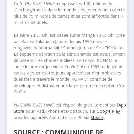
Yu-Gi-Oh! DUEL LINKS
a dépassé les 150 millions de
téléchargements dans le monde. Les joueurs ont collecté
plus de 75 milliards de cartes et se sont affrontés dans 7
milliards de duels.
La série Yu-Gi-Oh! est basée sur le manga Yu-Gi-Oh! (créé
par Kazuki Takahashi), paru depuis 1996 dans le
magazine hebdomadaire Shonen Jump de SHUEISHA Inc.
La septième itération de la série animée est actuellement
diffusée sur les chaînes affiliées TV Tokyo. KONAMI a
lancé le premier jeu vidéo Yu-Gi-Oh! en 1998, et le jeu de
cartes à jouer est toujours apprécié par d’innombrables
duellistes à travers le monde. KONAMI continue de
développer et distribuer une large gamme de contenu Yu-
Gi-Oh!.
Yu-Gi-Oh! DUEL LINKS
est disponible gratuitement sur l’
App
Store
pour iPad, iPhone et iPod touch, sur
Google Play
pour les appareils Android et sur PC via
Steam
.
SOURCE : COMMUNIQUE DE