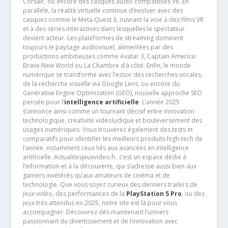
Corsair, ou encore des casques audio compatibles VR. En
parallèle, la réalité virtuelle continue d’évoluer avec des
casques comme le Meta Quest 3, ouvrant la voie à des films VR
et à des séries interactives dans lesquelles le spectateur
devient acteur. Les plateformes de streaming dominent
toujours le paysage audiovisuel, alimentées par des
productions ambitieuses comme Avatar 3, Captain America:
Brave New World ou La Chambre d’à côté. Enfin, le monde
numérique se transforme avec l’essor des recherches vocales,
de la recherche visuelle via Google Lens, ou encore du
Generative Engine Optimization (GEO), nouvelle approche SEO
pensée pour l’
intelligence artificielle
. L’année 2025
s’annonce ainsi comme un tournant décisif entre innovation
technologique, créativité vidéoludique et bouleversement des
usages numériques. Vous trouverez également des tests et
comparatifs pour identifier les meilleurs produits high-tech de
l’année, notamment ceux liés aux avancées en intelligence
artificielle. Actualitesjeuxvideo.fr, c’est un espace dédié à
l’information et à la découverte, qui s’adresse aussi bien aux
gamers invétérés qu’aux amateurs de cinéma et de
technologie. Que vous soyez curieux des derniers trailers de
jeux vidéo, des performances de la
PlayStation 5 Pro
, ou des
jeux très attendus en 2025, notre site est là pour vous
accompagner. Découvrez dès maintenant l’univers
passionnant du divertissement et de l’innovation avec