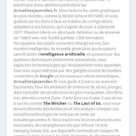
bénéficient d’une attention particulière sur
Actualitesjeuxvideo.fr
. Nous testons les cartes graphiques
les plus récentes, comme la
NVIDIA GeForce RTX 5090
, et vous
guidons sur les choix à faire en matière de configurations
adaptées à vos besoins, qu’il s’agisse de jouer à
Cyberpunk
2077: Phantom Liberty
en ultra haute définition ou de streamer
sur Twitch avec une fluidité parfaite. Côté innovation,
l’écosystème des objets connectés s’élargit encore. Des
montres intelligentes de nouvelle génération aux écouteurs
sans fil dotés d’
intelligence artificielle
, en passant par des
systèmes domotiques entièrement automatisés, nous
explorons les technologies qui révolutionnent notre quotidien.
Que vous soyez intéressé par des gadgets comme les lunettes
connectées de
Google
ou les nouveaux robots domestiques,
Actualitesjeuxvideo.fr
vous guide à travers ces avancées
fascinantes. Pour les amateurs de cinéma et de séries, plongez
dans l’actualité des productions les plus marquantes. Des films
très attendus comme Dune : Partie Deux ou Avatar 3 aux séries
à succès comme
The Witcher
ou
The Last of Us
, nous vous
tenons informés des tendances et des analyses critiques .Les
nouvelles technologies ne sont pas en reste sur
Actualitesjeuxvideo.fr. Nous explorons les innovations les plus
fascinantes, des smartphones tels que l’iPhone 16 et le
Samsung Galaxy S24, aux dispositifs connectés et casques VR