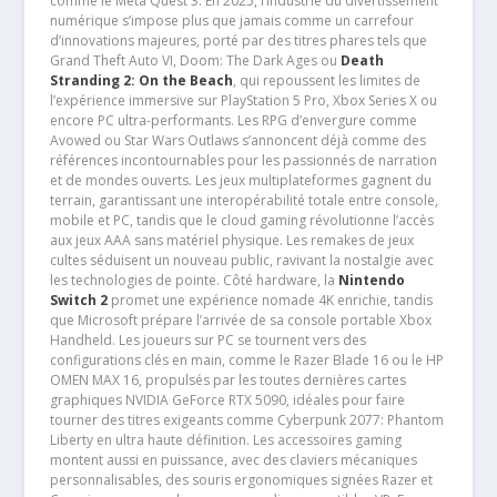
comme le Meta Quest 3. En 2025, l’industrie du divertissement
numérique s’impose plus que jamais comme un carrefour
d’innovations majeures, porté par des titres phares tels que
Grand Theft Auto VI, Doom: The Dark Ages ou
Death
Stranding 2: On the Beach
, qui repoussent les limites de
l’expérience immersive sur PlayStation 5 Pro, Xbox Series X ou
encore PC ultra-performants. Les RPG d’envergure comme
Avowed ou Star Wars Outlaws s’annoncent déjà comme des
références incontournables pour les passionnés de narration
et de mondes ouverts. Les jeux multiplateformes gagnent du
terrain, garantissant une interopérabilité totale entre console,
mobile et PC, tandis que le cloud gaming révolutionne l’accès
aux jeux AAA sans matériel physique. Les remakes de jeux
cultes séduisent un nouveau public, ravivant la nostalgie avec
les technologies de pointe. Côté hardware, la
Nintendo
Switch 2
promet une expérience nomade 4K enrichie, tandis
que Microsoft prépare l’arrivée de sa console portable Xbox
Handheld. Les joueurs sur PC se tournent vers des
configurations clés en main, comme le Razer Blade 16 ou le HP
OMEN MAX 16, propulsés par les toutes dernières cartes
graphiques NVIDIA GeForce RTX 5090, idéales pour faire
tourner des titres exigeants comme Cyberpunk 2077: Phantom
Liberty en ultra haute définition. Les accessoires gaming
montent aussi en puissance, avec des claviers mécaniques
personnalisables, des souris ergonomiques signées Razer et