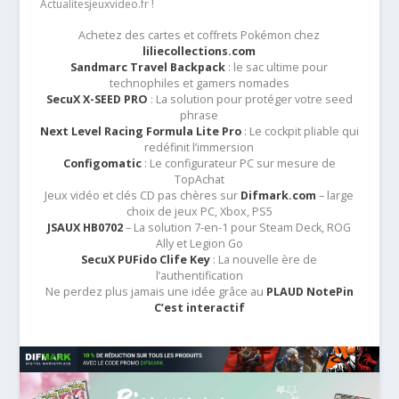
Actualitesjeuxvideo.fr !
Achetez des cartes et coffrets Pokémon chez
liliecollections.com
Sandmarc Travel Backpack
: le sac ultime pour
technophiles et gamers nomades
SecuX X-SEED PRO
: La solution pour protéger votre seed
phrase
Next Level Racing Formula Lite Pro
: Le cockpit pliable qui
redéfinit l’immersion
Configomatic
: Le configurateur PC sur mesure de
TopAchat
Jeux vidéo et clés CD pas chères sur
Difmark.com
– large
choix de jeux PC, Xbox, PS5
JSAUX HB0702
– La solution 7-en-1 pour Steam Deck, ROG
Ally et Legion Go
SecuX PUFido Clife Key
: La nouvelle ère de
l’authentification
Ne perdez plus jamais une idée grâce au
PLAUD NotePin
C’est interactif