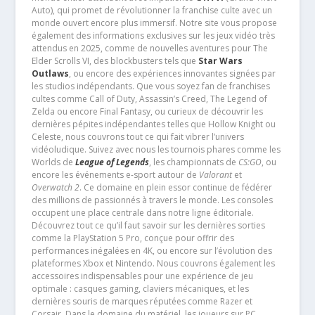
Auto), qui promet de révolutionner la franchise culte avec un
monde ouvert encore plus immersif. Notre site vous propose
également des informations exclusives sur les jeux vidéo très
attendus en 2025, comme de nouvelles aventures pour The
Elder Scrolls VI, des blockbusters tels que
Star Wars
Outlaws
, ou encore des expériences innovantes signées par
les studios indépendants. Que vous soyez fan de franchises
cultes comme Call of Duty, Assassin’s Creed, The Legend of
Zelda ou encore Final Fantasy, ou curieux de découvrir les
dernières pépites indépendantes telles que Hollow Knight ou
Celeste, nous couvrons tout ce qui fait vibrer l’univers
vidéoludique. Suivez avec nous les tournois phares comme les
Worlds de
League of Legends
, les championnats de
CS:GO
, ou
encore les événements e-sport autour de
Valorant
et
Overwatch 2
. Ce domaine en plein essor continue de fédérer
des millions de passionnés à travers le monde. Les consoles
occupent une place centrale dans notre ligne éditoriale.
Découvrez tout ce qu’il faut savoir sur les dernières sorties
comme la PlayStation 5 Pro, conçue pour offrir des
performances inégalées en 4K, ou encore sur l’évolution des
plateformes Xbox et Nintendo. Nous couvrons également les
accessoires indispensables pour une expérience de jeu
optimale : casques gaming, claviers mécaniques, et les
dernières souris de marques réputées comme Razer et
Corsair. Dans le domaine du matériel, les joueurs sur PC