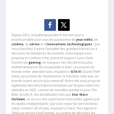
Depuis 2012, Actualitesjeuxvideo.fr est une source
incontournable pour tous les passionnés de
jeux vidéo
, de
cinéma
,
de
séries
et d’
innovations technologiques
. Que
vous cherchiez à suivre l’actualité des grandes licences ou à
découvrir les tendances du moment, notre équipe vous
propose un contenu riche, précis et toujours à jour.Dans
l’univers du
gaming
, ne manquez rien des titres les plus
emblématiques et des nouveautés à venir. Les joueurs du
monde entier attendent avec impatience
GTA VI
(Grand Theft
Auto), qui promet de révolutionner la franchise culte avec un
monde ouvert encore plus immersif. Notre site vous propose
également des informations exclusives sur les jeux vidéo très
attendus en 2025, comme de nouvelles aventures pour The
Elder Scrolls VI, des blockbusters tels que
Star Wars
Outlaws
, ou encore des expériences innovantes signées par
les studios indépendants. Que vous soyez fan de franchises
cultes comme Call of Duty, Assassin’s Creed, The Legend of
Zelda ou encore Final Fantasy, ou curieux de découvrir les