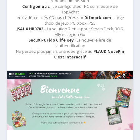
redéfinit l’immersion
Configomatic
: Le configurateur PC sur mesure de
TopAchat
Jeux vidéo et clés CD pas chères sur
Difmark.com
– large
choix de jeux PC, Xbox, PS5
JSAUX HB0702
– La solution 7-en-1 pour Steam Deck, ROG
Ally et Legion Go
SecuX PUFido Clife Key
: La nouvelle ère de
l’authentification
Ne perdez plus jamais une idée grâce au
PLAUD NotePin
C’est interactif