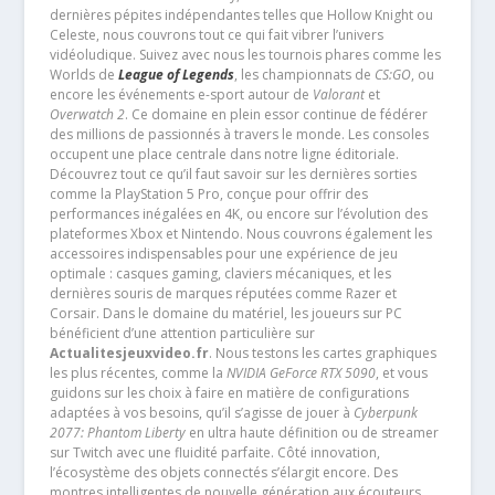
dernières pépites indépendantes telles que Hollow Knight ou
Celeste, nous couvrons tout ce qui fait vibrer l’univers
vidéoludique. Suivez avec nous les tournois phares comme les
Worlds de
League of Legends
, les championnats de
CS:GO
, ou
encore les événements e-sport autour de
Valorant
et
Overwatch 2
. Ce domaine en plein essor continue de fédérer
des millions de passionnés à travers le monde. Les consoles
occupent une place centrale dans notre ligne éditoriale.
Découvrez tout ce qu’il faut savoir sur les dernières sorties
comme la PlayStation 5 Pro, conçue pour offrir des
performances inégalées en 4K, ou encore sur l’évolution des
plateformes Xbox et Nintendo. Nous couvrons également les
accessoires indispensables pour une expérience de jeu
optimale : casques gaming, claviers mécaniques, et les
dernières souris de marques réputées comme Razer et
Corsair. Dans le domaine du matériel, les joueurs sur PC
bénéficient d’une attention particulière sur
Actualitesjeuxvideo.fr
. Nous testons les cartes graphiques
les plus récentes, comme la
NVIDIA GeForce RTX 5090
, et vous
guidons sur les choix à faire en matière de configurations
adaptées à vos besoins, qu’il s’agisse de jouer à
Cyberpunk
2077: Phantom Liberty
en ultra haute définition ou de streamer
sur Twitch avec une fluidité parfaite. Côté innovation,
l’écosystème des objets connectés s’élargit encore. Des
montres intelligentes de nouvelle génération aux écouteurs