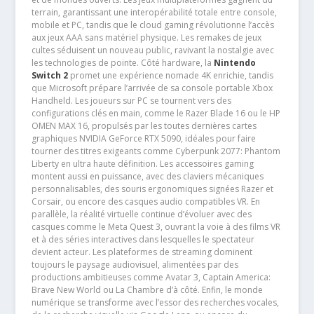
terrain, garantissant une interopérabilité totale entre console,
mobile et PC, tandis que le cloud gaming révolutionne l’accès
aux jeux AAA sans matériel physique. Les remakes de jeux
cultes séduisent un nouveau public, ravivant la nostalgie avec
les technologies de pointe. Côté hardware, la
Nintendo
Switch 2
promet une expérience nomade 4K enrichie, tandis
que Microsoft prépare l’arrivée de sa console portable Xbox
Handheld. Les joueurs sur PC se tournent vers des
configurations clés en main, comme le Razer Blade 16 ou le HP
OMEN MAX 16, propulsés par les toutes dernières cartes
graphiques NVIDIA GeForce RTX 5090, idéales pour faire
tourner des titres exigeants comme Cyberpunk 2077: Phantom
Liberty en ultra haute définition. Les accessoires gaming
montent aussi en puissance, avec des claviers mécaniques
personnalisables, des souris ergonomiques signées Razer et
Corsair, ou encore des casques audio compatibles VR. En
parallèle, la réalité virtuelle continue d’évoluer avec des
casques comme le Meta Quest 3, ouvrant la voie à des films VR
et à des séries interactives dans lesquelles le spectateur
devient acteur. Les plateformes de streaming dominent
toujours le paysage audiovisuel, alimentées par des
productions ambitieuses comme Avatar 3, Captain America:
Brave New World ou La Chambre d’à côté. Enfin, le monde
numérique se transforme avec l’essor des recherches vocales,