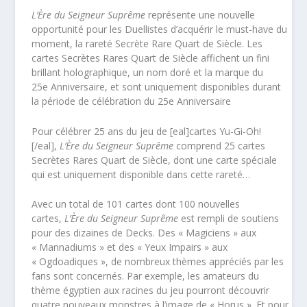
L’Ère du Seigneur Suprême
représente une nouvelle
opportunité pour les Duellistes d’acquérir le must-have du
moment, la rareté Secrète Rare Quart de Siècle. Les
cartes Secrètes Rares Quart de Siècle affichent un fini
brillant holographique, un nom doré et la marque du
25
e
Anniversaire, et sont uniquement disponibles durant
la période de célébration du 25
e
Anniversaire
Pour célébrer 25 ans du jeu de [eal]cartes Yu-Gi-Oh!
[/eal],
L’Ère du Seigneur Suprême
comprend 25 cartes
Secrètes Rares Quart de Siècle, dont une carte spéciale
qui est uniquement disponible dans cette rareté…
Avec un total de 101 cartes dont 100 nouvelles
cartes,
L’Ère du Seigneur Suprême
est rempli de soutiens
pour des dizaines de Decks. Des « Magiciens » aux
« Mannadiums » et des « Yeux Impairs » aux
« Ogdoadiques », de nombreux thèmes appréciés par les
fans sont concernés. Par exemple, les amateurs du
thème égyptien aux racines du jeu pourront découvrir
quatre nouveaux monstres à l’image de « Horus ». Et pour