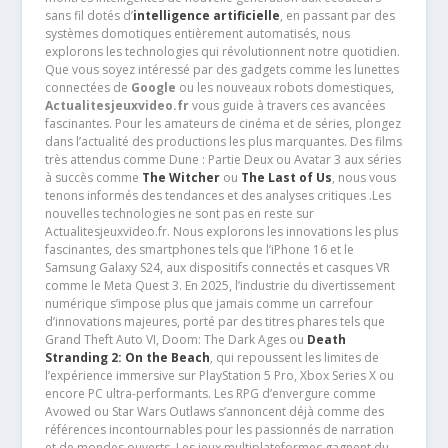
sans fil dotés d’
intelligence artificielle
, en passant par des
systèmes domotiques entièrement automatisés, nous
explorons les technologies qui révolutionnent notre quotidien.
Que vous soyez intéressé par des gadgets comme les lunettes
connectées de
Google
ou les nouveaux robots domestiques,
Actualitesjeuxvideo.fr
vous guide à travers ces avancées
fascinantes. Pour les amateurs de cinéma et de séries, plongez
dans l’actualité des productions les plus marquantes. Des films
très attendus comme Dune : Partie Deux ou Avatar 3 aux séries
à succès comme
The Witcher
ou
The Last of Us
, nous vous
tenons informés des tendances et des analyses critiques .Les
nouvelles technologies ne sont pas en reste sur
Actualitesjeuxvideo.fr. Nous explorons les innovations les plus
fascinantes, des smartphones tels que l’iPhone 16 et le
Samsung Galaxy S24, aux dispositifs connectés et casques VR
comme le Meta Quest 3. En 2025, l’industrie du divertissement
numérique s’impose plus que jamais comme un carrefour
d’innovations majeures, porté par des titres phares tels que
Grand Theft Auto VI, Doom: The Dark Ages ou
Death
Stranding 2: On the Beach
, qui repoussent les limites de
l’expérience immersive sur PlayStation 5 Pro, Xbox Series X ou
encore PC ultra-performants. Les RPG d’envergure comme
Avowed ou Star Wars Outlaws s’annoncent déjà comme des
références incontournables pour les passionnés de narration
et de mondes ouverts. Les jeux multiplateformes gagnent du