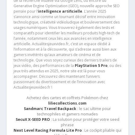
de la recherche visuelle via Google Lens, ou encore du
Generative Engine Optimization (GEO), nouvelle approche SEO
pensée pour l’
intelligence artificielle
. L’année 2025
s’annonce ainsi comme un tournant décisif entre innovation
technologique, créativité vidéoludique et bouleversement des
usages numériques. Vous trouverez également des tests et
comparatifs pour identifier les meilleurs produits high-tech de
l’année, notamment ceux liés aux avancées en intelligence
artificielle. Actualitesjeuxvideo.fr, c’est un espace dédié à
l’information et à la découverte, qui s’adresse aussi bien aux
gamers invétérés qu’aux amateurs de cinéma et de
technologie. Que vous soyez curieux des derniers trailers de
jeux vidéo, des performances de la
PlayStation 5 Pro
, ou des
jeux très attendus en 2025, notre site est là pour vous
accompagner. Découvrez dès maintenant l’univers
passionnant du divertissement et de l’innovation avec
Actualitesjeuxvideo.fr !
Achetez des cartes et coffrets Pokémon chez
liliecollections.com
Sandmarc Travel Backpack
: le sac ultime pour
technophiles et gamers nomades
SecuX X-SEED PRO
: La solution pour protéger votre seed
phrase
Next Level Racing Formula Lite Pro
: Le cockpit pliable qui