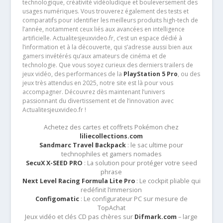
technologique, créativité vidéoludique et bouleversement des
usages numériques. Vous trouverez également des tests et
comparatifs pour identifier les meilleurs produits high-tech de
l’année, notamment ceux liés aux avancées en intelligence
artificielle. Actualitesjeuxvideo.fr, c’est un espace dédié à
l’information et à la découverte, qui s’adresse aussi bien aux
gamers invétérés qu’aux amateurs de cinéma et de
technologie. Que vous soyez curieux des derniers trailers de
jeux vidéo, des performances de la
PlayStation 5 Pro
, ou des
jeux très attendus en 2025, notre site est là pour vous
accompagner. Découvrez dès maintenant l’univers
passionnant du divertissement et de l’innovation avec
Actualitesjeuxvideo.fr !
Achetez des cartes et coffrets Pokémon chez
liliecollections.com
Sandmarc Travel Backpack
: le sac ultime pour
technophiles et gamers nomades
SecuX X-SEED PRO
: La solution pour protéger votre seed
phrase
Next Level Racing Formula Lite Pro
: Le cockpit pliable qui
redéfinit l’immersion
Configomatic
: Le configurateur PC sur mesure de
TopAchat
Jeux vidéo et clés CD pas chères sur
Difmark.com
– large