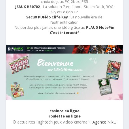
choix de jeux PC, Xbox, PS5
JSAUX HB0702
– La solution 7-en-1 pour Steam Deck, ROG
Ally et Legion Go
SecuX PUFido Clife Key
: La nouvelle ère de
l’authentification
Ne perdez plus jamais une idée grâce au
PLAUD NotePin
C’est interactif
casinos en ligne
roulette en ligne
© actualites Hightech jeux video cinema +
Agence NikO