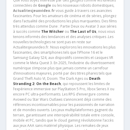
Que vous soyez intéressé par des gadgets comme les lunettes
connectées de
Google
ou les nouveaux robots domestiques,
Actualitesjeuxvideo.fr
vous guide à travers ces avancées
fascinantes. Pour les amateurs de cinéma et de séries, plongez
dans l’actualité des productions les plus marquantes. Des films
très attendus comme Dune : Partie Deux ou Avatar 3 aux séries
à succès comme
The Witcher
ou
The Last of Us
, nous vous
tenons informés des tendances et des analyses critiques .Les
nouvelles technologies ne sont pas en reste sur
Actualitesjeuxvideo.fr. Nous explorons les innovations les plus
fascinantes, des smartphones tels que l’iPhone 16 et le
Samsung Galaxy S24, aux dispositifs connectés et casques VR
comme le Meta Quest 3. En 2025, l’industrie du divertissement
numérique s’impose plus que jamais comme un carrefour
d’innovations majeures, porté par des titres phares tels que
Grand Theft Auto VI, Doom: The Dark Ages ou
Death
Stranding 2: On the Beach
, qui repoussent les limites de
l’expérience immersive sur PlayStation 5 Pro, Xbox Series X ou
encore PC ultra-performants. Les RPG d’envergure comme
Avowed ou Star Wars Outlaws s’annoncent déjà comme des
références incontournables pour les passionnés de narration
et de mondes ouverts. Les jeux multiplateformes gagnent du
terrain, garantissant une interopérabilité totale entre console,
mobile et PC, tandis que le cloud gaming révolutionne l’accès
aux jeux AAA sans matériel physique. Les remakes de jeux