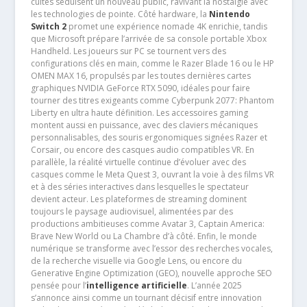
cultes séduisent un nouveau public, ravivant la nostalgie avec
les technologies de pointe. Côté hardware, la
Nintendo
Switch 2
promet une expérience nomade 4K enrichie, tandis
que Microsoft prépare l’arrivée de sa console portable Xbox
Handheld. Les joueurs sur PC se tournent vers des
configurations clés en main, comme le Razer Blade 16 ou le HP
OMEN MAX 16, propulsés par les toutes dernières cartes
graphiques NVIDIA GeForce RTX 5090, idéales pour faire
tourner des titres exigeants comme Cyberpunk 2077: Phantom
Liberty en ultra haute définition. Les accessoires gaming
montent aussi en puissance, avec des claviers mécaniques
personnalisables, des souris ergonomiques signées Razer et
Corsair, ou encore des casques audio compatibles VR. En
parallèle, la réalité virtuelle continue d’évoluer avec des
casques comme le Meta Quest 3, ouvrant la voie à des films VR
et à des séries interactives dans lesquelles le spectateur
devient acteur. Les plateformes de streaming dominent
toujours le paysage audiovisuel, alimentées par des
productions ambitieuses comme Avatar 3, Captain America:
Brave New World ou La Chambre d’à côté. Enfin, le monde
numérique se transforme avec l’essor des recherches vocales,
de la recherche visuelle via Google Lens, ou encore du
Generative Engine Optimization (GEO), nouvelle approche SEO
pensée pour l’
intelligence artificielle
. L’année 2025
s’annonce ainsi comme un tournant décisif entre innovation