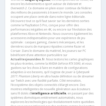
encore les événements e-sport autour de
Valorant
et
Overwatch 2
. Ce domaine en plein essor continue de fédérer
des millions de passionnés à travers le monde. Les consoles
occupent une place centrale dans notre ligne éditoriale.
Découvrez tout ce qu’il faut savoir sur les dernières sorties
comme la PlayStation 5 Pro, conçue pour offrir des
performances inégalées en 4K, ou encore sur l’évolution des
plateformes Xbox et Nintendo. Nous couvrons également les
accessoires indispensables pour une expérience de jeu
optimale : casques gaming, claviers mécaniques, et les
dernières souris de marques réputées comme Razer et
Corsair. Dans le domaine du matériel, les joueurs sur PC
bénéficient d’une attention particulière sur
Actualitesjeuxvideo.fr
. Nous testons les cartes graphiques
les plus récentes, comme la
NVIDIA GeForce RTX 5090
, et vous
guidons sur les choix à faire en matière de configurations
adaptées à vos besoins, qu’il s’agisse de jouer à
Cyberpunk
2077: Phantom Liberty
en ultra haute définition ou de streamer
sur Twitch avec une fluidité parfaite. Côté innovation,
l’écosystème des objets connectés s’élargit encore. Des
montres intelligentes de nouvelle génération aux écouteurs
sans fil dotés d’
intelligence artificielle
, en passant par des
systèmes domotiques entièrement automatisés, nous
explorons les technologies qui révolutionnent notre quotidien.