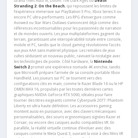
Grand Theft Auto VI, Doom: The Dark Ages ou
Death
Stranding 2: On the Beach
, qui repoussent les limites de
l’expérience immersive sur PlayStation 5 Pro, Xbox Series X ou
encore PC ultra-performants. Les RPG d’envergure comme
Avowed ou Star Wars Outlaws s’annoncent déjà comme des
références incontournables pour les passionnés de narration
et de mondes ouverts. Les jeux multiplateformes gagnent du
terrain, garantissant une interopérabilité totale entre console,
mobile et PC, tandis que le cloud gaming révolutionne l’accès
aux jeux AAA sans matériel physique. Les remakes de jeux
cultes séduisent un nouveau public, ravivant la nostalgie avec
les technologies de pointe. Côté hardware, la
Nintendo
Switch 2
promet une expérience nomade 4K enrichie, tandis
que Microsoft prépare l’arrivée de sa console portable Xbox
Handheld. Les joueurs sur PC se tournent vers des
configurations clés en main, comme le Razer Blade 16 ou le HP
OMEN MAX 16, propulsés par les toutes dernières cartes
graphiques NVIDIA GeForce RTX 5090, idéales pour faire
tourner des titres exigeants comme Cyberpunk 2077: Phantom
Liberty en ultra haute définition. Les accessoires gaming
montent aussi en puissance, avec des claviers mécaniques
personnalisables, des souris ergonomiques signées Razer et
Corsair, ou encore des casques audio compatibles VR. En
parallèle, la réalité virtuelle continue d’évoluer avec des
casques comme le Meta Quest 3, ouvrant la voie à des films VR