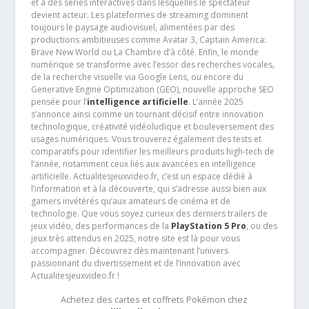
et à des séries interactives dans lesquelles le spectateur
devient acteur. Les plateformes de streaming dominent
toujours le paysage audiovisuel, alimentées par des
productions ambitieuses comme Avatar 3, Captain America:
Brave New World ou La Chambre d’à côté. Enfin, le monde
numérique se transforme avec l’essor des recherches vocales,
de la recherche visuelle via Google Lens, ou encore du
Generative Engine Optimization (GEO), nouvelle approche SEO
pensée pour l’
intelligence artificielle
. L’année 2025
s’annonce ainsi comme un tournant décisif entre innovation
technologique, créativité vidéoludique et bouleversement des
usages numériques. Vous trouverez également des tests et
comparatifs pour identifier les meilleurs produits high-tech de
l’année, notamment ceux liés aux avancées en intelligence
artificielle. Actualitesjeuxvideo.fr, c’est un espace dédié à
l’information et à la découverte, qui s’adresse aussi bien aux
gamers invétérés qu’aux amateurs de cinéma et de
technologie. Que vous soyez curieux des derniers trailers de
jeux vidéo, des performances de la
PlayStation 5 Pro
, ou des
jeux très attendus en 2025, notre site est là pour vous
accompagner. Découvrez dès maintenant l’univers
passionnant du divertissement et de l’innovation avec
Actualitesjeuxvideo.fr !
Achetez des cartes et coffrets Pokémon chez