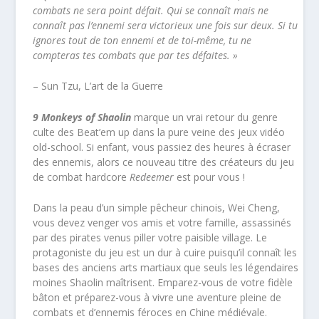
combats ne sera point défait. Qui se connaît mais ne
connaît pas l’ennemi sera victorieux une fois sur deux. Si tu
ignores tout de ton ennemi et de toi-même, tu ne
compteras tes combats que par tes défaites. »
– Sun Tzu, L’art de la Guerre
9 Monkeys of Shaolin
marque un vrai retour du genre
culte des Beat’em up dans la pure veine des jeux vidéo
old-school. Si enfant, vous passiez des heures à écraser
des ennemis, alors ce nouveau titre des créateurs du jeu
de combat hardcore
Redeemer
est pour vous !
Dans la peau d’un simple pêcheur chinois, Wei Cheng,
vous devez venger vos amis et votre famille, assassinés
par des pirates venus piller votre paisible village. Le
protagoniste du jeu est un dur à cuire puisqu’il connaît les
bases des anciens arts martiaux que seuls les légendaires
moines Shaolin maîtrisent. Emparez-vous de votre fidèle
bâton et préparez-vous à vivre une aventure pleine de
combats et d’ennemis féroces en Chine médiévale.