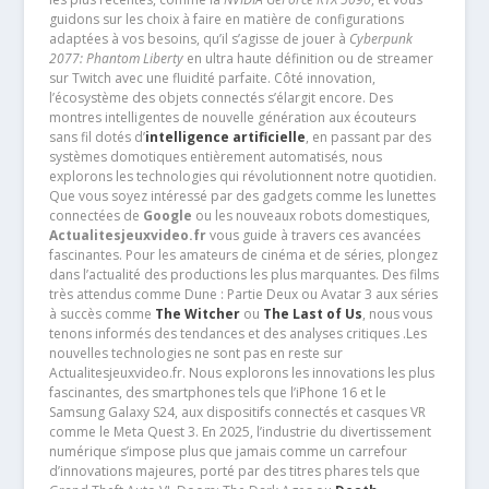
guidons sur les choix à faire en matière de configurations
adaptées à vos besoins, qu’il s’agisse de jouer à
Cyberpunk
2077: Phantom Liberty
en ultra haute définition ou de streamer
sur Twitch avec une fluidité parfaite. Côté innovation,
l’écosystème des objets connectés s’élargit encore. Des
montres intelligentes de nouvelle génération aux écouteurs
sans fil dotés d’
intelligence artificielle
, en passant par des
systèmes domotiques entièrement automatisés, nous
explorons les technologies qui révolutionnent notre quotidien.
Que vous soyez intéressé par des gadgets comme les lunettes
connectées de
Google
ou les nouveaux robots domestiques,
Actualitesjeuxvideo.fr
vous guide à travers ces avancées
fascinantes. Pour les amateurs de cinéma et de séries, plongez
dans l’actualité des productions les plus marquantes. Des films
très attendus comme Dune : Partie Deux ou Avatar 3 aux séries
à succès comme
The Witcher
ou
The Last of Us
, nous vous
tenons informés des tendances et des analyses critiques .Les
nouvelles technologies ne sont pas en reste sur
Actualitesjeuxvideo.fr. Nous explorons les innovations les plus
fascinantes, des smartphones tels que l’iPhone 16 et le
Samsung Galaxy S24, aux dispositifs connectés et casques VR
comme le Meta Quest 3. En 2025, l’industrie du divertissement
numérique s’impose plus que jamais comme un carrefour
d’innovations majeures, porté par des titres phares tels que