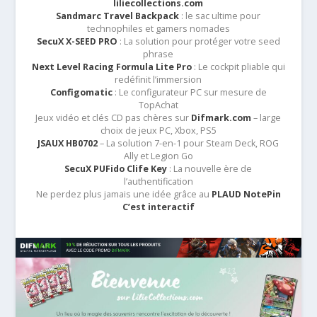
liliecollections.com
Sandmarc Travel Backpack
: le sac ultime pour
technophiles et gamers nomades
SecuX X-SEED PRO
: La solution pour protéger votre seed
phrase
Next Level Racing Formula Lite Pro
: Le cockpit pliable qui
redéfinit l’immersion
Configomatic
: Le configurateur PC sur mesure de
TopAchat
Jeux vidéo et clés CD pas chères sur
Difmark.com
– large
choix de jeux PC, Xbox, PS5
JSAUX HB0702
– La solution 7-en-1 pour Steam Deck, ROG
Ally et Legion Go
SecuX PUFido Clife Key
: La nouvelle ère de
l’authentification
Ne perdez plus jamais une idée grâce au
PLAUD NotePin
C’est interactif