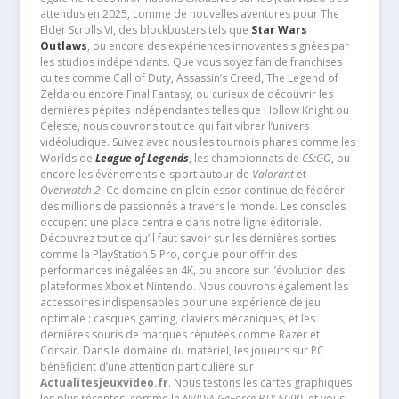
attendus en 2025, comme de nouvelles aventures pour The
Elder Scrolls VI, des blockbusters tels que
Star Wars
Outlaws
, ou encore des expériences innovantes signées par
les studios indépendants. Que vous soyez fan de franchises
cultes comme Call of Duty, Assassin’s Creed, The Legend of
Zelda ou encore Final Fantasy, ou curieux de découvrir les
dernières pépites indépendantes telles que Hollow Knight ou
Celeste, nous couvrons tout ce qui fait vibrer l’univers
vidéoludique. Suivez avec nous les tournois phares comme les
Worlds de
League of Legends
, les championnats de
CS:GO
, ou
encore les événements e-sport autour de
Valorant
et
Overwatch 2
. Ce domaine en plein essor continue de fédérer
des millions de passionnés à travers le monde. Les consoles
occupent une place centrale dans notre ligne éditoriale.
Découvrez tout ce qu’il faut savoir sur les dernières sorties
comme la PlayStation 5 Pro, conçue pour offrir des
performances inégalées en 4K, ou encore sur l’évolution des
plateformes Xbox et Nintendo. Nous couvrons également les
accessoires indispensables pour une expérience de jeu
optimale : casques gaming, claviers mécaniques, et les
dernières souris de marques réputées comme Razer et
Corsair. Dans le domaine du matériel, les joueurs sur PC
bénéficient d’une attention particulière sur
Actualitesjeuxvideo.fr
. Nous testons les cartes graphiques
les plus récentes, comme la
NVIDIA GeForce RTX 5090
, et vous