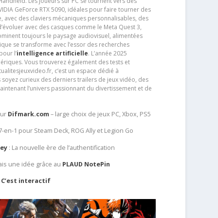
andheld. Les joueurs sur PC se tournent vers des
IDIA GeForce RTX 5090, idéales pour faire tourner des
e, avec des claviers mécaniques personnalisables, des
e d’évoluer avec des casques comme le Meta Quest 3,
dominent toujours le paysage audiovisuel, alimentées
que se transforme avec l’essor des recherches
our l’
intelligence artificielle
. L’année 2025
ériques. Vous trouverez également des tests et
tualitesjeuxvideo.fr, c’est un espace dédié à
soyez curieux des derniers trailers de jeux vidéo, des
aintenant l’univers passionnant du divertissement et de
sur
Difmark.com
– large choix de jeux PC, Xbox, PS5
 7-en-1 pour Steam Deck, ROG Ally et Legion Go
Key
: La nouvelle ère de l’authentification
ais une idée grâce au
PLAUD NotePin
C’est interactif