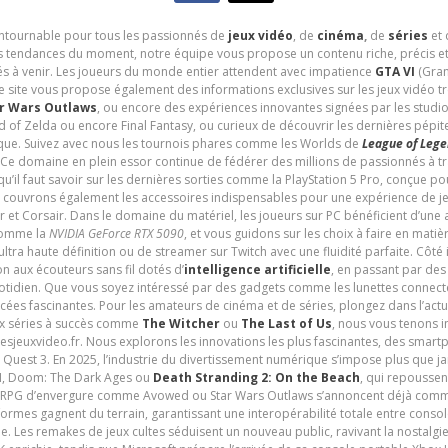
contournable pour tous les passionnés de
jeux vidéo
, de
cinéma
,
de
séries
et 
les tendances du moment, notre équipe vous propose un contenu riche, précis et
és à venir. Les joueurs du monde entier attendent avec impatience
GTA VI
(Gran
e site vous propose également des informations exclusives sur les jeux vidéo 
r Wars Outlaws
, ou encore des expériences innovantes signées par les studi
d of Zelda ou encore Final Fantasy, ou curieux de découvrir les dernières pépit
udique. Suivez avec nous les tournois phares comme les Worlds de
League of Leg
 Ce domaine en plein essor continue de fédérer des millions de passionnés à 
 qu’il faut savoir sur les dernières sorties comme la PlayStation 5 Pro, conçue 
s couvrons également les accessoires indispensables pour une expérience de je
t Corsair. Dans le domaine du matériel, les joueurs sur PC bénéficient d’une a
 comme la
NVIDIA GeForce RTX 5090
, et vous guidons sur les choix à faire en mati
ltra haute définition ou de streamer sur Twitch avec une fluidité parfaite. Côté
n aux écouteurs sans fil dotés d’
intelligence artificielle
, en passant par de
uotidien. Que vous soyez intéressé par des gadgets comme les lunettes connec
cées fascinantes. Pour les amateurs de cinéma et de séries, plongez dans l’actu
ux séries à succès comme
The Witcher
ou
The Last of Us
, nous vous tenons i
tesjeuxvideo.fr. Nous explorons les innovations les plus fascinantes, des smart
 Quest 3. En 2025, l’industrie du divertissement numérique s’impose plus que 
 VI, Doom: The Dark Ages ou
Death Stranding 2: On the Beach
, qui repoussen
es RPG d’envergure comme Avowed ou Star Wars Outlaws s’annoncent déjà comm
ormes gagnent du terrain, garantissant une interopérabilité totale entre consol
e. Les remakes de jeux cultes séduisent un nouveau public, ravivant la nostalgi