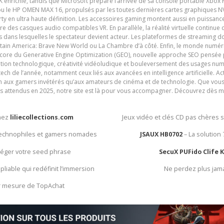
nrichie, tandis que Microsoft prépare l’arrivée de sa console portable Xbox H
ou le HP OMEN MAX 16, propulsés par les toutes dernières cartes graphiques NV
y en ultra haute définition. Les accessoires gaming montent aussi en puissanc
e des casques audio compatibles VR. En parallèle, la réalité virtuelle continu
ives dans lesquelles le spectateur devient acteur. Les plateformes de streaming 
ain America: Brave New World ou La Chambre d’à côté. Enfin, le monde numéri
encore du Generative Engine Optimization (GEO), nouvelle approche SEO pensée p
ation technologique, créativité vidéoludique et bouleversement des usages num
ech de l’année, notamment ceux liés aux avancées en intelligence artificielle. Ac
ien aux gamers invétérés qu’aux amateurs de cinéma et de technologie. Que vous 
rès attendus en 2025, notre site est là pour vous accompagner. Découvrez dès m
chez
liliecollections.com
Jeux vidéo et clés CD pas chères 
 technophiles et gamers nomades
JSAUX HB0702
– La solution
otéger votre seed phrase
SecuX PUFido Clife 
 pliable qui redéfinit l’immersion
Ne perdez plus jam
ur mesure de TopAchat