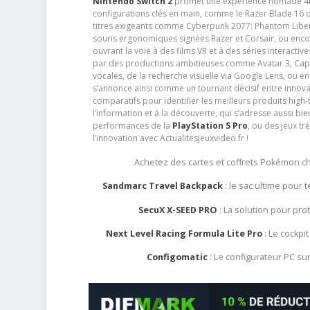
Nintendo Switch 2
promet une expérience nomade 4K e
configurations clés en main, comme le Razer Blade 16 
titres exigeants comme Cyberpunk 2077: Phantom Libert
souris ergonomiques signées Razer et Corsair, ou encor
ouvrant la voie à des films VR et à des séries interact
par des productions ambitieuses comme Avatar 3, Capt
vocales, de la recherche visuelle via Google Lens, ou 
s’annonce ainsi comme un tournant décisif entre innov
comparatifs pour identifier les meilleurs produits high-t
l’information et à la découverte, qui s’adresse aussi b
performances de la
PlayStation 5 Pro
, ou des jeux t
l’innovation avec Actualitesjeuxvideo.fr !
Achetez des cartes et coffrets Pokémon 
Sandmarc Travel Backpack
: le sac ultime pour
SecuX X-SEED PRO
: La solution pour pr
Next Level Racing Formula Lite Pro
: Le cockpit
Configomatic
: Le configurateur PC s