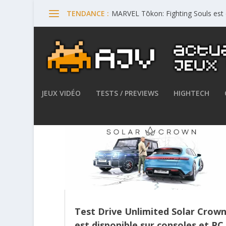
MARVEL Tōkon: Fighting Souls est 
TENDANCE :
JEUX VIDÉO
TESTS / PREVIEWS
HIGHTECH
Test Drive Unlimited Solar Crow
est disponible sur consoles et PC