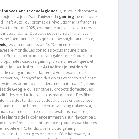
d’
innovations technologiques
. Que vous cherchiez à
 toujours à jour.Dans l’univers du
gaming
, ne manquez
d Theft Auto), qui promet de révolutionner la franchise
très attendus en 2025, comme de nouvelles aventures
os indépendants. Que vous soyez fan de franchises
es indépendantes telles que Hollow Knight ou Celeste,
ends
, les championnats de
CS:GO
, ou encore les
travers le monde. Les consoles occupent une place
pour offrir des performances inégalées en 4K, ou encore
u optimale : casques gaming, claviers mécaniques, et
ttention particulière sur
Actualitesjeuxvideo.fr
.
ère de configurations adaptées à vos besoins, qu’il
 innovation, l’écosystème des objets connectés s’élargit
s systèmes domotiques entièrement automatisés, nous
tées de
Google
ou les nouveaux robots domestiques,
alité des productions les plus marquantes. Des films
nformés des tendances et des analyses critiques .Les
phones tels que l’iPhone 16 et le Samsung Galaxy S24,
jamais comme un carrefour d’innovations majeures,
t les limites de l’expérience immersive sur PlayStation 5
e des références incontournables pour les passionnés
e, mobile et PC, tandis que le cloud gaming
e avec les technologies de pointe. Côté hardware, la