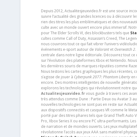
Depuis 2012, Actualitesjeuxvideo.fr est une source in
suivre l’actualité des grandes licences ou à découvrir 
rien des titres les plus emblématiques et des nouveaut
culte avec un monde ouvert encore plus immersif. Notr
pour The Elder Scrolls VI, des blockbusters tels que
Sta
cultes comme Call of Duty, Assassin’s Creed, The Legen
nous couvrons tout ce qui fait vibrer l’univers vidéol
événements e-sport autour de
Valorant
et
Overwatch 2
.
centrale dans notre ligne éditoriale. Découvrez tout ce
sur l’évolution des plateformes Xbox et Nintendo. Nou
les dernières souris de marques réputées comme Razer e
Nous testons les cartes graphiques les plus récentes,
s’agisse de jouer à
Cyberpunk 2077: Phantom Liberty
en u
encore. Des montres intelligentes de nouvelle génératio
explorons les technologies qui révolutionnent notre q
Actualitesjeuxvideo.fr
vous guide à travers ces avan
très attendus comme Dune : Partie Deux ou Avatar 3 a
nouvelles technologies ne sont pas en reste sur Actuali
aux dispositifs connectés et casques VR comme le Meta
porté par des titres phares tels que Grand Theft Auto
Pro, Xbox Series X ou encore PC ultra-performants. L
de narration et de mondes ouverts. Les jeux multiplatef
révolutionne l’accès aux jeux AAA sans matériel physiqu