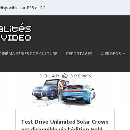
disponible sur PS5 et PC
CINÉMA SÉRIES POP CULTURE
REPORTAGES
A PROPOS
n
Test Drive Unlimited Solar Crown
est disponible via l’édition Gold