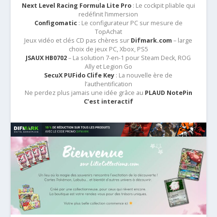
Next Level Racing Formula Lite Pro
: Le cockpit pliable qui
redéfinit l’immersion
Configomatic
: Le configurateur PC sur mesure de
TopAchat
Jeux vidéo et clés CD pas chères sur
Difmark.com
– large
choix de jeux PC, Xbox, PS5
JSAUX HB0702
– La solution 7-en-1 pour Steam Deck, ROG
Ally et Legion Go
SecuX PUFido Clife Key
: La nouvelle ère de
l’authentification
Ne perdez plus jamais une idée grâce au
PLAUD NotePin
C’est interactif