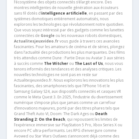
l’écosystème des objets connectés s’élargit encore. Des
montres intelligentes de nouvelle génération aux écouteurs
sans fil dotés d’
intelligence artificielle
, en passant par des
systèmes domotiques entièrement automatisés, nous
explorons les technologies qui révolutionnent notre quotidien.
Que vous soyez intéressé par des gadgets comme les lunettes
connectées de
Google
ou les nouveaux robots domestiques,
Actualitesjeuxvideo.fr
vous guide à travers ces avancées
fascinantes. Pour les amateurs de cinéma et de séries, plongez
dans l’actualité des productions les plus marquantes. Des films
très attendus comme Dune : Partie Deux ou Avatar 3 aux séries
à succès comme
The Witcher
ou
The Last of Us
, nous vous
tenons informés des tendances et des analyses critiques .Les
nouvelles technologies ne sont pas en reste sur
Actualitesjeuxvideo.fr. Nous explorons les innovations les plus
fascinantes, des smartphones tels que l’iPhone 16 et le
Samsung Galaxy S24, aux dispositifs connectés et casques VR
comme le Meta Quest 3. En 2025, l’industrie du divertissement
numérique s’impose plus que jamais comme un carrefour
d’innovations majeures, porté par des titres phares tels que
Grand Theft Auto VI, Doom: The Dark Ages ou
Death
Stranding 2: On the Beach
, qui repoussent les limites de
l’expérience immersive sur PlayStation 5 Pro, Xbox Series X ou
encore PC ultra-performants. Les RPG d’envergure comme
Avowed ou Star Wars Outlaws s’annoncent déjà comme des