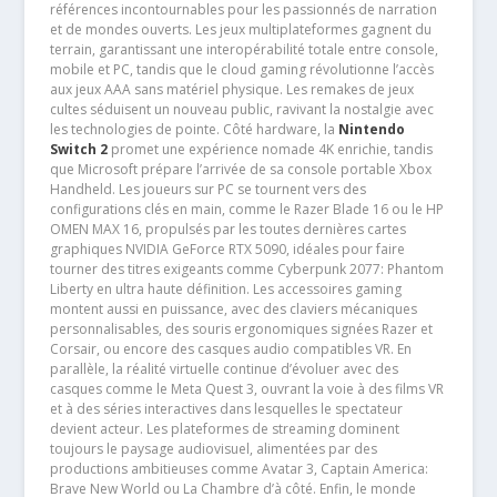
références incontournables pour les passionnés de narration
et de mondes ouverts. Les jeux multiplateformes gagnent du
terrain, garantissant une interopérabilité totale entre console,
mobile et PC, tandis que le cloud gaming révolutionne l’accès
aux jeux AAA sans matériel physique. Les remakes de jeux
cultes séduisent un nouveau public, ravivant la nostalgie avec
les technologies de pointe. Côté hardware, la
Nintendo
Switch 2
promet une expérience nomade 4K enrichie, tandis
que Microsoft prépare l’arrivée de sa console portable Xbox
Handheld. Les joueurs sur PC se tournent vers des
configurations clés en main, comme le Razer Blade 16 ou le HP
OMEN MAX 16, propulsés par les toutes dernières cartes
graphiques NVIDIA GeForce RTX 5090, idéales pour faire
tourner des titres exigeants comme Cyberpunk 2077: Phantom
Liberty en ultra haute définition. Les accessoires gaming
montent aussi en puissance, avec des claviers mécaniques
personnalisables, des souris ergonomiques signées Razer et
Corsair, ou encore des casques audio compatibles VR. En
parallèle, la réalité virtuelle continue d’évoluer avec des
casques comme le Meta Quest 3, ouvrant la voie à des films VR
et à des séries interactives dans lesquelles le spectateur
devient acteur. Les plateformes de streaming dominent
toujours le paysage audiovisuel, alimentées par des
productions ambitieuses comme Avatar 3, Captain America:
Brave New World ou La Chambre d’à côté. Enfin, le monde