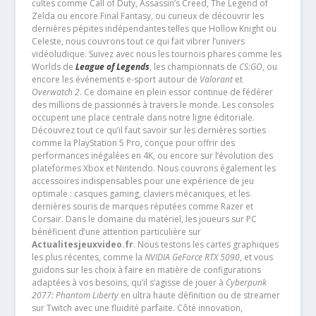
cultes comme Call of Duty, Assassin’s Creed, The Legend of
Zelda ou encore Final Fantasy, ou curieux de découvrir les
dernières pépites indépendantes telles que Hollow Knight ou
Celeste, nous couvrons tout ce qui fait vibrer l’univers
vidéoludique. Suivez avec nous les tournois phares comme les
Worlds de
League of Legends
, les championnats de
CS:GO
, ou
encore les événements e-sport autour de
Valorant
et
Overwatch 2
. Ce domaine en plein essor continue de fédérer
des millions de passionnés à travers le monde. Les consoles
occupent une place centrale dans notre ligne éditoriale.
Découvrez tout ce qu’il faut savoir sur les dernières sorties
comme la PlayStation 5 Pro, conçue pour offrir des
performances inégalées en 4K, ou encore sur l’évolution des
plateformes Xbox et Nintendo. Nous couvrons également les
accessoires indispensables pour une expérience de jeu
optimale : casques gaming, claviers mécaniques, et les
dernières souris de marques réputées comme Razer et
Corsair. Dans le domaine du matériel, les joueurs sur PC
bénéficient d’une attention particulière sur
Actualitesjeuxvideo.fr
. Nous testons les cartes graphiques
les plus récentes, comme la
NVIDIA GeForce RTX 5090
, et vous
guidons sur les choix à faire en matière de configurations
adaptées à vos besoins, qu’il s’agisse de jouer à
Cyberpunk
2077: Phantom Liberty
en ultra haute définition ou de streamer
sur Twitch avec une fluidité parfaite. Côté innovation,