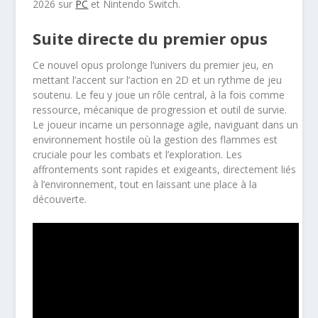
2026 sur
PC
et Nintendo Switch.
Suite directe du premier opus
Ce nouvel opus prolonge l’univers du premier jeu, en
mettant l’accent sur l’action en 2D et un rythme de jeu
soutenu. Le feu y joue un rôle central, à la fois comme
ressource, mécanique de progression et outil de survie.
Le joueur incarne un personnage agile, naviguant dans un
environnement hostile où la gestion des flammes est
cruciale pour les combats et l’exploration. Les
affrontements sont rapides et exigeants, directement liés
à l’environnement, tout en laissant une place à la
découverte.