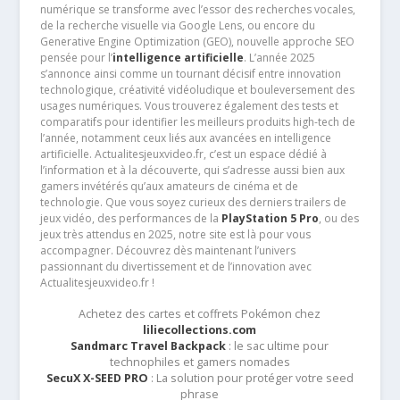
numérique se transforme avec l’essor des recherches vocales,
de la recherche visuelle via Google Lens, ou encore du
Generative Engine Optimization (GEO), nouvelle approche SEO
pensée pour l’
intelligence artificielle
. L’année 2025
s’annonce ainsi comme un tournant décisif entre innovation
technologique, créativité vidéoludique et bouleversement des
usages numériques. Vous trouverez également des tests et
comparatifs pour identifier les meilleurs produits high-tech de
l’année, notamment ceux liés aux avancées en intelligence
artificielle. Actualitesjeuxvideo.fr, c’est un espace dédié à
l’information et à la découverte, qui s’adresse aussi bien aux
gamers invétérés qu’aux amateurs de cinéma et de
technologie. Que vous soyez curieux des derniers trailers de
jeux vidéo, des performances de la
PlayStation 5 Pro
, ou des
jeux très attendus en 2025, notre site est là pour vous
accompagner. Découvrez dès maintenant l’univers
passionnant du divertissement et de l’innovation avec
Actualitesjeuxvideo.fr !
Achetez des cartes et coffrets Pokémon chez
liliecollections.com
Sandmarc Travel Backpack
: le sac ultime pour
technophiles et gamers nomades
SecuX X-SEED PRO
: La solution pour protéger votre seed
phrase