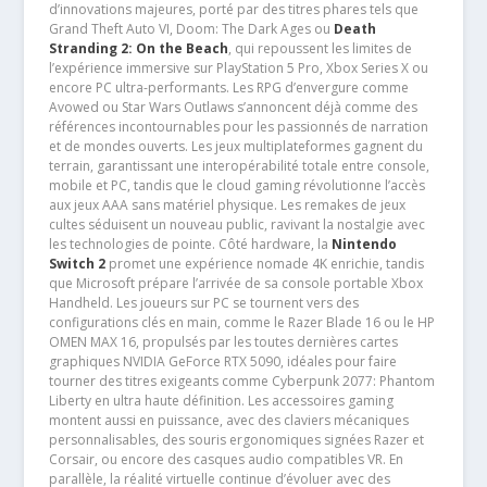
d’innovations majeures, porté par des titres phares tels que
Grand Theft Auto VI, Doom: The Dark Ages ou
Death
Stranding 2: On the Beach
, qui repoussent les limites de
l’expérience immersive sur PlayStation 5 Pro, Xbox Series X ou
encore PC ultra-performants. Les RPG d’envergure comme
Avowed ou Star Wars Outlaws s’annoncent déjà comme des
références incontournables pour les passionnés de narration
et de mondes ouverts. Les jeux multiplateformes gagnent du
terrain, garantissant une interopérabilité totale entre console,
mobile et PC, tandis que le cloud gaming révolutionne l’accès
aux jeux AAA sans matériel physique. Les remakes de jeux
cultes séduisent un nouveau public, ravivant la nostalgie avec
les technologies de pointe. Côté hardware, la
Nintendo
Switch 2
promet une expérience nomade 4K enrichie, tandis
que Microsoft prépare l’arrivée de sa console portable Xbox
Handheld. Les joueurs sur PC se tournent vers des
configurations clés en main, comme le Razer Blade 16 ou le HP
OMEN MAX 16, propulsés par les toutes dernières cartes
graphiques NVIDIA GeForce RTX 5090, idéales pour faire
tourner des titres exigeants comme Cyberpunk 2077: Phantom
Liberty en ultra haute définition. Les accessoires gaming
montent aussi en puissance, avec des claviers mécaniques
personnalisables, des souris ergonomiques signées Razer et
Corsair, ou encore des casques audio compatibles VR. En
parallèle, la réalité virtuelle continue d’évoluer avec des