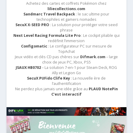
Achetez des cartes et coffrets Pokémon chez
liliecollections.com
Sandmarc Travel Backpack
: le sac ultime pour
technophiles et gamers nomades
SecuX X-SEED PRO
: La solution pour protéger votre seed
phrase
Next Level Racing Formula Lite Pro
: Le cockpit pliable qui
redéfinit l’immersion
Configomatic
: Le configurateur PC sur mesure de
TopAchat
Jeux vidéo et clés CD pas chères sur
Difmark.com
– large
choix de jeux PC, Xbox, PS5
JSAUX HB0702
– La solution 7-en-1 pour Steam Deck, ROG
Ally et Legion Go
SecuX PUFido Clife Key
: La nouvelle ère de
l’authentification
Ne perdez plus jamais une idée grâce au
PLAUD NotePin
C’est interactif