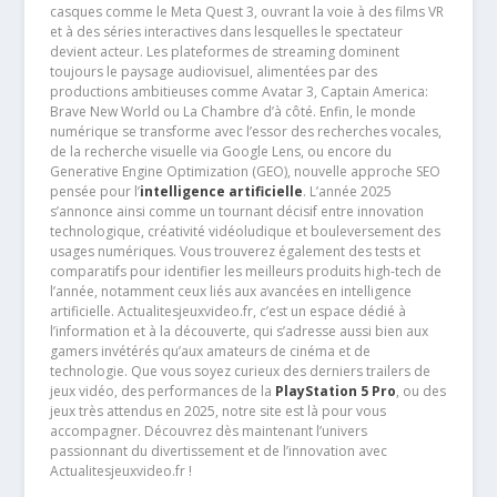
casques comme le Meta Quest 3, ouvrant la voie à des films VR
et à des séries interactives dans lesquelles le spectateur
devient acteur. Les plateformes de streaming dominent
toujours le paysage audiovisuel, alimentées par des
productions ambitieuses comme Avatar 3, Captain America:
Brave New World ou La Chambre d’à côté. Enfin, le monde
numérique se transforme avec l’essor des recherches vocales,
de la recherche visuelle via Google Lens, ou encore du
Generative Engine Optimization (GEO), nouvelle approche SEO
pensée pour l’
intelligence artificielle
. L’année 2025
s’annonce ainsi comme un tournant décisif entre innovation
technologique, créativité vidéoludique et bouleversement des
usages numériques. Vous trouverez également des tests et
comparatifs pour identifier les meilleurs produits high-tech de
l’année, notamment ceux liés aux avancées en intelligence
artificielle. Actualitesjeuxvideo.fr, c’est un espace dédié à
l’information et à la découverte, qui s’adresse aussi bien aux
gamers invétérés qu’aux amateurs de cinéma et de
technologie. Que vous soyez curieux des derniers trailers de
jeux vidéo, des performances de la
PlayStation 5 Pro
, ou des
jeux très attendus en 2025, notre site est là pour vous
accompagner. Découvrez dès maintenant l’univers
passionnant du divertissement et de l’innovation avec
Actualitesjeuxvideo.fr !