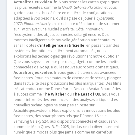
Actualitesjeuxvideo.fr
. Nous testons les cartes graphiques
les plus récentes, comme la
NVIDIA GeForce RTX 5090
, et vous
guidons sur les choix à faire en matière de configurations
adaptées à vos besoins, qu’il s’agisse de jouer à
Cyberpunk
2077: Phantom Liberty
en ultra haute définition ou de streamer
sur Twitch avec une fluidité parfaite. Côté innovation,
l’écosystème des objets connectés s’élargit encore. Des
montres intelligentes de nouvelle génération aux écouteurs
sans fil dotés d’
intelligence artificielle
, en passant par des
systèmes domotiques entièrement automatisés, nous
explorons les technologies qui révolutionnent notre quotidien.
Que vous soyez intéressé par des gadgets comme les lunettes
connectées de
Google
ou les nouveaux robots domestiques,
Actualitesjeuxvideo.fr
vous guide à travers ces avancées
fascinantes. Pour les amateurs de cinéma et de séries, plongez
dans l’actualité des productions les plus marquantes. Des films
très attendus comme Dune : Partie Deux ou Avatar 3 aux séries
à succès comme
The Witcher
ou
The Last of Us
, nous vous
tenons informés des tendances et des analyses critiques .Les
nouvelles technologies ne sont pas en reste sur
Actualitesjeuxvideo.fr. Nous explorons les innovations les plus
fascinantes, des smartphones tels que l’iPhone 16 et le
Samsung Galaxy S24, aux dispositifs connectés et casques VR
comme le Meta Quest 3. En 2025, l’industrie du divertissement
numérique s’impose plus que jamais comme un carrefour