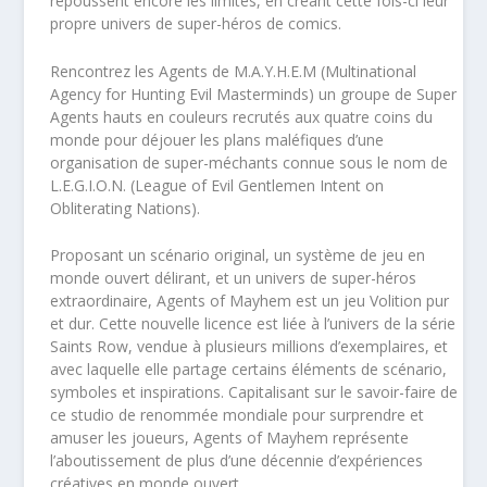
repoussent encore les limites, en créant cette fois-ci leur
propre univers de super-héros de comics.
Rencontrez les Agents de M.A.Y.H.E.M (Multinational
Agency for Hunting Evil Masterminds) un groupe de Super
Agents hauts en couleurs recrutés aux quatre coins du
monde pour déjouer les plans maléfiques d’une
organisation de super-méchants connue sous le nom de
L.E.G.I.O.N. (League of Evil Gentlemen Intent on
Obliterating Nations).
Proposant un scénario original, un système de jeu en
monde ouvert délirant, et un univers de super-héros
extraordinaire, Agents of Mayhem est un jeu Volition pur
et dur. Cette nouvelle licence est liée à l’univers de la série
Saints Row, vendue à plusieurs millions d’exemplaires, et
avec laquelle elle partage certains éléments de scénario,
symboles et inspirations. Capitalisant sur le savoir-faire de
ce studio de renommée mondiale pour surprendre et
amuser les joueurs, Agents of Mayhem représente
l’aboutissement de plus d’une décennie d’expériences
créatives en monde ouvert.