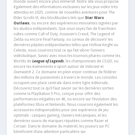
monde ouvert encore plus immersif. Notre site vous propose
également des informations exclusives sur les jeux vidéo très
attendus en 2025, comme de nouvelles aventures pour The
Elder Scrolls VI, des blockbusters tels que
Star Wars
Outlaws
, ou encore des expériences innovantes signées par
les studios indépendants. Que vous soyez fan de franchises
cultes comme Call of Duty, Assassin’s Creed, The Legend of
Zelda ou encore Final Fantasy, ou curieux de découvrir les
dernières pépites indépendantes telles que Hollow Knight ou
Celeste, nous couvrons tout ce qui fait vibrer l’univers
vidéoludique. Suivez avec nous les tournois phares comme les
Worlds de
League of Legends
, les championnats de
CS:GO
, ou
encore les événements e-sport autour de
Valorant
et
Overwatch 2
. Ce domaine en plein essor continue de fédérer
des millions de passionnés à travers le monde. Les consoles
occupent une place centrale dans notre ligne éditoriale.
Découvrez tout ce qu’il faut savoir sur les dernières sorties
comme la PlayStation 5 Pro, conçue pour offrir des
performances inégalées en 4K, ou encore sur l’évolution des
plateformes Xbox et Nintendo. Nous couvrons également les
accessoires indispensables pour une expérience de jeu
optimale : casques gaming, claviers mécaniques, et les
dernières souris de marques réputées comme Razer et
Corsair. Dans le domaine du matériel, les joueurs sur PC
bénéficient d’une attention particulière sur