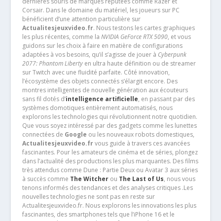
dernières souris de marques réputées comme Razer et
Corsair. Dans le domaine du matériel, les joueurs sur PC
bénéficient d’une attention particulière sur
Actualitesjeuxvideo.fr
. Nous testons les cartes graphiques
les plus récentes, comme la
NVIDIA GeForce RTX 5090
, et vous
guidons sur les choix à faire en matière de configurations
adaptées à vos besoins, qu’il s’agisse de jouer à
Cyberpunk
2077: Phantom Liberty
en ultra haute définition ou de streamer
sur Twitch avec une fluidité parfaite. Côté innovation,
l’écosystème des objets connectés s’élargit encore. Des
montres intelligentes de nouvelle génération aux écouteurs
sans fil dotés d’
intelligence artificielle
, en passant par des
systèmes domotiques entièrement automatisés, nous
explorons les technologies qui révolutionnent notre quotidien.
Que vous soyez intéressé par des gadgets comme les lunettes
connectées de
Google
ou les nouveaux robots domestiques,
Actualitesjeuxvideo.fr
vous guide à travers ces avancées
fascinantes. Pour les amateurs de cinéma et de séries, plongez
dans l’actualité des productions les plus marquantes. Des films
très attendus comme Dune : Partie Deux ou Avatar 3 aux séries
à succès comme
The Witcher
ou
The Last of Us
, nous vous
tenons informés des tendances et des analyses critiques .Les
nouvelles technologies ne sont pas en reste sur
Actualitesjeuxvideo.fr. Nous explorons les innovations les plus
fascinantes, des smartphones tels que l’iPhone 16 et le