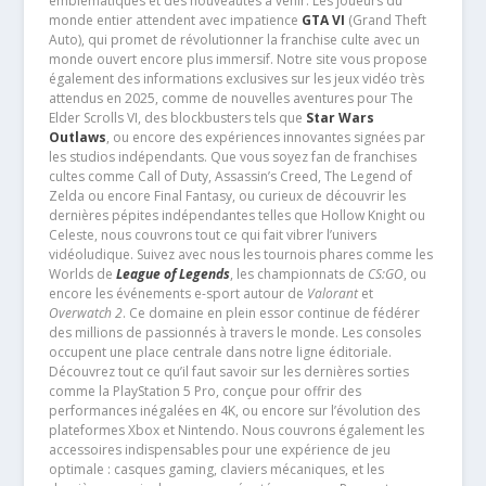
emblématiques et des nouveautés à venir. Les joueurs du
monde entier attendent avec impatience
GTA VI
(Grand Theft
Auto), qui promet de révolutionner la franchise culte avec un
monde ouvert encore plus immersif. Notre site vous propose
également des informations exclusives sur les jeux vidéo très
attendus en 2025, comme de nouvelles aventures pour The
Elder Scrolls VI, des blockbusters tels que
Star Wars
Outlaws
, ou encore des expériences innovantes signées par
les studios indépendants. Que vous soyez fan de franchises
cultes comme Call of Duty, Assassin’s Creed, The Legend of
Zelda ou encore Final Fantasy, ou curieux de découvrir les
dernières pépites indépendantes telles que Hollow Knight ou
Celeste, nous couvrons tout ce qui fait vibrer l’univers
vidéoludique. Suivez avec nous les tournois phares comme les
Worlds de
League of Legends
, les championnats de
CS:GO
, ou
encore les événements e-sport autour de
Valorant
et
Overwatch 2
. Ce domaine en plein essor continue de fédérer
des millions de passionnés à travers le monde. Les consoles
occupent une place centrale dans notre ligne éditoriale.
Découvrez tout ce qu’il faut savoir sur les dernières sorties
comme la PlayStation 5 Pro, conçue pour offrir des
performances inégalées en 4K, ou encore sur l’évolution des
plateformes Xbox et Nintendo. Nous couvrons également les
accessoires indispensables pour une expérience de jeu
optimale : casques gaming, claviers mécaniques, et les