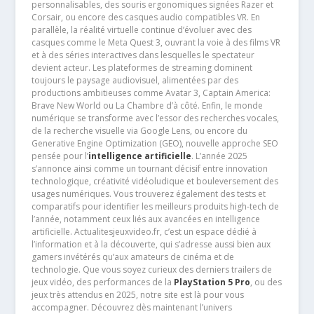
personnalisables, des souris ergonomiques signées Razer et
Corsair, ou encore des casques audio compatibles VR. En
parallèle, la réalité virtuelle continue d’évoluer avec des
casques comme le Meta Quest 3, ouvrant la voie à des films VR
et à des séries interactives dans lesquelles le spectateur
devient acteur. Les plateformes de streaming dominent
toujours le paysage audiovisuel, alimentées par des
productions ambitieuses comme Avatar 3, Captain America:
Brave New World ou La Chambre d’à côté. Enfin, le monde
numérique se transforme avec l’essor des recherches vocales,
de la recherche visuelle via Google Lens, ou encore du
Generative Engine Optimization (GEO), nouvelle approche SEO
pensée pour l’
intelligence artificielle
. L’année 2025
s’annonce ainsi comme un tournant décisif entre innovation
technologique, créativité vidéoludique et bouleversement des
usages numériques. Vous trouverez également des tests et
comparatifs pour identifier les meilleurs produits high-tech de
l’année, notamment ceux liés aux avancées en intelligence
artificielle. Actualitesjeuxvideo.fr, c’est un espace dédié à
l’information et à la découverte, qui s’adresse aussi bien aux
gamers invétérés qu’aux amateurs de cinéma et de
technologie. Que vous soyez curieux des derniers trailers de
jeux vidéo, des performances de la
PlayStation 5 Pro
, ou des
jeux très attendus en 2025, notre site est là pour vous
accompagner. Découvrez dès maintenant l’univers