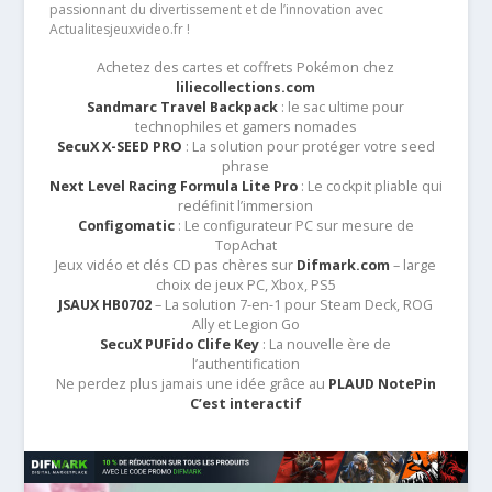
passionnant du divertissement et de l’innovation avec
Actualitesjeuxvideo.fr !
Achetez des cartes et coffrets Pokémon chez
liliecollections.com
Sandmarc Travel Backpack
: le sac ultime pour
technophiles et gamers nomades
SecuX X-SEED PRO
: La solution pour protéger votre seed
phrase
Next Level Racing Formula Lite Pro
: Le cockpit pliable qui
redéfinit l’immersion
Configomatic
: Le configurateur PC sur mesure de
TopAchat
Jeux vidéo et clés CD pas chères sur
Difmark.com
– large
choix de jeux PC, Xbox, PS5
JSAUX HB0702
– La solution 7-en-1 pour Steam Deck, ROG
Ally et Legion Go
SecuX PUFido Clife Key
: La nouvelle ère de
l’authentification
Ne perdez plus jamais une idée grâce au
PLAUD NotePin
C’est interactif