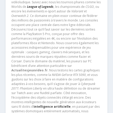
vidéoludique. Suivez avec nous les tournois phares comme les
Worlds de
League of Legends
, les championnats de
CS:GO
, ou
encore les événements e-sport autour de
Valorant
et
Overwatch 2
. Ce domaine en plein essor continue de fédérer
des millions de passionnés à travers le monde. Les consoles
occupent une place centrale dans notre ligne éditoriale.
Découvrez tout ce qu’il faut savoir sur les dernières sorties
comme la PlayStation 5 Pro, conçue pour offrir des
performances inégalées en 4K, ou encore sur l’évolution des
plateformes Xbox et Nintendo. Nous couvrons également les
accessoires indispensables pour une expérience de jeu
optimale : casques gaming, claviers mécaniques, et les
dernières souris de marques réputées comme Razer et
Corsair. Dans le domaine du matériel, les joueurs sur PC
bénéficient d’une attention particulière sur
Actualitesjeuxvideo.fr
. Nous testons les cartes graphiques
les plus récentes, comme la
NVIDIA GeForce RTX 5090
, et vous
guidons sur les choix à faire en matière de configurations
adaptées à vos besoins, qu’il s’agisse de jouer à
Cyberpunk
2077: Phantom Liberty
en ultra haute définition ou de streamer
sur Twitch avec une fluidité parfaite. Côté innovation,
l’écosystème des objets connectés s’élargit encore. Des
montres intelligentes de nouvelle génération aux écouteurs
sans fil dotés d’
intelligence artificielle
, en passant par des
systèmes domotiques entièrement automatisés, nous