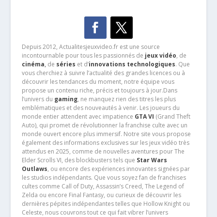
Depuis 2012, Actualitesjeuxvideo.fr est une source
incontournable pour tous les passionnés de
jeux vidéo
, de
cinéma
,
de
séries
et d’
innovations technologiques
. Que
vous cherchiez à suivre l’actualité des grandes licences ou à
découvrir les tendances du moment, notre équipe vous
propose un contenu riche, précis et toujours à jour.Dans
l’univers du
gaming
, ne manquez rien des titres les plus
emblématiques et des nouveautés à venir. Les joueurs du
monde entier attendent avec impatience
GTA VI
(Grand Theft
Auto), qui promet de révolutionner la franchise culte avec un
monde ouvert encore plus immersif. Notre site vous propose
également des informations exclusives sur les jeux vidéo très
attendus en 2025, comme de nouvelles aventures pour The
Elder Scrolls VI, des blockbusters tels que
Star Wars
Outlaws
, ou encore des expériences innovantes signées par
les studios indépendants. Que vous soyez fan de franchises
cultes comme Call of Duty, Assassin’s Creed, The Legend of
Zelda ou encore Final Fantasy, ou curieux de découvrir les
dernières pépites indépendantes telles que Hollow Knight ou
Celeste, nous couvrons tout ce qui fait vibrer l’univers