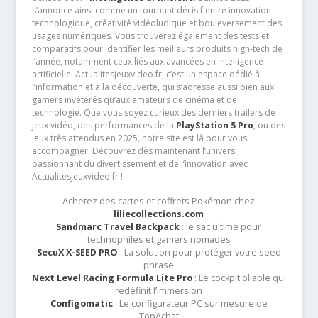
s’annonce ainsi comme un tournant décisif entre innovation
technologique, créativité vidéoludique et bouleversement des
usages numériques. Vous trouverez également des tests et
comparatifs pour identifier les meilleurs produits high-tech de
l’année, notamment ceux liés aux avancées en intelligence
artificielle. Actualitesjeuxvideo.fr, c’est un espace dédié à
l’information et à la découverte, qui s’adresse aussi bien aux
gamers invétérés qu’aux amateurs de cinéma et de
technologie. Que vous soyez curieux des derniers trailers de
jeux vidéo, des performances de la
PlayStation 5 Pro
, ou des
jeux très attendus en 2025, notre site est là pour vous
accompagner. Découvrez dès maintenant l’univers
passionnant du divertissement et de l’innovation avec
Actualitesjeuxvideo.fr !
Achetez des cartes et coffrets Pokémon chez
liliecollections.com
Sandmarc Travel Backpack
: le sac ultime pour
technophiles et gamers nomades
SecuX X-SEED PRO
: La solution pour protéger votre seed
phrase
Next Level Racing Formula Lite Pro
: Le cockpit pliable qui
redéfinit l’immersion
Configomatic
: Le configurateur PC sur mesure de
TopAchat