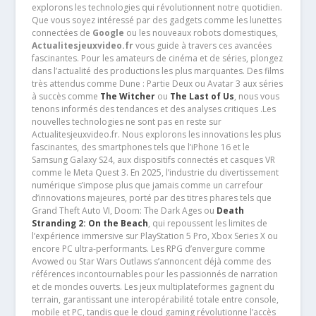
explorons les technologies qui révolutionnent notre quotidien.
Que vous soyez intéressé par des gadgets comme les lunettes
connectées de
Google
ou les nouveaux robots domestiques,
Actualitesjeuxvideo.fr
vous guide à travers ces avancées
fascinantes. Pour les amateurs de cinéma et de séries, plongez
dans l’actualité des productions les plus marquantes. Des films
très attendus comme Dune : Partie Deux ou Avatar 3 aux séries
à succès comme
The Witcher
ou
The Last of Us
, nous vous
tenons informés des tendances et des analyses critiques .Les
nouvelles technologies ne sont pas en reste sur
Actualitesjeuxvideo.fr. Nous explorons les innovations les plus
fascinantes, des smartphones tels que l’iPhone 16 et le
Samsung Galaxy S24, aux dispositifs connectés et casques VR
comme le Meta Quest 3. En 2025, l’industrie du divertissement
numérique s’impose plus que jamais comme un carrefour
d’innovations majeures, porté par des titres phares tels que
Grand Theft Auto VI, Doom: The Dark Ages ou
Death
Stranding 2: On the Beach
, qui repoussent les limites de
l’expérience immersive sur PlayStation 5 Pro, Xbox Series X ou
encore PC ultra-performants. Les RPG d’envergure comme
Avowed ou Star Wars Outlaws s’annoncent déjà comme des
références incontournables pour les passionnés de narration
et de mondes ouverts. Les jeux multiplateformes gagnent du
terrain, garantissant une interopérabilité totale entre console,
mobile et PC, tandis que le cloud gaming révolutionne l’accès