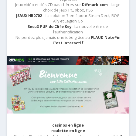
Jeux vidéo et clés CD pas chères sur
Difmark.com
– large
choix de jeux PC, Xbox, PS5
JSAUX HB0702
– La solution 7-en-1 pour Steam Deck, ROG
Ally et Legion Go
SecuX PUFido Clife Key
: La nouvelle ère de
l’authentification
Ne perdez plus jamais une idée grâce au
PLAUD NotePin
C’est interactif
casinos en ligne
roulette en ligne