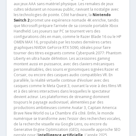
aux jeux AAA sans matériel physique. Les remakes de jeux
cultes séduisent un nouveau public, ravivant la nostalgie avec
les technologies de pointe. Côté hardware, la
Nintendo
Switch 2
promet une expérience nomade 4K enrichie, tandis
que Microsoft prépare l’arrivée de sa console portable Xbox
Handheld. Les joueurs sur PC se tournent vers des
configurations clés en main, comme le Razer Blade 16 ou le HP
OMEN MAX 16, propulsés par les toutes dernières cartes
graphiques NVIDIA GeForce RTX 5090, idéales pour faire
tourner des titres exigeants comme Cyberpunk 2077: Phantom
Liberty en ultra haute définition. Les accessoires gaming
montent aussi en puissance, avec des claviers mécaniques
personnalisables, des souris ergonomiques signées Razer et
Corsair, ou encore des casques audio compatibles VR. En
parallèle, la réalité virtuelle continue d’évoluer avec des
casques comme le Meta Quest 3, ouvrant la voie à des films VR
et à des séries interactives dans lesquelles le spectateur
devient acteur. Les plateformes de streaming dominent
toujours le paysage audiovisuel, alimentées par des
productions ambitieuses comme Avatar 3, Captain America:
Brave New World ou La Chambre d’à côté. Enfin, le monde
numérique se transforme avec l’essor des recherches vocales,
de la recherche visuelle via Google Lens, ou encore du
Generative Engine Optimization (GEO), nouvelle approche SEO
pensée pour l’
intelligence artificielle
. L’année 2025