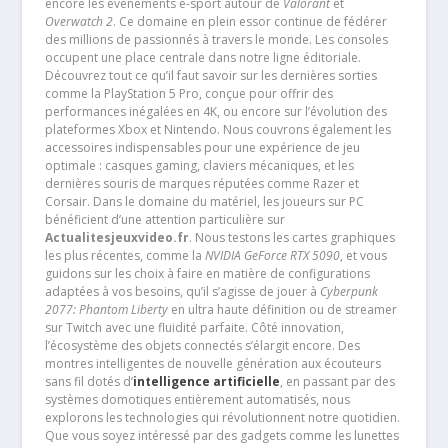
encore les événements e-sport autour de
Valorant
et
Overwatch 2
. Ce domaine en plein essor continue de fédérer
des millions de passionnés à travers le monde. Les consoles
occupent une place centrale dans notre ligne éditoriale.
Découvrez tout ce qu’il faut savoir sur les dernières sorties
comme la PlayStation 5 Pro, conçue pour offrir des
performances inégalées en 4K, ou encore sur l’évolution des
plateformes Xbox et Nintendo. Nous couvrons également les
accessoires indispensables pour une expérience de jeu
optimale : casques gaming, claviers mécaniques, et les
dernières souris de marques réputées comme Razer et
Corsair. Dans le domaine du matériel, les joueurs sur PC
bénéficient d’une attention particulière sur
Actualitesjeuxvideo.fr
. Nous testons les cartes graphiques
les plus récentes, comme la
NVIDIA GeForce RTX 5090
, et vous
guidons sur les choix à faire en matière de configurations
adaptées à vos besoins, qu’il s’agisse de jouer à
Cyberpunk
2077: Phantom Liberty
en ultra haute définition ou de streamer
sur Twitch avec une fluidité parfaite. Côté innovation,
l’écosystème des objets connectés s’élargit encore. Des
montres intelligentes de nouvelle génération aux écouteurs
sans fil dotés d’
intelligence artificielle
, en passant par des
systèmes domotiques entièrement automatisés, nous
explorons les technologies qui révolutionnent notre quotidien.
Que vous soyez intéressé par des gadgets comme les lunettes