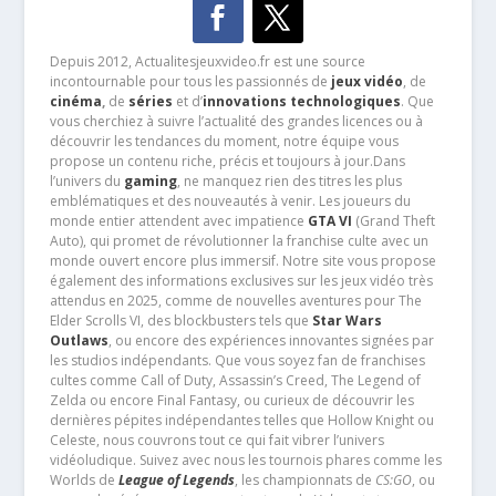
Depuis 2012, Actualitesjeuxvideo.fr est une source
incontournable pour tous les passionnés de
jeux vidéo
, de
cinéma
,
de
séries
et d’
innovations technologiques
. Que
vous cherchiez à suivre l’actualité des grandes licences ou à
découvrir les tendances du moment, notre équipe vous
propose un contenu riche, précis et toujours à jour.Dans
l’univers du
gaming
, ne manquez rien des titres les plus
emblématiques et des nouveautés à venir. Les joueurs du
monde entier attendent avec impatience
GTA VI
(Grand Theft
Auto), qui promet de révolutionner la franchise culte avec un
monde ouvert encore plus immersif. Notre site vous propose
également des informations exclusives sur les jeux vidéo très
attendus en 2025, comme de nouvelles aventures pour The
Elder Scrolls VI, des blockbusters tels que
Star Wars
Outlaws
, ou encore des expériences innovantes signées par
les studios indépendants. Que vous soyez fan de franchises
cultes comme Call of Duty, Assassin’s Creed, The Legend of
Zelda ou encore Final Fantasy, ou curieux de découvrir les
dernières pépites indépendantes telles que Hollow Knight ou
Celeste, nous couvrons tout ce qui fait vibrer l’univers
vidéoludique. Suivez avec nous les tournois phares comme les
Worlds de
League of Legends
, les championnats de
CS:GO
, ou