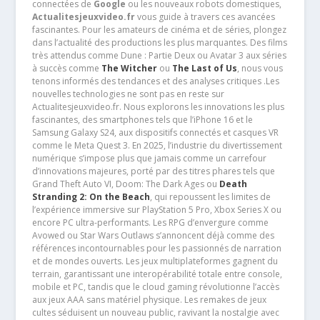
connectées de
Google
ou les nouveaux robots domestiques,
Actualitesjeuxvideo.fr
vous guide à travers ces avancées
fascinantes. Pour les amateurs de cinéma et de séries, plongez
dans l’actualité des productions les plus marquantes. Des films
très attendus comme Dune : Partie Deux ou Avatar 3 aux séries
à succès comme
The Witcher
ou
The Last of Us
, nous vous
tenons informés des tendances et des analyses critiques .Les
nouvelles technologies ne sont pas en reste sur
Actualitesjeuxvideo.fr. Nous explorons les innovations les plus
fascinantes, des smartphones tels que l’iPhone 16 et le
Samsung Galaxy S24, aux dispositifs connectés et casques VR
comme le Meta Quest 3. En 2025, l’industrie du divertissement
numérique s’impose plus que jamais comme un carrefour
d’innovations majeures, porté par des titres phares tels que
Grand Theft Auto VI, Doom: The Dark Ages ou
Death
Stranding 2: On the Beach
, qui repoussent les limites de
l’expérience immersive sur PlayStation 5 Pro, Xbox Series X ou
encore PC ultra-performants. Les RPG d’envergure comme
Avowed ou Star Wars Outlaws s’annoncent déjà comme des
références incontournables pour les passionnés de narration
et de mondes ouverts. Les jeux multiplateformes gagnent du
terrain, garantissant une interopérabilité totale entre console,
mobile et PC, tandis que le cloud gaming révolutionne l’accès
aux jeux AAA sans matériel physique. Les remakes de jeux
cultes séduisent un nouveau public, ravivant la nostalgie avec