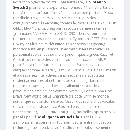
les technologies de pointe. Côté hardware, la
Nintendo
Switch 2
promet une expérience nomade 4K enrichie, tandis
que Microsoft prépare l’arrivée de sa console portable Xbox
Handheld. Les joueurs sur PC se tournent vers des
configurations clés en main, comme le Razer Blade 16 ou le HP
OMEN MAX 16, propulsés par les toutes dernières cartes
graphiques NVIDIA GeForce RTX 5090, idéales pour faire
tourner des titres exigeants comme Cyberpunk 2077: Phantom
Liberty en ultra haute définition. Les accessoires gaming
montent aussi en puissance, avec des claviers mécaniques
personnalisables, des souris ergonomiques signées Razer et
Corsair, ou encore des casques audio compatibles VR. En
parallèle, la réalité virtuelle continue d’évoluer avec des
casques comme le Meta Quest 3, ouvrant la voie à des films VR
et à des séries interactives dans lesquelles le spectateur
devient acteur. Les plateformes de streaming dominent
toujours le paysage audiovisuel, alimentées par des
productions ambitieuses comme Avatar 3, Captain America:
Brave New World ou La Chambre d’à côté. Enfin, le monde
numérique se transforme avec l’essor des recherches vocales,
de la recherche visuelle via Google Lens, ou encore du
Generative Engine Optimization (GEO), nouvelle approche SEO
pensée pour l’
intelligence artificielle
. L’année 2025
s’annonce ainsi comme un tournant décisif entre innovation
technologique, créativité vidéoludique et bouleversement des