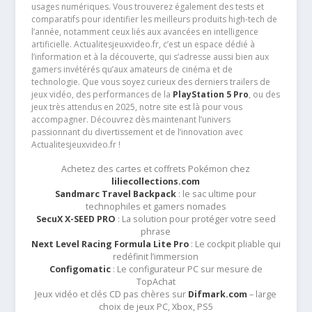
usages numériques. Vous trouverez également des tests et
comparatifs pour identifier les meilleurs produits high-tech de
l’année, notamment ceux liés aux avancées en intelligence
artificielle. Actualitesjeuxvideo.fr, c’est un espace dédié à
l’information et à la découverte, qui s’adresse aussi bien aux
gamers invétérés qu’aux amateurs de cinéma et de
technologie. Que vous soyez curieux des derniers trailers de
jeux vidéo, des performances de la
PlayStation 5 Pro
, ou des
jeux très attendus en 2025, notre site est là pour vous
accompagner. Découvrez dès maintenant l’univers
passionnant du divertissement et de l’innovation avec
Actualitesjeuxvideo.fr !
Achetez des cartes et coffrets Pokémon chez
liliecollections.com
Sandmarc Travel Backpack
: le sac ultime pour
technophiles et gamers nomades
SecuX X-SEED PRO
: La solution pour protéger votre seed
phrase
Next Level Racing Formula Lite Pro
: Le cockpit pliable qui
redéfinit l’immersion
Configomatic
: Le configurateur PC sur mesure de
TopAchat
Jeux vidéo et clés CD pas chères sur
Difmark.com
– large
choix de jeux PC, Xbox, PS5