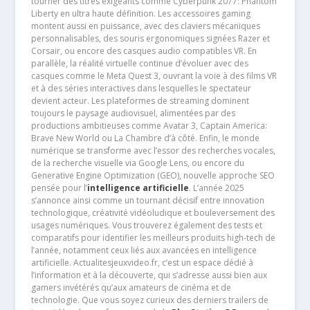
tourner des titres exigeants comme Cyberpunk 2077: Phantom
Liberty en ultra haute définition. Les accessoires gaming
montent aussi en puissance, avec des claviers mécaniques
personnalisables, des souris ergonomiques signées Razer et
Corsair, ou encore des casques audio compatibles VR. En
parallèle, la réalité virtuelle continue d’évoluer avec des
casques comme le Meta Quest 3, ouvrant la voie à des films VR
et à des séries interactives dans lesquelles le spectateur
devient acteur. Les plateformes de streaming dominent
toujours le paysage audiovisuel, alimentées par des
productions ambitieuses comme Avatar 3, Captain America:
Brave New World ou La Chambre d’à côté. Enfin, le monde
numérique se transforme avec l’essor des recherches vocales,
de la recherche visuelle via Google Lens, ou encore du
Generative Engine Optimization (GEO), nouvelle approche SEO
pensée pour l’
intelligence artificielle
. L’année 2025
s’annonce ainsi comme un tournant décisif entre innovation
technologique, créativité vidéoludique et bouleversement des
usages numériques. Vous trouverez également des tests et
comparatifs pour identifier les meilleurs produits high-tech de
l’année, notamment ceux liés aux avancées en intelligence
artificielle. Actualitesjeuxvideo.fr, c’est un espace dédié à
l’information et à la découverte, qui s’adresse aussi bien aux
gamers invétérés qu’aux amateurs de cinéma et de
technologie. Que vous soyez curieux des derniers trailers de