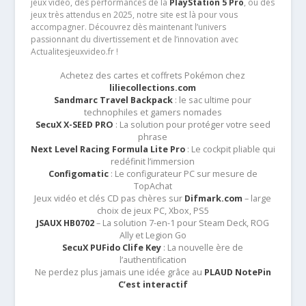
jeux vidéo, des performances de la
PlayStation 5 Pro
, ou des
jeux très attendus en 2025, notre site est là pour vous
accompagner. Découvrez dès maintenant l’univers
passionnant du divertissement et de l’innovation avec
Actualitesjeuxvideo.fr !
Achetez des cartes et coffrets Pokémon chez
liliecollections.com
Sandmarc Travel Backpack
: le sac ultime pour
technophiles et gamers nomades
SecuX X-SEED PRO
: La solution pour protéger votre seed
phrase
Next Level Racing Formula Lite Pro
: Le cockpit pliable qui
redéfinit l’immersion
Configomatic
: Le configurateur PC sur mesure de
TopAchat
Jeux vidéo et clés CD pas chères sur
Difmark.com
– large
choix de jeux PC, Xbox, PS5
JSAUX HB0702
– La solution 7-en-1 pour Steam Deck, ROG
Ally et Legion Go
SecuX PUFido Clife Key
: La nouvelle ère de
l’authentification
Ne perdez plus jamais une idée grâce au
PLAUD NotePin
C’est interactif