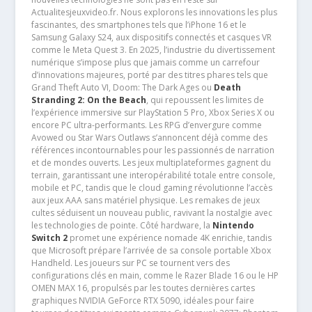
Actualitesjeuxvideo.fr. Nous explorons les innovations les plus
fascinantes, des smartphones tels que l’iPhone 16 et le
Samsung Galaxy S24, aux dispositifs connectés et casques VR
comme le Meta Quest 3. En 2025, l’industrie du divertissement
numérique s’impose plus que jamais comme un carrefour
d’innovations majeures, porté par des titres phares tels que
Grand Theft Auto VI, Doom: The Dark Ages ou
Death
Stranding 2: On the Beach
, qui repoussent les limites de
l’expérience immersive sur PlayStation 5 Pro, Xbox Series X ou
encore PC ultra-performants. Les RPG d’envergure comme
Avowed ou Star Wars Outlaws s’annoncent déjà comme des
références incontournables pour les passionnés de narration
et de mondes ouverts. Les jeux multiplateformes gagnent du
terrain, garantissant une interopérabilité totale entre console,
mobile et PC, tandis que le cloud gaming révolutionne l’accès
aux jeux AAA sans matériel physique. Les remakes de jeux
cultes séduisent un nouveau public, ravivant la nostalgie avec
les technologies de pointe. Côté hardware, la
Nintendo
Switch 2
promet une expérience nomade 4K enrichie, tandis
que Microsoft prépare l’arrivée de sa console portable Xbox
Handheld. Les joueurs sur PC se tournent vers des
configurations clés en main, comme le Razer Blade 16 ou le HP
OMEN MAX 16, propulsés par les toutes dernières cartes
graphiques NVIDIA GeForce RTX 5090, idéales pour faire