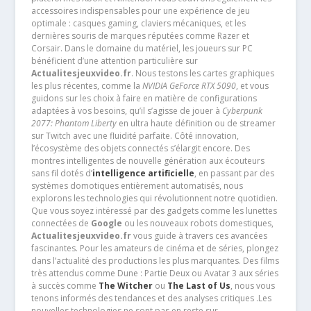
accessoires indispensables pour une expérience de jeu
optimale : casques gaming, claviers mécaniques, et les
dernières souris de marques réputées comme Razer et
Corsair. Dans le domaine du matériel, les joueurs sur PC
bénéficient d’une attention particulière sur
Actualitesjeuxvideo.fr
. Nous testons les cartes graphiques
les plus récentes, comme la
NVIDIA GeForce RTX 5090
, et vous
guidons sur les choix à faire en matière de configurations
adaptées à vos besoins, qu’il s’agisse de jouer à
Cyberpunk
2077: Phantom Liberty
en ultra haute définition ou de streamer
sur Twitch avec une fluidité parfaite. Côté innovation,
l’écosystème des objets connectés s’élargit encore. Des
montres intelligentes de nouvelle génération aux écouteurs
sans fil dotés d’
intelligence artificielle
, en passant par des
systèmes domotiques entièrement automatisés, nous
explorons les technologies qui révolutionnent notre quotidien.
Que vous soyez intéressé par des gadgets comme les lunettes
connectées de
Google
ou les nouveaux robots domestiques,
Actualitesjeuxvideo.fr
vous guide à travers ces avancées
fascinantes. Pour les amateurs de cinéma et de séries, plongez
dans l’actualité des productions les plus marquantes. Des films
très attendus comme Dune : Partie Deux ou Avatar 3 aux séries
à succès comme
The Witcher
ou
The Last of Us
, nous vous
tenons informés des tendances et des analyses critiques .Les
nouvelles technologies ne sont pas en reste sur