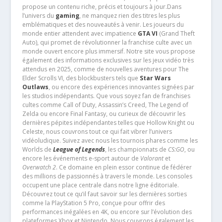
propose un contenu riche, précis et toujours à jour.Dans
l’univers du
gaming
, ne manquez rien des titres les plus
emblématiques et des nouveautés à venir. Les joueurs du
monde entier attendent avec impatience
GTA VI
(Grand Theft
Auto), qui promet de révolutionner la franchise culte avec un
monde ouvert encore plus immersif. Notre site vous propose
également des informations exclusives sur les jeux vidéo très
attendus en 2025, comme de nouvelles aventures pour The
Elder Scrolls VI, des blockbusters tels que
Star Wars
Outlaws
, ou encore des expériences innovantes signées par
les studios indépendants. Que vous soyez fan de franchises
cultes comme Call of Duty, Assassin’s Creed, The Legend of
Zelda ou encore Final Fantasy, ou curieux de découvrir les
dernières pépites indépendantes telles que Hollow Knight ou
Celeste, nous couvrons tout ce qui fait vibrer l’univers
vidéoludique. Suivez avec nous les tournois phares comme les
Worlds de
League of Legends
, les championnats de
CS:GO
, ou
encore les événements e-sport autour de
Valorant
et
Overwatch 2
. Ce domaine en plein essor continue de fédérer
des millions de passionnés à travers le monde. Les consoles
occupent une place centrale dans notre ligne éditoriale.
Découvrez tout ce qu’il faut savoir sur les dernières sorties
comme la PlayStation 5 Pro, conçue pour offrir des
performances inégalées en 4K, ou encore sur l’évolution des
plateformes Xbox et Nintendo. Nous couvrons également les