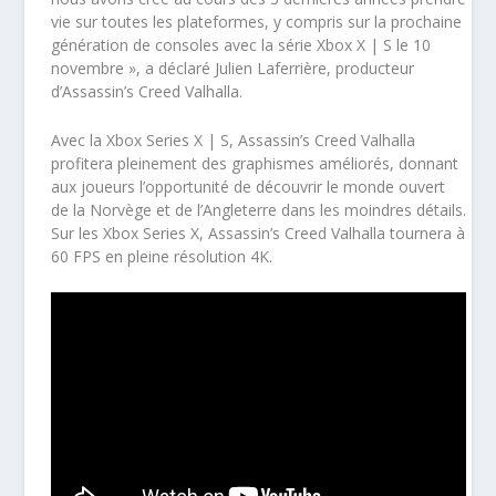
vie sur toutes les plateformes, y compris sur la prochaine
génération de consoles avec la série Xbox X | S le 10
novembre », a déclaré Julien Laferrière, producteur
d’Assassin’s Creed Valhalla.
Avec la Xbox Series X | S, Assassin’s Creed Valhalla
profitera pleinement des graphismes améliorés, donnant
aux joueurs l’opportunité de découvrir le monde ouvert
de la Norvège et de l’Angleterre dans les moindres détails.
Sur les Xbox Series X, Assassin’s Creed Valhalla tournera à
60 FPS en pleine résolution 4K.