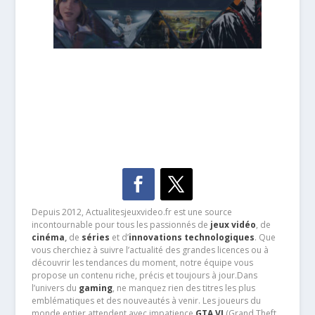
Depuis 2012, Actualitesjeuxvideo.fr est une source
incontournable pour tous les passionnés de
jeux vidéo
, de
cinéma
,
de
séries
et d’
innovations technologiques
. Que
vous cherchiez à suivre l’actualité des grandes licences ou à
découvrir les tendances du moment, notre équipe vous
propose un contenu riche, précis et toujours à jour.Dans
l’univers du
gaming
, ne manquez rien des titres les plus
emblématiques et des nouveautés à venir. Les joueurs du
monde entier attendent avec impatience
GTA VI
(Grand Theft