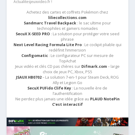
Actualitesjeuxvideo.fr !
Achetez des cartes et coffrets Pokémon chez
liliecollections.com
Sandmarc Travel Backpack
: le sac ultime pour
technophiles et gamers nomades
SecuX X-SEED PRO
: La solution pour protéger votre seed
phrase
Next Level Racing Formula Lite Pro
: Le cockpit pliable qui
redéfinit l’immersion
Configomatic
: Le configurateur PC sur mesure de
TopAchat
Jeux vidéo et clés CD pas chères sur
Difmark.com
– large
choix de jeux PC, Xbox, PS5
JSAUX HB0702
– La solution 7-en-1 pour Steam Deck, ROG
Ally et Legion Go
SecuX PUFido Clife Key
: La nouvelle ère de
l’authentification
Ne perdez plus jamais une idée grâce au
PLAUD NotePin
C’est interactif