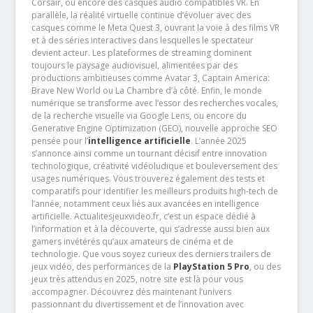
Corsair, ou encore des casques audio compatibles VR. En
parallèle, la réalité virtuelle continue d’évoluer avec des
casques comme le Meta Quest 3, ouvrant la voie à des films VR
et à des séries interactives dans lesquelles le spectateur
devient acteur. Les plateformes de streaming dominent
toujours le paysage audiovisuel, alimentées par des
productions ambitieuses comme Avatar 3, Captain America:
Brave New World ou La Chambre d’à côté. Enfin, le monde
numérique se transforme avec l’essor des recherches vocales,
de la recherche visuelle via Google Lens, ou encore du
Generative Engine Optimization (GEO), nouvelle approche SEO
pensée pour l’
intelligence artificielle
. L’année 2025
s’annonce ainsi comme un tournant décisif entre innovation
technologique, créativité vidéoludique et bouleversement des
usages numériques. Vous trouverez également des tests et
comparatifs pour identifier les meilleurs produits high-tech de
l’année, notamment ceux liés aux avancées en intelligence
artificielle. Actualitesjeuxvideo.fr, c’est un espace dédié à
l’information et à la découverte, qui s’adresse aussi bien aux
gamers invétérés qu’aux amateurs de cinéma et de
technologie. Que vous soyez curieux des derniers trailers de
jeux vidéo, des performances de la
PlayStation 5 Pro
, ou des
jeux très attendus en 2025, notre site est là pour vous
accompagner. Découvrez dès maintenant l’univers
passionnant du divertissement et de l’innovation avec