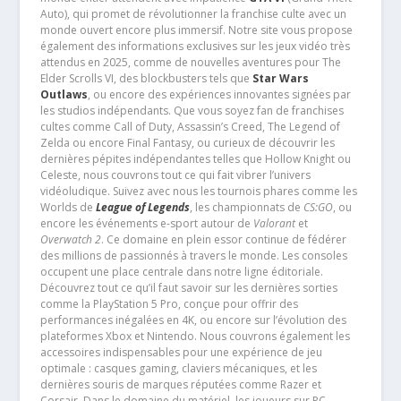
Auto), qui promet de révolutionner la franchise culte avec un
monde ouvert encore plus immersif. Notre site vous propose
également des informations exclusives sur les jeux vidéo très
attendus en 2025, comme de nouvelles aventures pour The
Elder Scrolls VI, des blockbusters tels que
Star Wars
Outlaws
, ou encore des expériences innovantes signées par
les studios indépendants. Que vous soyez fan de franchises
cultes comme Call of Duty, Assassin’s Creed, The Legend of
Zelda ou encore Final Fantasy, ou curieux de découvrir les
dernières pépites indépendantes telles que Hollow Knight ou
Celeste, nous couvrons tout ce qui fait vibrer l’univers
vidéoludique. Suivez avec nous les tournois phares comme les
Worlds de
League of Legends
, les championnats de
CS:GO
, ou
encore les événements e-sport autour de
Valorant
et
Overwatch 2
. Ce domaine en plein essor continue de fédérer
des millions de passionnés à travers le monde. Les consoles
occupent une place centrale dans notre ligne éditoriale.
Découvrez tout ce qu’il faut savoir sur les dernières sorties
comme la PlayStation 5 Pro, conçue pour offrir des
performances inégalées en 4K, ou encore sur l’évolution des
plateformes Xbox et Nintendo. Nous couvrons également les
accessoires indispensables pour une expérience de jeu
optimale : casques gaming, claviers mécaniques, et les
dernières souris de marques réputées comme Razer et
Corsair. Dans le domaine du matériel, les joueurs sur PC