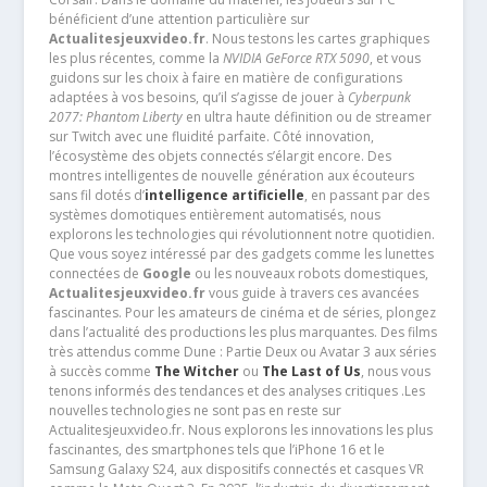
bénéficient d’une attention particulière sur
Actualitesjeuxvideo.fr
. Nous testons les cartes graphiques
les plus récentes, comme la
NVIDIA GeForce RTX 5090
, et vous
guidons sur les choix à faire en matière de configurations
adaptées à vos besoins, qu’il s’agisse de jouer à
Cyberpunk
2077: Phantom Liberty
en ultra haute définition ou de streamer
sur Twitch avec une fluidité parfaite. Côté innovation,
l’écosystème des objets connectés s’élargit encore. Des
montres intelligentes de nouvelle génération aux écouteurs
sans fil dotés d’
intelligence artificielle
, en passant par des
systèmes domotiques entièrement automatisés, nous
explorons les technologies qui révolutionnent notre quotidien.
Que vous soyez intéressé par des gadgets comme les lunettes
connectées de
Google
ou les nouveaux robots domestiques,
Actualitesjeuxvideo.fr
vous guide à travers ces avancées
fascinantes. Pour les amateurs de cinéma et de séries, plongez
dans l’actualité des productions les plus marquantes. Des films
très attendus comme Dune : Partie Deux ou Avatar 3 aux séries
à succès comme
The Witcher
ou
The Last of Us
, nous vous
tenons informés des tendances et des analyses critiques .Les
nouvelles technologies ne sont pas en reste sur
Actualitesjeuxvideo.fr. Nous explorons les innovations les plus
fascinantes, des smartphones tels que l’iPhone 16 et le
Samsung Galaxy S24, aux dispositifs connectés et casques VR