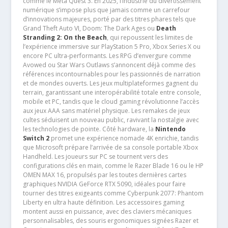
comme le Meta Quest 3. En 2025, l’industrie du divertissement
numérique s’impose plus que jamais comme un carrefour
d’innovations majeures, porté par des titres phares tels que
Grand Theft Auto VI, Doom: The Dark Ages ou
Death
Stranding 2: On the Beach
, qui repoussent les limites de
l’expérience immersive sur PlayStation 5 Pro, Xbox Series X ou
encore PC ultra-performants. Les RPG d’envergure comme
Avowed ou Star Wars Outlaws s’annoncent déjà comme des
références incontournables pour les passionnés de narration
et de mondes ouverts. Les jeux multiplateformes gagnent du
terrain, garantissant une interopérabilité totale entre console,
mobile et PC, tandis que le cloud gaming révolutionne l’accès
aux jeux AAA sans matériel physique. Les remakes de jeux
cultes séduisent un nouveau public, ravivant la nostalgie avec
les technologies de pointe. Côté hardware, la
Nintendo
Switch 2
promet une expérience nomade 4K enrichie, tandis
que Microsoft prépare l’arrivée de sa console portable Xbox
Handheld. Les joueurs sur PC se tournent vers des
configurations clés en main, comme le Razer Blade 16 ou le HP
OMEN MAX 16, propulsés par les toutes dernières cartes
graphiques NVIDIA GeForce RTX 5090, idéales pour faire
tourner des titres exigeants comme Cyberpunk 2077: Phantom
Liberty en ultra haute définition. Les accessoires gaming
montent aussi en puissance, avec des claviers mécaniques
personnalisables, des souris ergonomiques signées Razer et