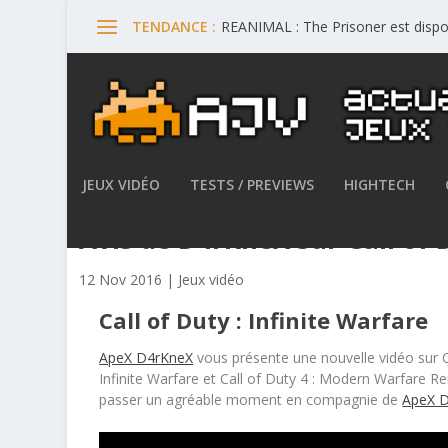
REANIMAL : The Prisoner est dispo
TENDANCE :
JEUX VIDÉO
TESTS / PREVIEWS
HIGHTECH
Avis de D4rKneX sur Call of D
12 Nov 2016
|
Jeux vidéo
Call of Duty : Infinite Warfare
ApeX D4rKneX
vous présente une nouvelle vidéo sur Cal
Infinite Warfare et Call of Duty 4 : Modern Warfare 
passer un agréable moment en compagnie de
ApeX 