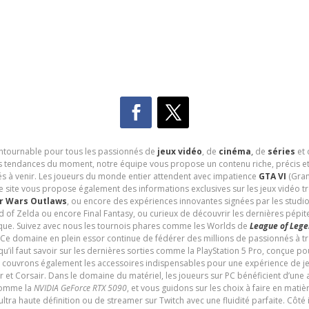
contournable pour tous les passionnés de
jeux vidéo
, de
cinéma
,
de
séries
et 
les tendances du moment, notre équipe vous propose un contenu riche, précis et
és à venir. Les joueurs du monde entier attendent avec impatience
GTA VI
(Gran
e site vous propose également des informations exclusives sur les jeux vidéo 
r Wars Outlaws
, ou encore des expériences innovantes signées par les studi
d of Zelda ou encore Final Fantasy, ou curieux de découvrir les dernières pépit
udique. Suivez avec nous les tournois phares comme les Worlds de
League of Leg
 Ce domaine en plein essor continue de fédérer des millions de passionnés à 
 qu’il faut savoir sur les dernières sorties comme la PlayStation 5 Pro, conçue 
s couvrons également les accessoires indispensables pour une expérience de je
t Corsair. Dans le domaine du matériel, les joueurs sur PC bénéficient d’une a
 comme la
NVIDIA GeForce RTX 5090
, et vous guidons sur les choix à faire en mati
ltra haute définition ou de streamer sur Twitch avec une fluidité parfaite. Côté