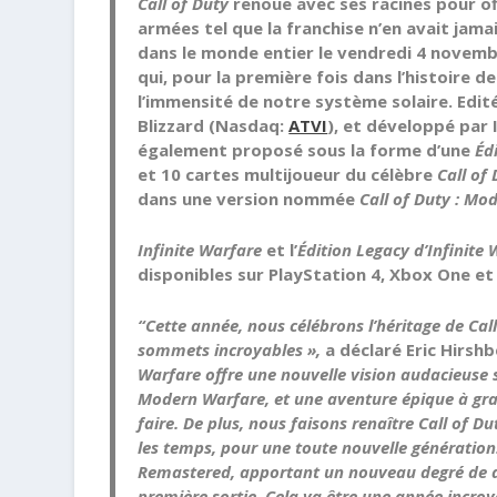
Call of Duty
renoue avec ses racines pour o
armées tel que la franchise n’en avait jama
dans le monde entier le vendredi 4 novembr
qui, pour la première fois dans l’histoire d
l’immensité de notre système solaire. Edit
Blizzard (Nasdaq:
ATVI
), et développé par 
également proposé sous la forme d’une
Éd
et 10 cartes multijoueur du célèbre
Call of
dans une version nommée
Call of Duty
: Mo
Infinite Warfare
et l’
Édition Legacy d’Infinite
disponibles sur PlayStation 4, Xbox One et
“Cette année, nous célébrons l’héritage de Ca
sommets incroyables »,
a déclaré Eric Hirshb
Warfare
offre une nouvelle vision audacieuse si
Modern Warfare, et une aventure épique à gran
faire. De plus, nous faisons renaître Call of D
les temps, pour une toute nouvelle génératio
Remastered, apportant un nouveau degré de dét
première sortie. Cela va être une année incroya