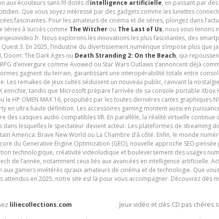
n aux écouteurs sans fil dotés d’
intelligence artificielle
, en passant par de
uotidien. Que vous soyez intéressé par des gadgets comme les lunettes connec
cées fascinantes. Pour les amateurs de cinéma et de séries, plongez dans l’actu
ux séries à succès comme
The Witcher
ou
The Last of Us
, nous vous tenons i
tesjeuxvideo.fr. Nous explorons les innovations les plus fascinantes, des smart
 Quest 3. En 2025, l’industrie du divertissement numérique s’impose plus que 
 VI, Doom: The Dark Ages ou
Death Stranding 2: On the Beach
, qui repoussen
es RPG d’envergure comme Avowed ou Star Wars Outlaws s’annoncent déjà comm
ormes gagnent du terrain, garantissant une interopérabilité totale entre consol
e. Les remakes de jeux cultes séduisent un nouveau public, ravivant la nostalgi
nrichie, tandis que Microsoft prépare l’arrivée de sa console portable Xbox H
ou le HP OMEN MAX 16, propulsés par les toutes dernières cartes graphiques NV
y en ultra haute définition. Les accessoires gaming montent aussi en puissanc
e des casques audio compatibles VR. En parallèle, la réalité virtuelle continu
ives dans lesquelles le spectateur devient acteur. Les plateformes de streaming 
ain America: Brave New World ou La Chambre d’à côté. Enfin, le monde numéri
encore du Generative Engine Optimization (GEO), nouvelle approche SEO pensée p
ation technologique, créativité vidéoludique et bouleversement des usages num
ech de l’année, notamment ceux liés aux avancées en intelligence artificielle. Ac
ien aux gamers invétérés qu’aux amateurs de cinéma et de technologie. Que vous 
rès attendus en 2025, notre site est là pour vous accompagner. Découvrez dès m
chez
liliecollections.com
Jeux vidéo et clés CD pas chères 