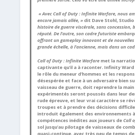
« Avec
Call of Duty : Infinite Warfare
, nous am
encore jamais allée, »
dit Dave Stohl, Studio
histoire de guerre viscérale, sans concession, b
réputé. De l’autre, son cadre futuriste embar
offrant un gameplay innovant et de nouvelles 
grande échelle, à l’ancienne, mais dans un cad
Call of Duty : Infinite Warfare
met la narratio
captivante qu’il a à raconter. Infinity Wa
le rôle du meneur d’hommes et les responsa
désespérée et face à un adversaire bien su
vaisseau de guerre, doit reprendre la main
expérimentés seront poussés dans leur der
rude épreuve, et leur vrai caractère se rév
troupes et à prendre des décisions difficil
introduit également des environnements à 
compétences inédites aux joueurs de
Call 
sol jusqu’au pilotage de vaisseaux de com
quasi-continue, avec très peu de temps de 