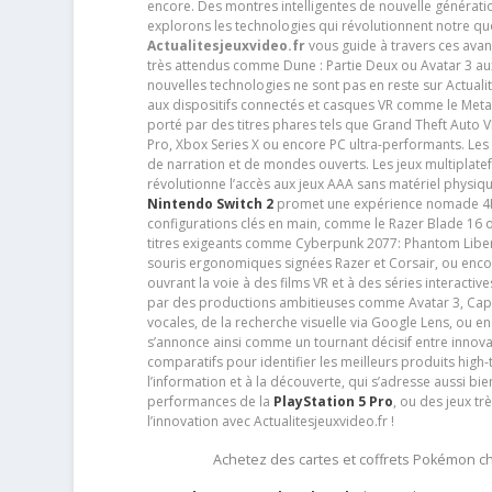
encore. Des montres intelligentes de nouvelle génératio
explorons les technologies qui révolutionnent notre q
Actualitesjeuxvideo.fr
vous guide à travers ces avan
très attendus comme Dune : Partie Deux ou Avatar 3 a
nouvelles technologies ne sont pas en reste sur Actuali
aux dispositifs connectés et casques VR comme le Meta
porté par des titres phares tels que Grand Theft Auto
Pro, Xbox Series X ou encore PC ultra-performants. L
de narration et de mondes ouverts. Les jeux multiplatef
révolutionne l’accès aux jeux AAA sans matériel physiqu
Nintendo Switch 2
promet une expérience nomade 4K e
configurations clés en main, comme le Razer Blade 16 
titres exigeants comme Cyberpunk 2077: Phantom Libert
souris ergonomiques signées Razer et Corsair, ou encor
ouvrant la voie à des films VR et à des séries interact
par des productions ambitieuses comme Avatar 3, Capt
vocales, de la recherche visuelle via Google Lens, ou 
s’annonce ainsi comme un tournant décisif entre innov
comparatifs pour identifier les meilleurs produits high-t
l’information et à la découverte, qui s’adresse aussi b
performances de la
PlayStation 5 Pro
, ou des jeux t
l’innovation avec Actualitesjeuxvideo.fr !
Achetez des cartes et coffrets Pokémon 