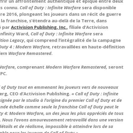
ffrir un affrontement authentique et épique entre deux
is connu.
Call of Duty : Infinite Warfare
sera disponible
e 2016, plongeant les joueurs dans un récit de guerre
e la franchise, s’étendra au-delà de la Terre, dans
é par
Activision Publishing, Inc.
, filiale d’Activision
Infinity Ward,
Call of Duty : Infinite Warfare
sera
ition Legacy
, qui comprend l’intégralité de la campagne
 Duty 4 : Modern Warfare,
retravaillées en haute-définition
dern Warfare
Remastered
.
 Warfare
, comprenant
Modern Warfare Remastered,
seront
 PC.
ll of Duty tout en emmenant les joueurs vers de nouveaux
erg, CEO d’Activision Publishing.
«
Call of Duty : Infinite
gnée par le studio à l’origine du premier Call of Duty et de
de échelle comme seule la franchise Call of Duty peut le
uty 4: Modern Warfare, un des jeux les plus appréciés de tous
n. Nous l’avons amoureusement retravaillé dans une version
ails et de réalisme, impossible à atteindre lors de sa
ble pour les joueurs de Call of Duty ».