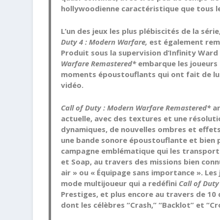
hollywoodienne caractéristique que tous l
L’un des jeux les plus plébiscités de la s
Duty 4 : Modern Warfare,
est également rema
Produit sous la supervision d’Infinity Wa
Warfare Remastered*
embarque les joueurs 
moments époustouflants qui ont fait de lui u
vidéo.
Call of Duty : Modern Warfare Remastered*
ar
actuelle, avec des textures et une résolut
dynamiques, de nouvelles ombres et effets 
une bande sonore époustouflante et bien p
campagne emblématique qui les transporter
et Soap, au travers des missions bien connu
air » ou « Équipage sans importance ». Le
mode multijoueur qui a redéfini
Call of Duty
Prestiges, et plus encore au travers de 10
dont les célèbres “Crash,” “Backlot” et “Cr