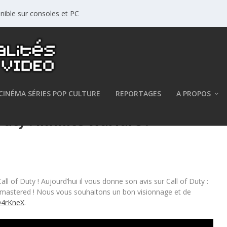
nible sur consoles et PC
CINÉMA SÉRIES POP CULTURE
REPORTAGES
A PROPOS
uty : Infinite Warfare !
l of Duty ! Aujourd’hui il vous donne son avis sur Call of Duty :
Remastered ! Nous vous souhaitons un bon visionnage et de
D4rKneX
.