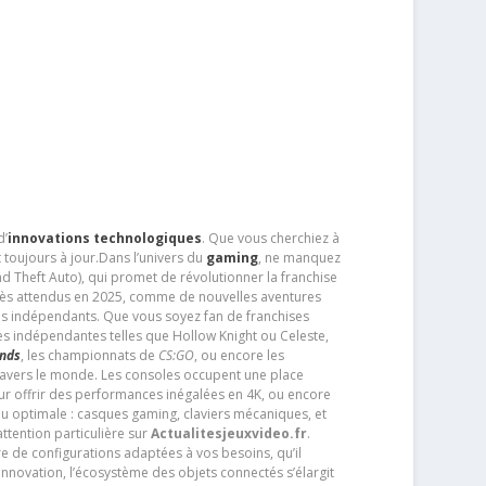
d’
innovations technologiques
. Que vous cherchiez à
 toujours à jour.Dans l’univers du
gaming
, ne manquez
d Theft Auto), qui promet de révolutionner la franchise
très attendus en 2025, comme de nouvelles aventures
os indépendants. Que vous soyez fan de franchises
es indépendantes telles que Hollow Knight ou Celeste,
ends
, les championnats de
CS:GO
, ou encore les
travers le monde. Les consoles occupent une place
pour offrir des performances inégalées en 4K, ou encore
u optimale : casques gaming, claviers mécaniques, et
ttention particulière sur
Actualitesjeuxvideo.fr
.
ère de configurations adaptées à vos besoins, qu’il
 innovation, l’écosystème des objets connectés s’élargit