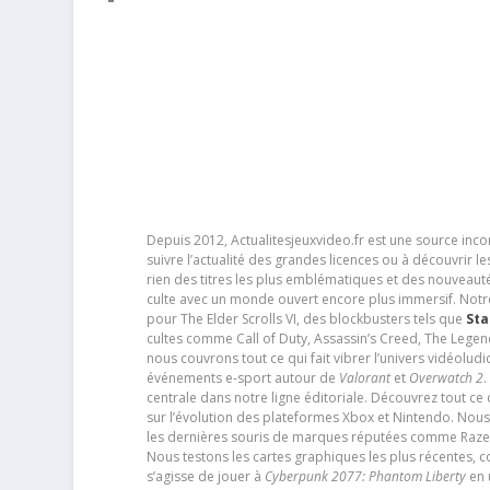
Depuis 2012, Actualitesjeuxvideo.fr est une source in
suivre l’actualité des grandes licences ou à découvrir 
rien des titres les plus emblématiques et des nouveaut
culte avec un monde ouvert encore plus immersif. Notr
pour The Elder Scrolls VI, des blockbusters tels que
Sta
cultes comme Call of Duty, Assassin’s Creed, The Legen
nous couvrons tout ce qui fait vibrer l’univers vidéol
événements e-sport autour de
Valorant
et
Overwatch 2
.
centrale dans notre ligne éditoriale. Découvrez tout ce
sur l’évolution des plateformes Xbox et Nintendo. Nou
les dernières souris de marques réputées comme Razer e
Nous testons les cartes graphiques les plus récentes,
s’agisse de jouer à
Cyberpunk 2077: Phantom Liberty
en u