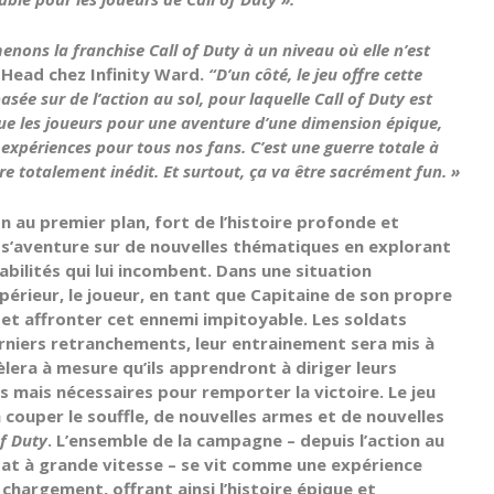
enons la franchise Call of Duty à un niveau où elle n’est
 Head chez Infinity Ward.
“D’un côté, le jeu offre cette
asée sur de l’action au sol, pour laquelle Call of Duty est
que les joueurs pour une aventure d’une dimension épique,
expériences pour tous nos fans. C’est une guerre totale à
re totalement inédit. Et surtout, ça va être sacrément fun. »
n au premier plan, fort de l’histoire profonde et
rd s’aventure sur de nouvelles thématiques en explorant
bilités qui lui incombent. Dans une situation
périeur, le joueur, en tant que Capitaine de son propre
 et affronter cet ennemi impitoyable. Les soldats
niers retranchements, leur entrainement sera mis à
èlera à mesure qu’ils apprendront à diriger leurs
es mais nécessaires pour remporter la victoire. Le jeu
couper le souffle, de nouvelles armes et de nouvelles
of Duty
. L’ensemble de la campagne – depuis l’action au
bat à grande vitesse – se vit comme une expérience
chargement, offrant ainsi l’histoire épique et