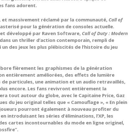
es fans adorent.
érie, et massivement réclamé par la communauté,
Call of
sterisé pour la génération de consoles actuelle.
rd et développé par Raven Software,
Call of Duty : Modern
dans un thriller d’action contemporain, rempli de
n des jeux les plus plébiscités de l’histoire du jeu
bore fièrement les graphismes de la génération
ion entièrement améliorées, des effets de lumière
de particules, une animation et un audio retravaillés,
lus encore. Les fans revivront entièrement la
a tout autour du globe, avec le Capitaine Price, Gaz
es du jeu original telles que « Camouflage », « En plein
s joueurs pourront également à nouveau profiter du
en introduisant les séries d’éliminations, l’XP, les
 des cartes incontournables du mode en ligne originel,
ossfire”.