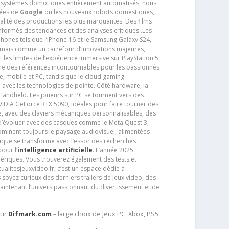
s systèmes domotiques entièrement automatisés, nous
tées de
Google
ou les nouveaux robots domestiques,
alité des productions les plus marquantes. Des films
nformés des tendances et des analyses critiques .Les
phones tels que l’iPhone 16 et le Samsung Galaxy S24,
jamais comme un carrefour d’innovations majeures,
t les limites de l’expérience immersive sur PlayStation 5
e des références incontournables pour les passionnés
e, mobile et PC, tandis que le cloud gaming
e avec les technologies de pointe. Côté hardware, la
andheld. Les joueurs sur PC se tournent vers des
IDIA GeForce RTX 5090, idéales pour faire tourner des
e, avec des claviers mécaniques personnalisables, des
e d’évoluer avec des casques comme le Meta Quest 3,
dominent toujours le paysage audiovisuel, alimentées
que se transforme avec l’essor des recherches
our l’
intelligence artificielle
. L’année 2025
ériques. Vous trouverez également des tests et
tualitesjeuxvideo.fr, c’est un espace dédié à
soyez curieux des derniers trailers de jeux vidéo, des
aintenant l’univers passionnant du divertissement et de
sur
Difmark.com
– large choix de jeux PC, Xbox, PS5