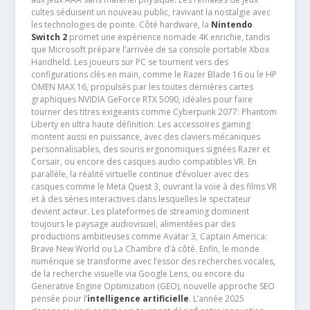
cultes séduisent un nouveau public, ravivant la nostalgie avec
les technologies de pointe. Côté hardware, la
Nintendo
Switch 2
promet une expérience nomade 4K enrichie, tandis
que Microsoft prépare l’arrivée de sa console portable Xbox
Handheld. Les joueurs sur PC se tournent vers des
configurations clés en main, comme le Razer Blade 16 ou le HP
OMEN MAX 16, propulsés par les toutes dernières cartes
graphiques NVIDIA GeForce RTX 5090, idéales pour faire
tourner des titres exigeants comme Cyberpunk 2077: Phantom
Liberty en ultra haute définition. Les accessoires gaming
montent aussi en puissance, avec des claviers mécaniques
personnalisables, des souris ergonomiques signées Razer et
Corsair, ou encore des casques audio compatibles VR. En
parallèle, la réalité virtuelle continue d’évoluer avec des
casques comme le Meta Quest 3, ouvrant la voie à des films VR
et à des séries interactives dans lesquelles le spectateur
devient acteur. Les plateformes de streaming dominent
toujours le paysage audiovisuel, alimentées par des
productions ambitieuses comme Avatar 3, Captain America:
Brave New World ou La Chambre d’à côté. Enfin, le monde
numérique se transforme avec l’essor des recherches vocales,
de la recherche visuelle via Google Lens, ou encore du
Generative Engine Optimization (GEO), nouvelle approche SEO
pensée pour l’
intelligence artificielle
. L’année 2025