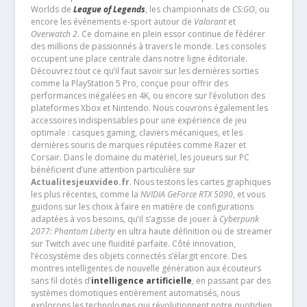
Worlds de
League of Legends
, les championnats de
CS:GO
, ou
encore les événements e-sport autour de
Valorant
et
Overwatch 2
. Ce domaine en plein essor continue de fédérer
des millions de passionnés à travers le monde. Les consoles
occupent une place centrale dans notre ligne éditoriale.
Découvrez tout ce qu’il faut savoir sur les dernières sorties
comme la PlayStation 5 Pro, conçue pour offrir des
performances inégalées en 4K, ou encore sur l’évolution des
plateformes Xbox et Nintendo. Nous couvrons également les
accessoires indispensables pour une expérience de jeu
optimale : casques gaming, claviers mécaniques, et les
dernières souris de marques réputées comme Razer et
Corsair. Dans le domaine du matériel, les joueurs sur PC
bénéficient d’une attention particulière sur
Actualitesjeuxvideo.fr
. Nous testons les cartes graphiques
les plus récentes, comme la
NVIDIA GeForce RTX 5090
, et vous
guidons sur les choix à faire en matière de configurations
adaptées à vos besoins, qu’il s’agisse de jouer à
Cyberpunk
2077: Phantom Liberty
en ultra haute définition ou de streamer
sur Twitch avec une fluidité parfaite. Côté innovation,
l’écosystème des objets connectés s’élargit encore. Des
montres intelligentes de nouvelle génération aux écouteurs
sans fil dotés d’
intelligence artificielle
, en passant par des
systèmes domotiques entièrement automatisés, nous
explorons les technologies qui révolutionnent notre quotidien.