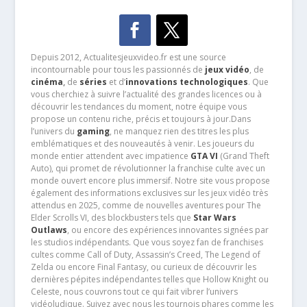
Depuis 2012, Actualitesjeuxvideo.fr est une source
incontournable pour tous les passionnés de
jeux vidéo
, de
cinéma
,
de
séries
et d’
innovations technologiques
. Que
vous cherchiez à suivre l’actualité des grandes licences ou à
découvrir les tendances du moment, notre équipe vous
propose un contenu riche, précis et toujours à jour.Dans
l’univers du
gaming
, ne manquez rien des titres les plus
emblématiques et des nouveautés à venir. Les joueurs du
monde entier attendent avec impatience
GTA VI
(Grand Theft
Auto), qui promet de révolutionner la franchise culte avec un
monde ouvert encore plus immersif. Notre site vous propose
également des informations exclusives sur les jeux vidéo très
attendus en 2025, comme de nouvelles aventures pour The
Elder Scrolls VI, des blockbusters tels que
Star Wars
Outlaws
, ou encore des expériences innovantes signées par
les studios indépendants. Que vous soyez fan de franchises
cultes comme Call of Duty, Assassin’s Creed, The Legend of
Zelda ou encore Final Fantasy, ou curieux de découvrir les
dernières pépites indépendantes telles que Hollow Knight ou
Celeste, nous couvrons tout ce qui fait vibrer l’univers
vidéoludique. Suivez avec nous les tournois phares comme les