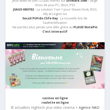
Jeux vidéo et clés CD pas chères sur
Difmark.com
– large
choix de jeux PC, Xbox, PS5
JSAUX HB0702
– La solution 7-en-1 pour Steam Deck, ROG
Ally et Legion Go
SecuX PUFido Clife Key
: La nouvelle ère de
l’authentification
Ne perdez plus jamais une idée grâce au
PLAUD NotePin
C’est interactif
casinos en ligne
roulette en ligne
© actualites Hightech jeux video cinema +
Agence NikO