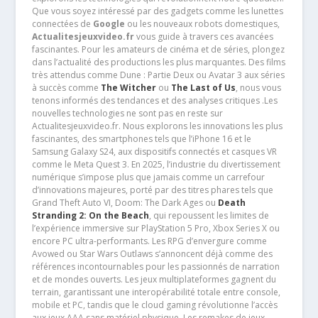
Que vous soyez intéressé par des gadgets comme les lunettes
connectées de
Google
ou les nouveaux robots domestiques,
Actualitesjeuxvideo.fr
vous guide à travers ces avancées
fascinantes. Pour les amateurs de cinéma et de séries, plongez
dans l’actualité des productions les plus marquantes. Des films
très attendus comme Dune : Partie Deux ou Avatar 3 aux séries
à succès comme
The Witcher
ou
The Last of Us
, nous vous
tenons informés des tendances et des analyses critiques .Les
nouvelles technologies ne sont pas en reste sur
Actualitesjeuxvideo.fr. Nous explorons les innovations les plus
fascinantes, des smartphones tels que l’iPhone 16 et le
Samsung Galaxy S24, aux dispositifs connectés et casques VR
comme le Meta Quest 3. En 2025, l’industrie du divertissement
numérique s’impose plus que jamais comme un carrefour
d’innovations majeures, porté par des titres phares tels que
Grand Theft Auto VI, Doom: The Dark Ages ou
Death
Stranding 2: On the Beach
, qui repoussent les limites de
l’expérience immersive sur PlayStation 5 Pro, Xbox Series X ou
encore PC ultra-performants. Les RPG d’envergure comme
Avowed ou Star Wars Outlaws s’annoncent déjà comme des
références incontournables pour les passionnés de narration
et de mondes ouverts. Les jeux multiplateformes gagnent du
terrain, garantissant une interopérabilité totale entre console,
mobile et PC, tandis que le cloud gaming révolutionne l’accès
aux jeux AAA sans matériel physique. Les remakes de jeux