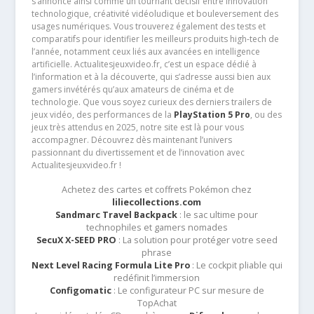
s’annonce ainsi comme un tournant décisif entre innovation
technologique, créativité vidéoludique et bouleversement des
usages numériques. Vous trouverez également des tests et
comparatifs pour identifier les meilleurs produits high-tech de
l’année, notamment ceux liés aux avancées en intelligence
artificielle. Actualitesjeuxvideo.fr, c’est un espace dédié à
l’information et à la découverte, qui s’adresse aussi bien aux
gamers invétérés qu’aux amateurs de cinéma et de
technologie. Que vous soyez curieux des derniers trailers de
jeux vidéo, des performances de la
PlayStation 5 Pro
, ou des
jeux très attendus en 2025, notre site est là pour vous
accompagner. Découvrez dès maintenant l’univers
passionnant du divertissement et de l’innovation avec
Actualitesjeuxvideo.fr !
Achetez des cartes et coffrets Pokémon chez
liliecollections.com
Sandmarc Travel Backpack
: le sac ultime pour
technophiles et gamers nomades
SecuX X-SEED PRO
: La solution pour protéger votre seed
phrase
Next Level Racing Formula Lite Pro
: Le cockpit pliable qui
redéfinit l’immersion
Configomatic
: Le configurateur PC sur mesure de
TopAchat