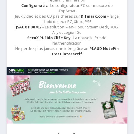
redéfinit l’immersion
Configomatic
: Le configurateur PC sur mesure de
TopAchat
Jeux vidéo et clés CD pas chères sur
Difmark.com
– large
choix de jeux PC, Xbox, PS5
JSAUX HB0702
– La solution 7-en-1 pour Steam Deck, ROG
Ally et Legion Go
SecuX PUFido Clife Key
: La nouvelle ère de
l’authentification
Ne perdez plus jamais une idée grâce au
PLAUD NotePin
C’est interactif