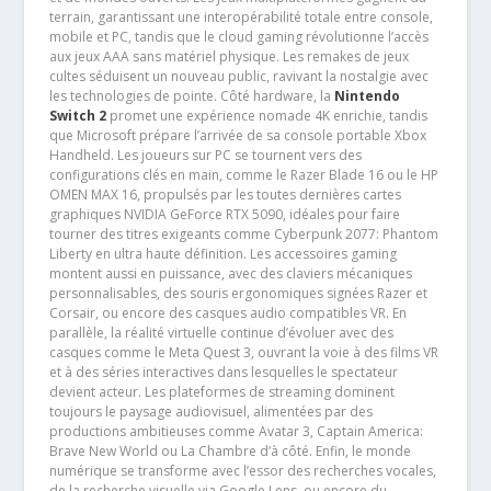
terrain, garantissant une interopérabilité totale entre console,
mobile et PC, tandis que le cloud gaming révolutionne l’accès
aux jeux AAA sans matériel physique. Les remakes de jeux
cultes séduisent un nouveau public, ravivant la nostalgie avec
les technologies de pointe. Côté hardware, la
Nintendo
Switch 2
promet une expérience nomade 4K enrichie, tandis
que Microsoft prépare l’arrivée de sa console portable Xbox
Handheld. Les joueurs sur PC se tournent vers des
configurations clés en main, comme le Razer Blade 16 ou le HP
OMEN MAX 16, propulsés par les toutes dernières cartes
graphiques NVIDIA GeForce RTX 5090, idéales pour faire
tourner des titres exigeants comme Cyberpunk 2077: Phantom
Liberty en ultra haute définition. Les accessoires gaming
montent aussi en puissance, avec des claviers mécaniques
personnalisables, des souris ergonomiques signées Razer et
Corsair, ou encore des casques audio compatibles VR. En
parallèle, la réalité virtuelle continue d’évoluer avec des
casques comme le Meta Quest 3, ouvrant la voie à des films VR
et à des séries interactives dans lesquelles le spectateur
devient acteur. Les plateformes de streaming dominent
toujours le paysage audiovisuel, alimentées par des
productions ambitieuses comme Avatar 3, Captain America:
Brave New World ou La Chambre d’à côté. Enfin, le monde
numérique se transforme avec l’essor des recherches vocales,
de la recherche visuelle via Google Lens, ou encore du