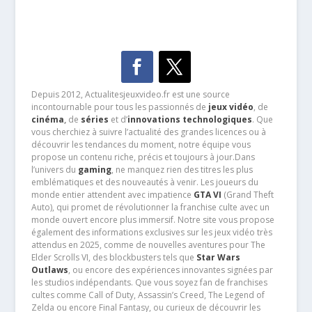
Depuis 2012, Actualitesjeuxvideo.fr est une source
incontournable pour tous les passionnés de
jeux vidéo
, de
cinéma
,
de
séries
et d’
innovations technologiques
. Que
vous cherchiez à suivre l’actualité des grandes licences ou à
découvrir les tendances du moment, notre équipe vous
propose un contenu riche, précis et toujours à jour.Dans
l’univers du
gaming
, ne manquez rien des titres les plus
emblématiques et des nouveautés à venir. Les joueurs du
monde entier attendent avec impatience
GTA VI
(Grand Theft
Auto), qui promet de révolutionner la franchise culte avec un
monde ouvert encore plus immersif. Notre site vous propose
également des informations exclusives sur les jeux vidéo très
attendus en 2025, comme de nouvelles aventures pour The
Elder Scrolls VI, des blockbusters tels que
Star Wars
Outlaws
, ou encore des expériences innovantes signées par
les studios indépendants. Que vous soyez fan de franchises
cultes comme Call of Duty, Assassin’s Creed, The Legend of
Zelda ou encore Final Fantasy, ou curieux de découvrir les