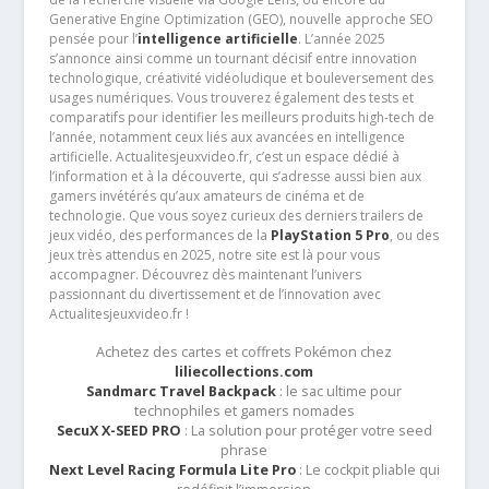
Generative Engine Optimization (GEO), nouvelle approche SEO
pensée pour l’
intelligence artificielle
. L’année 2025
s’annonce ainsi comme un tournant décisif entre innovation
technologique, créativité vidéoludique et bouleversement des
usages numériques. Vous trouverez également des tests et
comparatifs pour identifier les meilleurs produits high-tech de
l’année, notamment ceux liés aux avancées en intelligence
artificielle. Actualitesjeuxvideo.fr, c’est un espace dédié à
l’information et à la découverte, qui s’adresse aussi bien aux
gamers invétérés qu’aux amateurs de cinéma et de
technologie. Que vous soyez curieux des derniers trailers de
jeux vidéo, des performances de la
PlayStation 5 Pro
, ou des
jeux très attendus en 2025, notre site est là pour vous
accompagner. Découvrez dès maintenant l’univers
passionnant du divertissement et de l’innovation avec
Actualitesjeuxvideo.fr !
Achetez des cartes et coffrets Pokémon chez
liliecollections.com
Sandmarc Travel Backpack
: le sac ultime pour
technophiles et gamers nomades
SecuX X-SEED PRO
: La solution pour protéger votre seed
phrase
Next Level Racing Formula Lite Pro
: Le cockpit pliable qui