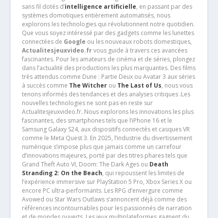
sans fil dotés d’
intelligence artificielle
, en passant par des
systèmes domotiques entièrement automatisés, nous
explorons les technologies qui révolutionnent notre quotidien.
Que vous soyez intéressé par des gadgets comme les lunettes
connectées de
Google
ou les nouveaux robots domestiques,
Actualitesjeuxvideo.fr
vous guide à travers ces avancées
fascinantes. Pour les amateurs de cinéma et de séries, plongez
dans l’actualité des productions les plus marquantes. Des films
très attendus comme Dune : Partie Deux ou Avatar 3 aux séries
à succès comme
The Witcher
ou
The Last of Us
, nous vous
tenons informés des tendances et des analyses critiques .Les
nouvelles technologies ne sont pas en reste sur
Actualitesjeuxvideo.fr. Nous explorons les innovations les plus
fascinantes, des smartphones tels que l’iPhone 16 et le
Samsung Galaxy S24, aux dispositifs connectés et casques VR
comme le Meta Quest 3. En 2025, l’industrie du divertissement
numérique s’impose plus que jamais comme un carrefour
d’innovations majeures, porté par des titres phares tels que
Grand Theft Auto VI, Doom: The Dark Ages ou
Death
Stranding 2: On the Beach
, qui repoussent les limites de
l’expérience immersive sur PlayStation 5 Pro, Xbox Series X ou
encore PC ultra-performants. Les RPG d’envergure comme
Avowed ou Star Wars Outlaws s’annoncent déjà comme des
références incontournables pour les passionnés de narration
et de mondes ouverts. Les jeux multiplateformes gagnent du