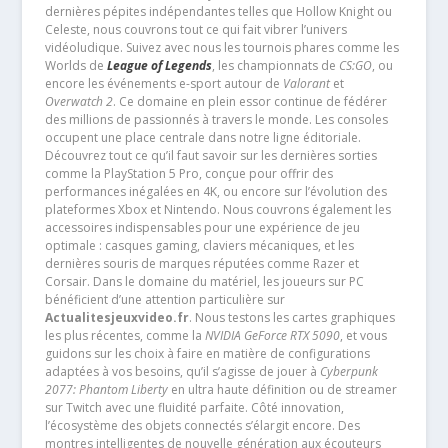
dernières pépites indépendantes telles que Hollow Knight ou
Celeste, nous couvrons tout ce qui fait vibrer l’univers
vidéoludique. Suivez avec nous les tournois phares comme les
Worlds de
League of Legends
, les championnats de
CS:GO
, ou
encore les événements e-sport autour de
Valorant
et
Overwatch 2
. Ce domaine en plein essor continue de fédérer
des millions de passionnés à travers le monde. Les consoles
occupent une place centrale dans notre ligne éditoriale.
Découvrez tout ce qu’il faut savoir sur les dernières sorties
comme la PlayStation 5 Pro, conçue pour offrir des
performances inégalées en 4K, ou encore sur l’évolution des
plateformes Xbox et Nintendo. Nous couvrons également les
accessoires indispensables pour une expérience de jeu
optimale : casques gaming, claviers mécaniques, et les
dernières souris de marques réputées comme Razer et
Corsair. Dans le domaine du matériel, les joueurs sur PC
bénéficient d’une attention particulière sur
Actualitesjeuxvideo.fr
. Nous testons les cartes graphiques
les plus récentes, comme la
NVIDIA GeForce RTX 5090
, et vous
guidons sur les choix à faire en matière de configurations
adaptées à vos besoins, qu’il s’agisse de jouer à
Cyberpunk
2077: Phantom Liberty
en ultra haute définition ou de streamer
sur Twitch avec une fluidité parfaite. Côté innovation,
l’écosystème des objets connectés s’élargit encore. Des
montres intelligentes de nouvelle génération aux écouteurs