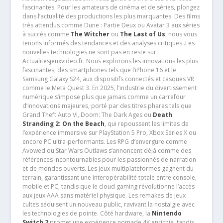
fascinantes. Pour les amateurs de cinéma et de séries, plongez
dans l’actualité des productions les plus marquantes. Des films
très attendus comme Dune : Partie Deux ou Avatar 3 aux séries
à succès comme
The Witcher
ou
The Last of Us
, nous vous
tenons informés des tendances et des analyses critiques .Les
nouvelles technologies ne sont pas en reste sur
Actualitesjeuxvideo.fr. Nous explorons les innovations les plus
fascinantes, des smartphones tels que l’iPhone 16 et le
Samsung Galaxy S24, aux dispositifs connectés et casques VR
comme le Meta Quest 3. En 2025, l’industrie du divertissement
numérique s’impose plus que jamais comme un carrefour
d’innovations majeures, porté par des titres phares tels que
Grand Theft Auto VI, Doom: The Dark Ages ou
Death
Stranding 2: On the Beach
, qui repoussent les limites de
l’expérience immersive sur PlayStation 5 Pro, Xbox Series X ou
encore PC ultra-performants. Les RPG d’envergure comme
Avowed ou Star Wars Outlaws s’annoncent déjà comme des
références incontournables pour les passionnés de narration
et de mondes ouverts. Les jeux multiplateformes gagnent du
terrain, garantissant une interopérabilité totale entre console,
mobile et PC, tandis que le cloud gaming révolutionne l’accès
aux jeux AAA sans matériel physique. Les remakes de jeux
cultes séduisent un nouveau public, ravivant la nostalgie avec
les technologies de pointe. Côté hardware, la
Nintendo
Switch 2
promet une expérience nomade 4K enrichie, tandis