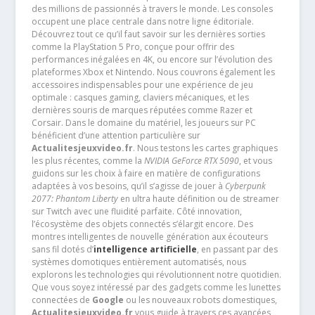
des millions de passionnés à travers le monde. Les consoles
occupent une place centrale dans notre ligne éditoriale.
Découvrez tout ce qu’il faut savoir sur les dernières sorties
comme la PlayStation 5 Pro, conçue pour offrir des
performances inégalées en 4K, ou encore sur l’évolution des
plateformes Xbox et Nintendo. Nous couvrons également les
accessoires indispensables pour une expérience de jeu
optimale : casques gaming, claviers mécaniques, et les
dernières souris de marques réputées comme Razer et
Corsair. Dans le domaine du matériel, les joueurs sur PC
bénéficient d’une attention particulière sur
Actualitesjeuxvideo.fr
. Nous testons les cartes graphiques
les plus récentes, comme la
NVIDIA GeForce RTX 5090
, et vous
guidons sur les choix à faire en matière de configurations
adaptées à vos besoins, qu’il s’agisse de jouer à
Cyberpunk
2077: Phantom Liberty
en ultra haute définition ou de streamer
sur Twitch avec une fluidité parfaite. Côté innovation,
l’écosystème des objets connectés s’élargit encore. Des
montres intelligentes de nouvelle génération aux écouteurs
sans fil dotés d’
intelligence artificielle
, en passant par des
systèmes domotiques entièrement automatisés, nous
explorons les technologies qui révolutionnent notre quotidien.
Que vous soyez intéressé par des gadgets comme les lunettes
connectées de
Google
ou les nouveaux robots domestiques,
Actualitesjeuxvideo.fr
vous guide à travers ces avancées