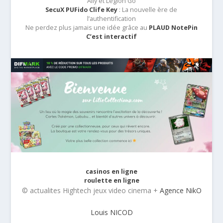
Ally et Legion Go
SecuX PUFido Clife Key
: La nouvelle ère de
l’authentification
Ne perdez plus jamais une idée grâce au
PLAUD NotePin
C’est interactif
casinos en ligne
roulette en ligne
© actualites Hightech jeux video cinema +
Agence NikO
Louis NICOD