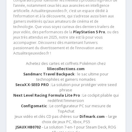
comparatifs pour identifier les meilleurs produits high-tech de
l’année, notamment ceux liés aux avancées en intelligence
artificielle. Actualitesjeuxvideo.fr, c’est un espace dédié à
l’information et à la découverte, qui s’adresse aussi bien aux
gamers invétérés qu’aux amateurs de cinéma et de
technologie. Que vous soyez curieux des derniers trailers de
jeux vidéo, des performances de la
PlayStation 5 Pro
, ou des
jeux très attendus en 2025, notre site est là pour vous
accompagner. Découvrez dès maintenant l’univers
passionnant du divertissement et de l’innovation avec
Actualitesjeuxvideo.fr !
Achetez des cartes et coffrets Pokémon chez
liliecollections.com
Sandmarc Travel Backpack
: le sac ultime pour
technophiles et gamers nomades
SecuX X-SEED PRO
: La solution pour protéger votre seed
phrase
Next Level Racing Formula Lite Pro
: Le cockpit pliable qui
redéfinit l’immersion
Configomatic
: Le configurateur PC sur mesure de
TopAchat
Jeux vidéo et clés CD pas chères sur
Difmark.com
– large
choix de jeux PC, Xbox, PS5
JSAUX HB0702
– La solution 7-en-1 pour Steam Deck, ROG