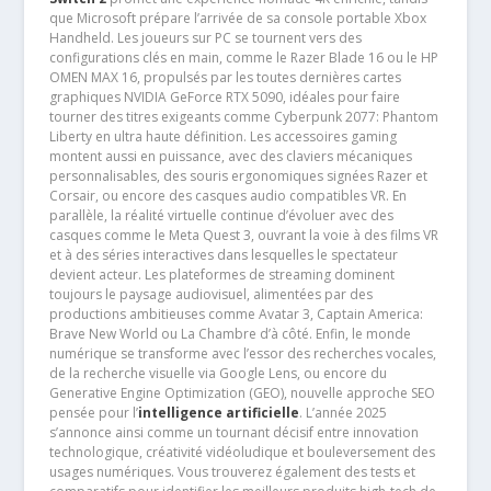
que Microsoft prépare l’arrivée de sa console portable Xbox
Handheld. Les joueurs sur PC se tournent vers des
configurations clés en main, comme le Razer Blade 16 ou le HP
OMEN MAX 16, propulsés par les toutes dernières cartes
graphiques NVIDIA GeForce RTX 5090, idéales pour faire
tourner des titres exigeants comme Cyberpunk 2077: Phantom
Liberty en ultra haute définition. Les accessoires gaming
montent aussi en puissance, avec des claviers mécaniques
personnalisables, des souris ergonomiques signées Razer et
Corsair, ou encore des casques audio compatibles VR. En
parallèle, la réalité virtuelle continue d’évoluer avec des
casques comme le Meta Quest 3, ouvrant la voie à des films VR
et à des séries interactives dans lesquelles le spectateur
devient acteur. Les plateformes de streaming dominent
toujours le paysage audiovisuel, alimentées par des
productions ambitieuses comme Avatar 3, Captain America:
Brave New World ou La Chambre d’à côté. Enfin, le monde
numérique se transforme avec l’essor des recherches vocales,
de la recherche visuelle via Google Lens, ou encore du
Generative Engine Optimization (GEO), nouvelle approche SEO
pensée pour l’
intelligence artificielle
. L’année 2025
s’annonce ainsi comme un tournant décisif entre innovation
technologique, créativité vidéoludique et bouleversement des
usages numériques. Vous trouverez également des tests et