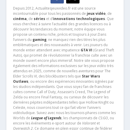
Depuis 2012, Actualitesjeuxvideo.fr est une source
incontournable pour tous les passionnés de
jeux vidéo
, de
cinéma
,
de
séries
et d’
innovations technologiques
. Que
vous cherchiez à suivre l’actualité des grandes licences ou à
découvrir les tendances du moment, notre équipe vous
propose un contenu riche, précis et toujours à jour.Dans
l’univers du
gaming
, ne manquez rien des titres les plus
emblématiques et des nouveautés à venir. Les joueurs du
monde entier attendent avec impatience
GTA VI
(Grand Theft
Auto), qui promet de révolutionner la franchise culte avec un
monde ouvert encore plus immersif. Notre site vous propose
également des informations exclusives sur les jeux vidéo très
attendus en 2025, comme de nouvelles aventures pour The
Elder Scrolls VI, des blockbusters tels que
Star Wars
Outlaws
, ou encore des expériences innovantes signées par
les studios indépendants. Que vous soyez fan de franchises
cultes comme Call of Duty, Assassin’s Creed, The Legend of
Zelda ou encore Final Fantasy, ou curieux de découvrir les
dernières pépites indépendantes telles que Hollow Knight ou
Celeste, nous couvrons tout ce qui fait vibrer l’univers
vidéoludique. Suivez avec nous les tournois phares comme les
Worlds de
League of Legends
, les championnats de
CS:GO
, ou
encore les événements e-sport autour de
Valorant
et
Overwatch 2
. Ce domaine en plein essor continue de fédérer