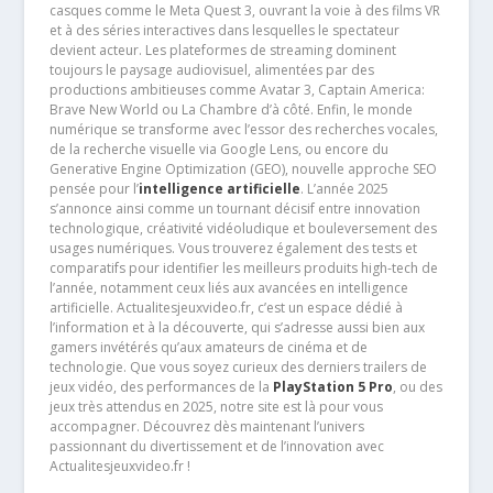
casques comme le Meta Quest 3, ouvrant la voie à des films VR
et à des séries interactives dans lesquelles le spectateur
devient acteur. Les plateformes de streaming dominent
toujours le paysage audiovisuel, alimentées par des
productions ambitieuses comme Avatar 3, Captain America:
Brave New World ou La Chambre d’à côté. Enfin, le monde
numérique se transforme avec l’essor des recherches vocales,
de la recherche visuelle via Google Lens, ou encore du
Generative Engine Optimization (GEO), nouvelle approche SEO
pensée pour l’
intelligence artificielle
. L’année 2025
s’annonce ainsi comme un tournant décisif entre innovation
technologique, créativité vidéoludique et bouleversement des
usages numériques. Vous trouverez également des tests et
comparatifs pour identifier les meilleurs produits high-tech de
l’année, notamment ceux liés aux avancées en intelligence
artificielle. Actualitesjeuxvideo.fr, c’est un espace dédié à
l’information et à la découverte, qui s’adresse aussi bien aux
gamers invétérés qu’aux amateurs de cinéma et de
technologie. Que vous soyez curieux des derniers trailers de
jeux vidéo, des performances de la
PlayStation 5 Pro
, ou des
jeux très attendus en 2025, notre site est là pour vous
accompagner. Découvrez dès maintenant l’univers
passionnant du divertissement et de l’innovation avec
Actualitesjeuxvideo.fr !