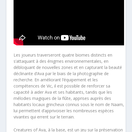
Les joueurs traverseront quatre biomes distincts en
s’attaquant à des énigmes environnementales, en
débloquant de nouvelles zones et en capturant la beauté
déclinante d’Ava par le biais de la photographie de
recherche. En améliorant l’équipement et les
compétences de Vic, il est possible de renforcer sa
capacité à aider Ava et ses habitants, tandis que les
mélodies magiques de la flûte, apprises auprès des
habitants locaux grincheux connus sous le nom de Naam,
lui permettent d’apprivoiser les nombreuses espèces
vivantes qui errent sur le terrain.
Creatures of Ava, à la base, est un jeu sur la préservation