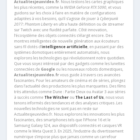
Actualitesjeuxvideo.fr
. Nous testons les cartes graphiques
les plus récentes, comme la
NVIDIA GeForce RTX 5090
, et vous
guidons sur les choix à faire en matière de configurations
adaptées à vos besoins, qu’il s’agisse de jouer à
Cyberpunk
2077: Phantom Liberty
en ultra haute définition ou de streamer
sur Twitch avec une fluidité parfaite. Côté innovation,
l’écosystème des objets connectés s’élargit encore. Des
montres intelligentes de nouvelle génération aux écouteurs
sans fil dotés d’
intelligence artificielle
, en passant par des
systèmes domotiques entièrement automatisés, nous
explorons les technologies qui révolutionnent notre quotidien.
Que vous soyez intéressé par des gadgets comme les lunettes
connectées de
Google
ou les nouveaux robots domestiques,
Actualitesjeuxvideo.fr
vous guide à travers ces avancées
fascinantes. Pour les amateurs de cinéma et de séries, plongez
dans l’actualité des productions les plus marquantes. Des films
très attendus comme Dune : Partie Deux ou Avatar 3 aux séries
à succès comme
The Witcher
ou
The Last of Us
, nous vous
tenons informés des tendances et des analyses critiques .Les
nouvelles technologies ne sont pas en reste sur
Actualitesjeuxvideo.fr. Nous explorons les innovations les plus
fascinantes, des smartphones tels que l’iPhone 16 et le
Samsung Galaxy S24, aux dispositifs connectés et casques VR
comme le Meta Quest 3. En 2025, l’industrie du divertissement
numérique s’impose plus que jamais comme un carrefour