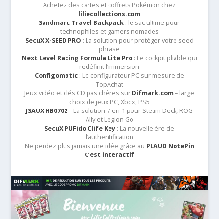
Achetez des cartes et coffrets Pokémon chez
liliecollections.com
Sandmarc Travel Backpack
: le sac ultime pour
technophiles et gamers nomades
SecuX X-SEED PRO
: La solution pour protéger votre seed
phrase
Next Level Racing Formula Lite Pro
: Le cockpit pliable qui
redéfinit l’immersion
Configomatic
: Le configurateur PC sur mesure de
TopAchat
Jeux vidéo et clés CD pas chères sur
Difmark.com
– large
choix de jeux PC, Xbox, PS5
JSAUX HB0702
– La solution 7-en-1 pour Steam Deck, ROG
Ally et Legion Go
SecuX PUFido Clife Key
: La nouvelle ère de
l’authentification
Ne perdez plus jamais une idée grâce au
PLAUD NotePin
C’est interactif