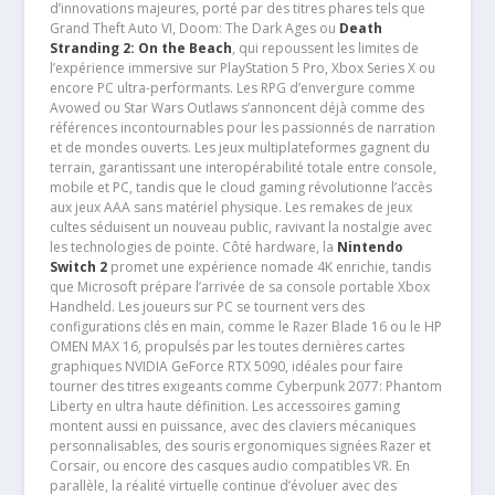
d’innovations majeures, porté par des titres phares tels que
Grand Theft Auto VI, Doom: The Dark Ages ou
Death
Stranding 2: On the Beach
, qui repoussent les limites de
l’expérience immersive sur PlayStation 5 Pro, Xbox Series X ou
encore PC ultra-performants. Les RPG d’envergure comme
Avowed ou Star Wars Outlaws s’annoncent déjà comme des
références incontournables pour les passionnés de narration
et de mondes ouverts. Les jeux multiplateformes gagnent du
terrain, garantissant une interopérabilité totale entre console,
mobile et PC, tandis que le cloud gaming révolutionne l’accès
aux jeux AAA sans matériel physique. Les remakes de jeux
cultes séduisent un nouveau public, ravivant la nostalgie avec
les technologies de pointe. Côté hardware, la
Nintendo
Switch 2
promet une expérience nomade 4K enrichie, tandis
que Microsoft prépare l’arrivée de sa console portable Xbox
Handheld. Les joueurs sur PC se tournent vers des
configurations clés en main, comme le Razer Blade 16 ou le HP
OMEN MAX 16, propulsés par les toutes dernières cartes
graphiques NVIDIA GeForce RTX 5090, idéales pour faire
tourner des titres exigeants comme Cyberpunk 2077: Phantom
Liberty en ultra haute définition. Les accessoires gaming
montent aussi en puissance, avec des claviers mécaniques
personnalisables, des souris ergonomiques signées Razer et
Corsair, ou encore des casques audio compatibles VR. En
parallèle, la réalité virtuelle continue d’évoluer avec des