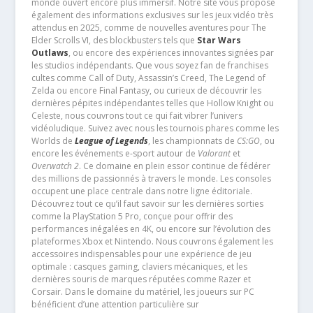
monde ouvert encore plus immersif. Notre site vous propose
également des informations exclusives sur les jeux vidéo très
attendus en 2025, comme de nouvelles aventures pour The
Elder Scrolls VI, des blockbusters tels que
Star Wars
Outlaws
, ou encore des expériences innovantes signées par
les studios indépendants. Que vous soyez fan de franchises
cultes comme Call of Duty, Assassin’s Creed, The Legend of
Zelda ou encore Final Fantasy, ou curieux de découvrir les
dernières pépites indépendantes telles que Hollow Knight ou
Celeste, nous couvrons tout ce qui fait vibrer l’univers
vidéoludique. Suivez avec nous les tournois phares comme les
Worlds de
League of Legends
, les championnats de
CS:GO
, ou
encore les événements e-sport autour de
Valorant
et
Overwatch 2
. Ce domaine en plein essor continue de fédérer
des millions de passionnés à travers le monde. Les consoles
occupent une place centrale dans notre ligne éditoriale.
Découvrez tout ce qu’il faut savoir sur les dernières sorties
comme la PlayStation 5 Pro, conçue pour offrir des
performances inégalées en 4K, ou encore sur l’évolution des
plateformes Xbox et Nintendo. Nous couvrons également les
accessoires indispensables pour une expérience de jeu
optimale : casques gaming, claviers mécaniques, et les
dernières souris de marques réputées comme Razer et
Corsair. Dans le domaine du matériel, les joueurs sur PC
bénéficient d’une attention particulière sur