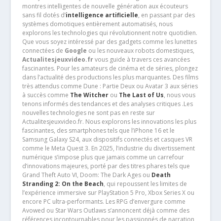
montres intelligentes de nouvelle génération aux écouteurs
sans fil dotés d’
intelligence artificielle
, en passant par des
systèmes domotiques entièrement automatisés, nous
explorons les technologies qui révolutionnent notre quotidien.
Que vous soyez intéressé par des gadgets comme les lunettes
connectées de
Google
ou les nouveaux robots domestiques,
Actualitesjeuxvideo.fr
vous guide à travers ces avancées
fascinantes. Pour les amateurs de cinéma et de séries, plongez
dans l’actualité des productions les plus marquantes. Des films
très attendus comme Dune : Partie Deux ou Avatar 3 aux séries
à succès comme
The Witcher
ou
The Last of Us
, nous vous
tenons informés des tendances et des analyses critiques .Les
nouvelles technologies ne sont pas en reste sur
Actualitesjeuxvideo.fr. Nous explorons les innovations les plus
fascinantes, des smartphones tels que l’iPhone 16 et le
Samsung Galaxy S24, aux dispositifs connectés et casques VR
comme le Meta Quest 3. En 2025, l’industrie du divertissement
numérique s’impose plus que jamais comme un carrefour
d’innovations majeures, porté par des titres phares tels que
Grand Theft Auto VI, Doom: The Dark Ages ou
Death
Stranding 2: On the Beach
, qui repoussent les limites de
l’expérience immersive sur PlayStation 5 Pro, Xbox Series X ou
encore PC ultra-performants. Les RPG d’envergure comme
Avowed ou Star Wars Outlaws s’annoncent déjà comme des
références incontournables pour les passionnés de narration