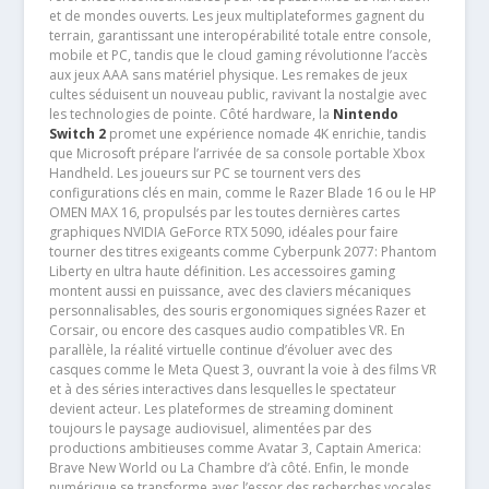
et de mondes ouverts. Les jeux multiplateformes gagnent du
terrain, garantissant une interopérabilité totale entre console,
mobile et PC, tandis que le cloud gaming révolutionne l’accès
aux jeux AAA sans matériel physique. Les remakes de jeux
cultes séduisent un nouveau public, ravivant la nostalgie avec
les technologies de pointe. Côté hardware, la
Nintendo
Switch 2
promet une expérience nomade 4K enrichie, tandis
que Microsoft prépare l’arrivée de sa console portable Xbox
Handheld. Les joueurs sur PC se tournent vers des
configurations clés en main, comme le Razer Blade 16 ou le HP
OMEN MAX 16, propulsés par les toutes dernières cartes
graphiques NVIDIA GeForce RTX 5090, idéales pour faire
tourner des titres exigeants comme Cyberpunk 2077: Phantom
Liberty en ultra haute définition. Les accessoires gaming
montent aussi en puissance, avec des claviers mécaniques
personnalisables, des souris ergonomiques signées Razer et
Corsair, ou encore des casques audio compatibles VR. En
parallèle, la réalité virtuelle continue d’évoluer avec des
casques comme le Meta Quest 3, ouvrant la voie à des films VR
et à des séries interactives dans lesquelles le spectateur
devient acteur. Les plateformes de streaming dominent
toujours le paysage audiovisuel, alimentées par des
productions ambitieuses comme Avatar 3, Captain America:
Brave New World ou La Chambre d’à côté. Enfin, le monde
numérique se transforme avec l’essor des recherches vocales,