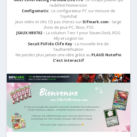
redéfinit l’immersion
Configomatic
: Le configurateur PC sur mesure de
TopAchat
Jeux vidéo et clés CD pas chères sur
Difmark.com
– large
choix de jeux PC, Xbox, PS5
JSAUX HB0702
– La solution 7-en-1 pour Steam Deck, ROG
Ally et Legion Go
SecuX PUFido Clife Key
: La nouvelle ère de
l’authentification
Ne perdez plus jamais une idée grâce au
PLAUD NotePin
C’est interactif