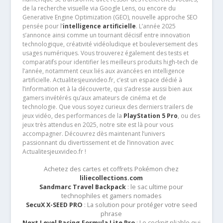
de la recherche visuelle via Google Lens, ou encore du
Generative Engine Optimization (GEO), nouvelle approche SEO
pensée pour l’
intelligence artificielle
. L’année 2025
s’annonce ainsi comme un tournant décisif entre innovation
technologique, créativité vidéoludique et bouleversement des
usages numériques. Vous trouverez également des tests et
comparatifs pour identifier les meilleurs produits high-tech de
l’année, notamment ceux liés aux avancées en intelligence
artificielle. Actualitesjeuxvideo.fr, c’est un espace dédié à
l’information et à la découverte, qui s’adresse aussi bien aux
gamers invétérés qu’aux amateurs de cinéma et de
technologie. Que vous soyez curieux des derniers trailers de
jeux vidéo, des performances de la
PlayStation 5 Pro
, ou des
jeux très attendus en 2025, notre site est là pour vous
accompagner. Découvrez dès maintenant l’univers
passionnant du divertissement et de l’innovation avec
Actualitesjeuxvideo.fr !
Achetez des cartes et coffrets Pokémon chez
liliecollections.com
Sandmarc Travel Backpack
: le sac ultime pour
technophiles et gamers nomades
SecuX X-SEED PRO
: La solution pour protéger votre seed
phrase
Next Level Racing Formula Lite Pro
: Le cockpit pliable qui