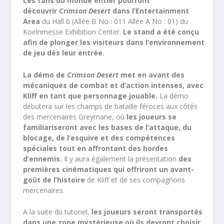
Les fans du monde entier pourront
découvrir
Crimson Desert
dans l’Entertainment
Area
du Hall 6 (Allée B No : 011 Allée A No : 01) du
Koelnmesse Exhibition Center.
Le stand a été conçu
afin de plonger les visiteurs dans l’environnement
de jeu dès leur entrée.
La démo de
Crimson Desert
met en avant des
mécaniques de combat et d’action intenses, avec
Kliff en tant que personnage jouable.
La démo
débutera sur les champs de bataille féroces aux côtés
des mercenaires Greymane, où
les joueurs se
familiariseront avec les bases de l’attaque, du
blocage, de l’esquive et des compétences
spéciales tout en affrontant des hordes
d’ennemis.
Il y aura également la présentation
des
premières cinématiques qui offriront un avant-
goût de l’histoire
de Kliff et de ses compagnons
mercenaires.
A la suite du tutoriel,
les joueurs seront transportés
dans une zone mystérieuse où ils devront choisir