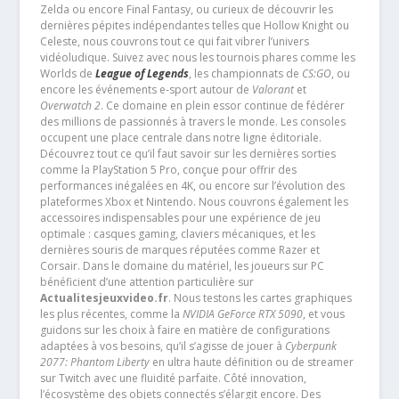
Zelda ou encore Final Fantasy, ou curieux de découvrir les
dernières pépites indépendantes telles que Hollow Knight ou
Celeste, nous couvrons tout ce qui fait vibrer l’univers
vidéoludique. Suivez avec nous les tournois phares comme les
Worlds de
League of Legends
, les championnats de
CS:GO
, ou
encore les événements e-sport autour de
Valorant
et
Overwatch 2
. Ce domaine en plein essor continue de fédérer
des millions de passionnés à travers le monde. Les consoles
occupent une place centrale dans notre ligne éditoriale.
Découvrez tout ce qu’il faut savoir sur les dernières sorties
comme la PlayStation 5 Pro, conçue pour offrir des
performances inégalées en 4K, ou encore sur l’évolution des
plateformes Xbox et Nintendo. Nous couvrons également les
accessoires indispensables pour une expérience de jeu
optimale : casques gaming, claviers mécaniques, et les
dernières souris de marques réputées comme Razer et
Corsair. Dans le domaine du matériel, les joueurs sur PC
bénéficient d’une attention particulière sur
Actualitesjeuxvideo.fr
. Nous testons les cartes graphiques
les plus récentes, comme la
NVIDIA GeForce RTX 5090
, et vous
guidons sur les choix à faire en matière de configurations
adaptées à vos besoins, qu’il s’agisse de jouer à
Cyberpunk
2077: Phantom Liberty
en ultra haute définition ou de streamer
sur Twitch avec une fluidité parfaite. Côté innovation,
l’écosystème des objets connectés s’élargit encore. Des