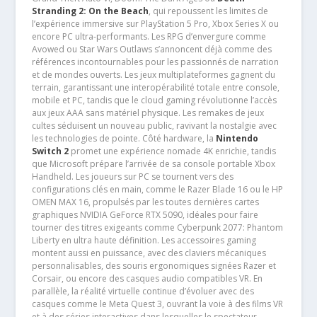
Stranding 2: On the Beach
, qui repoussent les limites de
l’expérience immersive sur PlayStation 5 Pro, Xbox Series X ou
encore PC ultra-performants. Les RPG d’envergure comme
Avowed ou Star Wars Outlaws s’annoncent déjà comme des
références incontournables pour les passionnés de narration
et de mondes ouverts. Les jeux multiplateformes gagnent du
terrain, garantissant une interopérabilité totale entre console,
mobile et PC, tandis que le cloud gaming révolutionne l’accès
aux jeux AAA sans matériel physique. Les remakes de jeux
cultes séduisent un nouveau public, ravivant la nostalgie avec
les technologies de pointe. Côté hardware, la
Nintendo
Switch 2
promet une expérience nomade 4K enrichie, tandis
que Microsoft prépare l’arrivée de sa console portable Xbox
Handheld. Les joueurs sur PC se tournent vers des
configurations clés en main, comme le Razer Blade 16 ou le HP
OMEN MAX 16, propulsés par les toutes dernières cartes
graphiques NVIDIA GeForce RTX 5090, idéales pour faire
tourner des titres exigeants comme Cyberpunk 2077: Phantom
Liberty en ultra haute définition. Les accessoires gaming
montent aussi en puissance, avec des claviers mécaniques
personnalisables, des souris ergonomiques signées Razer et
Corsair, ou encore des casques audio compatibles VR. En
parallèle, la réalité virtuelle continue d’évoluer avec des
casques comme le Meta Quest 3, ouvrant la voie à des films VR
et à des séries interactives dans lesquelles le spectateur