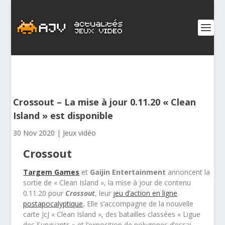
Crossout – La mise à jour 0.11.20 « Clean
Island » est disponible
30 Nov 2020
|
Jeux vidéo
Crossout
Targem Games
et
Gaijin Entertainment
annoncent la
sortie de « Clean Island », la mise à jour de contenu
0.11.20 pour
Crossout
, leur
jeu d’action en ligne
postapocalyptique
.
Elle s’accompagne de la nouvelle
carte JcJ « Clean Island », des batailles classées « Ligue
des Survivants » et l’exposition de polygones d’essai