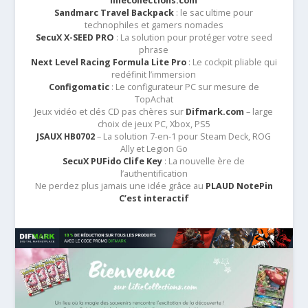
liliecollections.com
Sandmarc Travel Backpack
: le sac ultime pour
technophiles et gamers nomades
SecuX X-SEED PRO
: La solution pour protéger votre seed
phrase
Next Level Racing Formula Lite Pro
: Le cockpit pliable qui
redéfinit l’immersion
Configomatic
: Le configurateur PC sur mesure de
TopAchat
Jeux vidéo et clés CD pas chères sur
Difmark.com
– large
choix de jeux PC, Xbox, PS5
JSAUX HB0702
– La solution 7-en-1 pour Steam Deck, ROG
Ally et Legion Go
SecuX PUFido Clife Key
: La nouvelle ère de
l’authentification
Ne perdez plus jamais une idée grâce au
PLAUD NotePin
C’est interactif