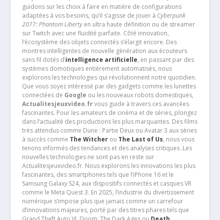
guidons sur les choix à faire en matière de configurations
adaptées à vos besoins, qu’il s’agisse de jouer à
Cyberpunk
2077: Phantom Liberty
en ultra haute définition ou de streamer
sur Twitch avec une fluidité parfaite. Côté innovation,
l’écosystème des objets connectés s’élargit encore. Des
montres intelligentes de nouvelle génération aux écouteurs
sans fil dotés d’
intelligence artificielle
, en passant par des
systèmes domotiques entièrement automatisés, nous
explorons les technologies qui révolutionnent notre quotidien.
Que vous soyez intéressé par des gadgets comme les lunettes
connectées de
Google
ou les nouveaux robots domestiques,
Actualitesjeuxvideo.fr
vous guide à travers ces avancées
fascinantes. Pour les amateurs de cinéma et de séries, plongez
dans l’actualité des productions les plus marquantes. Des films
très attendus comme Dune : Partie Deux ou Avatar 3 aux séries
à succès comme
The Witcher
ou
The Last of Us
, nous vous
tenons informés des tendances et des analyses critiques .Les
nouvelles technologies ne sont pas en reste sur
Actualitesjeuxvideo.fr. Nous explorons les innovations les plus
fascinantes, des smartphones tels que l’iPhone 16 et le
Samsung Galaxy S24, aux dispositifs connectés et casques VR
comme le Meta Quest 3. En 2025, l’industrie du divertissement
numérique s’impose plus que jamais comme un carrefour
d’innovations majeures, porté par des titres phares tels que
Grand Theft Auto VI, Doom: The Dark Ages ou
Death