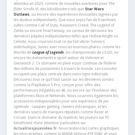
attendus en 2025, comme de nouvelles aventures pour The
Elder Scrolls VI, des blockbusters tels que
Star Wars
Outlaws
, ou encore des expériences innovantes signées par
les studios indépendants. Que vous soyez fan de franchises
cultes comme Call of Duty, Assassin’s Creed, The Legend of
Zelda ou encore Final Fantasy, ou curieux de découvrir les
dernières pépites indépendantes telles que Hollow Knight ou
Celeste, nous couvrons tout ce qui fait vibrer l’univers
vidéoludique. Suivez avec nous les tournois phares comme les
Worlds de
League of Legends
, les championnats de
CS:GO
, ou
encore les événements e-sport autour de
Valorant
et
Overwatch 2
. Ce domaine en plein essor continue de fédérer
des millions de passionnés à travers le monde. Les consoles
occupent une place centrale dans notre ligne éditoriale.
Découvrez tout ce qu’il faut savoir sur les dernières sorties
comme la PlayStation 5 Pro, conçue pour offrir des
performances inégalées en 4K, ou encore sur l’évolution des
plateformes Xbox et Nintendo. Nous couvrons également les
accessoires indispensables pour une expérience de jeu
optimale : casques gaming, claviers mécaniques, et les
dernières souris de marques réputées comme Razer et
Corsair. Dans le domaine du matériel, les joueurs sur PC
bénéficient d’une attention particulière sur
Actualitesjeuxvideo.fr
. Nous testons les cartes graphiques
les plus récentes, comme la
NVIDIA GeForce RTX 5090
, et vous