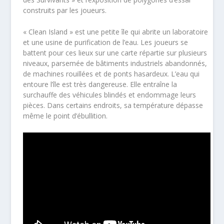
construits par les joueurs.
« Clean Island » est une petite île qui abrite un laboratoire
et une usine de purification de l’eau. Les joueurs se
battent pour ces lieux sur une carte répartie sur plusieurs
niveaux, parsemée de bâtiments industriels abandonnés,
de machines rouillées et de ponts hasardeux. L’eau qui
entoure l’île est très dangereuse. Elle entraîne la
surchauffe des véhicules blindés et endommage leurs
pièces. Dans certains endroits, sa température dépasse
même le point d’ébullition.