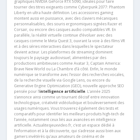
graphiques NVIDIA GeForce RTX 5090, idéales pour faire
tourner des titres exigeants comme Cyberpunk 2077: Phantom
Liberty en ultra haute définition. Les accessoires gaming
montent aussi en puissance, avec des claviers mécaniques
personnalisables, des souris ergonomiques signées Razer et
Corsair, ou encore des casques audio compatibles VR. En
parallèle, la réalité virtuelle continue d’évoluer avec des
casques comme le Meta Quest 3, ouvrant la voie à des films VR
et à des séries interactives dans lesquelles le spectateur
devient acteur. Les plateformes de streaming dominent
toujours le paysage audiovisuel, alimentées par des
productions ambitieuses comme Avatar 3, Captain America:
Brave New World ou La Chambre d’à côté. Enfin, le monde
numérique se transforme avec l’essor des recherches vocales,
de la recherche visuelle via Google Lens, ou encore du
Generative Engine Optimization (GEO), nouvelle approche SEO
pensée pour l’
intelligence artificielle
. L’année 2025
s’annonce ainsi comme un tournant décisif entre innovation
technologique, créativité vidéoludique et bouleversement des
usages numériques. Vous trouverez également des tests et
comparatifs pour identifier les meilleurs produits high-tech de
l’année, notamment ceux liés aux avancées en intelligence
artificielle. Actualitesjeuxvideo.fr, c’est un espace dédié à
l’information et à la découverte, qui s’adresse aussi bien aux
gamers invétérés qu’aux amateurs de cinéma et de