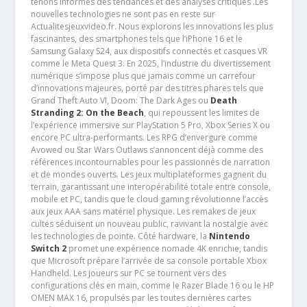
tenons informés des tendances et des analyses critiques .Les
nouvelles technologies ne sont pas en reste sur
Actualitesjeuxvideo.fr. Nous explorons les innovations les plus
fascinantes, des smartphones tels que l’iPhone 16 et le
Samsung Galaxy S24, aux dispositifs connectés et casques VR
comme le Meta Quest 3. En 2025, l’industrie du divertissement
numérique s’impose plus que jamais comme un carrefour
d’innovations majeures, porté par des titres phares tels que
Grand Theft Auto VI, Doom: The Dark Ages ou
Death
Stranding 2: On the Beach
, qui repoussent les limites de
l’expérience immersive sur PlayStation 5 Pro, Xbox Series X ou
encore PC ultra-performants. Les RPG d’envergure comme
Avowed ou Star Wars Outlaws s’annoncent déjà comme des
références incontournables pour les passionnés de narration
et de mondes ouverts. Les jeux multiplateformes gagnent du
terrain, garantissant une interopérabilité totale entre console,
mobile et PC, tandis que le cloud gaming révolutionne l’accès
aux jeux AAA sans matériel physique. Les remakes de jeux
cultes séduisent un nouveau public, ravivant la nostalgie avec
les technologies de pointe. Côté hardware, la
Nintendo
Switch 2
promet une expérience nomade 4K enrichie, tandis
que Microsoft prépare l’arrivée de sa console portable Xbox
Handheld. Les joueurs sur PC se tournent vers des
configurations clés en main, comme le Razer Blade 16 ou le HP
OMEN MAX 16, propulsés par les toutes dernières cartes