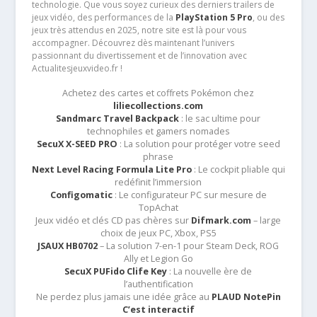
technologie. Que vous soyez curieux des derniers trailers de
jeux vidéo, des performances de la
PlayStation 5 Pro
, ou des
jeux très attendus en 2025, notre site est là pour vous
accompagner. Découvrez dès maintenant l’univers
passionnant du divertissement et de l’innovation avec
Actualitesjeuxvideo.fr !
Achetez des cartes et coffrets Pokémon chez
liliecollections.com
Sandmarc Travel Backpack
: le sac ultime pour
technophiles et gamers nomades
SecuX X-SEED PRO
: La solution pour protéger votre seed
phrase
Next Level Racing Formula Lite Pro
: Le cockpit pliable qui
redéfinit l’immersion
Configomatic
: Le configurateur PC sur mesure de
TopAchat
Jeux vidéo et clés CD pas chères sur
Difmark.com
– large
choix de jeux PC, Xbox, PS5
JSAUX HB0702
– La solution 7-en-1 pour Steam Deck, ROG
Ally et Legion Go
SecuX PUFido Clife Key
: La nouvelle ère de
l’authentification
Ne perdez plus jamais une idée grâce au
PLAUD NotePin
C’est interactif