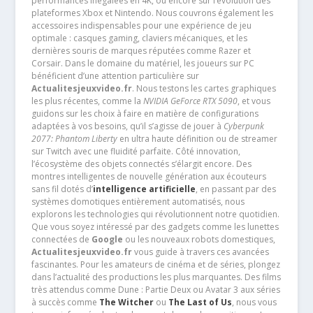
performances inégalées en 4K, ou encore sur l’évolution des
plateformes Xbox et Nintendo. Nous couvrons également les
accessoires indispensables pour une expérience de jeu
optimale : casques gaming, claviers mécaniques, et les
dernières souris de marques réputées comme Razer et
Corsair. Dans le domaine du matériel, les joueurs sur PC
bénéficient d’une attention particulière sur
Actualitesjeuxvideo.fr
. Nous testons les cartes graphiques
les plus récentes, comme la
NVIDIA GeForce RTX 5090
, et vous
guidons sur les choix à faire en matière de configurations
adaptées à vos besoins, qu’il s’agisse de jouer à
Cyberpunk
2077: Phantom Liberty
en ultra haute définition ou de streamer
sur Twitch avec une fluidité parfaite. Côté innovation,
l’écosystème des objets connectés s’élargit encore. Des
montres intelligentes de nouvelle génération aux écouteurs
sans fil dotés d’
intelligence artificielle
, en passant par des
systèmes domotiques entièrement automatisés, nous
explorons les technologies qui révolutionnent notre quotidien.
Que vous soyez intéressé par des gadgets comme les lunettes
connectées de
Google
ou les nouveaux robots domestiques,
Actualitesjeuxvideo.fr
vous guide à travers ces avancées
fascinantes. Pour les amateurs de cinéma et de séries, plongez
dans l’actualité des productions les plus marquantes. Des films
très attendus comme Dune : Partie Deux ou Avatar 3 aux séries
à succès comme
The Witcher
ou
The Last of Us
, nous vous