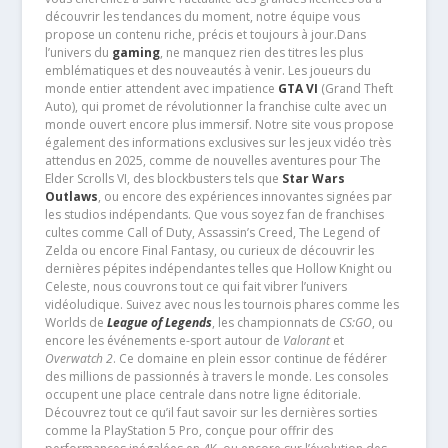
découvrir les tendances du moment, notre équipe vous
propose un contenu riche, précis et toujours à jour.Dans
l’univers du
gaming
, ne manquez rien des titres les plus
emblématiques et des nouveautés à venir. Les joueurs du
monde entier attendent avec impatience
GTA VI
(Grand Theft
Auto), qui promet de révolutionner la franchise culte avec un
monde ouvert encore plus immersif. Notre site vous propose
également des informations exclusives sur les jeux vidéo très
attendus en 2025, comme de nouvelles aventures pour The
Elder Scrolls VI, des blockbusters tels que
Star Wars
Outlaws
, ou encore des expériences innovantes signées par
les studios indépendants. Que vous soyez fan de franchises
cultes comme Call of Duty, Assassin’s Creed, The Legend of
Zelda ou encore Final Fantasy, ou curieux de découvrir les
dernières pépites indépendantes telles que Hollow Knight ou
Celeste, nous couvrons tout ce qui fait vibrer l’univers
vidéoludique. Suivez avec nous les tournois phares comme les
Worlds de
League of Legends
, les championnats de
CS:GO
, ou
encore les événements e-sport autour de
Valorant
et
Overwatch 2
. Ce domaine en plein essor continue de fédérer
des millions de passionnés à travers le monde. Les consoles
occupent une place centrale dans notre ligne éditoriale.
Découvrez tout ce qu’il faut savoir sur les dernières sorties
comme la PlayStation 5 Pro, conçue pour offrir des