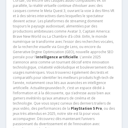
Corsair, ou encore des casques audio compatibles VR. En
parallèle, la réalité virtuelle continue d’évoluer avec des
casques comme le Meta Quest 3, ouvrant la voie à des films VR
et à des séries interactives dans lesquelles le spectateur
devient acteur. Les plateformes de streaming dominent
toujours le paysage audiovisuel, alimentées par des
productions ambitieuses comme Avatar 3, Captain America:
Brave New World ou La Chambre d’à côté. Enfin, le monde
numérique se transforme avec l’essor des recherches vocales,
de la recherche visuelle via Google Lens, ou encore du
Generative Engine Optimization (GEO), nouvelle approche SEO
pensée pour l’
intelligence artificielle
. L’année 2025
s’annonce ainsi comme un tournant décisif entre innovation
technologique, créativité vidéoludique et bouleversement des
usages numériques. Vous trouverez également des tests et
comparatifs pour identifier les meilleurs produits high-tech de
l’année, notamment ceux liés aux avancées en intelligence
artificielle. Actualitesjeuxvideo.fr, c’est un espace dédié à
l’information et à la découverte, qui s’adresse aussi bien aux
gamers invétérés qu’aux amateurs de cinéma et de
technologie. Que vous soyez curieux des derniers trailers de
jeux vidéo, des performances de la
PlayStation 5 Pro
, ou des
jeux très attendus en 2025, notre site est là pour vous
accompagner. Découvrez dès maintenant l’univers
passionnant du divertissement et de l’innovation avec