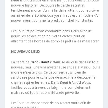
Dead Island 2 Haus
emmène les joueurs dans une toute
nouvelle histoire ! Découvrez le cercle secret et
terriblement mortel d’un milliardaire luttant pour survivre
au milieu de la Zombapocalypse. Haus est le modèle d’un
nouvel avenir, comme l’a prédit son chef Konstantin.
Les joueurs pourront combattre dans Haus avec de
nouvelles armes et de nouvelles cartes, tout en
affrontant des hordes de zombies prêts à les massacrer.
NOUVEAUX LIEUX
La cadre de
Dead Island
2 Haus
se déroule dans un tout
nouveau lieu : une villa mystérieuse située à Malibu, où la
morale n’existe plus. Ce décor sert aussi bien de
sanctuaire pour le culte que de machine à découper la
chair et aspirer les âmes. Dans
Dead Island 2 Haus
,
faufilez-vous à travers ce labyrinthe complètement
malsain, où toute rationalité a été pervertie.
Les joueurs disposeront de nouveaux outils afin de
survivre à la villa :