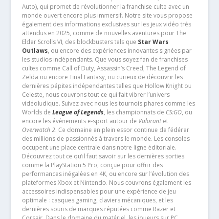
Auto), qui promet de révolutionner la franchise culte avec un
monde ouvert encore plus immersif. Notre site vous propose
également des informations exclusives sur les jeux vidéo très
attendus en 2025, comme de nouvelles aventures pour The
Elder Scrolls VI, des blockbusters tels que
Star Wars
Outlaws
, ou encore des expériences innovantes signées par
les studios indépendants. Que vous soyez fan de franchises
cultes comme Call of Duty, Assassin’s Creed, The Legend of
Zelda ou encore Final Fantasy, ou curieux de découvrir les
dernières pépites indépendantes telles que Hollow Knight ou
Celeste, nous couvrons tout ce qui fait vibrer l’univers
vidéoludique. Suivez avec nous les tournois phares comme les
Worlds de
League of Legends
, les championnats de
CS:GO
, ou
encore les événements e-sport autour de
Valorant
et
Overwatch 2
. Ce domaine en plein essor continue de fédérer
des millions de passionnés à travers le monde. Les consoles
occupent une place centrale dans notre ligne éditoriale.
Découvrez tout ce qu’il faut savoir sur les dernières sorties
comme la PlayStation 5 Pro, conçue pour offrir des
performances inégalées en 4K, ou encore sur l’évolution des
plateformes Xbox et Nintendo. Nous couvrons également les
accessoires indispensables pour une expérience de jeu
optimale : casques gaming, claviers mécaniques, et les
dernières souris de marques réputées comme Razer et
Corsair. Dans le domaine du matériel, les joueurs sur PC