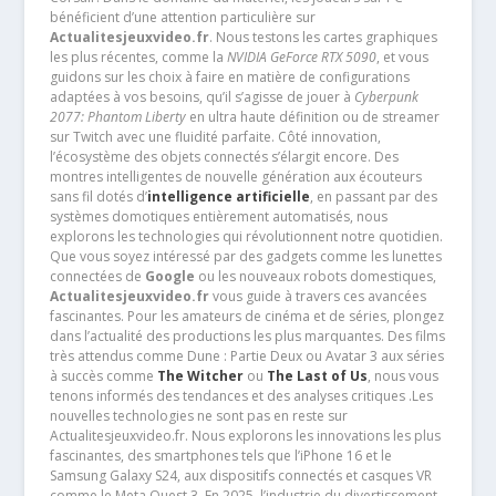
bénéficient d’une attention particulière sur
Actualitesjeuxvideo.fr
. Nous testons les cartes graphiques
les plus récentes, comme la
NVIDIA GeForce RTX 5090
, et vous
guidons sur les choix à faire en matière de configurations
adaptées à vos besoins, qu’il s’agisse de jouer à
Cyberpunk
2077: Phantom Liberty
en ultra haute définition ou de streamer
sur Twitch avec une fluidité parfaite. Côté innovation,
l’écosystème des objets connectés s’élargit encore. Des
montres intelligentes de nouvelle génération aux écouteurs
sans fil dotés d’
intelligence artificielle
, en passant par des
systèmes domotiques entièrement automatisés, nous
explorons les technologies qui révolutionnent notre quotidien.
Que vous soyez intéressé par des gadgets comme les lunettes
connectées de
Google
ou les nouveaux robots domestiques,
Actualitesjeuxvideo.fr
vous guide à travers ces avancées
fascinantes. Pour les amateurs de cinéma et de séries, plongez
dans l’actualité des productions les plus marquantes. Des films
très attendus comme Dune : Partie Deux ou Avatar 3 aux séries
à succès comme
The Witcher
ou
The Last of Us
, nous vous
tenons informés des tendances et des analyses critiques .Les
nouvelles technologies ne sont pas en reste sur
Actualitesjeuxvideo.fr. Nous explorons les innovations les plus
fascinantes, des smartphones tels que l’iPhone 16 et le
Samsung Galaxy S24, aux dispositifs connectés et casques VR
comme le Meta Quest 3. En 2025, l’industrie du divertissement