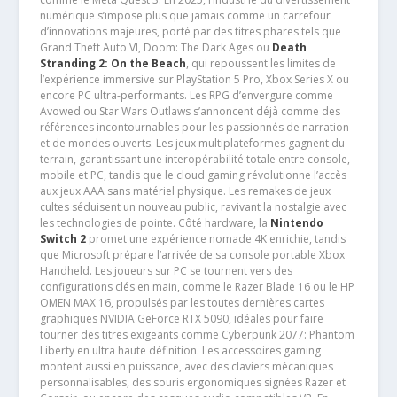
numérique s’impose plus que jamais comme un carrefour
d’innovations majeures, porté par des titres phares tels que
Grand Theft Auto VI, Doom: The Dark Ages ou
Death
Stranding 2: On the Beach
, qui repoussent les limites de
l’expérience immersive sur PlayStation 5 Pro, Xbox Series X ou
encore PC ultra-performants. Les RPG d’envergure comme
Avowed ou Star Wars Outlaws s’annoncent déjà comme des
références incontournables pour les passionnés de narration
et de mondes ouverts. Les jeux multiplateformes gagnent du
terrain, garantissant une interopérabilité totale entre console,
mobile et PC, tandis que le cloud gaming révolutionne l’accès
aux jeux AAA sans matériel physique. Les remakes de jeux
cultes séduisent un nouveau public, ravivant la nostalgie avec
les technologies de pointe. Côté hardware, la
Nintendo
Switch 2
promet une expérience nomade 4K enrichie, tandis
que Microsoft prépare l’arrivée de sa console portable Xbox
Handheld. Les joueurs sur PC se tournent vers des
configurations clés en main, comme le Razer Blade 16 ou le HP
OMEN MAX 16, propulsés par les toutes dernières cartes
graphiques NVIDIA GeForce RTX 5090, idéales pour faire
tourner des titres exigeants comme Cyberpunk 2077: Phantom
Liberty en ultra haute définition. Les accessoires gaming
montent aussi en puissance, avec des claviers mécaniques
personnalisables, des souris ergonomiques signées Razer et