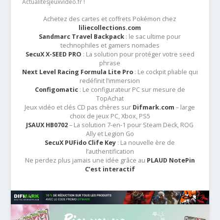
Actualitesjeuxvideo.fr !
Achetez des cartes et coffrets Pokémon chez
liliecollections.com
Sandmarc Travel Backpack
: le sac ultime pour
technophiles et gamers nomades
SecuX X-SEED PRO
: La solution pour protéger votre seed
phrase
Next Level Racing Formula Lite Pro
: Le cockpit pliable qui
redéfinit l’immersion
Configomatic
: Le configurateur PC sur mesure de
TopAchat
Jeux vidéo et clés CD pas chères sur
Difmark.com
– large
choix de jeux PC, Xbox, PS5
JSAUX HB0702
– La solution 7-en-1 pour Steam Deck, ROG
Ally et Legion Go
SecuX PUFido Clife Key
: La nouvelle ère de
l’authentification
Ne perdez plus jamais une idée grâce au
PLAUD NotePin
C’est interactif