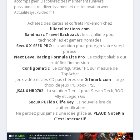
accompagner. Découvrez dès maintenant l’univers
passionnant du divertissement et de l’innovation avec
Actualitesjeuxvideo.fr !
Achetez des cartes et coffrets Pokémon chez
liliecollections.com
Sandmarc Travel Backpack
: le sac ultime pour
technophiles et gamers nomades
SecuX X-SEED PRO
: La solution pour protéger votre seed
phrase
Next Level Racing Formula Lite Pro
: Le cockpit pliable qui
redéfinit l’immersion
Configomatic
: Le configurateur PC sur mesure de
TopAchat
Jeux vidéo et clés CD pas chères sur
Difmark.com
– large
choix de jeux PC, Xbox, PS5
JSAUX HB0702
– La solution 7-en-1 pour Steam Deck, ROG
Ally et Legion Go
SecuX PUFido Clife Key
: La nouvelle ère de
l’authentification
Ne perdez plus jamais une idée grâce au
PLAUD NotePin
C’est interactif