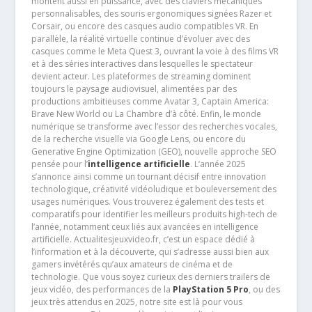
montent aussi en puissance, avec des claviers mécaniques
personnalisables, des souris ergonomiques signées Razer et
Corsair, ou encore des casques audio compatibles VR. En
parallèle, la réalité virtuelle continue d’évoluer avec des
casques comme le Meta Quest 3, ouvrant la voie à des films VR
et à des séries interactives dans lesquelles le spectateur
devient acteur. Les plateformes de streaming dominent
toujours le paysage audiovisuel, alimentées par des
productions ambitieuses comme Avatar 3, Captain America:
Brave New World ou La Chambre d’à côté. Enfin, le monde
numérique se transforme avec l’essor des recherches vocales,
de la recherche visuelle via Google Lens, ou encore du
Generative Engine Optimization (GEO), nouvelle approche SEO
pensée pour l’
intelligence artificielle
. L’année 2025
s’annonce ainsi comme un tournant décisif entre innovation
technologique, créativité vidéoludique et bouleversement des
usages numériques. Vous trouverez également des tests et
comparatifs pour identifier les meilleurs produits high-tech de
l’année, notamment ceux liés aux avancées en intelligence
artificielle. Actualitesjeuxvideo.fr, c’est un espace dédié à
l’information et à la découverte, qui s’adresse aussi bien aux
gamers invétérés qu’aux amateurs de cinéma et de
technologie. Que vous soyez curieux des derniers trailers de
jeux vidéo, des performances de la
PlayStation 5 Pro
, ou des
jeux très attendus en 2025, notre site est là pour vous