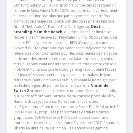
Samsung Galaxy S24, aux dispositifs connectés et casques VR
comme le Meta Quest 3. En 2025, l’industrie du divertissement
numérique s’impose plus que jamais comme un carrefour
d’innovations majeures, porté par des titres phares tels que
Grand Theft Auto VI, Doom: The Dark Ages ou
Death
Stranding 2: On the Beach
, qui repoussent les limites de
l’expérience immersive sur PlayStation 5 Pro, Xbox Series X ou
encore PC ultra-performants. Les RPG d’envergure comme
Avowed ou Star Wars Outlaws s’annoncent déjà comme des
références incontournables pour les passionnés de narration
et de mondes ouverts. Les jeux multiplateformes gagnent du
terrain, garantissant une interopérabilité totale entre console,
mobile et PC, tandis que le cloud gaming révolutionne l’accès
aux jeux AAA sans matériel physique. Les remakes de jeux
cultes séduisent un nouveau public, ravivant la nostalgie avec
les technologies de pointe. Côté hardware, la
Nintendo
Switch 2
promet une expérience nomade 4K enrichie, tandis
que Microsoft prépare l’arrivée de sa console portable Xbox
Handheld. Les joueurs sur PC se tournent vers des
configurations clés en main, comme le Razer Blade 16 ou le HP
OMEN MAX 16, propulsés par les toutes dernières cartes
graphiques NVIDIA GeForce RTX 5090, idéales pour faire
tourner des titres exigeants comme Cyberpunk 2077: Phantom
Liberty en ultra haute définition. Les accessoires gaming