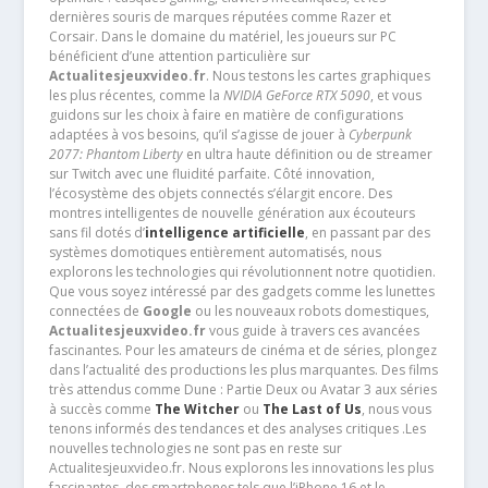
dernières souris de marques réputées comme Razer et
Corsair. Dans le domaine du matériel, les joueurs sur PC
bénéficient d’une attention particulière sur
Actualitesjeuxvideo.fr
. Nous testons les cartes graphiques
les plus récentes, comme la
NVIDIA GeForce RTX 5090
, et vous
guidons sur les choix à faire en matière de configurations
adaptées à vos besoins, qu’il s’agisse de jouer à
Cyberpunk
2077: Phantom Liberty
en ultra haute définition ou de streamer
sur Twitch avec une fluidité parfaite. Côté innovation,
l’écosystème des objets connectés s’élargit encore. Des
montres intelligentes de nouvelle génération aux écouteurs
sans fil dotés d’
intelligence artificielle
, en passant par des
systèmes domotiques entièrement automatisés, nous
explorons les technologies qui révolutionnent notre quotidien.
Que vous soyez intéressé par des gadgets comme les lunettes
connectées de
Google
ou les nouveaux robots domestiques,
Actualitesjeuxvideo.fr
vous guide à travers ces avancées
fascinantes. Pour les amateurs de cinéma et de séries, plongez
dans l’actualité des productions les plus marquantes. Des films
très attendus comme Dune : Partie Deux ou Avatar 3 aux séries
à succès comme
The Witcher
ou
The Last of Us
, nous vous
tenons informés des tendances et des analyses critiques .Les
nouvelles technologies ne sont pas en reste sur
Actualitesjeuxvideo.fr. Nous explorons les innovations les plus
fascinantes, des smartphones tels que l’iPhone 16 et le