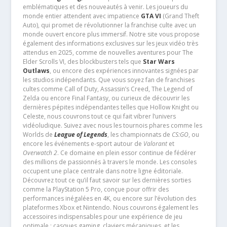
emblématiques et des nouveautés à venir. Les joueurs du
monde entier attendent avec impatience
GTA VI
(Grand Theft
Auto), qui promet de révolutionner la franchise culte avec un
monde ouvert encore plus immersif. Notre site vous propose
également des informations exclusives sur les jeux vidéo très
attendus en 2025, comme de nouvelles aventures pour The
Elder Scrolls VI, des blockbusters tels que
Star Wars
Outlaws
, ou encore des expériences innovantes signées par
les studios indépendants. Que vous soyez fan de franchises
cultes comme Call of Duty, Assassin’s Creed, The Legend of
Zelda ou encore Final Fantasy, ou curieux de découvrir les
dernières pépites indépendantes telles que Hollow Knight ou
Celeste, nous couvrons tout ce qui fait vibrer l’univers
vidéoludique. Suivez avec nous les tournois phares comme les
Worlds de
League of Legends
, les championnats de
CS:GO
, ou
encore les événements e-sport autour de
Valorant
et
Overwatch 2
. Ce domaine en plein essor continue de fédérer
des millions de passionnés à travers le monde. Les consoles
occupent une place centrale dans notre ligne éditoriale.
Découvrez tout ce qu’il faut savoir sur les dernières sorties
comme la PlayStation 5 Pro, conçue pour offrir des
performances inégalées en 4K, ou encore sur l’évolution des
plateformes Xbox et Nintendo. Nous couvrons également les
accessoires indispensables pour une expérience de jeu
optimale : casques gaming, claviers mécaniques, et les