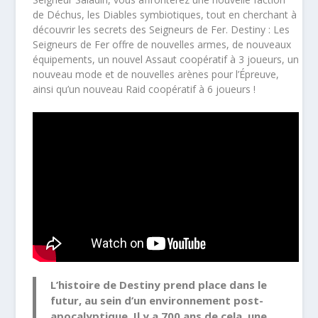
de Déchus, les Diables symbiotiques, tout en cherchant à
découvrir les secrets des Seigneurs de Fer. Destiny : Les
Seigneurs de Fer offre de nouvelles armes, de nouveaux
équipements, un nouvel Assaut coopératif à 3 joueurs, un
nouveau mode et de nouvelles arènes pour l’Épreuve,
ainsi qu’un nouveau Raid coopératif à 6 joueurs !
L’histoire de
Destiny
prend place dans le
futur, au sein d’un environnement post-
apocalyptique. Il y a 700 ans de cela, une