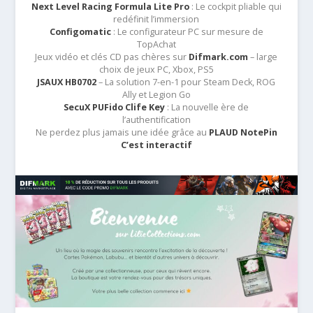
Next Level Racing Formula Lite Pro
: Le cockpit pliable qui
redéfinit l’immersion
Configomatic
: Le configurateur PC sur mesure de
TopAchat
Jeux vidéo et clés CD pas chères sur
Difmark.com
– large
choix de jeux PC, Xbox, PS5
JSAUX HB0702
– La solution 7-en-1 pour Steam Deck, ROG
Ally et Legion Go
SecuX PUFido Clife Key
: La nouvelle ère de
l’authentification
Ne perdez plus jamais une idée grâce au
PLAUD NotePin
C’est interactif