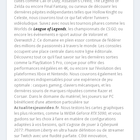
cultes comme Call of Duty, Assassin’s Creed, The Legend of
Zelda ou encore Final Fantasy, ou curieux de découvrir les
dernières pépites indépendantes telles que Hollow Knight ou
Celeste, nous couvrons tout ce qui fait vibrer l’univers
vidéoludique. Suivez avec nous les tournois phares comme les
Worlds de
League of Legends
, les championnats de
CS:GO
, ou
encore les événements e-sport autour de
Valorant
et
Overwatch 2
. Ce domaine en plein essor continue de fédérer
des millions de passionnés à travers le monde. Les consoles
occupent une place centrale dans notre ligne éditoriale.
Découvrez tout ce qu’il faut savoir sur les dernières sorties
comme la PlayStation 5 Pro, conçue pour offrir des
performances inégalées en 4K, ou encore sur l’évolution des
plateformes Xbox et Nintendo. Nous couvrons également les
accessoires indispensables pour une expérience de jeu
optimale : casques gaming, claviers mécaniques, et les
dernières souris de marques réputées comme Razer et
Corsair. Dans le domaine du matériel, les joueurs sur PC
bénéficient d’une attention particulière sur
Actualitesjeuxvideo.fr
. Nous testons les cartes graphiques
les plus récentes, comme la
NVIDIA GeForce RTX 5090
, et vous
guidons sur les choix à faire en matière de configurations
adaptées à vos besoins, qu’il s’agisse de jouer à
Cyberpunk
2077: Phantom Liberty
en ultra haute définition ou de streamer
sur Twitch avec une fluidité parfaite. Côté innovation,