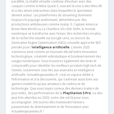
parallèle, la réalité virtuelle continue d’évoluer avec des
casques comme le Meta Quest 3, ouvrant la voie à des films VR
et à des séries interactives dans lesquelles le spectateur
devient acteur. Les plateformes de streaming dominent
toujours le paysage audiovisuel, alimentées par des
productions ambitieuses comme Avatar 3, Captain America:
Brave New World ou La Chambre d’à côté. Enfin, le monde
numérique se transforme avec l’essor des recherches vocales,
de la recherche visuelle via Google Lens, ou encore du
Generative Engine Optimization (GEO), nouvelle approche SEO
pensée pour l’
intelligence artificielle
. L’année 2025
s’annonce ainsi comme un tournant décisif entre innovation
technologique, créativité vidéoludique et bouleversement des
usages numériques. Vous trouverez également des tests et
comparatifs pour identifier les meilleurs produits high-tech de
l’année, notamment ceux liés aux avancées en intelligence
artificielle. Actualitesjeuxvideo.fr, c’est un espace dédié à
l’information et à la découverte, qui s’adresse aussi bien aux
gamers invétérés qu’aux amateurs de cinéma et de
technologie. Que vous soyez curieux des derniers trailers de
jeux vidéo, des performances de la
PlayStation 5 Pro
, ou des
jeux très attendus en 2025, notre site est là pour vous
accompagner. Découvrez dès maintenant l’univers
passionnant du divertissement et de l’innovation avec
Actualitesjeuxvideo.fr !