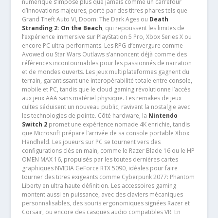
numérique s’impose plus que jamais comme un carrefour
d’innovations majeures, porté par des titres phares tels que
Grand Theft Auto VI, Doom: The Dark Ages ou
Death
Stranding 2: On the Beach
, qui repoussent les limites de
l’expérience immersive sur PlayStation 5 Pro, Xbox Series X ou
encore PC ultra-performants. Les RPG d’envergure comme
Avowed ou Star Wars Outlaws s’annoncent déjà comme des
références incontournables pour les passionnés de narration
et de mondes ouverts. Les jeux multiplateformes gagnent du
terrain, garantissant une interopérabilité totale entre console,
mobile et PC, tandis que le cloud gaming révolutionne l’accès
aux jeux AAA sans matériel physique. Les remakes de jeux
cultes séduisent un nouveau public, ravivant la nostalgie avec
les technologies de pointe. Côté hardware, la
Nintendo
Switch 2
promet une expérience nomade 4K enrichie, tandis
que Microsoft prépare l’arrivée de sa console portable Xbox
Handheld. Les joueurs sur PC se tournent vers des
configurations clés en main, comme le Razer Blade 16 ou le HP
OMEN MAX 16, propulsés par les toutes dernières cartes
graphiques NVIDIA GeForce RTX 5090, idéales pour faire
tourner des titres exigeants comme Cyberpunk 2077: Phantom
Liberty en ultra haute définition. Les accessoires gaming
montent aussi en puissance, avec des claviers mécaniques
personnalisables, des souris ergonomiques signées Razer et
Corsair, ou encore des casques audio compatibles VR. En