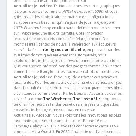
bénéficient d’une attention particulière sur
Actualitesjeuxvideo.fr
. Nous testons les cartes graphiques
les plus récentes, comme la
NVIDIA GeForce RTX 5090
, et vous
guidons sur les choix à faire en matière de configurations
adaptées à vos besoins, qu’il s’agisse de jouer à
Cyberpunk
2077: Phantom Liberty
en ultra haute définition ou de streamer
sur Twitch avec une fluidité parfaite. Côté innovation,
l’écosystème des objets connectés s’élargit encore. Des
montres intelligentes de nouvelle génération aux écouteurs
sans fil dotés d’
intelligence artificielle
, en passant par des
systèmes domotiques entièrement automatisés, nous
explorons les technologies qui révolutionnent notre quotidien.
Que vous soyez intéressé par des gadgets comme les lunettes
connectées de
Google
ou les nouveaux robots domestiques,
Actualitesjeuxvideo.fr
vous guide à travers ces avancées
fascinantes. Pour les amateurs de cinéma et de séries, plongez
dans l’actualité des productions les plus marquantes. Des films
très attendus comme Dune : Partie Deux ou Avatar 3 aux séries
à succès comme
The Witcher
ou
The Last of Us
, nous vous
tenons informés des tendances et des analyses critiques .Les
nouvelles technologies ne sont pas en reste sur
Actualitesjeuxvideo.fr. Nous explorons les innovations les plus
fascinantes, des smartphones tels que l’iPhone 16 et le
Samsung Galaxy S24, aux dispositifs connectés et casques VR
comme le Meta Quest 3. En 2025, l’industrie du divertissement