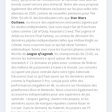
monde ouvert encore plus immersif. Notre site vous propose
également des informations exclusives sur les jeux vidéo très
attendus en 2025, comme de nouvelles aventures pour The
Elder Scrolls VI, des blockbusters tels que
Star Wars
Outlaws
, ou encore des expériences innovantes signées par
les studios indépendants. Que vous soyez fan de franchises
cultes comme Call of Duty, Assassin’s Creed, The Legend of
Zelda ou encore Final Fantasy, ou curieux de découvrir les
dernières pépites indépendantes telles que Hollow Knight ou
Celeste, nous couvrons tout ce qui fait vibrer l’univers
vidéoludique. Suivez avec nous les tournois phares comme les
Worlds de
League of Legends
, les championnats de
CS:GO
, ou
encore les événements e-sport autour de
Valorant
et
Overwatch 2
. Ce domaine en plein essor continue de fédérer
des millions de passionnés à travers le monde. Les consoles
occupent une place centrale dans notre ligne éditoriale.
Découvrez tout ce qu’il faut savoir sur les dernières sorties
comme la PlayStation 5 Pro, conçue pour offrir des
performances inégalées en 4K, ou encore sur l’évolution des
plateformes Xbox et Nintendo. Nous couvrons également les
accessoires indispensables pour une expérience de jeu
optimale : casques gaming, claviers mécaniques, et les
dernières souris de marques réputées comme Razer et
Corsair. Dans le domaine du matériel, les joueurs sur PC