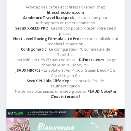
Achetez des cartes et coffrets Pokémon chez
liliecollections.com
Sandmarc Travel Backpack
: le sac ultime pour
technophiles et gamers nomades
SecuX X-SEED PRO
: La solution pour protéger votre seed
phrase
Next Level Racing Formula Lite Pro
: Le cockpit pliable qui
redéfinit l’immersion
Configomatic
: Le configurateur PC sur mesure de
TopAchat
Jeux vidéo et clés CD pas chères sur
Difmark.com
– large
choix de jeux PC, Xbox, PS5
JSAUX HB0702
– La solution 7-en-1 pour Steam Deck, ROG
Ally et Legion Go
SecuX PUFido Clife Key
: La nouvelle ère de
l’authentification
Ne perdez plus jamais une idée grâce au
PLAUD NotePin
C’est interactif