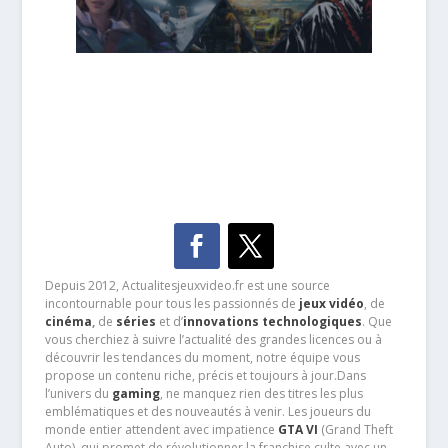
Depuis 2012, Actualitesjeuxvideo.fr est une source
incontournable pour tous les passionnés de
jeux vidéo
, de
cinéma
,
de
séries
et d’
innovations technologiques
. Que
vous cherchiez à suivre l’actualité des grandes licences ou à
découvrir les tendances du moment, notre équipe vous
propose un contenu riche, précis et toujours à jour.Dans
l’univers du
gaming
, ne manquez rien des titres les plus
emblématiques et des nouveautés à venir. Les joueurs du
monde entier attendent avec impatience
GTA VI
(Grand Theft
Auto), qui promet de révolutionner la franchise culte avec un