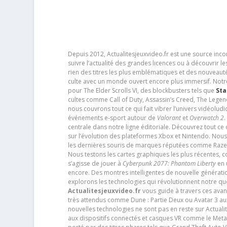
Depuis 2012, Actualitesjeuxvideo.fr est une source in
suivre l’actualité des grandes licences ou à découvrir 
rien des titres les plus emblématiques et des nouveaut
culte avec un monde ouvert encore plus immersif. Notr
pour The Elder Scrolls VI, des blockbusters tels que
Sta
cultes comme Call of Duty, Assassin’s Creed, The Legen
nous couvrons tout ce qui fait vibrer l’univers vidéol
événements e-sport autour de
Valorant
et
Overwatch 2
.
centrale dans notre ligne éditoriale. Découvrez tout ce
sur l’évolution des plateformes Xbox et Nintendo. Nou
les dernières souris de marques réputées comme Razer e
Nous testons les cartes graphiques les plus récentes,
s’agisse de jouer à
Cyberpunk 2077: Phantom Liberty
en u
encore. Des montres intelligentes de nouvelle génératio
explorons les technologies qui révolutionnent notre q
Actualitesjeuxvideo.fr
vous guide à travers ces avan
très attendus comme Dune : Partie Deux ou Avatar 3 a
nouvelles technologies ne sont pas en reste sur Actuali
aux dispositifs connectés et casques VR comme le Meta