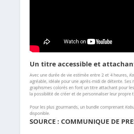
Un titre accessible et attachan
Avec une durée de vie estimée entre 2 et 4 heures,
Ka
agréable, idéale pour une après-midi de détente. Ses
graphismes colorés en font un titre attachant pour l
la possibilité de créer et de personnaliser leur propre 
Pour les plus gourmands, un bundle comprenant
Kabu
disponible.
SOURCE : COMMUNIQUE DE PRES