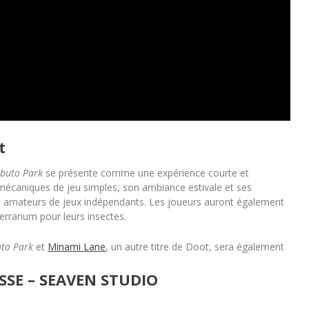
t
buto Park
se présente comme une expérience courte et
 mécaniques de jeu simples, son ambiance estivale et ses
es amateurs de jeux indépendants. Les joueurs auront également
terrarium pour leurs insectes.
to Park
et
Minami Lane
, un autre titre de Doot, sera également
SE – SEAVEN STUDIO