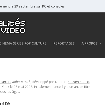
ellement le 29 septembre sur PC et consoles
CINÉMA SÉRIES POP CULTURE
REPORTAGES
A PROPOS
ai sur Nintendo Switch et Xbox
insectes
Kabuto Park
, développé par Doot et
Seaven Studio
,
Xbox le 28 mai 2026. Initialement lancé il y a un an, ce titre
ous les âges.
ante