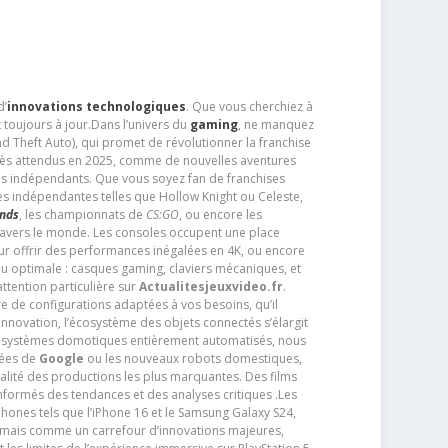
d’
innovations technologiques
. Que vous cherchiez à
 toujours à jour.Dans l’univers du
gaming
, ne manquez
d Theft Auto), qui promet de révolutionner la franchise
très attendus en 2025, comme de nouvelles aventures
os indépendants. Que vous soyez fan de franchises
es indépendantes telles que Hollow Knight ou Celeste,
ends
, les championnats de
CS:GO
, ou encore les
travers le monde. Les consoles occupent une place
pour offrir des performances inégalées en 4K, ou encore
u optimale : casques gaming, claviers mécaniques, et
ttention particulière sur
Actualitesjeuxvideo.fr
.
ère de configurations adaptées à vos besoins, qu’il
 innovation, l’écosystème des objets connectés s’élargit
s systèmes domotiques entièrement automatisés, nous
tées de
Google
ou les nouveaux robots domestiques,
alité des productions les plus marquantes. Des films
nformés des tendances et des analyses critiques .Les
phones tels que l’iPhone 16 et le Samsung Galaxy S24,
jamais comme un carrefour d’innovations majeures,