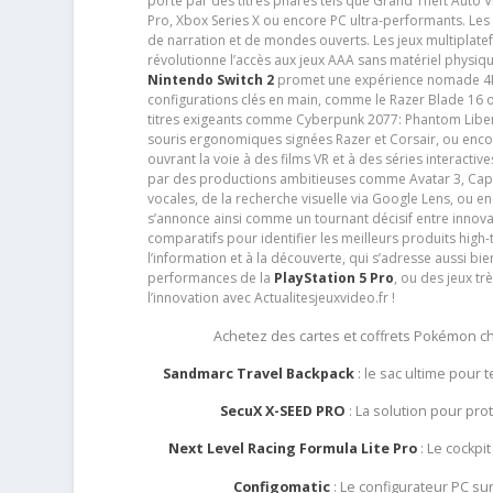
porté par des titres phares tels que Grand Theft Auto
Pro, Xbox Series X ou encore PC ultra-performants. L
de narration et de mondes ouverts. Les jeux multiplatef
révolutionne l’accès aux jeux AAA sans matériel physiqu
Nintendo Switch 2
promet une expérience nomade 4K e
configurations clés en main, comme le Razer Blade 16 
titres exigeants comme Cyberpunk 2077: Phantom Libert
souris ergonomiques signées Razer et Corsair, ou encor
ouvrant la voie à des films VR et à des séries interact
par des productions ambitieuses comme Avatar 3, Capt
vocales, de la recherche visuelle via Google Lens, ou 
s’annonce ainsi comme un tournant décisif entre innov
comparatifs pour identifier les meilleurs produits high-t
l’information et à la découverte, qui s’adresse aussi b
performances de la
PlayStation 5 Pro
, ou des jeux t
l’innovation avec Actualitesjeuxvideo.fr !
Achetez des cartes et coffrets Pokémon 
Sandmarc Travel Backpack
: le sac ultime pour
SecuX X-SEED PRO
: La solution pour pr
Next Level Racing Formula Lite Pro
: Le cockpit
Configomatic
: Le configurateur PC s