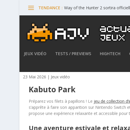
Way of the Hunter 2 sortira offici
TENDANCE :
JEUX VIDÉO
TESTS / PREVIEWS
HIGHTECH
Kabuto Park sortira le 28 m
23 Mai 2026
|
Jeux vidéo
Kabuto Park
Préparez vos filets à papillons ! Le
jeu de collection d’
s’apprête à faire son apparition sur Nintendo Switch et 
propose une expérience relaxante et accessible pour t
Une aventure estivale et relax