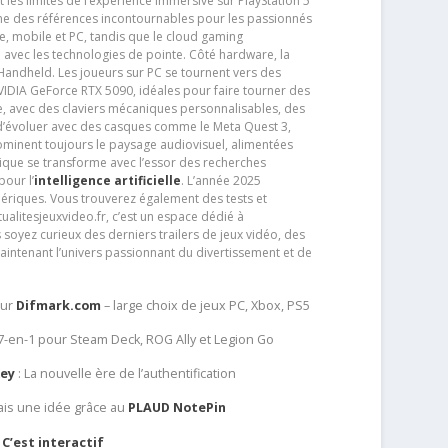
t les limites de l’expérience immersive sur PlayStation 5
e des références incontournables pour les passionnés
e, mobile et PC, tandis que le cloud gaming
e avec les technologies de pointe. Côté hardware, la
andheld. Les joueurs sur PC se tournent vers des
IDIA GeForce RTX 5090, idéales pour faire tourner des
e, avec des claviers mécaniques personnalisables, des
e d’évoluer avec des casques comme le Meta Quest 3,
dominent toujours le paysage audiovisuel, alimentées
que se transforme avec l’essor des recherches
our l’
intelligence artificielle
. L’année 2025
ériques. Vous trouverez également des tests et
tualitesjeuxvideo.fr, c’est un espace dédié à
soyez curieux des derniers trailers de jeux vidéo, des
aintenant l’univers passionnant du divertissement et de
sur
Difmark.com
– large choix de jeux PC, Xbox, PS5
 7-en-1 pour Steam Deck, ROG Ally et Legion Go
Key
: La nouvelle ère de l’authentification
ais une idée grâce au
PLAUD NotePin
C’est interactif