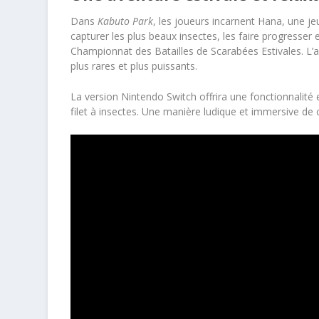
Dans
Kabuto Park
, les joueurs incarnent Hana, une jeu
capturer les plus beaux insectes, les faire progresser 
Championnat des Batailles de Scarabées Estivales. L’a
plus rares et plus puissants.
La version Nintendo Switch offrira une fonctionnalité e
filet à insectes. Une manière ludique et immersive de c