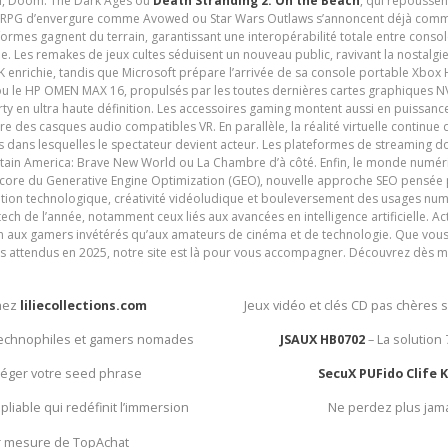
 VI, Doom: The Dark Ages ou
Death Stranding 2: On the Beach
, qui repoussen
es RPG d’envergure comme Avowed ou Star Wars Outlaws s’annoncent déjà comm
ormes gagnent du terrain, garantissant une interopérabilité totale entre consol
e. Les remakes de jeux cultes séduisent un nouveau public, ravivant la nostalgi
nrichie, tandis que Microsoft prépare l’arrivée de sa console portable Xbox H
ou le HP OMEN MAX 16, propulsés par les toutes dernières cartes graphiques NV
y en ultra haute définition. Les accessoires gaming montent aussi en puissanc
e des casques audio compatibles VR. En parallèle, la réalité virtuelle continu
ives dans lesquelles le spectateur devient acteur. Les plateformes de streaming 
ain America: Brave New World ou La Chambre d’à côté. Enfin, le monde numéri
encore du Generative Engine Optimization (GEO), nouvelle approche SEO pensée p
ation technologique, créativité vidéoludique et bouleversement des usages num
ech de l’année, notamment ceux liés aux avancées en intelligence artificielle. Ac
ien aux gamers invétérés qu’aux amateurs de cinéma et de technologie. Que vous 
rès attendus en 2025, notre site est là pour vous accompagner. Découvrez dès m
chez
liliecollections.com
Jeux vidéo et clés CD pas chères 
 technophiles et gamers nomades
JSAUX HB0702
– La solution
otéger votre seed phrase
SecuX PUFido Clife 
 pliable qui redéfinit l’immersion
Ne perdez plus jam
ur mesure de TopAchat