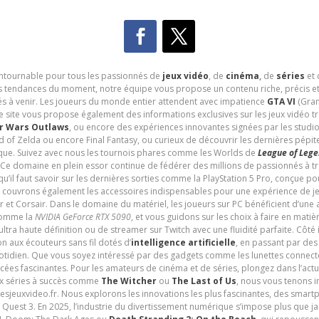
contournable pour tous les passionnés de
jeux vidéo
, de
cinéma
,
de
séries
et 
les tendances du moment, notre équipe vous propose un contenu riche, précis et
és à venir. Les joueurs du monde entier attendent avec impatience
GTA VI
(Gran
e site vous propose également des informations exclusives sur les jeux vidéo 
r Wars Outlaws
, ou encore des expériences innovantes signées par les studi
d of Zelda ou encore Final Fantasy, ou curieux de découvrir les dernières pépit
udique. Suivez avec nous les tournois phares comme les Worlds de
League of Leg
 Ce domaine en plein essor continue de fédérer des millions de passionnés à 
 qu’il faut savoir sur les dernières sorties comme la PlayStation 5 Pro, conçue 
s couvrons également les accessoires indispensables pour une expérience de je
t Corsair. Dans le domaine du matériel, les joueurs sur PC bénéficient d’une a
 comme la
NVIDIA GeForce RTX 5090
, et vous guidons sur les choix à faire en mati
ltra haute définition ou de streamer sur Twitch avec une fluidité parfaite. Côté
n aux écouteurs sans fil dotés d’
intelligence artificielle
, en passant par de
uotidien. Que vous soyez intéressé par des gadgets comme les lunettes connec
cées fascinantes. Pour les amateurs de cinéma et de séries, plongez dans l’actu
ux séries à succès comme
The Witcher
ou
The Last of Us
, nous vous tenons i
tesjeuxvideo.fr. Nous explorons les innovations les plus fascinantes, des smart
 Quest 3. En 2025, l’industrie du divertissement numérique s’impose plus que 