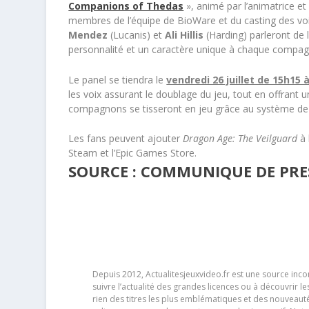
Companions of Thedas
»,
animé par l’animatrice e
membres de l’équipe de BioWare et du casting des voi
Mendez
(Lucanis) et
Ali Hillis
(Harding) parleront de l
personnalité et un caractère unique à chaque compa
Le panel se tiendra le
vendredi 26 juillet de 15h15 
les voix assurant le doublage du jeu, tout en offrant u
compagnons se tisseront en jeu grâce au système d
Les fans peuvent ajouter
Dragon Age: The Veilguard
à 
Steam et l’Epic Games Store.
SOURCE : COMMUNIQUE DE PRES
Depuis 2012, Actualitesjeuxvideo.fr est une source in
suivre l’actualité des grandes licences ou à découvrir 
rien des titres les plus emblématiques et des nouveaut