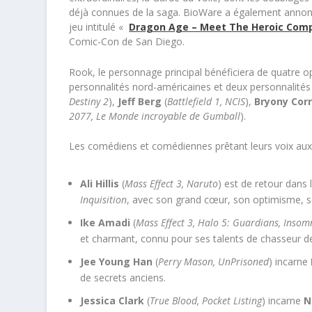
déjà connues de la saga. BioWare a également annon
jeu intitulé
«
Dragon Age – Meet The Heroic Com
Comic-Con de San Diego.
Rook, le personnage principal bénéficiera de quatre o
personnalités nord-américaines et deux personnalités b
Destiny 2
),
Jeff Berg
(
Battlefield 1, NCIS
),
Bryony Cor
2077, Le Monde incroyable de Gumball
).
Les comédiens et comédiennes prêtant leurs voix aux
Ali Hillis
(
Mass Effect 3, Naruto
) est de retour dans 
Inquisition
, avec son grand cœur, son optimisme, s
Ike Amadi
(
Mass Effect 3, Halo 5: Guardians, Insom
et charmant, connu pour ses talents de chasseur d
Jee Young Han
(
Perry Mason, UnPrisoned
) incarne
de secrets anciens.
Jessica Clark
(
True Blood, Pocket Listing
) incarne
N