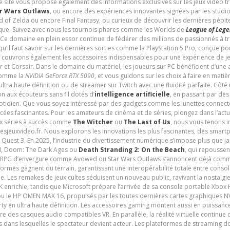
e site vous propose également des informations exclusives sur les jeux vidéo 
r Wars Outlaws
, ou encore des expériences innovantes signées par les studi
d of Zelda ou encore Final Fantasy, ou curieux de découvrir les dernières pépit
udique. Suivez avec nous les tournois phares comme les Worlds de
League of Leg
 Ce domaine en plein essor continue de fédérer des millions de passionnés à 
 qu’il faut savoir sur les dernières sorties comme la PlayStation 5 Pro, conçue 
s couvrons également les accessoires indispensables pour une expérience de je
t Corsair. Dans le domaine du matériel, les joueurs sur PC bénéficient d’une a
 comme la
NVIDIA GeForce RTX 5090
, et vous guidons sur les choix à faire en mati
ltra haute définition ou de streamer sur Twitch avec une fluidité parfaite. Côté
n aux écouteurs sans fil dotés d’
intelligence artificielle
, en passant par de
uotidien. Que vous soyez intéressé par des gadgets comme les lunettes connec
cées fascinantes. Pour les amateurs de cinéma et de séries, plongez dans l’actu
ux séries à succès comme
The Witcher
ou
The Last of Us
, nous vous tenons i
tesjeuxvideo.fr. Nous explorons les innovations les plus fascinantes, des smart
 Quest 3. En 2025, l’industrie du divertissement numérique s’impose plus que 
 VI, Doom: The Dark Ages ou
Death Stranding 2: On the Beach
, qui repoussen
es RPG d’envergure comme Avowed ou Star Wars Outlaws s’annoncent déjà comm
ormes gagnent du terrain, garantissant une interopérabilité totale entre consol
e. Les remakes de jeux cultes séduisent un nouveau public, ravivant la nostalgi
nrichie, tandis que Microsoft prépare l’arrivée de sa console portable Xbox H
ou le HP OMEN MAX 16, propulsés par les toutes dernières cartes graphiques NV
y en ultra haute définition. Les accessoires gaming montent aussi en puissanc
e des casques audio compatibles VR. En parallèle, la réalité virtuelle continu
ives dans lesquelles le spectateur devient acteur. Les plateformes de streaming 