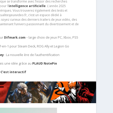
que se transforme avec l’essor des recherches
our l’
intelligence artificielle
. L’année 2025
ériques. Vous trouverez également des tests et
tualitesjeuxvideo.fr, c’est un espace dédié à
soyez curieux des derniers trailers de jeux vidéo, des
aintenant l’univers passionnant du divertissement et de
sur
Difmark.com
– large choix de jeux PC, Xbox, PS5
 7-en-1 pour Steam Deck, ROG Ally et Legion Go
Key
: La nouvelle ère de l’authentification
ais une idée grâce au
PLAUD NotePin
C’est interactif