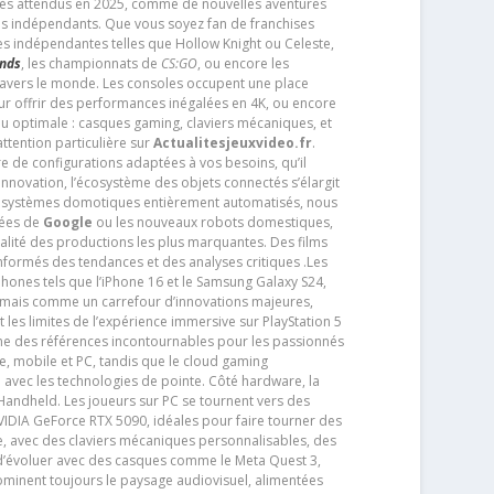
très attendus en 2025, comme de nouvelles aventures
os indépendants. Que vous soyez fan de franchises
es indépendantes telles que Hollow Knight ou Celeste,
ends
, les championnats de
CS:GO
, ou encore les
travers le monde. Les consoles occupent une place
pour offrir des performances inégalées en 4K, ou encore
u optimale : casques gaming, claviers mécaniques, et
ttention particulière sur
Actualitesjeuxvideo.fr
.
ère de configurations adaptées à vos besoins, qu’il
 innovation, l’écosystème des objets connectés s’élargit
s systèmes domotiques entièrement automatisés, nous
tées de
Google
ou les nouveaux robots domestiques,
alité des productions les plus marquantes. Des films
nformés des tendances et des analyses critiques .Les
phones tels que l’iPhone 16 et le Samsung Galaxy S24,
jamais comme un carrefour d’innovations majeures,
t les limites de l’expérience immersive sur PlayStation 5
e des références incontournables pour les passionnés
e, mobile et PC, tandis que le cloud gaming
e avec les technologies de pointe. Côté hardware, la
andheld. Les joueurs sur PC se tournent vers des
IDIA GeForce RTX 5090, idéales pour faire tourner des
e, avec des claviers mécaniques personnalisables, des
e d’évoluer avec des casques comme le Meta Quest 3,
dominent toujours le paysage audiovisuel, alimentées