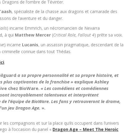
es Dragons de l’ombre de Tévinter.
Taash
, spécialiste de la chasse aux dragons et camarade des
rissons de l’aventure et du danger.
ails
) incarne Emmrich, un nécromancien de Nevarra
d, à qui
Matthew Mercer
(
Critical Role, Fallout 4
) prête sa voix.
ive
) incarne
Lucanis
, un assassin pragmatique, descendant de la
n criminelle connue dans tout Thédas.
ici
.
ilguard
a sa propre personnalité et sa propre histoire, et
s plus captivantes de la franchise »
explique Ashley
tive chez BioWare.
« Les comédiens et comédiennes
e sont incroyablement talentueux et interprètent
e de l’équipe de BioWare. Les fans y retrouveront le drame,
d’un jeu Dragon Age.
».
r les compagnons et sur la place qu’ils occupent dans l’univers
go à l’occasion du panel
«
Dragon Age – Meet The Heroic