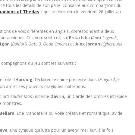
cé tous les détails de son panel consacré aux compagnons du
panions of Thedas
»
qui se déroulera le vendredi 26 juillet au
ptions de voix différentes en anglais, correspondant à deux
ritanniques. Ces voix sont celles d’
Erika Ishii
(
Apex Legends,
rigan
(
Baldur’s Gate 3, Good Omens
) et
Alex Jordan
(
Cyberpunk
 compagnons du jeu sont les suivants :
le rôle
d’
Harding
, l’éclaireuse naine présente dans
Dragon Age:
on arc et ses pouvoirs magiques inattendus.
niac’s Spider-Man
) incarne
Davrin,
un Garde des ombres intrépide
e monstres.
Bellara
, une Mandataire du Voile créative et romantique, avide
eve
, une cynique qui lutte pour un avenir meilleur, à la fois