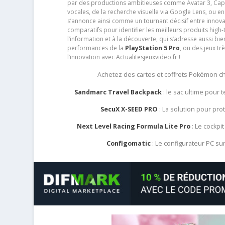
par des productions ambitieuses comme Avatar 3, Capt
vocales, de la recherche visuelle via Google Lens, ou 
s’annonce ainsi comme un tournant décisif entre innov
comparatifs pour identifier les meilleurs produits high-t
l’information et à la découverte, qui s’adresse aussi b
performances de la
PlayStation 5 Pro
, ou des jeux t
l’innovation avec Actualitesjeuxvideo.fr !
Achetez des cartes et coffrets Pokémon 
Sandmarc Travel Backpack
: le sac ultime pour
SecuX X-SEED PRO
: La solution pour pr
Next Level Racing Formula Lite Pro
: Le cockpit
Configomatic
: Le configurateur PC s