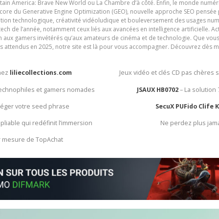
ain America: Brave New World ou La Chambre d’à côté. Enfin, le monde numéri
encore du Generative Engine Optimization (GEO), nouvelle approche SEO pensée p
ation technologique, créativité vidéoludique et bouleversement des usages num
ech de l’année, notamment ceux liés aux avancées en intelligence artificielle. Ac
ien aux gamers invétérés qu’aux amateurs de cinéma et de technologie. Que vous 
rès attendus en 2025, notre site est là pour vous accompagner. Découvrez dès m
chez
liliecollections.com
Jeux vidéo et clés CD pas chères 
 technophiles et gamers nomades
JSAUX HB0702
– La solution
otéger votre seed phrase
SecuX PUFido Clife 
 pliable qui redéfinit l’immersion
Ne perdez plus jam
ur mesure de TopAchat