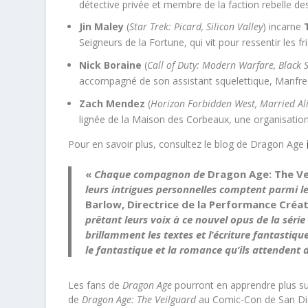
détective privée et membre de la faction rebelle d
Jin Maley
(
Star Trek: Picard, Silicon Valley
) incarne
Seigneurs de la Fortune, qui vit pour ressentir les f
Nick Boraine
(
Call of Duty: Modern Warfare, Black S
accompagné de son assistant squelettique, Manfre
Zach Mendez
(
Horizon Forbidden West, Married Al
lignée de la Maison des Corbeaux, une organisatio
Pour en savoir plus, consultez le blog de Dragon Age
«
Chaque compagnon de
Dragon Age: The Ve
leurs intrigues personnelles comptent parmi le
Barlow, Directrice de la Performance Créa
prêtant leurs voix à ce nouvel opus de la séri
brillamment les textes et l’écriture fantastiqu
le fantastique et la romance qu’ils attendent 
Les fans de
Dragon Age
pourront en apprendre plus su
de
Dragon Age: The Veilguard
au Comic-Con de San Die