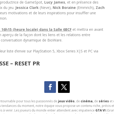
t productrice de GameSpot,
Lucy James
, et en présence des
x du jeu.
Jessica Clark
(Neve),
Nick Boraine
(Emmrich),
Zach
eurs motivations et de leurs inspirations pour insuffler une
gnon.
à 16h15 (heure locale) dans la Salle 6BCF
et mettra en avant
n aperçu de la façon dont les liens et les relations entre
e conversation dynamique de BioWare.
leur liste d’envie sur PlayStation 5, Xbox Series X|S et PC via
SE – RESET PR
contournable pour tous les passionnés de
jeux vidéo
, de
cinéma
,
de
séries
et 
les tendances du moment, notre équipe vous propose un contenu riche, précis et
és à venir. Les joueurs du monde entier attendent avec impatience
GTA VI
(Gran