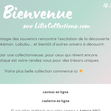
casinos en ligne
roulette en ligne
© actualites Hightech jeux video cinema +
Agence NikO