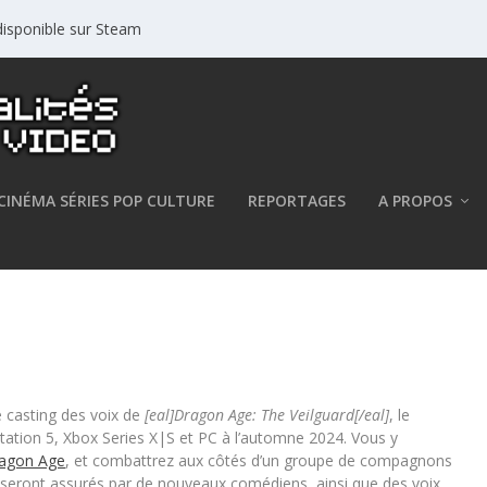
isponible sur Steam
CINÉMA SÉRIES POP CULTURE
REPORTAGES
A PROPOS
 EA et BioWare dévoilent le
le casting des voix de
[eal]Dragon Age: The Veilguard[/eal]
,
le
tation 5, Xbox Series X|S et PC à l’automne 2024. Vous y
agon Age
, et combattrez aux côtés d’un groupe de compagnons
s seront assurés par de nouveaux comédiens, ainsi que des voix