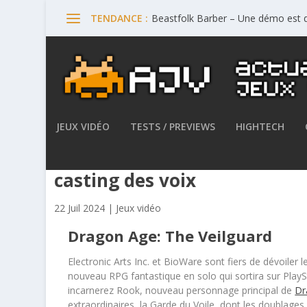
Beastfolk Barber – Une démo est d
TENDANCE :
JEUX VIDÉO
TESTS / PREVIEWS
HIGHTECH
Dragon Age: The Veilguard –
casting des voix
22 Juil 2024
|
Jeux vidéo
Dragon Age: The Veilguard
Electronic Arts Inc. et BioWare sont fiers de dévoiler 
nouveau RPG fantastique en solo qui sortira sur PlayS
incarnerez Rook, nouveau personnage principal de
Dr
extraordinaires, la Garde du Voile, dont les doublage