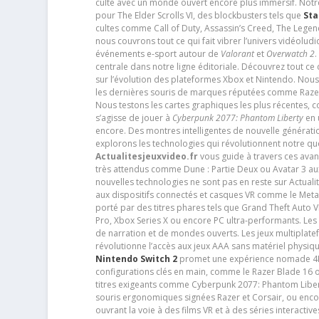
culte avec un monde ouvert encore plus immersif. Notr
pour The Elder Scrolls VI, des blockbusters tels que
Sta
cultes comme Call of Duty, Assassin’s Creed, The Legen
nous couvrons tout ce qui fait vibrer l’univers vidéol
événements e-sport autour de
Valorant
et
Overwatch 2
.
centrale dans notre ligne éditoriale. Découvrez tout ce
sur l’évolution des plateformes Xbox et Nintendo. Nou
les dernières souris de marques réputées comme Razer e
Nous testons les cartes graphiques les plus récentes,
s’agisse de jouer à
Cyberpunk 2077: Phantom Liberty
en u
encore. Des montres intelligentes de nouvelle génératio
explorons les technologies qui révolutionnent notre q
Actualitesjeuxvideo.fr
vous guide à travers ces avan
très attendus comme Dune : Partie Deux ou Avatar 3 a
nouvelles technologies ne sont pas en reste sur Actuali
aux dispositifs connectés et casques VR comme le Meta
porté par des titres phares tels que Grand Theft Auto
Pro, Xbox Series X ou encore PC ultra-performants. L
de narration et de mondes ouverts. Les jeux multiplatef
révolutionne l’accès aux jeux AAA sans matériel physiqu
Nintendo Switch 2
promet une expérience nomade 4K e
configurations clés en main, comme le Razer Blade 16 
titres exigeants comme Cyberpunk 2077: Phantom Libert
souris ergonomiques signées Razer et Corsair, ou encor
ouvrant la voie à des films VR et à des séries interact