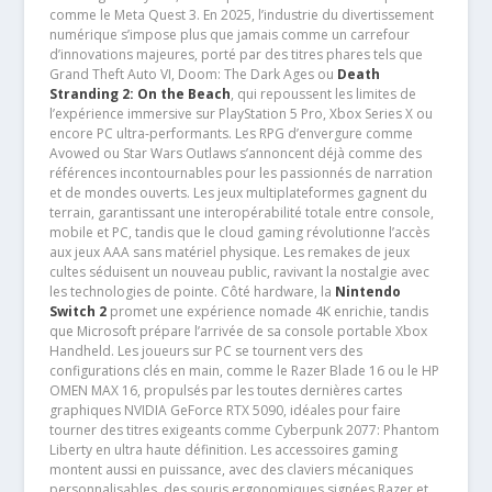
comme le Meta Quest 3. En 2025, l’industrie du divertissement
numérique s’impose plus que jamais comme un carrefour
d’innovations majeures, porté par des titres phares tels que
Grand Theft Auto VI, Doom: The Dark Ages ou
Death
Stranding 2: On the Beach
, qui repoussent les limites de
l’expérience immersive sur PlayStation 5 Pro, Xbox Series X ou
encore PC ultra-performants. Les RPG d’envergure comme
Avowed ou Star Wars Outlaws s’annoncent déjà comme des
références incontournables pour les passionnés de narration
et de mondes ouverts. Les jeux multiplateformes gagnent du
terrain, garantissant une interopérabilité totale entre console,
mobile et PC, tandis que le cloud gaming révolutionne l’accès
aux jeux AAA sans matériel physique. Les remakes de jeux
cultes séduisent un nouveau public, ravivant la nostalgie avec
les technologies de pointe. Côté hardware, la
Nintendo
Switch 2
promet une expérience nomade 4K enrichie, tandis
que Microsoft prépare l’arrivée de sa console portable Xbox
Handheld. Les joueurs sur PC se tournent vers des
configurations clés en main, comme le Razer Blade 16 ou le HP
OMEN MAX 16, propulsés par les toutes dernières cartes
graphiques NVIDIA GeForce RTX 5090, idéales pour faire
tourner des titres exigeants comme Cyberpunk 2077: Phantom
Liberty en ultra haute définition. Les accessoires gaming
montent aussi en puissance, avec des claviers mécaniques
personnalisables, des souris ergonomiques signées Razer et