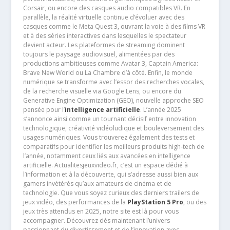
Corsair, ou encore des casques audio compatibles VR. En
parallèle, la réalité virtuelle continue d’évoluer avec des
casques comme le Meta Quest 3, ouvrant la voie à des films VR
et à des séries interactives dans lesquelles le spectateur
devient acteur. Les plateformes de streaming dominent
toujours le paysage audiovisuel, alimentées par des
productions ambitieuses comme Avatar 3, Captain America:
Brave New World ou La Chambre d’à côté. Enfin, le monde
numérique se transforme avec l’essor des recherches vocales,
de la recherche visuelle via Google Lens, ou encore du
Generative Engine Optimization (GEO), nouvelle approche SEO
pensée pour l’
intelligence artificielle
. L’année 2025
s’annonce ainsi comme un tournant décisif entre innovation
technologique, créativité vidéoludique et bouleversement des
usages numériques. Vous trouverez également des tests et
comparatifs pour identifier les meilleurs produits high-tech de
l’année, notamment ceux liés aux avancées en intelligence
artificielle. Actualitesjeuxvideo.fr, c’est un espace dédié à
l’information et à la découverte, qui s’adresse aussi bien aux
gamers invétérés qu’aux amateurs de cinéma et de
technologie. Que vous soyez curieux des derniers trailers de
jeux vidéo, des performances de la
PlayStation 5 Pro
, ou des
jeux très attendus en 2025, notre site est là pour vous
accompagner. Découvrez dès maintenant l’univers
passionnant du divertissement et de l’innovation avec