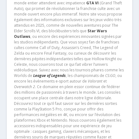
monde entier attendent avec impatience
GTA VI
(Grand Theft
Auto), qui promet de révolutionner la franchise culte avec un
monde ouvert encore plus immersif. Notre site vous propose
également des informations exclusives sur les jeux vidéo très
attendus en 2025, comme de nouvelles aventures pour The
Elder Scrolls VI, des blockbusters tels que
Star Wars
Outlaws
, ou encore des expériences innovantes signées par
les studios indépendants. Que vous soyez fan de franchises
cultes comme Call of Duty, Assassin’s Creed, The Legend of
Zelda ou encore Final Fantasy, ou curieux de découvrir les
dernières pépites indépendantes telles que Hollow Knight ou
Celeste, nous couvrons tout ce qui fait vibrer l’univers
vidéoludique. Suivez avec nous les tournois phares comme les
Worlds de
League of Legends
, les championnats de
CS:GO
, ou
encore les événements e-sport autour de
Valorant
et
Overwatch 2
. Ce domaine en plein essor continue de fédérer
des millions de passionnés à travers le monde. Les consoles
occupent une place centrale dans notre ligne éditoriale.
Découvrez tout ce qu’il faut savoir sur les dernières sorties
comme la PlayStation 5 Pro, conçue pour offrir des
performances inégalées en 4K, ou encore sur l’évolution des
plateformes Xbox et Nintendo. Nous couvrons également les
accessoires indispensables pour une expérience de jeu
optimale : casques gaming, claviers mécaniques, et les
dernières souris de marques réputées comme Razer et