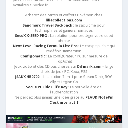
Actualitesjeuxvideo.fr !
Achetez des cartes et coffrets Pokémon chez
liliecollections.com
Sandmarc Travel Backpack
: le sac ultime pour
technophiles et gamers nomades
SecuX X-SEED PRO
: La solution pour protéger votre seed
phrase
Next Level Racing Formula Lite Pro
: Le cockpit pliable qui
redéfinit l’immersion
Configomatic
: Le configurateur PC sur mesure de
TopAchat
Jeux vidéo et clés CD pas chères sur
Difmark.com
– large
choix de jeux PC, Xbox, PS5
JSAUX HB0702
– La solution 7-en-1 pour Steam Deck, ROG
Ally et Legion Go
SecuX PUFido Clife Key
: La nouvelle ère de
l’authentification
Ne perdez plus jamais une idée grâce au
PLAUD NotePin
C’est interactif