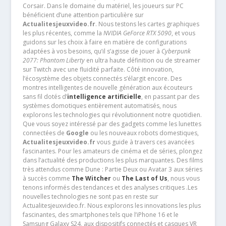
Corsair. Dans le domaine du matériel, les joueurs sur PC
bénéficient d’une attention particulière sur
Actualitesjeuxvideo.fr
. Nous testons les cartes graphiques
les plus récentes, comme la
NVIDIA GeForce RTX 5090
, et vous
guidons sur les choix à faire en matière de configurations
adaptées à vos besoins, qu’il s’agisse de jouer à
Cyberpunk
2077: Phantom Liberty
en ultra haute définition ou de streamer
sur Twitch avec une fluidité parfaite. Côté innovation,
l’écosystème des objets connectés s’élargit encore. Des
montres intelligentes de nouvelle génération aux écouteurs
sans fil dotés d’
intelligence artificielle
, en passant par des
systèmes domotiques entièrement automatisés, nous
explorons les technologies qui révolutionnent notre quotidien.
Que vous soyez intéressé par des gadgets comme les lunettes
connectées de
Google
ou les nouveaux robots domestiques,
Actualitesjeuxvideo.fr
vous guide à travers ces avancées
fascinantes. Pour les amateurs de cinéma et de séries, plongez
dans l’actualité des productions les plus marquantes. Des films
très attendus comme Dune : Partie Deux ou Avatar 3 aux séries
à succès comme
The Witcher
ou
The Last of Us
, nous vous
tenons informés des tendances et des analyses critiques .Les
nouvelles technologies ne sont pas en reste sur
Actualitesjeuxvideo.fr. Nous explorons les innovations les plus
fascinantes, des smartphones tels que l’iPhone 16 et le
Samsung Galaxy S24, aux dispositifs connectés et casques VR