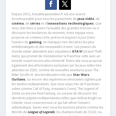
Depuis 2012, Actualitesjeuxvideo.fr est une source
incontournable pour tous les passionnés de
jeux vidéo
, de
cinéma
,
de
séries
et d’
innovations technologiques
. Que
vous cherchiez à suivre l’actualité des grandes licences ou à
découvrir les tendances du moment, notre équipe vous
propose un contenu riche, précis et toujours à jour.Dans
l’univers du
gaming
, ne manquez rien des titres les plus
emblématiques et des nouveautés à venir. Les joueurs du
monde entier attendent avec impatience
GTA VI
(Grand Theft
Auto), qui promet de révolutionner la franchise culte avec un
monde ouvert encore plus immersif. Notre site vous propose
également des informations exclusives sur les jeux vidéo très
attendus en 2025, comme de nouvelles aventures pour The
Elder Scrolls VI, des blockbusters tels que
Star Wars
Outlaws
, ou encore des expériences innovantes signées par
les studios indépendants. Que vous soyez fan de franchises
cultes comme Call of Duty, Assassin’s Creed, The Legend of
Zelda ou encore Final Fantasy, ou curieux de découvrir les
dernières pépites indépendantes telles que Hollow Knight ou
Celeste, nous couvrons tout ce qui fait vibrer l’univers
vidéoludique. Suivez avec nous les tournois phares comme les
Worlds de
League of Legends
, les championnats de
CS:GO
, ou