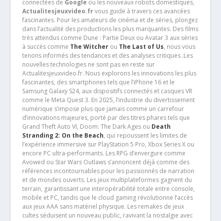
connectées de
Google
ou les nouveaux robots domestiques,
Actualitesjeuxvideo.fr
vous guide à travers ces avancées
fascinantes. Pour les amateurs de cinéma et de séries, plongez
dans l’actualité des productions les plus marquantes. Des films
très attendus comme Dune : Partie Deux ou Avatar 3 aux séries
à succès comme
The Witcher
ou
The Last of Us
, nous vous
tenons informés des tendances et des analyses critiques .Les
nouvelles technologies ne sont pas en reste sur
Actualitesjeuxvideo.fr. Nous explorons les innovations les plus
fascinantes, des smartphones tels que l’iPhone 16 et le
Samsung Galaxy S24, aux dispositifs connectés et casques VR
comme le Meta Quest 3. En 2025, l’industrie du divertissement
numérique s’impose plus que jamais comme un carrefour
d’innovations majeures, porté par des titres phares tels que
Grand Theft Auto VI, Doom: The Dark Ages ou
Death
Stranding 2: On the Beach
, qui repoussent les limites de
l’expérience immersive sur PlayStation 5 Pro, Xbox Series X ou
encore PC ultra-performants. Les RPG d’envergure comme
Avowed ou Star Wars Outlaws s’annoncent déjà comme des
références incontournables pour les passionnés de narration
et de mondes ouverts. Les jeux multiplateformes gagnent du
terrain, garantissant une interopérabilité totale entre console,
mobile et PC, tandis que le cloud gaming révolutionne l’accès
aux jeux AAA sans matériel physique. Les remakes de jeux
cultes séduisent un nouveau public, ravivant la nostalgie avec