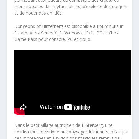
monstrueuses des mythes alpins, d’explorer des donjons
et de nouer des amitiés.
Dungeons of Hinterberg est disponible aujourd’hui sur
Steam, Xbox Series X|S, Windows 10/11 PC et Xbox
Game Pass pour console, PC et cloud.
Dans le petit village autrichien de Hinterberg, une
destination touristique aux paysages luxuriants, à l’air pur
des montagnes et aux donjons magiques remplis de