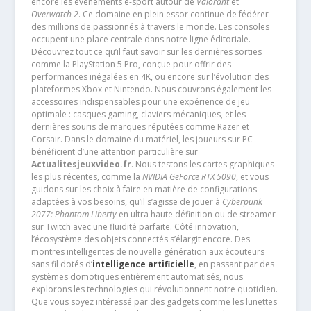
encore les événements e-sport autour de
Valorant
et
Overwatch 2
. Ce domaine en plein essor continue de fédérer
des millions de passionnés à travers le monde. Les consoles
occupent une place centrale dans notre ligne éditoriale.
Découvrez tout ce qu’il faut savoir sur les dernières sorties
comme la PlayStation 5 Pro, conçue pour offrir des
performances inégalées en 4K, ou encore sur l’évolution des
plateformes Xbox et Nintendo. Nous couvrons également les
accessoires indispensables pour une expérience de jeu
optimale : casques gaming, claviers mécaniques, et les
dernières souris de marques réputées comme Razer et
Corsair. Dans le domaine du matériel, les joueurs sur PC
bénéficient d’une attention particulière sur
Actualitesjeuxvideo.fr
. Nous testons les cartes graphiques
les plus récentes, comme la
NVIDIA GeForce RTX 5090
, et vous
guidons sur les choix à faire en matière de configurations
adaptées à vos besoins, qu’il s’agisse de jouer à
Cyberpunk
2077: Phantom Liberty
en ultra haute définition ou de streamer
sur Twitch avec une fluidité parfaite. Côté innovation,
l’écosystème des objets connectés s’élargit encore. Des
montres intelligentes de nouvelle génération aux écouteurs
sans fil dotés d’
intelligence artificielle
, en passant par des
systèmes domotiques entièrement automatisés, nous
explorons les technologies qui révolutionnent notre quotidien.
Que vous soyez intéressé par des gadgets comme les lunettes