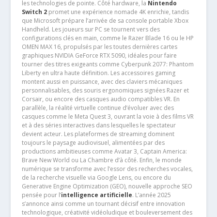
les technologies de pointe. Côté hardware, la
Nintendo
Switch 2
promet une expérience nomade 4K enrichie, tandis
que Microsoft prépare l’arrivée de sa console portable Xbox
Handheld. Les joueurs sur PC se tournent vers des
configurations clés en main, comme le Razer Blade 16 ou le HP
OMEN MAX 16, propulsés par les toutes dernières cartes
graphiques NVIDIA GeForce RTX 5090, idéales pour faire
tourner des titres exigeants comme Cyberpunk 2077: Phantom
Liberty en ultra haute définition. Les accessoires gaming
montent aussi en puissance, avec des claviers mécaniques
personnalisables, des souris ergonomiques signées Razer et
Corsair, ou encore des casques audio compatibles VR. En
parallèle, la réalité virtuelle continue d’évoluer avec des
casques comme le Meta Quest 3, ouvrant la voie à des films VR
et à des séries interactives dans lesquelles le spectateur
devient acteur. Les plateformes de streaming dominent
toujours le paysage audiovisuel, alimentées par des
productions ambitieuses comme Avatar 3, Captain America:
Brave New World ou La Chambre d’à côté. Enfin, le monde
numérique se transforme avec l’essor des recherches vocales,
de la recherche visuelle via Google Lens, ou encore du
Generative Engine Optimization (GEO), nouvelle approche SEO
pensée pour l’
intelligence artificielle
. L’année 2025
s’annonce ainsi comme un tournant décisif entre innovation
technologique, créativité vidéoludique et bouleversement des