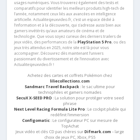
usages numériques. Vous trouverez également des tests et
comparatifs pour identifier les meilleurs produits high-tech de
l’année, notamment ceux liés aux avancées en intelligence
artificielle. Actualitesjeuxvideo.fr, c’est un espace dédié à
l’information et à la découverte, qui s’adresse aussi bien aux
gamers invétérés qu’aux amateurs de cinéma et de
technologie. Que vous soyez curieux des derniers trailers de
jeux vidéo, des performances de la
PlayStation 5 Pro
, ou des
jeux très attendus en 2025, notre site est là pour vous
accompagner. Découvrez dès maintenant l’univers
passionnant du divertissement et de l’innovation avec
Actualitesjeuxvideo.fr !
Achetez des cartes et coffrets Pokémon chez
liliecollections.com
Sandmarc Travel Backpack
: le sac ultime pour
technophiles et gamers nomades
SecuX X-SEED PRO
: La solution pour protéger votre seed
phrase
Next Level Racing Formula Lite Pro
: Le cockpit pliable qui
redéfinit l’immersion
Configomatic
: Le configurateur PC sur mesure de
TopAchat
Jeux vidéo et clés CD pas chères sur
Difmark.com
– large
choix de jeux PC, Xbox, PS5