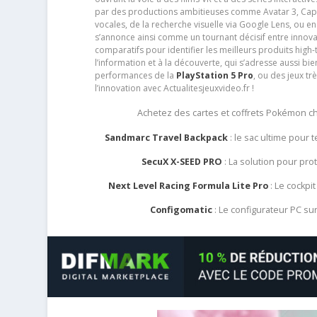
par des productions ambitieuses comme Avatar 3, Capt
vocales, de la recherche visuelle via Google Lens, ou 
s’annonce ainsi comme un tournant décisif entre innov
comparatifs pour identifier les meilleurs produits high-t
l’information et à la découverte, qui s’adresse aussi b
performances de la
PlayStation 5 Pro
, ou des jeux t
l’innovation avec Actualitesjeuxvideo.fr !
Achetez des cartes et coffrets Pokémon 
Sandmarc Travel Backpack
: le sac ultime pour
SecuX X-SEED PRO
: La solution pour pr
Next Level Racing Formula Lite Pro
: Le cockpit
Configomatic
: Le configurateur PC s