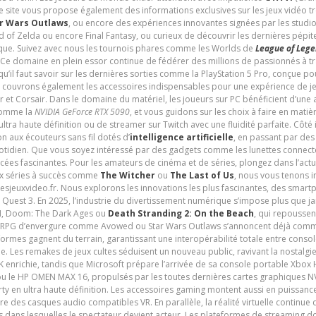
e site vous propose également des informations exclusives sur les jeux vidéo 
r Wars Outlaws
, ou encore des expériences innovantes signées par les studi
d of Zelda ou encore Final Fantasy, ou curieux de découvrir les dernières pépit
udique. Suivez avec nous les tournois phares comme les Worlds de
League of Leg
 Ce domaine en plein essor continue de fédérer des millions de passionnés à 
 qu’il faut savoir sur les dernières sorties comme la PlayStation 5 Pro, conçue 
s couvrons également les accessoires indispensables pour une expérience de je
t Corsair. Dans le domaine du matériel, les joueurs sur PC bénéficient d’une a
 comme la
NVIDIA GeForce RTX 5090
, et vous guidons sur les choix à faire en mati
ltra haute définition ou de streamer sur Twitch avec une fluidité parfaite. Côté
n aux écouteurs sans fil dotés d’
intelligence artificielle
, en passant par de
uotidien. Que vous soyez intéressé par des gadgets comme les lunettes connec
cées fascinantes. Pour les amateurs de cinéma et de séries, plongez dans l’actu
ux séries à succès comme
The Witcher
ou
The Last of Us
, nous vous tenons i
tesjeuxvideo.fr. Nous explorons les innovations les plus fascinantes, des smart
 Quest 3. En 2025, l’industrie du divertissement numérique s’impose plus que 
 VI, Doom: The Dark Ages ou
Death Stranding 2: On the Beach
, qui repoussen
es RPG d’envergure comme Avowed ou Star Wars Outlaws s’annoncent déjà comm
ormes gagnent du terrain, garantissant une interopérabilité totale entre consol
e. Les remakes de jeux cultes séduisent un nouveau public, ravivant la nostalgi
nrichie, tandis que Microsoft prépare l’arrivée de sa console portable Xbox H
ou le HP OMEN MAX 16, propulsés par les toutes dernières cartes graphiques NV
y en ultra haute définition. Les accessoires gaming montent aussi en puissanc
e des casques audio compatibles VR. En parallèle, la réalité virtuelle continu
ives dans lesquelles le spectateur devient acteur. Les plateformes de streaming 