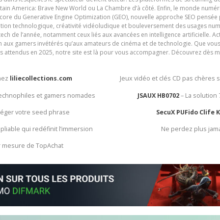
ain America: Brave New World ou La Chambre d’à côté. Enfin, le monde numéri
encore du Generative Engine Optimization (GEO), nouvelle approche SEO pensée p
ation technologique, créativité vidéoludique et bouleversement des usages num
ech de l’année, notamment ceux liés aux avancées en intelligence artificielle. Ac
ien aux gamers invétérés qu’aux amateurs de cinéma et de technologie. Que vous 
rès attendus en 2025, notre site est là pour vous accompagner. Découvrez dès m
chez
liliecollections.com
Jeux vidéo et clés CD pas chères 
 technophiles et gamers nomades
JSAUX HB0702
– La solution
otéger votre seed phrase
SecuX PUFido Clife 
 pliable qui redéfinit l’immersion
Ne perdez plus jam
ur mesure de TopAchat