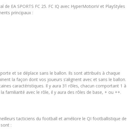
tral de EA SPORTS FC 25. ​FC IQ avec HyperMotionV et PlayStyles
ments principaux :
rte et se déplace sans le ballon. ​Ils sont attribués à chaque
inent la façon dont vos joueurs s’alignent avec et sans le ballon. ​
ines caractéristiques. ​Il y aura 31 rôles, chacun comportant 1 à
la familiarité avec le rôle, il y aura des rôles de base, + ou ++.
lleurs tacticiens du football et améliore le QI footballistique de
 sont :