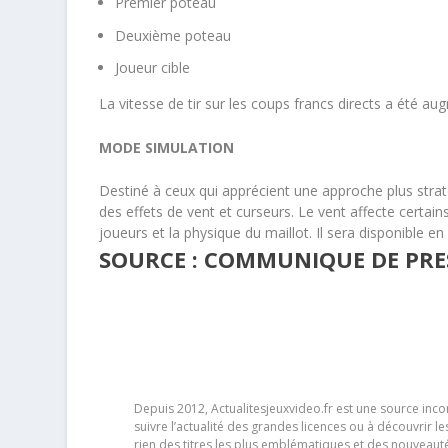
Premier poteau
Deuxième poteau
Joueur cible
La vitesse de tir sur les coups francs directs a été a
MODE SIMULATION
Destiné à ceux qui apprécient une approche plus stra
des effets de vent et curseurs. ​Le vent affecte certain
joueurs et la physique du maillot. ​Il sera disponible e
SOURCE : COMMUNIQUE DE PRES
Depuis 2012, Actualitesjeuxvideo.fr est une source in
suivre l’actualité des grandes licences ou à découvrir 
rien des titres les plus emblématiques et des nouveaut