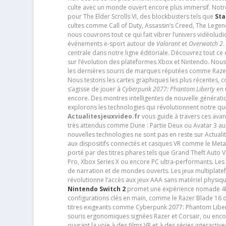
culte avec un monde ouvert encore plus immersif. Notr
pour The Elder Scrolls VI, des blockbusters tels que
Sta
cultes comme Call of Duty, Assassin’s Creed, The Legen
nous couvrons tout ce qui fait vibrer l’univers vidéol
événements e-sport autour de
Valorant
et
Overwatch 2
.
centrale dans notre ligne éditoriale. Découvrez tout ce
sur l’évolution des plateformes Xbox et Nintendo. Nou
les dernières souris de marques réputées comme Razer e
Nous testons les cartes graphiques les plus récentes,
s’agisse de jouer à
Cyberpunk 2077: Phantom Liberty
en u
encore. Des montres intelligentes de nouvelle génératio
explorons les technologies qui révolutionnent notre q
Actualitesjeuxvideo.fr
vous guide à travers ces avan
très attendus comme Dune : Partie Deux ou Avatar 3 a
nouvelles technologies ne sont pas en reste sur Actuali
aux dispositifs connectés et casques VR comme le Meta
porté par des titres phares tels que Grand Theft Auto
Pro, Xbox Series X ou encore PC ultra-performants. L
de narration et de mondes ouverts. Les jeux multiplatef
révolutionne l’accès aux jeux AAA sans matériel physiqu
Nintendo Switch 2
promet une expérience nomade 4K e
configurations clés en main, comme le Razer Blade 16 
titres exigeants comme Cyberpunk 2077: Phantom Libert
souris ergonomiques signées Razer et Corsair, ou encor
ouvrant la voie à des films VR et à des séries interact