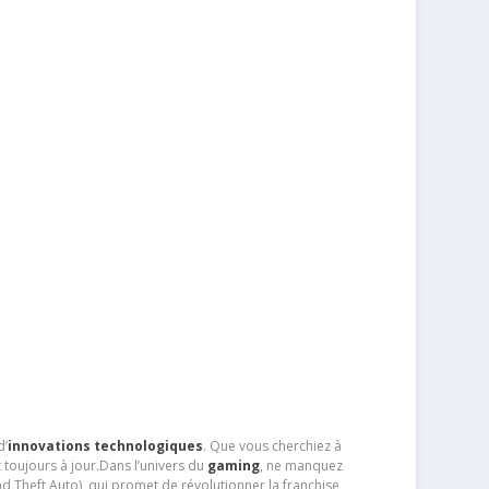
d’
innovations technologiques
. Que vous cherchiez à
 toujours à jour.Dans l’univers du
gaming
, ne manquez
d Theft Auto), qui promet de révolutionner la franchise