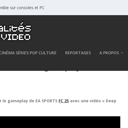
nible sur consoles et PC
CINÉMA SÉRIES POP CULTURE
REPORTAGES
A PROPOS
S dévoile du gameplay
sur le gameplay de EA SPORTS
FC 25
avec une vidéo « Deep