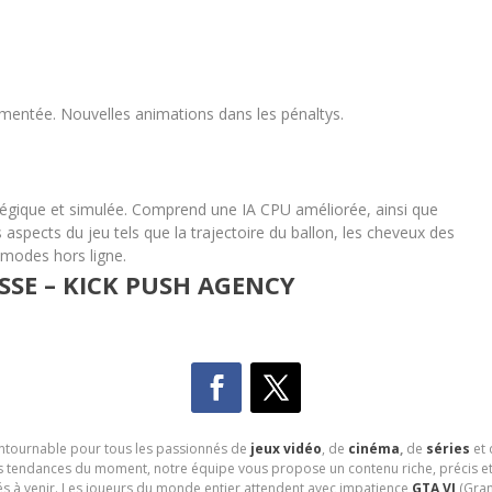
ugmentée. ​Nouvelles animations dans les pénaltys.
tégique et simulée. ​Comprend une IA CPU améliorée, ainsi que
s aspects du jeu tels que la trajectoire du ballon, les cheveux des
n modes hors ligne.
SE – KICK PUSH AGENCY
contournable pour tous les passionnés de
jeux vidéo
, de
cinéma
,
de
séries
et 
les tendances du moment, notre équipe vous propose un contenu riche, précis et
és à venir. Les joueurs du monde entier attendent avec impatience
GTA VI
(Gran