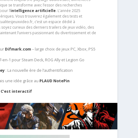
que se transforme avec l’essor des recherches
our l’
intelligence artificielle
. L’année 2025
ériques. Vous trouverez également des tests et
tualitesjeuxvideo.fr, c’est un espace dédié à
soyez curieux des derniers trailers de jeux vidéo, des
aintenant l’univers passionnant du divertissement et de
sur
Difmark.com
– large choix de jeux PC, Xbox, PS5
 7-en-1 pour Steam Deck, ROG Ally et Legion Go
Key
: La nouvelle ère de l’authentification
ais une idée grâce au
PLAUD NotePin
C’est interactif