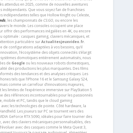
très attendus en 2025, comme de nouvelles aventures
os indépendants. Que vous soyez fan de franchises
es indépendantes telles que Hollow Knight ou Celeste,
ends
, les championnats de
CS:GO
, ou encore les
travers le monde. Les consoles occupent une place
pour offrir des performances inégalées en 4K, ou encore
u optimale : casques gaming, claviers mécaniques, et
ttention particulière sur
Actualitesjeuxvideo.fr
.
ère de configurations adaptées à vos besoins, qu’il
 innovation, l’écosystème des objets connectés s’élargit
s systèmes domotiques entièrement automatisés, nous
tées de
Google
ou les nouveaux robots domestiques,
alité des productions les plus marquantes. Des films
nformés des tendances et des analyses critiques .Les
phones tels que l’iPhone 16 et le Samsung Galaxy S24,
jamais comme un carrefour d’innovations majeures,
t les limites de l’expérience immersive sur PlayStation 5
e des références incontournables pour les passionnés
e, mobile et PC, tandis que le cloud gaming
e avec les technologies de pointe. Côté hardware, la
andheld. Les joueurs sur PC se tournent vers des
IDIA GeForce RTX 5090, idéales pour faire tourner des
e, avec des claviers mécaniques personnalisables, des
e d’évoluer avec des casques comme le Meta Quest 3,
dominent toujours le paysage audiovisuel, alimentées