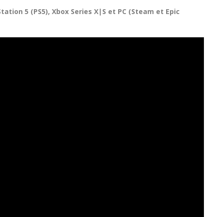
Station 5 (PS5), Xbox Series X|S et PC (Steam et Epic