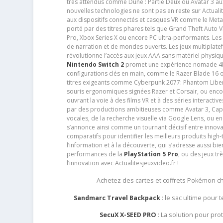
très attendus comme Dune : Partie Deux ou Avatar 3 a
nouvelles technologies ne sont pas en reste sur Actuali
aux dispositifs connectés et casques VR comme le Meta
porté par des titres phares tels que Grand Theft Auto
Pro, Xbox Series X ou encore PC ultra-performants. L
de narration et de mondes ouverts. Les jeux multiplatef
révolutionne l’accès aux jeux AAA sans matériel physiqu
Nintendo Switch 2
promet une expérience nomade 4K e
configurations clés en main, comme le Razer Blade 16 
titres exigeants comme Cyberpunk 2077: Phantom Libert
souris ergonomiques signées Razer et Corsair, ou encor
ouvrant la voie à des films VR et à des séries interact
par des productions ambitieuses comme Avatar 3, Capt
vocales, de la recherche visuelle via Google Lens, ou 
s’annonce ainsi comme un tournant décisif entre innov
comparatifs pour identifier les meilleurs produits high-t
l’information et à la découverte, qui s’adresse aussi b
performances de la
PlayStation 5 Pro
, ou des jeux t
l’innovation avec Actualitesjeuxvideo.fr !
Achetez des cartes et coffrets Pokémon 
Sandmarc Travel Backpack
: le sac ultime pour
SecuX X-SEED PRO
: La solution pour pr