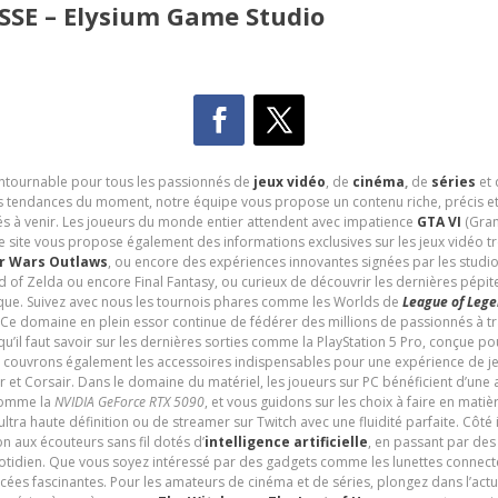
SE – Elysium Game Studio
contournable pour tous les passionnés de
jeux vidéo
, de
cinéma
,
de
séries
et 
les tendances du moment, notre équipe vous propose un contenu riche, précis et
és à venir. Les joueurs du monde entier attendent avec impatience
GTA VI
(Gran
e site vous propose également des informations exclusives sur les jeux vidéo 
r Wars Outlaws
, ou encore des expériences innovantes signées par les studi
d of Zelda ou encore Final Fantasy, ou curieux de découvrir les dernières pépit
udique. Suivez avec nous les tournois phares comme les Worlds de
League of Leg
 Ce domaine en plein essor continue de fédérer des millions de passionnés à 
 qu’il faut savoir sur les dernières sorties comme la PlayStation 5 Pro, conçue 
s couvrons également les accessoires indispensables pour une expérience de je
t Corsair. Dans le domaine du matériel, les joueurs sur PC bénéficient d’une a
 comme la
NVIDIA GeForce RTX 5090
, et vous guidons sur les choix à faire en mati
ltra haute définition ou de streamer sur Twitch avec une fluidité parfaite. Côté
n aux écouteurs sans fil dotés d’
intelligence artificielle
, en passant par de
uotidien. Que vous soyez intéressé par des gadgets comme les lunettes connec
cées fascinantes. Pour les amateurs de cinéma et de séries, plongez dans l’actu