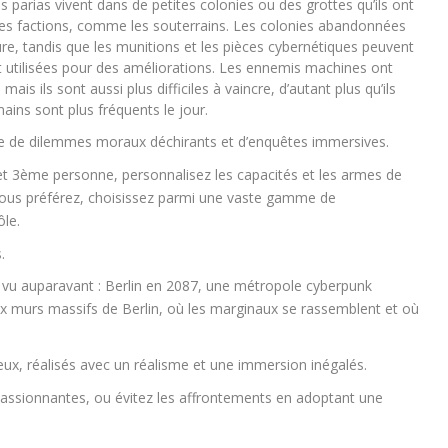
 parias vivent dans de petites colonies ou des grottes qu’ils ont
tes factions, comme les souterrains. Les colonies abandonnées
e, tandis que les munitions et les pièces cybernétiques peuvent
t utilisées pour des améliorations. Les ennemis machines ont
s ils sont aussi plus difficiles à vaincre, d’autant plus qu’ils
ains sont plus fréquents le jour.
ée de dilemmes moraux déchirants et d’enquêtes immersives.
t 3ème personne, personnalisez les capacités et les armes de
 vous préférez, choisissez parmi une vaste gamme de
ôle.
.
vu auparavant : Berlin en 2087, une métropole cyberpunk
x murs massifs de Berlin, où les marginaux se rassemblent et où
ux, réalisés avec un réalisme et une immersion inégalés.
assionnantes, ou évitez les affrontements en adoptant une