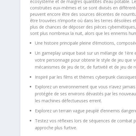
écosystème et de maigres quantités d’eau potable. Les
construites eux-mêmes et se sont divisés en différen
peuvent encore être des sources décentes de nourritur
être trouvées n’importe où dans les terres désolées e
plus de chances de déposer des pièces cybernétiques, mai
sont plus nombreux la nuit, alors que les ennemis hum
Une histoire principale pleine d’émotions, compos
Un gameplay unique basé sur un mélange de 1ère e
votre personnage pour obtenir le style de jeu que
mécanismes de jeu de tir, de furtivité et de jeu de r
Inspiré par les films et thèmes cyberpunk classiques
Explorez un environnement que vous n’avez jamais 
protégée de ses environs dévastés par les nouveau
les machines défectueuses errent.
Explorez un terrain vague peuplé d’ennemis dangere
Testez vos réflexes lors de séquences de combat p
approche plus furtive.