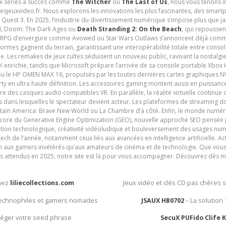
ux séries à succès comme
The Witcher
ou
The Last of Us
, nous vous tenons i
tesjeuxvideo.fr. Nous explorons les innovations les plus fascinantes, des smart
 Quest 3. En 2025, l’industrie du divertissement numérique s’impose plus que 
 VI, Doom: The Dark Ages ou
Death Stranding 2: On the Beach
, qui repoussen
es RPG d’envergure comme Avowed ou Star Wars Outlaws s’annoncent déjà comm
ormes gagnent du terrain, garantissant une interopérabilité totale entre consol
e. Les remakes de jeux cultes séduisent un nouveau public, ravivant la nostalgi
nrichie, tandis que Microsoft prépare l’arrivée de sa console portable Xbox H
ou le HP OMEN MAX 16, propulsés par les toutes dernières cartes graphiques NV
y en ultra haute définition. Les accessoires gaming montent aussi en puissanc
e des casques audio compatibles VR. En parallèle, la réalité virtuelle continu
ives dans lesquelles le spectateur devient acteur. Les plateformes de streaming 
ain America: Brave New World ou La Chambre d’à côté. Enfin, le monde numéri
encore du Generative Engine Optimization (GEO), nouvelle approche SEO pensée p
ation technologique, créativité vidéoludique et bouleversement des usages num
ech de l’année, notamment ceux liés aux avancées en intelligence artificielle. Ac
ien aux gamers invétérés qu’aux amateurs de cinéma et de technologie. Que vous 
rès attendus en 2025, notre site est là pour vous accompagner. Découvrez dès m
chez
liliecollections.com
Jeux vidéo et clés CD pas chères 
 technophiles et gamers nomades
JSAUX HB0702
– La solution
otéger votre seed phrase
SecuX PUFido Clife 