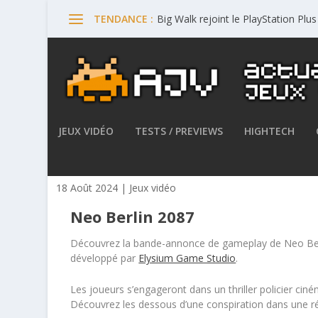
Big Walk rejoint le PlayStation Plu
TENDANCE :
JEUX VIDÉO
TESTS / PREVIEWS
HIGHTECH
Elysium Game Studio dévoile
18 Août 2024
|
Jeux vidéo
Neo Berlin 2087
Découvrez la bande-annonce de gameplay de Neo Berli
développé par
Elysium Game Studio
.
Les joueurs s’engageront dans un thriller policier cin
Découvrez les dessous d’une conspiration dans une r