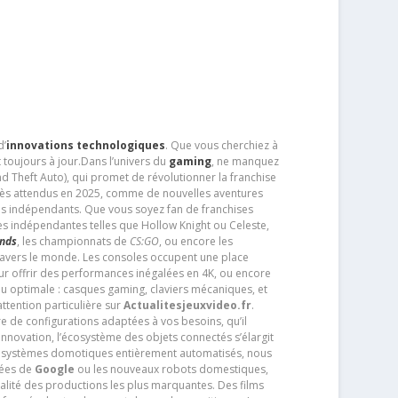
d’
innovations technologiques
. Que vous cherchiez à
 toujours à jour.Dans l’univers du
gaming
, ne manquez
d Theft Auto), qui promet de révolutionner la franchise
très attendus en 2025, comme de nouvelles aventures
os indépendants. Que vous soyez fan de franchises
es indépendantes telles que Hollow Knight ou Celeste,
ends
, les championnats de
CS:GO
, ou encore les
travers le monde. Les consoles occupent une place
pour offrir des performances inégalées en 4K, ou encore
u optimale : casques gaming, claviers mécaniques, et
ttention particulière sur
Actualitesjeuxvideo.fr
.
ère de configurations adaptées à vos besoins, qu’il
 innovation, l’écosystème des objets connectés s’élargit
s systèmes domotiques entièrement automatisés, nous
tées de
Google
ou les nouveaux robots domestiques,
alité des productions les plus marquantes. Des films