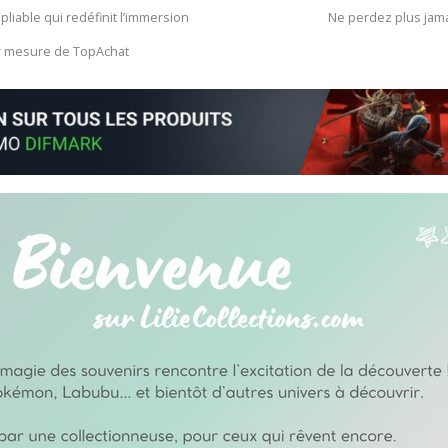
 pliable qui redéfinit l’immersion
Ne perdez plus jam
ur mesure de TopAchat