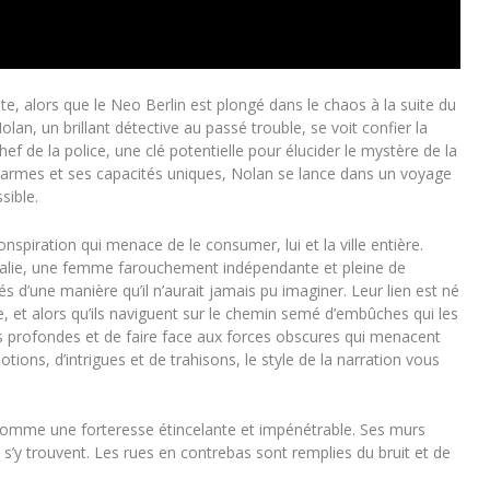
e, alors que le Neo Berlin est plongé dans le chaos à la suite du
an, un brillant détective au passé trouble, se voit confier la
hef de la police, une clé potentielle pour élucider le mystère de la
 armes et ses capacités uniques, Nolan se lance dans un voyage
sible.
onspiration qui menace de le consumer, lui et la ville entière.
talie, une femme farouchement indépendante et pleine de
és d’une manière qu’il n’aurait jamais pu imaginer. Leur lien est né
e, et alors qu’ils naviguent sur le chemin semé d’embûches qui les
plus profondes et de faire face aux forces obscures qui menacent
tions, d’intrigues et de trahisons, le style de la narration vous
e comme une forteresse étincelante et impénétrable. Ses murs
s’y trouvent. Les rues en contrebas sont remplies du bruit et de