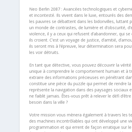
Neo Berlin 2087 : Avancées technologiques et cybernétis
et incontesté. Ils vivent dans le luxe, entourés des d
les pauvres se débattent dans les bidonvilles, luttant 
un monde de contrastes, de lumière et d’obscurité, d’e
violence, il y a ceux qui refusent d’abandonner, qui s
ils croient. C’est un voyage de justice, d’amitié, d’amour
ils seront mis à l’épreuve, leur détermination sera pou
les voir détruits.
En tant que détective, vous pouvez découvrir la véri
unique à comprendre le comportement humain et à tro
extraire des informations précieuses en pénétrant da
constitue une pièce du puzzle qui permet de rendre la 
représente la navigation dans des paysages sociaux e
ne faiblit jamais. Êtes-vous prêt à relever le défi d’êtr
besoin dans la ville ?
Votre mission vous mènera également à travers les ter
des machines incontrôlables qui ont développé une vi
programmation et qui errent de façon erratique sur le t