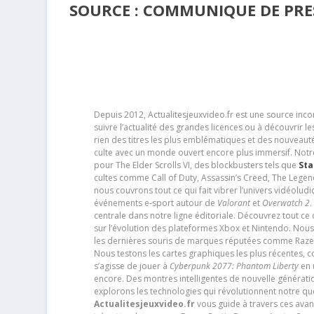
SOURCE : COMMUNIQUE DE PRES
Depuis 2012, Actualitesjeuxvideo.fr est une source in
suivre l’actualité des grandes licences ou à découvrir 
rien des titres les plus emblématiques et des nouveaut
culte avec un monde ouvert encore plus immersif. Notr
pour The Elder Scrolls VI, des blockbusters tels que
Sta
cultes comme Call of Duty, Assassin’s Creed, The Legen
nous couvrons tout ce qui fait vibrer l’univers vidéol
événements e-sport autour de
Valorant
et
Overwatch 2
.
centrale dans notre ligne éditoriale. Découvrez tout ce
sur l’évolution des plateformes Xbox et Nintendo. Nou
les dernières souris de marques réputées comme Razer e
Nous testons les cartes graphiques les plus récentes,
s’agisse de jouer à
Cyberpunk 2077: Phantom Liberty
en u
encore. Des montres intelligentes de nouvelle génératio
explorons les technologies qui révolutionnent notre q
Actualitesjeuxvideo.fr
vous guide à travers ces avan