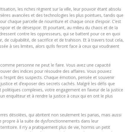
ation, les riches règnent sur la ville, leur pouvoir étant absolu
ernières avancées et des technologies les plus pointues, tandis que
pour chaque parcelle de nourriture et chaque once d’espoir. C’est
spoir et de désespoir. Et pourtant, au milieu du chaos et de la
e dressent contre les oppresseurs, qui se battent pour ce en quoi
, de culpabilité, de sacrifice et de trahison. Et à travers tout cela,
ssée à ses limites, alors qu’ils feront face à ceux qui voudraient
té comme personne ne peut le faire. Vous avez une capacité
uver des indices pour résoudre des affaires. Vous pouvez
ns l’esprit des suspects. Chaque émotion, pensée et souvenir
justice et d’exposer des secrets cachés. Malgré les défis que
t politiques complexes, votre engagement en faveur de la justice
e un enquêteur et à rendre la justice à ceux qui en ont le plus
res désolées, qui abritent non seulement les parias, mais aussi
e propre à la suite de dysfonctionnements dans leur
erritoire. Il n’y a pratiquement plus de vie, hormis un petit