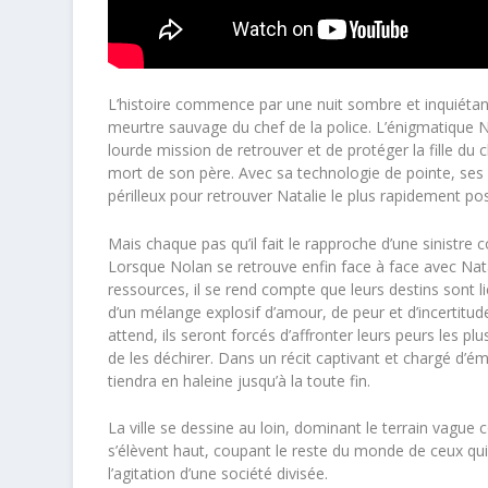
L’histoire commence par une nuit sombre et inquiétant
meurtre sauvage du chef de la police. L’énigmatique Nol
lourde mission de retrouver et de protéger la fille du c
mort de son père. Avec sa technologie de pointe, ses
périlleux pour retrouver Natalie le plus rapidement pos
Mais chaque pas qu’il fait le rapproche d’une sinistre c
Lorsque Nolan se retrouve enfin face à face avec Na
ressources, il se rend compte que leurs destins sont li
d’un mélange explosif d’amour, de peur et d’incertitud
attend, ils seront forcés d’affronter leurs peurs les 
de les déchirer. Dans un récit captivant et chargé d’émo
tiendra en haleine jusqu’à la toute fin.
La ville se dessine au loin, dominant le terrain vagu
s’élèvent haut, coupant le reste du monde de ceux qui 
l’agitation d’une société divisée.