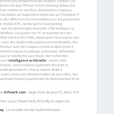
nformés des tendances et des analyses critiques .Les
phones tels que l’iPhone 16 et le Samsung Galaxy S24,
jamais comme un carrefour d’innovations majeures,
t les limites de l’expérience immersive sur PlayStation 5
e des références incontournables pour les passionnés
e, mobile et PC, tandis que le cloud gaming
e avec les technologies de pointe. Côté hardware, la
andheld. Les joueurs sur PC se tournent vers des
IDIA GeForce RTX 5090, idéales pour faire tourner des
e, avec des claviers mécaniques personnalisables, des
e d’évoluer avec des casques comme le Meta Quest 3,
dominent toujours le paysage audiovisuel, alimentées
que se transforme avec l’essor des recherches
our l’
intelligence artificielle
. L’année 2025
ériques. Vous trouverez également des tests et
tualitesjeuxvideo.fr, c’est un espace dédié à
soyez curieux des derniers trailers de jeux vidéo, des
aintenant l’univers passionnant du divertissement et de
sur
Difmark.com
– large choix de jeux PC, Xbox, PS5
 7-en-1 pour Steam Deck, ROG Ally et Legion Go
Key
: La nouvelle ère de l’authentification