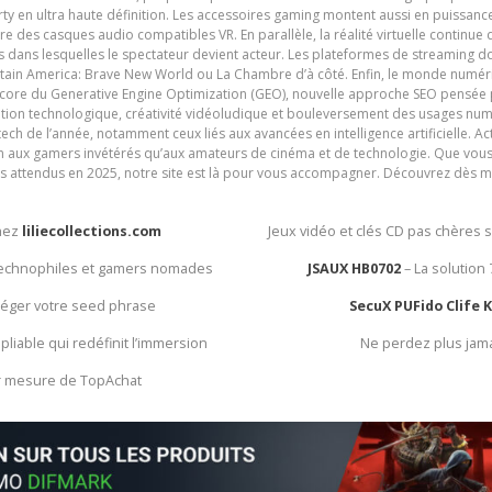
y en ultra haute définition. Les accessoires gaming montent aussi en puissanc
e des casques audio compatibles VR. En parallèle, la réalité virtuelle continu
ives dans lesquelles le spectateur devient acteur. Les plateformes de streaming 
ain America: Brave New World ou La Chambre d’à côté. Enfin, le monde numéri
encore du Generative Engine Optimization (GEO), nouvelle approche SEO pensée p
ation technologique, créativité vidéoludique et bouleversement des usages num
ech de l’année, notamment ceux liés aux avancées en intelligence artificielle. Ac
ien aux gamers invétérés qu’aux amateurs de cinéma et de technologie. Que vous 
rès attendus en 2025, notre site est là pour vous accompagner. Découvrez dès m
chez
liliecollections.com
Jeux vidéo et clés CD pas chères 
 technophiles et gamers nomades
JSAUX HB0702
– La solution
otéger votre seed phrase
SecuX PUFido Clife 
 pliable qui redéfinit l’immersion
Ne perdez plus jam
ur mesure de TopAchat