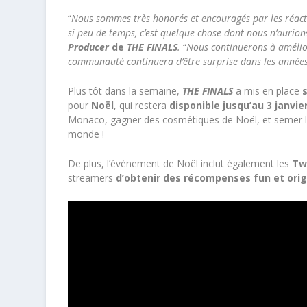
“
Nous sommes très honorés et encouragés par les réact
si peu de temps, c’est quelque chose dont nous n’aurion
Producer
de
THE FINALS
.
“
Nous continuerons à amélior
communauté continuera d’être surprise dans les années
Plus tôt dans la semaine,
THE FINALS
a mis en place
pour
Noël
, qui restera
disponible jusqu’au 3 janvie
Monaco, gagner des cosmétiques de Noël, et semer la p
monde !
De plus, l’évènement de Noël inclut également les
Twi
streamers
d’obtenir des récompenses fun et orig