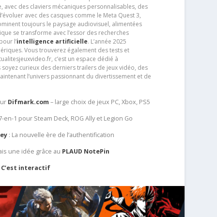
e, avec des claviers mécaniques personnalisables, des
e d’évoluer avec des casques comme le Meta Quest 3,
dominent toujours le paysage audiovisuel, alimentées
que se transforme avec l’essor des recherches
our l’
intelligence artificielle
. L’année 2025
ériques. Vous trouverez également des tests et
tualitesjeuxvideo.fr, c’est un espace dédié à
soyez curieux des derniers trailers de jeux vidéo, des
aintenant l’univers passionnant du divertissement et de
sur
Difmark.com
– large choix de jeux PC, Xbox, PS5
 7-en-1 pour Steam Deck, ROG Ally et Legion Go
Key
: La nouvelle ère de l’authentification
ais une idée grâce au
PLAUD NotePin
C’est interactif