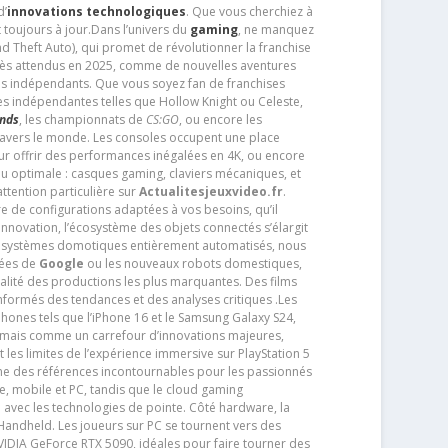
d’
innovations technologiques
. Que vous cherchiez à
 toujours à jour.Dans l’univers du
gaming
, ne manquez
d Theft Auto), qui promet de révolutionner la franchise
très attendus en 2025, comme de nouvelles aventures
os indépendants. Que vous soyez fan de franchises
es indépendantes telles que Hollow Knight ou Celeste,
ends
, les championnats de
CS:GO
, ou encore les
travers le monde. Les consoles occupent une place
pour offrir des performances inégalées en 4K, ou encore
u optimale : casques gaming, claviers mécaniques, et
ttention particulière sur
Actualitesjeuxvideo.fr
.
ère de configurations adaptées à vos besoins, qu’il
 innovation, l’écosystème des objets connectés s’élargit
s systèmes domotiques entièrement automatisés, nous
tées de
Google
ou les nouveaux robots domestiques,
alité des productions les plus marquantes. Des films
nformés des tendances et des analyses critiques .Les
phones tels que l’iPhone 16 et le Samsung Galaxy S24,
jamais comme un carrefour d’innovations majeures,
t les limites de l’expérience immersive sur PlayStation 5
e des références incontournables pour les passionnés
e, mobile et PC, tandis que le cloud gaming
e avec les technologies de pointe. Côté hardware, la
andheld. Les joueurs sur PC se tournent vers des
IDIA GeForce RTX 5090, idéales pour faire tourner des