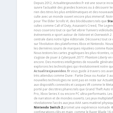
Depuis 2012, Actualitesjeuxvideo.fr est une source in
suivre l’actualité des grandes licences ou à découvrir 
rien des titres les plus emblématiques et des nouveaut
culte avec un monde ouvert encore plus immersif. Notr
pour The Elder Scrolls VI, des blockbusters tels que
Sta
cultes comme Call of Duty, Assassin’s Creed, The Legen
nous couvrons tout ce qui fait vibrer l’univers vidéol
événements e-sport autour de
Valorant
et
Overwatch 2
.
centrale dans notre ligne éditoriale. Découvrez tout ce
sur l’évolution des plateformes Xbox et Nintendo. Nou
les dernières souris de marques réputées comme Razer e
Nous testons les cartes graphiques les plus récentes,
s’agisse de jouer à
Cyberpunk 2077: Phantom Liberty
en u
encore. Des montres intelligentes de nouvelle génératio
explorons les technologies qui révolutionnent notre q
Actualitesjeuxvideo.fr
vous guide à travers ces avan
très attendus comme Dune : Partie Deux ou Avatar 3 a
nouvelles technologies ne sont pas en reste sur Actuali
aux dispositifs connectés et casques VR comme le Meta
porté par des titres phares tels que Grand Theft Auto
Pro, Xbox Series X ou encore PC ultra-performants. L
de narration et de mondes ouverts. Les jeux multiplatef
révolutionne l’accès aux jeux AAA sans matériel physiqu
Nintendo Switch 2
promet une expérience nomade 4K e
configurations clés en main, comme le Razer Blade 16 