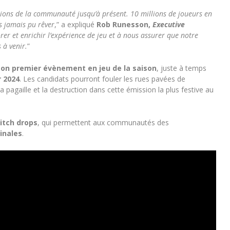
ions de la communauté jusqu’à présent. 10 millions de joueurs en
s jamais pu rêver
,” a expliqué
Rob Runesson,
Executive
er et enrichir l’expérience de jeu et à nous assurer que notre
 à venir.
”
son premier évènement en jeu de la saison
, juste à temps
r 2024
. Les candidats pourront fouler les rues pavées de
agaille et la destruction dans cette émission la plus festive au
tch drops
, qui permettent aux communautés des
inales
.