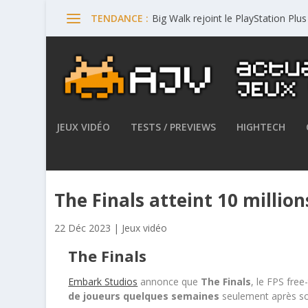
Big Walk rejoint le PlayStation Plu
TENDANCE :
JEUX VIDÉO
TESTS / PREVIEWS
HIGHTECH
The Finals atteint 10 million
22 Déc 2023
|
Jeux vidéo
The Finals
Embark Studios
annonce que
The Finals
, le FPS fre
de
joueurs quelques semaines
seulement après so