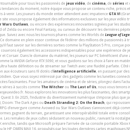
contournable pour tous les passionnés de
jeux vidéo
, de
cinéma
,
de
séries
et 
les tendances du moment, notre équipe vous propose un contenu riche, précis et
és à venir. Les joueurs du monde entier attendent avec impatience
GTA VI
(Gran
e site vous propose également des informations exclusives sur les jeux vidéo 
r Wars Outlaws
, ou encore des expériences innovantes signées par les studi
d of Zelda ou encore Final Fantasy, ou curieux de découvrir les dernières pépit
udique. Suivez avec nous les tournois phares comme les Worlds de
League of Leg
 Ce domaine en plein essor continue de fédérer des millions de passionnés à 
 qu’il faut savoir sur les dernières sorties comme la PlayStation 5 Pro, conçue 
s couvrons également les accessoires indispensables pour une expérience de je
t Corsair. Dans le domaine du matériel, les joueurs sur PC bénéficient d’une a
 comme la
NVIDIA GeForce RTX 5090
, et vous guidons sur les choix à faire en mati
ltra haute définition ou de streamer sur Twitch avec une fluidité parfaite. Côté
n aux écouteurs sans fil dotés d’
intelligence artificielle
, en passant par de
uotidien. Que vous soyez intéressé par des gadgets comme les lunettes connec
cées fascinantes. Pour les amateurs de cinéma et de séries, plongez dans l’actu
ux séries à succès comme
The Witcher
ou
The Last of Us
, nous vous tenons i
tesjeuxvideo.fr. Nous explorons les innovations les plus fascinantes, des smart
 Quest 3. En 2025, l’industrie du divertissement numérique s’impose plus que 
 VI, Doom: The Dark Ages ou
Death Stranding 2: On the Beach
, qui repoussen
es RPG d’envergure comme Avowed ou Star Wars Outlaws s’annoncent déjà comm
ormes gagnent du terrain, garantissant une interopérabilité totale entre consol
e. Les remakes de jeux cultes séduisent un nouveau public, ravivant la nostalgi
nrichie, tandis que Microsoft prépare l’arrivée de sa console portable Xbox H
ou le HP OMEN MAX 16, propulsés par les toutes dernières cartes graphiques NV