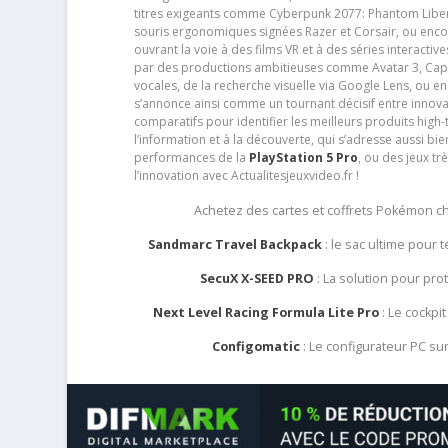
titres exigeants comme Cyberpunk 2077: Phantom Libert
souris ergonomiques signées Razer et Corsair, ou encor
ouvrant la voie à des films VR et à des séries interact
par des productions ambitieuses comme Avatar 3, Capt
vocales, de la recherche visuelle via Google Lens, ou 
s’annonce ainsi comme un tournant décisif entre innov
comparatifs pour identifier les meilleurs produits high-t
l’information et à la découverte, qui s’adresse aussi b
performances de la
PlayStation 5 Pro
, ou des jeux t
l’innovation avec Actualitesjeuxvideo.fr !
Achetez des cartes et coffrets Pokémon 
Sandmarc Travel Backpack
: le sac ultime pour
SecuX X-SEED PRO
: La solution pour pr
Next Level Racing Formula Lite Pro
: Le cockpit
Configomatic
: Le configurateur PC s