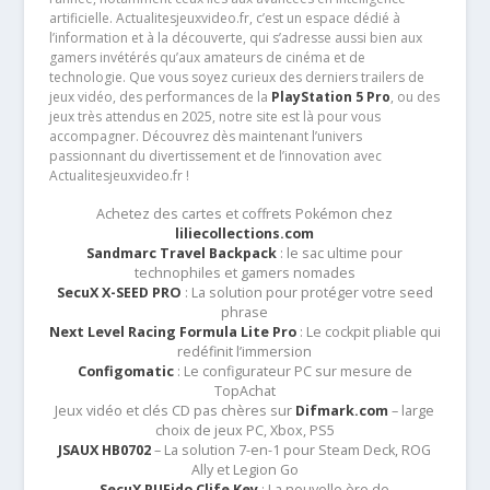
artificielle. Actualitesjeuxvideo.fr, c’est un espace dédié à
l’information et à la découverte, qui s’adresse aussi bien aux
gamers invétérés qu’aux amateurs de cinéma et de
technologie. Que vous soyez curieux des derniers trailers de
jeux vidéo, des performances de la
PlayStation 5 Pro
, ou des
jeux très attendus en 2025, notre site est là pour vous
accompagner. Découvrez dès maintenant l’univers
passionnant du divertissement et de l’innovation avec
Actualitesjeuxvideo.fr !
Achetez des cartes et coffrets Pokémon chez
liliecollections.com
Sandmarc Travel Backpack
: le sac ultime pour
technophiles et gamers nomades
SecuX X-SEED PRO
: La solution pour protéger votre seed
phrase
Next Level Racing Formula Lite Pro
: Le cockpit pliable qui
redéfinit l’immersion
Configomatic
: Le configurateur PC sur mesure de
TopAchat
Jeux vidéo et clés CD pas chères sur
Difmark.com
– large
choix de jeux PC, Xbox, PS5
JSAUX HB0702
– La solution 7-en-1 pour Steam Deck, ROG
Ally et Legion Go
SecuX PUFido Clife Key
: La nouvelle ère de