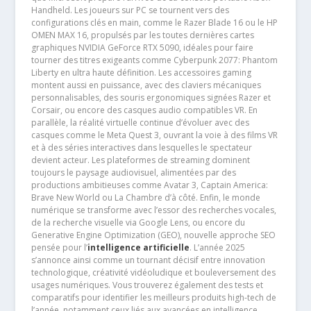
Handheld. Les joueurs sur PC se tournent vers des
configurations clés en main, comme le Razer Blade 16 ou le HP
OMEN MAX 16, propulsés par les toutes dernières cartes
graphiques NVIDIA GeForce RTX 5090, idéales pour faire
tourner des titres exigeants comme Cyberpunk 2077: Phantom
Liberty en ultra haute définition. Les accessoires gaming
montent aussi en puissance, avec des claviers mécaniques
personnalisables, des souris ergonomiques signées Razer et
Corsair, ou encore des casques audio compatibles VR. En
parallèle, la réalité virtuelle continue d’évoluer avec des
casques comme le Meta Quest 3, ouvrant la voie à des films VR
et à des séries interactives dans lesquelles le spectateur
devient acteur. Les plateformes de streaming dominent
toujours le paysage audiovisuel, alimentées par des
productions ambitieuses comme Avatar 3, Captain America:
Brave New World ou La Chambre d’à côté. Enfin, le monde
numérique se transforme avec l’essor des recherches vocales,
de la recherche visuelle via Google Lens, ou encore du
Generative Engine Optimization (GEO), nouvelle approche SEO
pensée pour l’
intelligence artificielle
. L’année 2025
s’annonce ainsi comme un tournant décisif entre innovation
technologique, créativité vidéoludique et bouleversement des
usages numériques. Vous trouverez également des tests et
comparatifs pour identifier les meilleurs produits high-tech de
l’année, notamment ceux liés aux avancées en intelligence