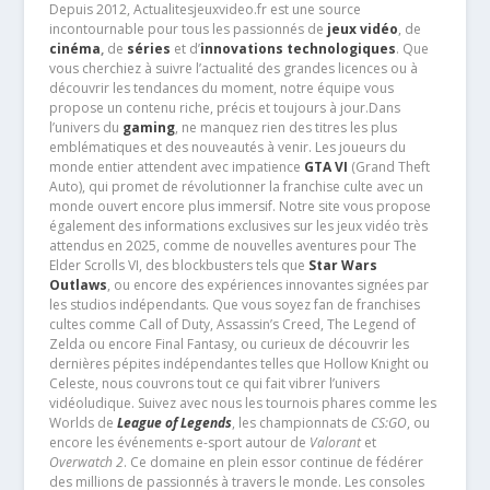
Depuis 2012, Actualitesjeuxvideo.fr est une source
incontournable pour tous les passionnés de
jeux vidéo
, de
cinéma
,
de
séries
et d’
innovations technologiques
. Que
vous cherchiez à suivre l’actualité des grandes licences ou à
découvrir les tendances du moment, notre équipe vous
propose un contenu riche, précis et toujours à jour.Dans
l’univers du
gaming
, ne manquez rien des titres les plus
emblématiques et des nouveautés à venir. Les joueurs du
monde entier attendent avec impatience
GTA VI
(Grand Theft
Auto), qui promet de révolutionner la franchise culte avec un
monde ouvert encore plus immersif. Notre site vous propose
également des informations exclusives sur les jeux vidéo très
attendus en 2025, comme de nouvelles aventures pour The
Elder Scrolls VI, des blockbusters tels que
Star Wars
Outlaws
, ou encore des expériences innovantes signées par
les studios indépendants. Que vous soyez fan de franchises
cultes comme Call of Duty, Assassin’s Creed, The Legend of
Zelda ou encore Final Fantasy, ou curieux de découvrir les
dernières pépites indépendantes telles que Hollow Knight ou
Celeste, nous couvrons tout ce qui fait vibrer l’univers
vidéoludique. Suivez avec nous les tournois phares comme les
Worlds de
League of Legends
, les championnats de
CS:GO
, ou
encore les événements e-sport autour de
Valorant
et
Overwatch 2
. Ce domaine en plein essor continue de fédérer
des millions de passionnés à travers le monde. Les consoles