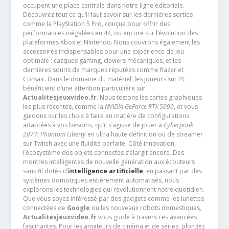
occupent une place centrale dans notre ligne éditoriale.
Découvrez tout ce qu’il faut savoir sur les dernières sorties
comme la PlayStation 5 Pro, conçue pour offrir des
performances inégalées en 4K, ou encore sur l’évolution des
plateformes Xbox et Nintendo. Nous couvrons également les
accessoires indispensables pour une expérience de jeu
optimale : casques gaming, claviers mécaniques, et les
dernières souris de marques réputées comme Razer et
Corsair. Dans le domaine du matériel, les joueurs sur PC
bénéficient d’une attention particulière sur
Actualitesjeuxvideo.fr
. Nous testons les cartes graphiques
les plus récentes, comme la
NVIDIA GeForce RTX 5090
, et vous
guidons sur les choix à faire en matière de configurations
adaptées à vos besoins, qu’il s’agisse de jouer à
Cyberpunk
2077: Phantom Liberty
en ultra haute définition ou de streamer
sur Twitch avec une fluidité parfaite. Côté innovation,
l’écosystème des objets connectés s’élargit encore. Des
montres intelligentes de nouvelle génération aux écouteurs
sans fil dotés d’
intelligence artificielle
, en passant par des
systèmes domotiques entièrement automatisés, nous
explorons les technologies qui révolutionnent notre quotidien.
Que vous soyez intéressé par des gadgets comme les lunettes
connectées de
Google
ou les nouveaux robots domestiques,
Actualitesjeuxvideo.fr
vous guide à travers ces avancées
fascinantes. Pour les amateurs de cinéma et de séries, plongez