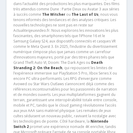
dans l’actualité des productions les plus marquantes. Des films
très attendus comme Dune : Partie Deux ou Avatar 3 aux séries
à succès comme
The Witcher
ou
The Last of Us
, nous vous
tenons informés des tendances et des analyses critiques .Les
nouvelles technologies ne sont pas en reste sur
Actualitesjeuxvideo.fr. Nous explorons les innovations les plus
fascinantes, des smartphones tels que l’iPhone 16 et le
Samsung Galaxy S24, aux dispositifs connectés et casques VR
comme le Meta Quest 3. En 2025, l’industrie du divertissement
numérique s’impose plus que jamais comme un carrefour
d’innovations majeures, porté par des titres phares tels que
Grand Theft Auto VI, Doom: The Dark Ages ou
Death
Stranding 2: On the Beach
, qui repoussent les limites de
l’expérience immersive sur PlayStation 5 Pro, Xbox Series X ou
encore PC ultra-performants. Les RPG d’envergure comme
Avowed ou Star Wars Outlaws s’annoncent déjà comme des
références incontournables pour les passionnés de narration
et de mondes ouverts. Les jeux multiplateformes gagnent du
terrain, garantissant une interopérabilité totale entre console,
mobile et PC, tandis que le cloud gaming révolutionne l’accès
aux jeux AAA sans matériel physique. Les remakes de jeux
cultes séduisent un nouveau public, ravivant la nostalgie avec
les technologies de pointe. Côté hardware, la
Nintendo
Switch 2
promet une expérience nomade 4K enrichie, tandis
que Microsoft prépare l’arrivée de sa console portable Xbox