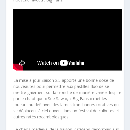
La mise à jour Saison 2.5 apporte une bonne dose de
nouveautés pour permettre aux pastilles fluo de se
mettre gaiement sur la tronche de manière variée. Inspiré
par le chaotique « See Saw », « Big Fans » met les
joueurs au défi avec des lames tranchantes rotatives qui
se déplacent à ciel ouvert dans un festival de culbutes et
autres ratés rocambolesques !
Le chaos médiéval de la Saison 2 s’étend désormais aux