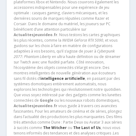
plateformes Xbox et Nintendo. Nous couvrons également les
accessoires indispensables pour une expérience de jeu
optimale : casques gaming, claviers mécaniques, et les
dernières souris de marques réputées comme Razer et
Corsair. Dans le domaine du matériel, les joueurs sur PC
bénéficient d’une attention particulière sur
Actualitesjeuxvideo.fr
. Nous testons les cartes graphiques
les plus récentes, comme la
NVIDIA GeForce RTX 5090
, et vous
guidons sur les choix à faire en matière de configurations
adaptées à vos besoins, qu’il s’agisse de jouer à
Cyberpunk
2077: Phantom Liberty
en ultra haute définition ou de streamer
sur Twitch avec une fluidité parfaite. Côté innovation,
l’écosystème des objets connectés s’élargit encore. Des
montres intelligentes de nouvelle génération aux écouteurs
sans fil dotés d’
intelligence artificielle
, en passant par des
systèmes domotiques entièrement automatisés, nous
explorons les technologies qui révolutionnent notre quotidien.
Que vous soyez intéressé par des gadgets comme les lunettes
connectées de
Google
ou les nouveaux robots domestiques,
Actualitesjeuxvideo.fr
vous guide à travers ces avancées
fascinantes. Pour les amateurs de cinéma et de séries, plongez
dans l’actualité des productions les plus marquantes. Des films
très attendus comme Dune : Partie Deux ou Avatar 3 aux séries
à succès comme
The Witcher
ou
The Last of Us
, nous vous
tenons informés des tendances et des analyses critiques .Les