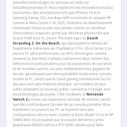
nouvelles technologies ne sont pas en reste sur
Actualitesjeuxvideo.fr. Nous explorons les innovations les plus
fascinantes, des smartphones tels que l’iPhone 16 et le
Samsung Galaxy S24, aux dispositifs connectés et casques VR
comme le Meta Quest 3. En 2025, l’industrie du divertissement
numérique s’impose plus que jamais comme un carrefour
d’innovations majeures, porté par des titres phares tels que
Grand Theft Auto VI, Doom: The Dark Ages ou
Death
Stranding 2: On the Beach
, qui repoussent les limites de
l’expérience immersive sur PlayStation 5 Pro, Xbox Series X ou
encore PC ultra-performants. Les RPG d’envergure comme
Avowed ou Star Wars Outlaws s’annoncent déjà comme des
références incontournables pour les passionnés de narration
et de mondes ouverts. Les jeux multiplateformes gagnent du
terrain, garantissant une interopérabilité totale entre console,
mobile et PC, tandis que le cloud gaming révolutionne l’accès
aux jeux AAA sans matériel physique. Les remakes de jeux
cultes séduisent un nouveau public, ravivant la nostalgie avec
les technologies de pointe. Côté hardware, la
Nintendo
Switch 2
promet une expérience nomade 4K enrichie, tandis
que Microsoft prépare l’arrivée de sa console portable Xbox
Handheld. Les joueurs sur PC se tournent vers des
configurations clés en main, comme le Razer Blade 16 ou le HP
OMEN MAX 16, propulsés par les toutes dernières cartes
graphiques NVIDIA GeForce RTX 5090, idéales pour faire