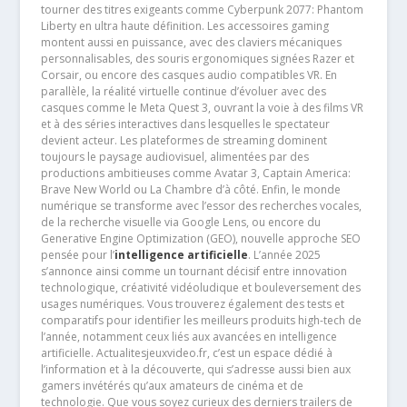
tourner des titres exigeants comme Cyberpunk 2077: Phantom
Liberty en ultra haute définition. Les accessoires gaming
montent aussi en puissance, avec des claviers mécaniques
personnalisables, des souris ergonomiques signées Razer et
Corsair, ou encore des casques audio compatibles VR. En
parallèle, la réalité virtuelle continue d’évoluer avec des
casques comme le Meta Quest 3, ouvrant la voie à des films VR
et à des séries interactives dans lesquelles le spectateur
devient acteur. Les plateformes de streaming dominent
toujours le paysage audiovisuel, alimentées par des
productions ambitieuses comme Avatar 3, Captain America:
Brave New World ou La Chambre d’à côté. Enfin, le monde
numérique se transforme avec l’essor des recherches vocales,
de la recherche visuelle via Google Lens, ou encore du
Generative Engine Optimization (GEO), nouvelle approche SEO
pensée pour l’
intelligence artificielle
. L’année 2025
s’annonce ainsi comme un tournant décisif entre innovation
technologique, créativité vidéoludique et bouleversement des
usages numériques. Vous trouverez également des tests et
comparatifs pour identifier les meilleurs produits high-tech de
l’année, notamment ceux liés aux avancées en intelligence
artificielle. Actualitesjeuxvideo.fr, c’est un espace dédié à
l’information et à la découverte, qui s’adresse aussi bien aux
gamers invétérés qu’aux amateurs de cinéma et de
technologie. Que vous soyez curieux des derniers trailers de