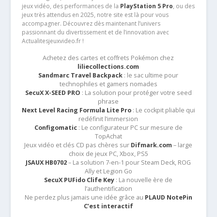
jeux vidéo, des performances de la
PlayStation 5 Pro
, ou des
jeux très attendus en 2025, notre site est là pour vous
accompagner. Découvrez dès maintenant l’univers
passionnant du divertissement et de l’innovation avec
Actualitesjeuxvideo.fr !
Achetez des cartes et coffrets Pokémon chez
liliecollections.com
Sandmarc Travel Backpack
: le sac ultime pour
technophiles et gamers nomades
SecuX X-SEED PRO
: La solution pour protéger votre seed
phrase
Next Level Racing Formula Lite Pro
: Le cockpit pliable qui
redéfinit l’immersion
Configomatic
: Le configurateur PC sur mesure de
TopAchat
Jeux vidéo et clés CD pas chères sur
Difmark.com
– large
choix de jeux PC, Xbox, PS5
JSAUX HB0702
– La solution 7-en-1 pour Steam Deck, ROG
Ally et Legion Go
SecuX PUFido Clife Key
: La nouvelle ère de
l’authentification
Ne perdez plus jamais une idée grâce au
PLAUD NotePin
C’est interactif