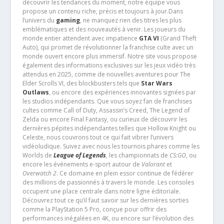
découvrir les tendances du moment, notre équipe vous
propose un contenu riche, précis et toujours à jour.Dans
l’univers du
gaming
, ne manquez rien des titres les plus
emblématiques et des nouveautés à venir. Les joueurs du
monde entier attendent avec impatience
GTA VI
(Grand Theft
Auto), qui promet de révolutionner la franchise culte avec un
monde ouvert encore plus immersif. Notre site vous propose
également des informations exclusives sur les jeux vidéo très
attendus en 2025, comme de nouvelles aventures pour The
Elder Scrolls VI, des blockbusters tels que
Star Wars
Outlaws
, ou encore des expériences innovantes signées par
les studios indépendants. Que vous soyez fan de franchises
cultes comme Call of Duty, Assassin’s Creed, The Legend of
Zelda ou encore Final Fantasy, ou curieux de découvrir les
dernières pépites indépendantes telles que Hollow Knight ou
Celeste, nous couvrons tout ce qui fait vibrer l’univers
vidéoludique. Suivez avec nous les tournois phares comme les
Worlds de
League of Legends
, les championnats de
CS:GO
, ou
encore les événements e-sport autour de
Valorant
et
Overwatch 2
. Ce domaine en plein essor continue de fédérer
des millions de passionnés à travers le monde. Les consoles
occupent une place centrale dans notre ligne éditoriale.
Découvrez tout ce qu’il faut savoir sur les dernières sorties
comme la PlayStation 5 Pro, conçue pour offrir des
performances inégalées en 4K, ou encore sur l’évolution des