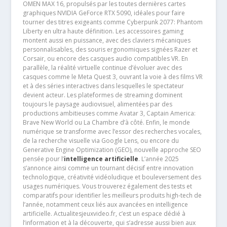
OMEN MAX 16, propulsés par les toutes dernières cartes
graphiques NVIDIA GeForce RTX 5090, idéales pour faire
tourner des titres exigeants comme Cyberpunk 2077: Phantom
Liberty en ultra haute définition. Les accessoires gaming
montent aussi en puissance, avec des claviers mécaniques
personnalisables, des souris ergonomiques signées Razer et
Corsair, ou encore des casques audio compatibles VR. En
parallèle, la réalité virtuelle continue d’évoluer avec des
casques comme le Meta Quest 3, ouvrant la voie à des films VR
et à des séries interactives dans lesquelles le spectateur
devient acteur. Les plateformes de streaming dominent
toujours le paysage audiovisuel, alimentées par des
productions ambitieuses comme Avatar 3, Captain America:
Brave New World ou La Chambre d’à côté. Enfin, le monde
numérique se transforme avec l’essor des recherches vocales,
de la recherche visuelle via Google Lens, ou encore du
Generative Engine Optimization (GEO), nouvelle approche SEO
pensée pour l’
intelligence artificielle
. L’année 2025
s’annonce ainsi comme un tournant décisif entre innovation
technologique, créativité vidéoludique et bouleversement des
usages numériques. Vous trouverez également des tests et
comparatifs pour identifier les meilleurs produits high-tech de
l’année, notamment ceux liés aux avancées en intelligence
artificielle. Actualitesjeuxvideo.fr, c’est un espace dédié à
l’information et à la découverte, qui s’adresse aussi bien aux