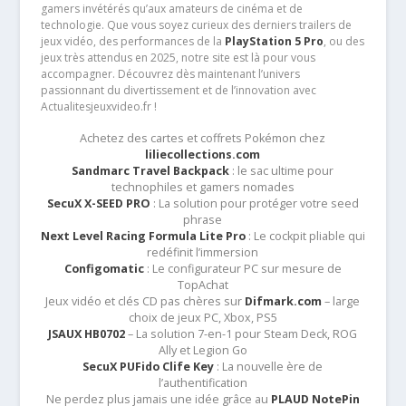
gamers invétérés qu’aux amateurs de cinéma et de
technologie. Que vous soyez curieux des derniers trailers de
jeux vidéo, des performances de la
PlayStation 5 Pro
, ou des
jeux très attendus en 2025, notre site est là pour vous
accompagner. Découvrez dès maintenant l’univers
passionnant du divertissement et de l’innovation avec
Actualitesjeuxvideo.fr !
Achetez des cartes et coffrets Pokémon chez
liliecollections.com
Sandmarc Travel Backpack
: le sac ultime pour
technophiles et gamers nomades
SecuX X-SEED PRO
: La solution pour protéger votre seed
phrase
Next Level Racing Formula Lite Pro
: Le cockpit pliable qui
redéfinit l’immersion
Configomatic
: Le configurateur PC sur mesure de
TopAchat
Jeux vidéo et clés CD pas chères sur
Difmark.com
– large
choix de jeux PC, Xbox, PS5
JSAUX HB0702
– La solution 7-en-1 pour Steam Deck, ROG
Ally et Legion Go
SecuX PUFido Clife Key
: La nouvelle ère de
l’authentification
Ne perdez plus jamais une idée grâce au
PLAUD NotePin