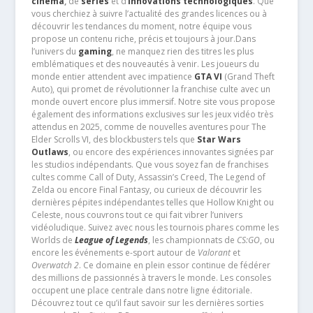
cinéma
,
de
séries
et d’
innovations technologiques
. Que
vous cherchiez à suivre l’actualité des grandes licences ou à
découvrir les tendances du moment, notre équipe vous
propose un contenu riche, précis et toujours à jour.Dans
l’univers du
gaming
, ne manquez rien des titres les plus
emblématiques et des nouveautés à venir. Les joueurs du
monde entier attendent avec impatience
GTA VI
(Grand Theft
Auto), qui promet de révolutionner la franchise culte avec un
monde ouvert encore plus immersif. Notre site vous propose
également des informations exclusives sur les jeux vidéo très
attendus en 2025, comme de nouvelles aventures pour The
Elder Scrolls VI, des blockbusters tels que
Star Wars
Outlaws
, ou encore des expériences innovantes signées par
les studios indépendants. Que vous soyez fan de franchises
cultes comme Call of Duty, Assassin’s Creed, The Legend of
Zelda ou encore Final Fantasy, ou curieux de découvrir les
dernières pépites indépendantes telles que Hollow Knight ou
Celeste, nous couvrons tout ce qui fait vibrer l’univers
vidéoludique. Suivez avec nous les tournois phares comme les
Worlds de
League of Legends
, les championnats de
CS:GO
, ou
encore les événements e-sport autour de
Valorant
et
Overwatch 2
. Ce domaine en plein essor continue de fédérer
des millions de passionnés à travers le monde. Les consoles
occupent une place centrale dans notre ligne éditoriale.
Découvrez tout ce qu’il faut savoir sur les dernières sorties