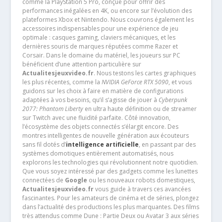
comme la PlayStation 5 Pro, conçue pour offrir des
performances inégalées en 4K, ou encore sur l’évolution des
plateformes Xbox et Nintendo. Nous couvrons également les
accessoires indispensables pour une expérience de jeu
optimale : casques gaming, claviers mécaniques, et les
dernières souris de marques réputées comme Razer et
Corsair. Dans le domaine du matériel, les joueurs sur PC
bénéficient d’une attention particulière sur
Actualitesjeuxvideo.fr
. Nous testons les cartes graphiques
les plus récentes, comme la
NVIDIA GeForce RTX 5090
, et vous
guidons sur les choix à faire en matière de configurations
adaptées à vos besoins, qu’il s’agisse de jouer à
Cyberpunk
2077: Phantom Liberty
en ultra haute définition ou de streamer
sur Twitch avec une fluidité parfaite. Côté innovation,
l’écosystème des objets connectés s’élargit encore. Des
montres intelligentes de nouvelle génération aux écouteurs
sans fil dotés d’
intelligence artificielle
, en passant par des
systèmes domotiques entièrement automatisés, nous
explorons les technologies qui révolutionnent notre quotidien.
Que vous soyez intéressé par des gadgets comme les lunettes
connectées de
Google
ou les nouveaux robots domestiques,
Actualitesjeuxvideo.fr
vous guide à travers ces avancées
fascinantes. Pour les amateurs de cinéma et de séries, plongez
dans l’actualité des productions les plus marquantes. Des films
très attendus comme Dune : Partie Deux ou Avatar 3 aux séries