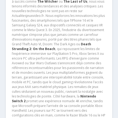
à succès comme
The Witcher
ou
The Last of Us
, nous vous
tenons informés des tendances et des analyses critiques .Les
nouvelles technologies ne sont pas en reste sur
Actualitesjeuxvideo.fr. Nous explorons les innovations les plus
fascinantes, des smartphones tels que l’iPhone 16 et le
Samsung Galaxy S24, aux dispositifs connectés et casques VR
comme le Meta Quest 3. En 2025, l’industrie du divertissement
numérique s’impose plus que jamais comme un carrefour
d’innovations majeures, porté par des titres phares tels que
Grand Theft Auto VI, Doom: The Dark Ages ou
Death
Stranding 2: On the Beach
, qui repoussent les limites de
l’expérience immersive sur PlayStation 5 Pro, Xbox Series X ou
encore PC ultra-performants. Les RPG d’envergure comme
Avowed ou Star Wars Outlaws s’annoncent déjà comme des
références incontournables pour les passionnés de narration
et de mondes ouverts. Les jeux multiplateformes gagnent du
terrain, garantissant une interopérabilité totale entre console,
mobile et PC, tandis que le cloud gaming révolutionne l’accès
aux jeux AAA sans matériel physique. Les remakes de jeux
cultes séduisent un nouveau public, ravivant la nostalgie avec
les technologies de pointe. Côté hardware, la
Nintendo
Switch 2
promet une expérience nomade 4K enrichie, tandis
que Microsoft prépare l’arrivée de sa console portable Xbox
Handheld. Les joueurs sur PC se tournent vers des
configurations clés en main, comme le Razer Blade 16 ou le HP