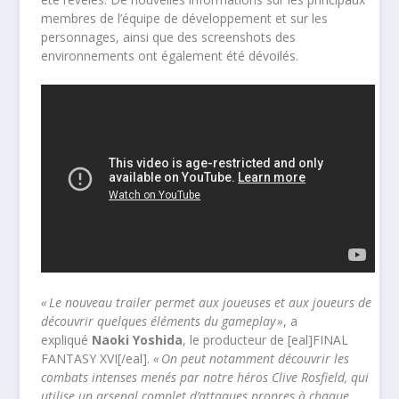
membres de l’équipe de développement et sur les
personnages, ainsi que des screenshots des
environnements ont également été dévoilés.
« Le nouveau trailer permet aux joueuses et aux joueurs de
découvrir quelques éléments du gameplay »
, a
expliqué
Naoki Yoshida
, le producteur de [eal]FINAL
FANTASY XVI[/eal].
« On peut notamment découvrir les
combats intenses menés par notre héros Clive Rosfield, qui
utilise un arsenal complet d’attaques propres à chaque