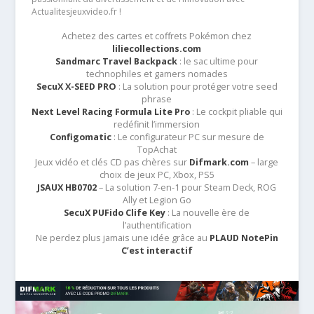
Actualitesjeuxvideo.fr !
Achetez des cartes et coffrets Pokémon chez
liliecollections.com
Sandmarc Travel Backpack
: le sac ultime pour
technophiles et gamers nomades
SecuX X-SEED PRO
: La solution pour protéger votre seed
phrase
Next Level Racing Formula Lite Pro
: Le cockpit pliable qui
redéfinit l’immersion
Configomatic
: Le configurateur PC sur mesure de
TopAchat
Jeux vidéo et clés CD pas chères sur
Difmark.com
– large
choix de jeux PC, Xbox, PS5
JSAUX HB0702
– La solution 7-en-1 pour Steam Deck, ROG
Ally et Legion Go
SecuX PUFido Clife Key
: La nouvelle ère de
l’authentification
Ne perdez plus jamais une idée grâce au
PLAUD NotePin
C’est interactif