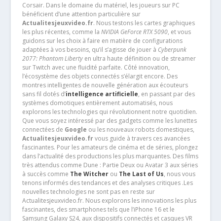
Corsair. Dans le domaine du matériel, les joueurs sur PC
bénéficient d’une attention particulière sur
Actualitesjeuxvideo.fr
. Nous testons les cartes graphiques
les plus récentes, comme la
NVIDIA GeForce RTX 5090
, et vous
guidons sur les choix à faire en matière de configurations
adaptées à vos besoins, qu’il s’agisse de jouer à
Cyberpunk
2077: Phantom Liberty
en ultra haute définition ou de streamer
sur Twitch avec une fluidité parfaite. Côté innovation,
l’écosystème des objets connectés s’élargit encore. Des
montres intelligentes de nouvelle génération aux écouteurs
sans fil dotés d’
intelligence artificielle
, en passant par des
systèmes domotiques entièrement automatisés, nous
explorons les technologies qui révolutionnent notre quotidien.
Que vous soyez intéressé par des gadgets comme les lunettes
connectées de
Google
ou les nouveaux robots domestiques,
Actualitesjeuxvideo.fr
vous guide à travers ces avancées
fascinantes. Pour les amateurs de cinéma et de séries, plongez
dans l’actualité des productions les plus marquantes. Des films
très attendus comme Dune : Partie Deux ou Avatar 3 aux séries
à succès comme
The Witcher
ou
The Last of Us
, nous vous
tenons informés des tendances et des analyses critiques .Les
nouvelles technologies ne sont pas en reste sur
Actualitesjeuxvideo.fr. Nous explorons les innovations les plus
fascinantes, des smartphones tels que l’iPhone 16 et le
Samsung Galaxy S24, aux dispositifs connectés et casques VR