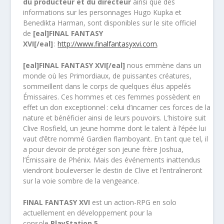
du producteur et du directeur
ainsi que des
informations sur les personnages Hugo Kupka et
Benedikta Harman, sont disponibles sur le site officiel
de
[eal]FINAL FANTASY
XVI[/eal]
:
http://www.finalfantasyxvi.com
.
[eal]FINAL FANTASY XVI[/eal]
nous emmène dans un
monde où les Primordiaux, de puissantes créatures,
sommeillent dans le corps de quelques élus appelés
Émissaires. Ces hommes et ces femmes possèdent en
effet un don exceptionnel : celui d’incarner ces forces de la
nature et bénéficier ainsi de leurs pouvoirs. L’histoire suit
Clive Rosfield, un jeune homme dont le talent à l’épée lui
vaut d’être nommé Gardien flamboyant. En tant que tel, il
a pour devoir de protéger son jeune frère Joshua,
l’Émissaire de Phénix. Mais des événements inattendus
viendront bouleverser le destin de Clive et l’entraîneront
sur la voie sombre de la vengeance.
FINAL FANTASY XVI
est un action-RPG en solo
actuellement en développement pour la
console
PlayStation 5
.