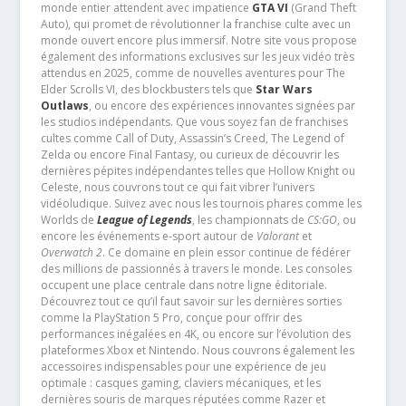
monde entier attendent avec impatience
GTA VI
(Grand Theft
Auto), qui promet de révolutionner la franchise culte avec un
monde ouvert encore plus immersif. Notre site vous propose
également des informations exclusives sur les jeux vidéo très
attendus en 2025, comme de nouvelles aventures pour The
Elder Scrolls VI, des blockbusters tels que
Star Wars
Outlaws
, ou encore des expériences innovantes signées par
les studios indépendants. Que vous soyez fan de franchises
cultes comme Call of Duty, Assassin’s Creed, The Legend of
Zelda ou encore Final Fantasy, ou curieux de découvrir les
dernières pépites indépendantes telles que Hollow Knight ou
Celeste, nous couvrons tout ce qui fait vibrer l’univers
vidéoludique. Suivez avec nous les tournois phares comme les
Worlds de
League of Legends
, les championnats de
CS:GO
, ou
encore les événements e-sport autour de
Valorant
et
Overwatch 2
. Ce domaine en plein essor continue de fédérer
des millions de passionnés à travers le monde. Les consoles
occupent une place centrale dans notre ligne éditoriale.
Découvrez tout ce qu’il faut savoir sur les dernières sorties
comme la PlayStation 5 Pro, conçue pour offrir des
performances inégalées en 4K, ou encore sur l’évolution des
plateformes Xbox et Nintendo. Nous couvrons également les
accessoires indispensables pour une expérience de jeu
optimale : casques gaming, claviers mécaniques, et les
dernières souris de marques réputées comme Razer et