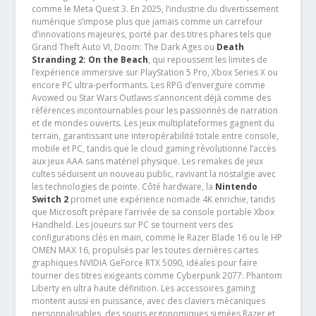
comme le Meta Quest 3. En 2025, l’industrie du divertissement
numérique s’impose plus que jamais comme un carrefour
d’innovations majeures, porté par des titres phares tels que
Grand Theft Auto VI, Doom: The Dark Ages ou
Death
Stranding 2: On the Beach
, qui repoussent les limites de
l’expérience immersive sur PlayStation 5 Pro, Xbox Series X ou
encore PC ultra-performants. Les RPG d’envergure comme
Avowed ou Star Wars Outlaws s’annoncent déjà comme des
références incontournables pour les passionnés de narration
et de mondes ouverts. Les jeux multiplateformes gagnent du
terrain, garantissant une interopérabilité totale entre console,
mobile et PC, tandis que le cloud gaming révolutionne l’accès
aux jeux AAA sans matériel physique. Les remakes de jeux
cultes séduisent un nouveau public, ravivant la nostalgie avec
les technologies de pointe. Côté hardware, la
Nintendo
Switch 2
promet une expérience nomade 4K enrichie, tandis
que Microsoft prépare l’arrivée de sa console portable Xbox
Handheld. Les joueurs sur PC se tournent vers des
configurations clés en main, comme le Razer Blade 16 ou le HP
OMEN MAX 16, propulsés par les toutes dernières cartes
graphiques NVIDIA GeForce RTX 5090, idéales pour faire
tourner des titres exigeants comme Cyberpunk 2077: Phantom
Liberty en ultra haute définition. Les accessoires gaming
montent aussi en puissance, avec des claviers mécaniques
personnalisables, des souris ergonomiques signées Razer et