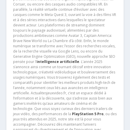
Corsair, ou encore des casques audio compatibles VR. En
parallèle, la réalité virtuelle continue d’évoluer avec des
casques comme le Meta Quest 3, ouvrant la voie à des films VR
et à des séries interactives dans lesquelles le spectateur
devient acteur. Les plateformes de streaming dominent
toujours le paysage audiovisuel, alimentées par des
productions ambitieuses comme Avatar 3, Captain America:
Brave New World ou La Chambre d’à côté. Enfin, le monde
numérique se transforme avec l’essor des recherches vocales,
de la recherche visuelle via Google Lens, ou encore du
Generative Engine Optimization (GEO), nouvelle approche SEO
pensée pour l’
intelligence artificielle
. L’année 2025
s’annonce ainsi comme un tournant décisif entre innovation
technologique, créativité vidéoludique et bouleversement des
usages numériques. Vous trouverez également des tests et
comparatifs pour identifier les meilleurs produits high-tech de
l’année, notamment ceux liés aux avancées en intelligence
artificielle. Actualitesjeuxvideo.fr, c’est un espace dédié à
l’information et à la découverte, qui s’adresse aussi bien aux
gamers invétérés qu’aux amateurs de cinéma et de
technologie. Que vous soyez curieux des derniers trailers de
jeux vidéo, des performances de la
PlayStation 5 Pro
, ou des
jeux très attendus en 2025, notre site est là pour vous
accompagner. Découvrez dès maintenant l’univers
passionnant du divertissement et de l’innovation avec