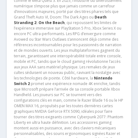
comme le Meta Quest 3. En 2025, l’industrie du divertissement
numérique s’impose plus que jamais comme un carrefour
d’innovations majeures, porté par des titres phares tels que
Grand Theft Auto VI, Doom: The Dark Ages ou
Death
Stranding 2: On the Beach
, qui repoussent les limites de
l’expérience immersive sur PlayStation 5 Pro, Xbox Series X ou
encore PC ultra-performants. Les RPG d’envergure comme
Avowed ou Star Wars Outlaws s’annoncent déjà comme des
références incontournables pour les passionnés de narration
et de mondes ouverts. Les jeux multiplateformes gagnent du
terrain, garantissant une interopérabilité totale entre console,
mobile et PC, tandis que le cloud gaming révolutionne l’accès
aux jeux AAA sans matériel physique. Les remakes de jeux
cultes séduisent un nouveau public, ravivant la nostalgie avec
les technologies de pointe. Côté hardware, la
Nintendo
Switch 2
promet une expérience nomade 4K enrichie, tandis
que Microsoft prépare l’arrivée de sa console portable Xbox
Handheld. Les joueurs sur PC se tournent vers des
configurations clés en main, comme le Razer Blade 16 ou le HP
OMEN MAX 16, propulsés par les toutes dernières cartes
graphiques NVIDIA GeForce RTX 5090, idéales pour faire
tourner des titres exigeants comme Cyberpunk 2077: Phantom
Liberty en ultra haute définition. Les accessoires gaming
montent aussi en puissance, avec des claviers mécaniques
personnalisables, des souris ergonomiques signées Razer et