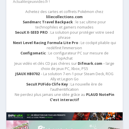
Actualitesjeuxvideo.fr !
Achetez des cartes et coffrets Pokémon chez
liliecollections.com
Sandmarc Travel Backpack
: le sac ultime pour
technophiles et gamers nomades
SecuX X-SEED PRO
: La solution pour protéger votre seed
phrase
Next Level Racing Formula Lite Pro
: Le cockpit pliable qui
redéfinit l’immersion
Configomatic
: Le configurateur PC sur mesure de
TopAchat
Jeux vidéo et clés CD pas chères sur
Difmark.com
– large
choix de jeux PC, Xbox, PS5
JSAUX HB0702
– La solution 7-en-1 pour Steam Deck, ROG
Ally et Legion Go
SecuX PUFido Clife Key
: La nouvelle ère de
l’authentification
Ne perdez plus jamais une idée grâce au
PLAUD NotePin
C’est interactif