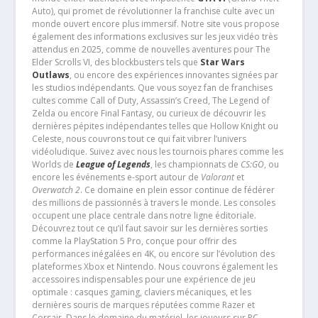
Auto), qui promet de révolutionner la franchise culte avec un
monde ouvert encore plus immersif. Notre site vous propose
également des informations exclusives sur les jeux vidéo très
attendus en 2025, comme de nouvelles aventures pour The
Elder Scrolls VI, des blockbusters tels que
Star Wars
Outlaws
, ou encore des expériences innovantes signées par
les studios indépendants. Que vous soyez fan de franchises
cultes comme Call of Duty, Assassin’s Creed, The Legend of
Zelda ou encore Final Fantasy, ou curieux de découvrir les
dernières pépites indépendantes telles que Hollow Knight ou
Celeste, nous couvrons tout ce qui fait vibrer l’univers
vidéoludique. Suivez avec nous les tournois phares comme les
Worlds de
League of Legends
, les championnats de
CS:GO
, ou
encore les événements e-sport autour de
Valorant
et
Overwatch 2
. Ce domaine en plein essor continue de fédérer
des millions de passionnés à travers le monde. Les consoles
occupent une place centrale dans notre ligne éditoriale.
Découvrez tout ce qu’il faut savoir sur les dernières sorties
comme la PlayStation 5 Pro, conçue pour offrir des
performances inégalées en 4K, ou encore sur l’évolution des
plateformes Xbox et Nintendo. Nous couvrons également les
accessoires indispensables pour une expérience de jeu
optimale : casques gaming, claviers mécaniques, et les
dernières souris de marques réputées comme Razer et
Corsair. Dans le domaine du matériel, les joueurs sur PC