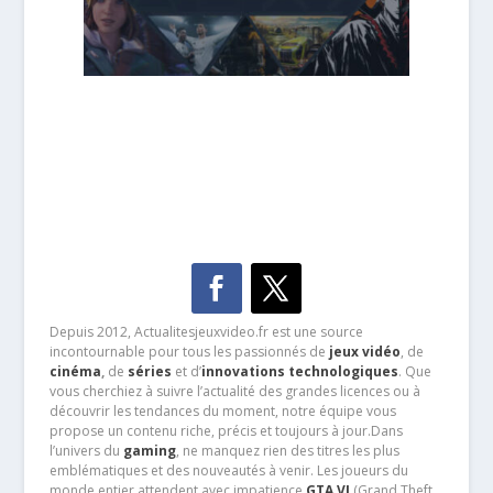
Depuis 2012, Actualitesjeuxvideo.fr est une source
incontournable pour tous les passionnés de
jeux vidéo
, de
cinéma
,
de
séries
et d’
innovations technologiques
. Que
vous cherchiez à suivre l’actualité des grandes licences ou à
découvrir les tendances du moment, notre équipe vous
propose un contenu riche, précis et toujours à jour.Dans
l’univers du
gaming
, ne manquez rien des titres les plus
emblématiques et des nouveautés à venir. Les joueurs du
monde entier attendent avec impatience
GTA VI
(Grand Theft