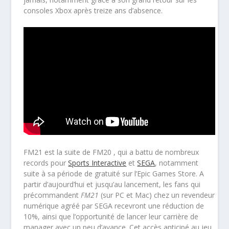
consoles Xbox après treize ans d’absence.
FM21
est la suite de
FM20
, qui a battu de nombreux
records pour
Sports Interactive
et
SEGA
, notamment
suite à sa période de gratuité sur l’Epic Games Store. A
partir d’aujourd’hui et jusqu’au lancement, les fans qui
précommandent
FM21
(sur PC et Mac) chez un revendeur
numérique agréé par SEGA recevront une réduction de
10%, ainsi que l’opportunité de lancer leur carrière de
manager avec un peu d’avance. Cet accès anticipé au jeu