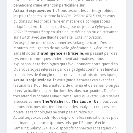
bénéficient d’une attention particulière sur
Actualitesjeuxvideo.fr
. Nous testons les cartes graphiques
les plus récentes, comme la
NVIDIA GeForce RTX 5090
, et vous
guidons sur les choix à faire en matière de configurations
adaptées à vos besoins, qu’il s’agisse de jouer à
Cyberpunk
2077: Phantom Liberty
en ultra haute définition ou de streamer
sur Twitch avec une fluidité parfaite. Côté innovation,
l’écosystème des objets connectés s’élargit encore. Des
montres intelligentes de nouvelle génération aux écouteurs
sans fil dotés d’
intelligence artificielle
, en passant par des
systèmes domotiques entièrement automatisés, nous
explorons les technologies qui révolutionnent notre quotidien.
Que vous soyez intéressé par des gadgets comme les lunettes
connectées de
Google
ou les nouveaux robots domestiques,
Actualitesjeuxvideo.fr
vous guide à travers ces avancées
fascinantes. Pour les amateurs de cinéma et de séries, plongez
dans l’actualité des productions les plus marquantes. Des films
très attendus comme Dune : Partie Deux ou Avatar 3 aux séries
à succès comme
The Witcher
ou
The Last of Us
, nous vous
tenons informés des tendances et des analyses critiques .Les
nouvelles technologies ne sont pas en reste sur
Actualitesjeuxvideo.fr. Nous explorons les innovations les plus
fascinantes, des smartphones tels que l’iPhone 16 et le
Samsung Galaxy S24, aux dispositifs connectés et casques VR