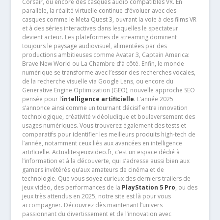
Corsair, ou encore des casques audio compatibles VR. En
parallèle, la réalité virtuelle continue d’évoluer avec des
casques comme le Meta Quest 3, ouvrant la voie à des films VR
et à des séries interactives dans lesquelles le spectateur
devient acteur. Les plateformes de streaming dominent
toujours le paysage audiovisuel, alimentées par des
productions ambitieuses comme Avatar 3, Captain America:
Brave New World ou La Chambre d’à côté. Enfin, le monde
numérique se transforme avec l’essor des recherches vocales,
de la recherche visuelle via Google Lens, ou encore du
Generative Engine Optimization (GEO), nouvelle approche SEO
pensée pour l’
intelligence artificielle
. L’année 2025
s’annonce ainsi comme un tournant décisif entre innovation
technologique, créativité vidéoludique et bouleversement des
usages numériques. Vous trouverez également des tests et
comparatifs pour identifier les meilleurs produits high-tech de
l’année, notamment ceux liés aux avancées en intelligence
artificielle. Actualitesjeuxvideo.fr, c’est un espace dédié à
l’information et à la découverte, qui s’adresse aussi bien aux
gamers invétérés qu’aux amateurs de cinéma et de
technologie. Que vous soyez curieux des derniers trailers de
jeux vidéo, des performances de la
PlayStation 5 Pro
, ou des
jeux très attendus en 2025, notre site est là pour vous
accompagner. Découvrez dès maintenant l’univers
passionnant du divertissement et de l’innovation avec