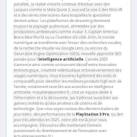
parallèle, la réalité virtuelle continue d’évoluer avec des
casques comme le Meta Quest 3, ouvrant la voie à des films VR
et à des séries interactives dans lesquelles le spectateur
devient acteur. Les plateformes de streaming dominent
toujours le paysage audiovisuel, alimentées par des
productions ambitieuses comme Avatar 3, Captain America:
Brave New World ou La Chambre d’à côté. Enfin, le monde
numérique se transforme avec l’essor des recherches vocales,
de la recherche visuelle via Google Lens, ou encore du
Generative Engine Optimization (GEO), nouvelle approche SEO
pensée pour l’
intelligence artificielle
. L’année 2025
s’annonce ainsi comme un tournant décisif entre innovation
technologique, créativité vidéoludique et bouleversement des
usages numériques. Vous trouverez également des tests et
comparatifs pour identifier les meilleurs produits high-tech de
l’année, notamment ceux liés aux avancées en intelligence
artificielle. Actualitesjeuxvideo.fr, c’est un espace dédié à
l’information et à la découverte, qui s’adresse aussi bien aux
gamers invétérés qu’aux amateurs de cinéma et de
technologie. Que vous soyez curieux des derniers trailers de
jeux vidéo, des performances de la
PlayStation 5 Pro
, ou des
jeux très attendus en 2025, notre site est là pour vous
accompagner. Découvrez dès maintenant l’univers
passionnant du divertissement et de l’innovation avec
Actualitesjeuxvideo.fr !