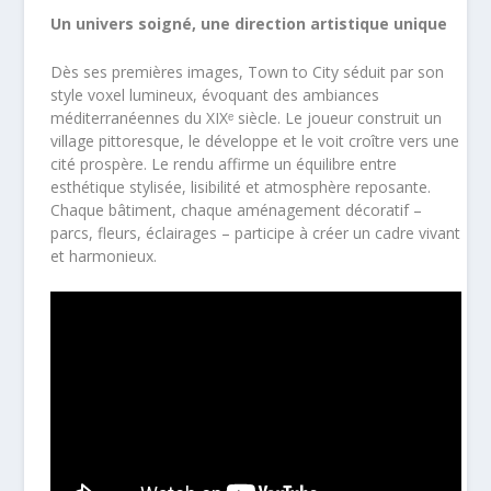
Un univers soigné, une direction artistique unique
Dès ses premières images, Town to City séduit par son
style voxel lumineux, évoquant des ambiances
méditerranéennes du XIXᵉ siècle. Le joueur construit un
village pittoresque, le développe et le voit croître vers une
cité prospère. Le rendu affirme un équilibre entre
esthétique stylisée, lisibilité et atmosphère reposante.
Chaque bâtiment, chaque aménagement décoratif –
parcs, fleurs, éclairages – participe à créer un cadre vivant
et harmonieux.