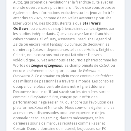
Auto), qui promet de révolutionner la franchise culte avec un
monde ouvert encore plus immersif. Notre site vous propose
également des informations exclusives sur les jeux vidéo très
attendus en 2025, comme de nouvelles aventures pour The
Elder Scrolls VI, des blockbusters tels que
Star Wars
Outlaws
, ou encore des expériences innovantes signées par
les studios indépendants. Que vous soyez fan de franchises
cultes comme Call of Duty, Assassin’s Creed, The Legend of
Zelda ou encore Final Fantasy, ou curieux de découvrir les
dernières pépites indépendantes telles que Hollow Knight ou
Celeste, nous couvrons tout ce qui fait vibrer l’univers
vidéoludique. Suivez avec nous les tournois phares comme les
Worlds de
League of Legends
, les championnats de
CS:GO
, ou
encore les événements e-sport autour de
Valorant
et
Overwatch 2
. Ce domaine en plein essor continue de fédérer
des millions de passionnés à travers le monde. Les consoles
occupent une place centrale dans notre ligne éditoriale.
Découvrez tout ce qu’il faut savoir sur les dernières sorties
comme la PlayStation 5 Pro, conçue pour offrir des
performances inégalées en 4K, ou encore sur l’évolution des
plateformes Xbox et Nintendo. Nous couvrons également les
accessoires indispensables pour une expérience de jeu
optimale : casques gaming, claviers mécaniques, et les
dernières souris de marques réputées comme Razer et
Corsair. Dans le domaine du matériel, les joueurs sur PC