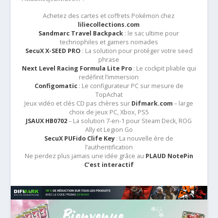
Achetez des cartes et coffrets Pokémon chez
liliecollections.com
Sandmarc Travel Backpack
: le sac ultime pour
technophiles et gamers nomades
SecuX X-SEED PRO
: La solution pour protéger votre seed
phrase
Next Level Racing Formula Lite Pro
: Le cockpit pliable qui
redéfinit l’immersion
Configomatic
: Le configurateur PC sur mesure de
TopAchat
Jeux vidéo et clés CD pas chères sur
Difmark.com
– large
choix de jeux PC, Xbox, PS5
JSAUX HB0702
– La solution 7-en-1 pour Steam Deck, ROG
Ally et Legion Go
SecuX PUFido Clife Key
: La nouvelle ère de
l’authentification
Ne perdez plus jamais une idée grâce au
PLAUD NotePin
C’est interactif