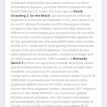
numérique s’impose plus que jamais comme un carrefour
d’innovations majeures, porté par des titres phares tels que
Grand Theft Auto VI, Doom: The Dark Ages ou
Death
Stranding 2: On the Beach
, qui repoussent les limites de
l’expérience immersive sur PlayStation 5 Pro, Xbox Series X ou
encore PC ultra-performants. Les RPG d’envergure comme
Avowed ou Star Wars Outlaws s’annoncent déjà comme des
références incontournables pour les passionnés de narration
et de mondes ouverts. Les jeux multiplateformes gagnent du
terrain, garantissant une interopérabilité totale entre console,
mobile et PC, tandis que le cloud gaming révolutionne l’accès
aux jeux AAA sans matériel physique. Les remakes de jeux
cultes séduisent un nouveau public, ravivant la nostalgie avec
les technologies de pointe. Côté hardware, la
Nintendo
Switch 2
promet une expérience nomade 4K enrichie, tandis
que Microsoft prépare l’arrivée de sa console portable Xbox
Handheld. Les joueurs sur PC se tournent vers des
configurations clés en main, comme le Razer Blade 16 ou le HP
OMEN MAX 16, propulsés par les toutes dernières cartes
graphiques NVIDIA GeForce RTX 5090, idéales pour faire
tourner des titres exigeants comme Cyberpunk 2077: Phantom
Liberty en ultra haute définition. Les accessoires gaming
montent aussi en puissance, avec des claviers mécaniques
personnalisables, des souris ergonomiques signées Razer et
Corsair, ou encore des casques audio compatibles VR. En