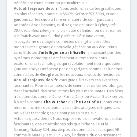
bénéficient d’une attention particulière sur
Actualitesjeuxvideo.fr
. Nous testons les cartes graphiques
les plus récentes, comme la
NVIDIA GeForce RTX 5090
, et vous
guidons sur les choix à faire en matière de configurations
adaptées à vos besoins, qu’il s’agisse de jouer à
Cyberpunk
2077: Phantom Liberty
en ultra haute définition ou de streamer
sur Twitch avec une fluidité parfaite. Côté innovation,
l’écosystème des objets connectés s’élargit encore. Des
montres intelligentes de nouvelle génération aux écouteurs
sans fil dotés d’
intelligence artificielle
, en passant par des
systèmes domotiques entièrement automatisés, nous
explorons les technologies qui révolutionnent notre quotidien.
Que vous soyez intéressé par des gadgets comme les lunettes
connectées de
Google
ou les nouveaux robots domestiques,
Actualitesjeuxvideo.fr
vous guide à travers ces avancées
fascinantes. Pour les amateurs de cinéma et de séries, plongez
dans l’actualité des productions les plus marquantes. Des films
très attendus comme Dune : Partie Deux ou Avatar 3 aux séries
à succès comme
The Witcher
ou
The Last of Us
, nous vous
tenons informés des tendances et des analyses critiques .Les
nouvelles technologies ne sont pas en reste sur
Actualitesjeuxvideo.fr. Nous explorons les innovations les plus
fascinantes, des smartphones tels que l’iPhone 16 et le
Samsung Galaxy S24, aux dispositifs connectés et casques VR
comme le Meta Quest 3. En 2025, l’industrie du divertissement