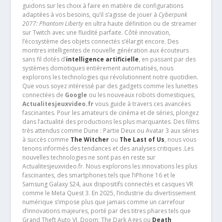
guidons sur les choix à faire en matière de configurations
adaptées à vos besoins, qu’il s’agisse de jouer à
Cyberpunk
2077: Phantom Liberty
en ultra haute définition ou de streamer
sur Twitch avec une fluidité parfaite. Côté innovation,
l’écosystème des objets connectés s’élargit encore. Des
montres intelligentes de nouvelle génération aux écouteurs
sans fil dotés d’
intelligence artificielle
, en passant par des
systèmes domotiques entièrement automatisés, nous
explorons les technologies qui révolutionnent notre quotidien.
Que vous soyez intéressé par des gadgets comme les lunettes
connectées de
Google
ou les nouveaux robots domestiques,
Actualitesjeuxvideo.fr
vous guide à travers ces avancées
fascinantes. Pour les amateurs de cinéma et de séries, plongez
dans l’actualité des productions les plus marquantes. Des films
très attendus comme Dune : Partie Deux ou Avatar 3 aux séries
à succès comme
The Witcher
ou
The Last of Us
, nous vous
tenons informés des tendances et des analyses critiques .Les
nouvelles technologies ne sont pas en reste sur
Actualitesjeuxvideo.fr. Nous explorons les innovations les plus
fascinantes, des smartphones tels que l’iPhone 16 et le
Samsung Galaxy S24, aux dispositifs connectés et casques VR
comme le Meta Quest 3. En 2025, l’industrie du divertissement
numérique s’impose plus que jamais comme un carrefour
d’innovations majeures, porté par des titres phares tels que
Grand Theft Auto VI, Doom: The Dark Ages ou
Death