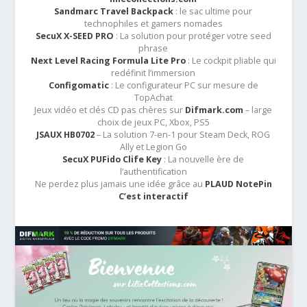
Sandmarc Travel Backpack
: le sac ultime pour
technophiles et gamers nomades
SecuX X-SEED PRO
: La solution pour protéger votre seed
phrase
Next Level Racing Formula Lite Pro
: Le cockpit pliable qui
redéfinit l’immersion
Configomatic
: Le configurateur PC sur mesure de
TopAchat
Jeux vidéo et clés CD pas chères sur
Difmark.com
– large
choix de jeux PC, Xbox, PS5
JSAUX HB0702
– La solution 7-en-1 pour Steam Deck, ROG
Ally et Legion Go
SecuX PUFido Clife Key
: La nouvelle ère de
l’authentification
Ne perdez plus jamais une idée grâce au
PLAUD NotePin
C’est interactif