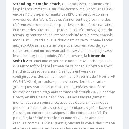
Stranding 2: On the Beach
, qui repoussent les limites de
l’expérience immersive sur PlayStation 5 Pro, Xbox Series X ou
encore PC ultra-performants. Les RPG d’envergure comme
Avowed ou Star Wars Outlaws s’annoncent déjà comme des
références incontournables pour les passionnés de narration
et de mondes ouverts. Les jeux multiplateformes gagnent du
terrain, garantissant une interopérabilité totale entre console,
mobile et PC, tandis que le cloud gaming révolutionne l’accès
aux jeux AAA sans matériel physique. Les remakes de jeux
cultes séduisent un nouveau public, ravivant la nostalgie avec
les technologies de pointe. Côté hardware, la
Nintendo
Switch 2
promet une expérience nomade 4K enrichie, tandis
que Microsoft prépare l’arrivée de sa console portable Xbox
Handheld. Les joueurs sur PC se tournent vers des
configurations clés en main, comme le Razer Blade 16 ou le HP
OMEN MAX 16, propulsés par les toutes dernières cartes
graphiques NVIDIA GeForce RTX 5090, idéales pour faire
tourner des titres exigeants comme Cyberpunk 2077: Phantom
Liberty en ultra haute définition. Les accessoires gaming
montent aussi en puissance, avec des claviers mécaniques
personnalisables, des souris ergonomiques signées Razer et
Corsair, ou encore des casques audio compatibles VR. En
parallèle, la réalité virtuelle continue d’évoluer avec des
casques comme le Meta Quest 3, ouvrant la voie à des films VR
et à des séries interactives dans lesquelles le spectateur