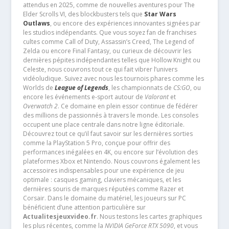
attendus en 2025, comme de nouvelles aventures pour The
Elder Scrolls VI, des blockbusters tels que
Star Wars
Outlaws
, ou encore des expériences innovantes signées par
les studios indépendants. Que vous soyez fan de franchises
cultes comme Call of Duty, Assassin’s Creed, The Legend of
Zelda ou encore Final Fantasy, ou curieux de découvrir les
dernières pépites indépendantes telles que Hollow Knight ou
Celeste, nous couvrons tout ce qui fait vibrer l’univers
vidéoludique. Suivez avec nous les tournois phares comme les
Worlds de
League of Legends
, les championnats de
CS:GO
, ou
encore les événements e-sport autour de
Valorant
et
Overwatch 2
. Ce domaine en plein essor continue de fédérer
des millions de passionnés à travers le monde. Les consoles
occupent une place centrale dans notre ligne éditoriale.
Découvrez tout ce qu’il faut savoir sur les dernières sorties
comme la PlayStation 5 Pro, conçue pour offrir des
performances inégalées en 4K, ou encore sur l’évolution des
plateformes Xbox et Nintendo. Nous couvrons également les
accessoires indispensables pour une expérience de jeu
optimale : casques gaming, claviers mécaniques, et les
dernières souris de marques réputées comme Razer et
Corsair. Dans le domaine du matériel, les joueurs sur PC
bénéficient d’une attention particulière sur
Actualitesjeuxvideo.fr
. Nous testons les cartes graphiques
les plus récentes, comme la
NVIDIA GeForce RTX 5090
, et vous