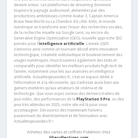
devient acteur. Les plateformes de streaming dominent
toujours le paysage audiovisuel, alimentées par des
productions ambitieuses comme Avatar 3, Captain America:
Brave New World ou La Chambre d’à côté. Enfin, le monde
numérique se transforme avec l’essor des recherches vocales,
de la recherche visuelle via Google Lens, ou encore du
Generative Engine Optimization (GEO), nouvelle approche SEO
pensée pour l’
intelligence artificielle
. L’année 2025
s’annonce ainsi comme un tournant décisif entre innovation
technologique, créativité vidéoludique et bouleversement des
usages numériques. Vous trouverez également des tests et
comparatifs pour identifier les meilleurs produits high-tech de
l’année, notamment ceux liés aux avancées en intelligence
artificielle. Actualitesjeuxvideo.fr, c’est un espace dédié à
l’information et à la découverte, qui s’adresse aussi bien aux
gamers invétérés qu’aux amateurs de cinéma et de
technologie. Que vous soyez curieux des derniers trailers de
jeux vidéo, des performances de la
PlayStation 5 Pro
, ou des
jeux très attendus en 2025, notre site est là pour vous
accompagner. Découvrez dès maintenant l’univers
passionnant du divertissement et de l’innovation avec
Actualitesjeuxvideo.fr !
Achetez des cartes et coffrets Pokémon chez
liliecollections.com