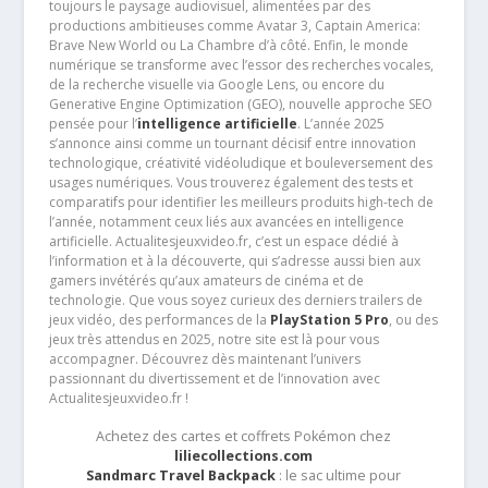
toujours le paysage audiovisuel, alimentées par des
productions ambitieuses comme Avatar 3, Captain America:
Brave New World ou La Chambre d’à côté. Enfin, le monde
numérique se transforme avec l’essor des recherches vocales,
de la recherche visuelle via Google Lens, ou encore du
Generative Engine Optimization (GEO), nouvelle approche SEO
pensée pour l’
intelligence artificielle
. L’année 2025
s’annonce ainsi comme un tournant décisif entre innovation
technologique, créativité vidéoludique et bouleversement des
usages numériques. Vous trouverez également des tests et
comparatifs pour identifier les meilleurs produits high-tech de
l’année, notamment ceux liés aux avancées en intelligence
artificielle. Actualitesjeuxvideo.fr, c’est un espace dédié à
l’information et à la découverte, qui s’adresse aussi bien aux
gamers invétérés qu’aux amateurs de cinéma et de
technologie. Que vous soyez curieux des derniers trailers de
jeux vidéo, des performances de la
PlayStation 5 Pro
, ou des
jeux très attendus en 2025, notre site est là pour vous
accompagner. Découvrez dès maintenant l’univers
passionnant du divertissement et de l’innovation avec
Actualitesjeuxvideo.fr !
Achetez des cartes et coffrets Pokémon chez
liliecollections.com
Sandmarc Travel Backpack
: le sac ultime pour