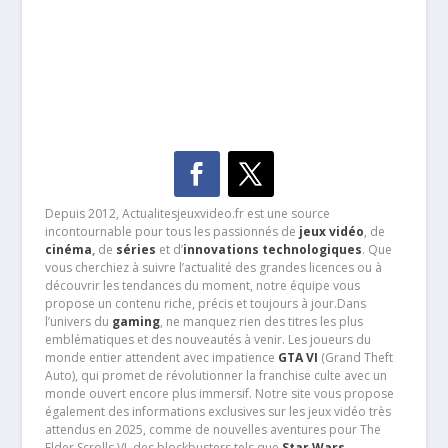
Depuis 2012, Actualitesjeuxvideo.fr est une source
incontournable pour tous les passionnés de
jeux vidéo
, de
cinéma
,
de
séries
et d’
innovations technologiques
. Que
vous cherchiez à suivre l’actualité des grandes licences ou à
découvrir les tendances du moment, notre équipe vous
propose un contenu riche, précis et toujours à jour.Dans
l’univers du
gaming
, ne manquez rien des titres les plus
emblématiques et des nouveautés à venir. Les joueurs du
monde entier attendent avec impatience
GTA VI
(Grand Theft
Auto), qui promet de révolutionner la franchise culte avec un
monde ouvert encore plus immersif. Notre site vous propose
également des informations exclusives sur les jeux vidéo très
attendus en 2025, comme de nouvelles aventures pour The
Elder Scrolls VI, des blockbusters tels que
Star Wars