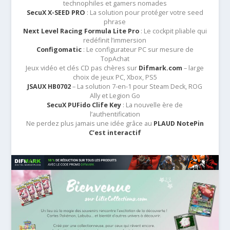
technophiles et gamers nomades
SecuX X-SEED PRO
: La solution pour protéger votre seed
phrase
Next Level Racing Formula Lite Pro
: Le cockpit pliable qui
redéfinit l’immersion
Configomatic
: Le configurateur PC sur mesure de
TopAchat
Jeux vidéo et clés CD pas chères sur
Difmark.com
– large
choix de jeux PC, Xbox, PS5
JSAUX HB0702
– La solution 7-en-1 pour Steam Deck, ROG
Ally et Legion Go
SecuX PUFido Clife Key
: La nouvelle ère de
l’authentification
Ne perdez plus jamais une idée grâce au
PLAUD NotePin
C’est interactif