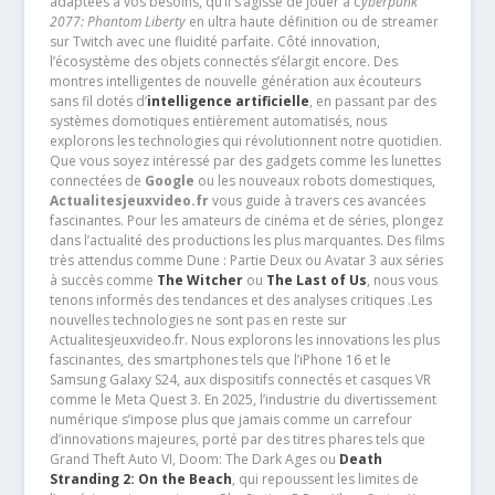
adaptées à vos besoins, qu’il s’agisse de jouer à
Cyberpunk
2077: Phantom Liberty
en ultra haute définition ou de streamer
sur Twitch avec une fluidité parfaite. Côté innovation,
l’écosystème des objets connectés s’élargit encore. Des
montres intelligentes de nouvelle génération aux écouteurs
sans fil dotés d’
intelligence artificielle
, en passant par des
systèmes domotiques entièrement automatisés, nous
explorons les technologies qui révolutionnent notre quotidien.
Que vous soyez intéressé par des gadgets comme les lunettes
connectées de
Google
ou les nouveaux robots domestiques,
Actualitesjeuxvideo.fr
vous guide à travers ces avancées
fascinantes. Pour les amateurs de cinéma et de séries, plongez
dans l’actualité des productions les plus marquantes. Des films
très attendus comme Dune : Partie Deux ou Avatar 3 aux séries
à succès comme
The Witcher
ou
The Last of Us
, nous vous
tenons informés des tendances et des analyses critiques .Les
nouvelles technologies ne sont pas en reste sur
Actualitesjeuxvideo.fr. Nous explorons les innovations les plus
fascinantes, des smartphones tels que l’iPhone 16 et le
Samsung Galaxy S24, aux dispositifs connectés et casques VR
comme le Meta Quest 3. En 2025, l’industrie du divertissement
numérique s’impose plus que jamais comme un carrefour
d’innovations majeures, porté par des titres phares tels que
Grand Theft Auto VI, Doom: The Dark Ages ou
Death
Stranding 2: On the Beach
, qui repoussent les limites de