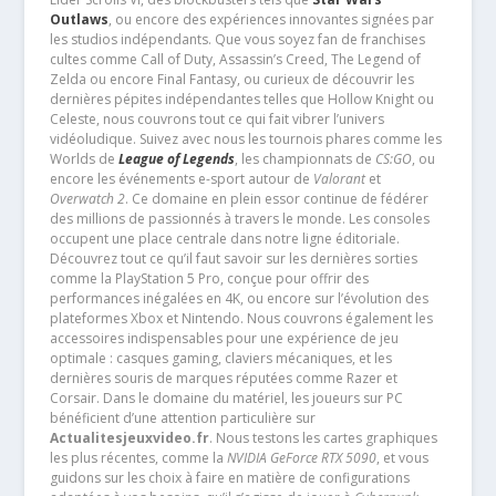
Outlaws
, ou encore des expériences innovantes signées par
les studios indépendants. Que vous soyez fan de franchises
cultes comme Call of Duty, Assassin’s Creed, The Legend of
Zelda ou encore Final Fantasy, ou curieux de découvrir les
dernières pépites indépendantes telles que Hollow Knight ou
Celeste, nous couvrons tout ce qui fait vibrer l’univers
vidéoludique. Suivez avec nous les tournois phares comme les
Worlds de
League of Legends
, les championnats de
CS:GO
, ou
encore les événements e-sport autour de
Valorant
et
Overwatch 2
. Ce domaine en plein essor continue de fédérer
des millions de passionnés à travers le monde. Les consoles
occupent une place centrale dans notre ligne éditoriale.
Découvrez tout ce qu’il faut savoir sur les dernières sorties
comme la PlayStation 5 Pro, conçue pour offrir des
performances inégalées en 4K, ou encore sur l’évolution des
plateformes Xbox et Nintendo. Nous couvrons également les
accessoires indispensables pour une expérience de jeu
optimale : casques gaming, claviers mécaniques, et les
dernières souris de marques réputées comme Razer et
Corsair. Dans le domaine du matériel, les joueurs sur PC
bénéficient d’une attention particulière sur
Actualitesjeuxvideo.fr
. Nous testons les cartes graphiques
les plus récentes, comme la
NVIDIA GeForce RTX 5090
, et vous
guidons sur les choix à faire en matière de configurations