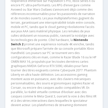
l’expérience immersive sur PlayStation 5 Pro, Xbox Series X ou
encore PC ultra-performants. Les RPG d’envergure comme
Avowed ou Star Wars Outlaws s’annoncent déjà comme des
références incontournables pour les passionnés de narration
et de mondes ouverts. Les jeux multiplateformes gagnent du
terrain, garantissant une interopérabilité totale entre console,
mobile et PC, tandis que le cloud gaming révolutionne l’accès
aux jeux AAA sans matériel physique. Les remakes de jeux
cultes séduisent un nouveau public, ravivant la nostalgie avec
les technologies de pointe. Côté hardware, la
Nintendo
Switch 2
promet une expérience nomade 4K enrichie, tandis
que Microsoft prépare l’arrivée de sa console portable Xbox
Handheld. Les joueurs sur PC se tournent vers des
configurations clés en main, comme le Razer Blade 16 ou le HP
OMEN MAX 16, propulsés par les toutes dernières cartes
graphiques NVIDIA GeForce RTX 5090, idéales pour faire
tourner des titres exigeants comme Cyberpunk 2077: Phantom
Liberty en ultra haute définition. Les accessoires gaming
montent aussi en puissance, avec des claviers mécaniques
personnalisables, des souris ergonomiques signées Razer et
Corsair, ou encore des casques audio compatibles VR. En
parallèle, la réalité virtuelle continue d’évoluer avec des
casques comme le Meta Quest 3, ouvrant la voie à des films VR
et à des séries interactives dans lesquelles le spectateur
devient acteur. Les plateformes de streaming dominent