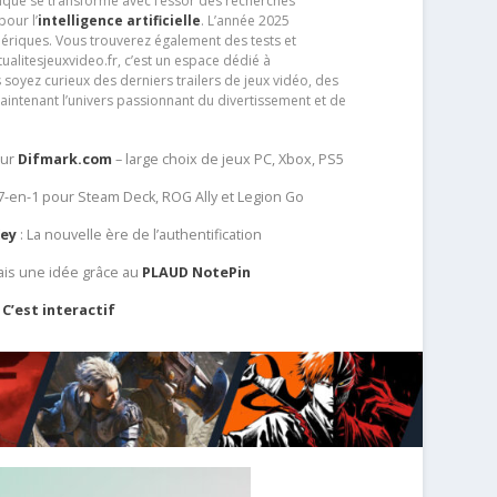
que se transforme avec l’essor des recherches
our l’
intelligence artificielle
. L’année 2025
ériques. Vous trouverez également des tests et
tualitesjeuxvideo.fr, c’est un espace dédié à
soyez curieux des derniers trailers de jeux vidéo, des
aintenant l’univers passionnant du divertissement et de
sur
Difmark.com
– large choix de jeux PC, Xbox, PS5
 7-en-1 pour Steam Deck, ROG Ally et Legion Go
Key
: La nouvelle ère de l’authentification
ais une idée grâce au
PLAUD NotePin
C’est interactif