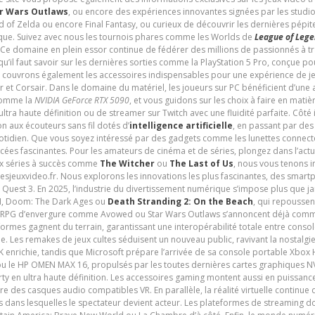
r Wars Outlaws
, ou encore des expériences innovantes signées par les studi
d of Zelda ou encore Final Fantasy, ou curieux de découvrir les dernières pépit
udique. Suivez avec nous les tournois phares comme les Worlds de
League of Leg
 Ce domaine en plein essor continue de fédérer des millions de passionnés à 
 qu’il faut savoir sur les dernières sorties comme la PlayStation 5 Pro, conçue 
s couvrons également les accessoires indispensables pour une expérience de je
t Corsair. Dans le domaine du matériel, les joueurs sur PC bénéficient d’une a
 comme la
NVIDIA GeForce RTX 5090
, et vous guidons sur les choix à faire en mati
ltra haute définition ou de streamer sur Twitch avec une fluidité parfaite. Côté
n aux écouteurs sans fil dotés d’
intelligence artificielle
, en passant par de
uotidien. Que vous soyez intéressé par des gadgets comme les lunettes connec
cées fascinantes. Pour les amateurs de cinéma et de séries, plongez dans l’actu
ux séries à succès comme
The Witcher
ou
The Last of Us
, nous vous tenons i
tesjeuxvideo.fr. Nous explorons les innovations les plus fascinantes, des smart
 Quest 3. En 2025, l’industrie du divertissement numérique s’impose plus que 
 VI, Doom: The Dark Ages ou
Death Stranding 2: On the Beach
, qui repoussen
es RPG d’envergure comme Avowed ou Star Wars Outlaws s’annoncent déjà comm
ormes gagnent du terrain, garantissant une interopérabilité totale entre consol
e. Les remakes de jeux cultes séduisent un nouveau public, ravivant la nostalgi
nrichie, tandis que Microsoft prépare l’arrivée de sa console portable Xbox H
ou le HP OMEN MAX 16, propulsés par les toutes dernières cartes graphiques NV
y en ultra haute définition. Les accessoires gaming montent aussi en puissanc
e des casques audio compatibles VR. En parallèle, la réalité virtuelle continu
ives dans lesquelles le spectateur devient acteur. Les plateformes de streaming 