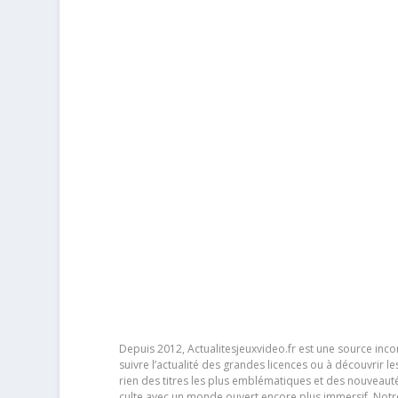
Depuis 2012, Actualitesjeuxvideo.fr est une source in
suivre l’actualité des grandes licences ou à découvrir 
rien des titres les plus emblématiques et des nouveaut
culte avec un monde ouvert encore plus immersif. Notr