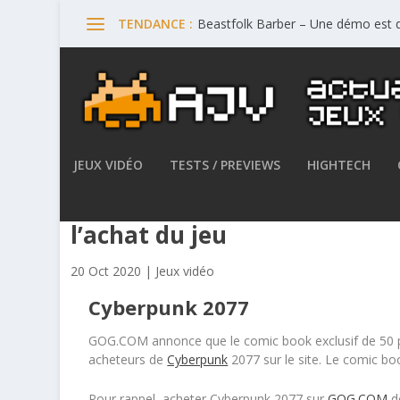
Beastfolk Barber – Une démo est d
TENDANCE :
JEUX VIDÉO
TESTS / PREVIEWS
HIGHTECH
GOG.COM offre un comic boo
l’achat du jeu
20 Oct 2020
|
Jeux vidéo
Cyberpunk 2077
GOG.COM annonce que le comic book exclusif de 50
acheteurs de
Cyberpunk
2077 sur le site. Le comic boo
Pour rappel, acheter Cyberpunk 2077 sur
GOG.COM
d