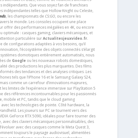
os indépendants. Que vous soyez fan de franchises
es indépendantes telles que Hollow Knight ou Celeste,
ends
, les championnats de
CS:GO
, ou encore les
travers le monde. Les consoles occupent une place
pour offrir des performances inégalées en 4K, ou encore
u optimale : casques gaming, claviers mécaniques, et
ttention particulière sur
Actualitesjeuxvideo.fr
.
ère de configurations adaptées à vos besoins, qu’il
 innovation, l’écosystème des objets connectés s’élargit
s systèmes domotiques entièrement automatisés, nous
tées de
Google
ou les nouveaux robots domestiques,
alité des productions les plus marquantes. Des films
nformés des tendances et des analyses critiques .Les
phones tels que l’iPhone 16 et le Samsung Galaxy S24,
jamais comme un carrefour d’innovations majeures,
t les limites de l’expérience immersive sur PlayStation 5
e des références incontournables pour les passionnés
e, mobile et PC, tandis que le cloud gaming
e avec les technologies de pointe. Côté hardware, la
andheld. Les joueurs sur PC se tournent vers des
IDIA GeForce RTX 5090, idéales pour faire tourner des
e, avec des claviers mécaniques personnalisables, des
e d’évoluer avec des casques comme le Meta Quest 3,
dominent toujours le paysage audiovisuel, alimentées