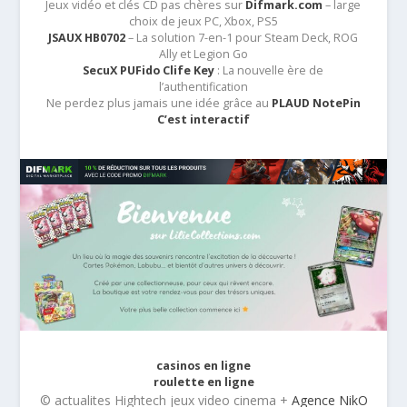
Jeux vidéo et clés CD pas chères sur
Difmark.com
– large
choix de jeux PC, Xbox, PS5
JSAUX HB0702
– La solution 7-en-1 pour Steam Deck, ROG
Ally et Legion Go
SecuX PUFido Clife Key
: La nouvelle ère de
l’authentification
Ne perdez plus jamais une idée grâce au
PLAUD NotePin
C’est interactif
casinos en ligne
roulette en ligne
© actualites Hightech jeux video cinema +
Agence NikO