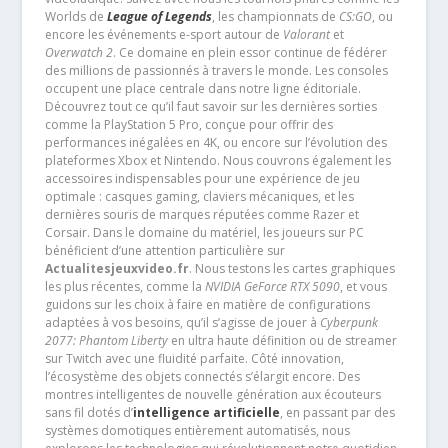
Worlds de
League of Legends
, les championnats de
CS:GO
, ou
encore les événements e-sport autour de
Valorant
et
Overwatch 2
. Ce domaine en plein essor continue de fédérer
des millions de passionnés à travers le monde. Les consoles
occupent une place centrale dans notre ligne éditoriale.
Découvrez tout ce qu’il faut savoir sur les dernières sorties
comme la PlayStation 5 Pro, conçue pour offrir des
performances inégalées en 4K, ou encore sur l’évolution des
plateformes Xbox et Nintendo. Nous couvrons également les
accessoires indispensables pour une expérience de jeu
optimale : casques gaming, claviers mécaniques, et les
dernières souris de marques réputées comme Razer et
Corsair. Dans le domaine du matériel, les joueurs sur PC
bénéficient d’une attention particulière sur
Actualitesjeuxvideo.fr
. Nous testons les cartes graphiques
les plus récentes, comme la
NVIDIA GeForce RTX 5090
, et vous
guidons sur les choix à faire en matière de configurations
adaptées à vos besoins, qu’il s’agisse de jouer à
Cyberpunk
2077: Phantom Liberty
en ultra haute définition ou de streamer
sur Twitch avec une fluidité parfaite. Côté innovation,
l’écosystème des objets connectés s’élargit encore. Des
montres intelligentes de nouvelle génération aux écouteurs
sans fil dotés d’
intelligence artificielle
, en passant par des
systèmes domotiques entièrement automatisés, nous