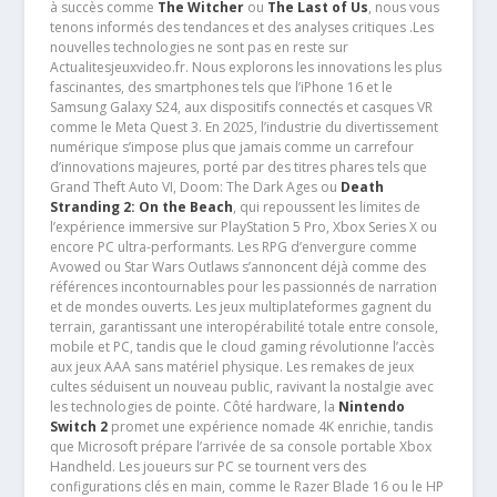
à succès comme
The Witcher
ou
The Last of Us
, nous vous
tenons informés des tendances et des analyses critiques .Les
nouvelles technologies ne sont pas en reste sur
Actualitesjeuxvideo.fr. Nous explorons les innovations les plus
fascinantes, des smartphones tels que l’iPhone 16 et le
Samsung Galaxy S24, aux dispositifs connectés et casques VR
comme le Meta Quest 3. En 2025, l’industrie du divertissement
numérique s’impose plus que jamais comme un carrefour
d’innovations majeures, porté par des titres phares tels que
Grand Theft Auto VI, Doom: The Dark Ages ou
Death
Stranding 2: On the Beach
, qui repoussent les limites de
l’expérience immersive sur PlayStation 5 Pro, Xbox Series X ou
encore PC ultra-performants. Les RPG d’envergure comme
Avowed ou Star Wars Outlaws s’annoncent déjà comme des
références incontournables pour les passionnés de narration
et de mondes ouverts. Les jeux multiplateformes gagnent du
terrain, garantissant une interopérabilité totale entre console,
mobile et PC, tandis que le cloud gaming révolutionne l’accès
aux jeux AAA sans matériel physique. Les remakes de jeux
cultes séduisent un nouveau public, ravivant la nostalgie avec
les technologies de pointe. Côté hardware, la
Nintendo
Switch 2
promet une expérience nomade 4K enrichie, tandis
que Microsoft prépare l’arrivée de sa console portable Xbox
Handheld. Les joueurs sur PC se tournent vers des
configurations clés en main, comme le Razer Blade 16 ou le HP