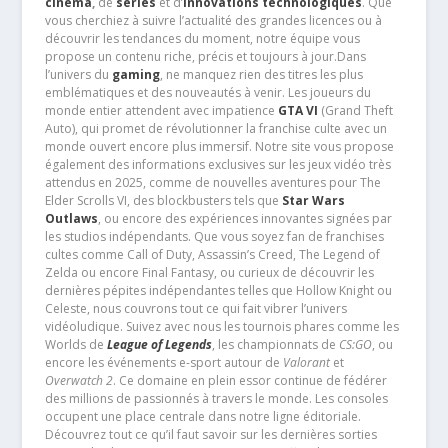
cinéma
,
de
séries
et d’
innovations technologiques
. Que
vous cherchiez à suivre l’actualité des grandes licences ou à
découvrir les tendances du moment, notre équipe vous
propose un contenu riche, précis et toujours à jour.Dans
l’univers du
gaming
, ne manquez rien des titres les plus
emblématiques et des nouveautés à venir. Les joueurs du
monde entier attendent avec impatience
GTA VI
(Grand Theft
Auto), qui promet de révolutionner la franchise culte avec un
monde ouvert encore plus immersif. Notre site vous propose
également des informations exclusives sur les jeux vidéo très
attendus en 2025, comme de nouvelles aventures pour The
Elder Scrolls VI, des blockbusters tels que
Star Wars
Outlaws
, ou encore des expériences innovantes signées par
les studios indépendants. Que vous soyez fan de franchises
cultes comme Call of Duty, Assassin’s Creed, The Legend of
Zelda ou encore Final Fantasy, ou curieux de découvrir les
dernières pépites indépendantes telles que Hollow Knight ou
Celeste, nous couvrons tout ce qui fait vibrer l’univers
vidéoludique. Suivez avec nous les tournois phares comme les
Worlds de
League of Legends
, les championnats de
CS:GO
, ou
encore les événements e-sport autour de
Valorant
et
Overwatch 2
. Ce domaine en plein essor continue de fédérer
des millions de passionnés à travers le monde. Les consoles
occupent une place centrale dans notre ligne éditoriale.
Découvrez tout ce qu’il faut savoir sur les dernières sorties