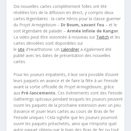
Dix nouvelles cartes complètement folles ont été
révélées lors de la diffusion en direct, y compris deux
cartes légendaires : la carte Héros pour la classe guerrier
du
Projet Armageboum
–
Dr Boum, savant fou
– et le
sort légendaire de paladin –
Armée infinie de Kangor
.
La vidéo peut être visionnée à nouveau sur
Twitch
et les
cartes dévoilées sont disponibles sur
le
site
d’Hearthstone. Un
calendrier
a également été
publié avec les dates de présentation des nouvelles
cartes.
Pour les joueurs impatients, il leur sera possible d’ouvrir
leurs paquets en avance et de faire la fête à un Fireside
avant la sortie officielle de
Projet Armageboum
, grâce
aux
Pré-lancements.
Ces évènements sont des Fireside
Gatherings spéciaux pendant lesquels les joueurs peuvent
ouvrir les paquets de la prochaine extension avec un peu
d’avance et jouer leurs cartes au cours de Bras de fer
Fireside uniques ! Cela signifie que les joueurs pourront
ouvrir les paquets préachetés, ainsi que n’importe quel
autre paquet obtenu par le biais des Bras de fer ou tout