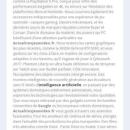
comme la PlayStation 5 Pro, conçue pour offrir des
performances inégalées en 4K, ou encore sur l’évolution des
plateformes Xbox et Nintendo. Nous couvrons également les
accessoires indispensables pour une expérience de jeu
optimale : casques gaming, claviers mécaniques, et les
dernières souris de marques réputées comme Razer et
Corsair. Dans le domaine du matériel, les joueurs sur PC
bénéficient d’une attention particulière sur
Actualitesjeuxvideo.fr
. Nous testons les cartes graphiques
les plus récentes, comme la
NVIDIA GeForce RTX 5090
, et vous
guidons sur les choix à faire en matière de configurations
adaptées à vos besoins, qu’il s’agisse de jouer à
Cyberpunk
2077: Phantom Liberty
en ultra haute définition ou de streamer
sur Twitch avec une fluidité parfaite. Côté innovation,
l’écosystème des objets connectés s’élargit encore. Des
montres intelligentes de nouvelle génération aux écouteurs
sans fil dotés d’
intelligence artificielle
, en passant par des
systèmes domotiques entièrement automatisés, nous
explorons les technologies qui révolutionnent notre quotidien.
Que vous soyez intéressé par des gadgets comme les lunettes
connectées de
Google
ou les nouveaux robots domestiques,
Actualitesjeuxvideo.fr
vous guide à travers ces avancées
fascinantes. Pour les amateurs de cinéma et de séries, plongez
dans l’actualité des productions les plus marquantes. Des films
très attendus comme Dune : Partie Deux ou Avatar 3 aux séries