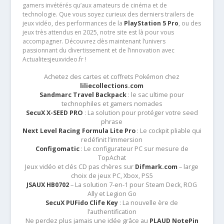
gamers invétérés qu’aux amateurs de cinéma et de
technologie. Que vous soyez curieux des derniers trailers de
jeux vidéo, des performances de la
PlayStation 5 Pro
, ou des
jeux très attendus en 2025, notre site est là pour vous
accompagner. Découvrez dès maintenant l’univers
passionnant du divertissement et de l’innovation avec
Actualitesjeuxvideo.fr !
Achetez des cartes et coffrets Pokémon chez
liliecollections.com
Sandmarc Travel Backpack
: le sac ultime pour
technophiles et gamers nomades
SecuX X-SEED PRO
: La solution pour protéger votre seed
phrase
Next Level Racing Formula Lite Pro
: Le cockpit pliable qui
redéfinit l’immersion
Configomatic
: Le configurateur PC sur mesure de
TopAchat
Jeux vidéo et clés CD pas chères sur
Difmark.com
– large
choix de jeux PC, Xbox, PS5
JSAUX HB0702
– La solution 7-en-1 pour Steam Deck, ROG
Ally et Legion Go
SecuX PUFido Clife Key
: La nouvelle ère de
l’authentification
Ne perdez plus jamais une idée grâce au
PLAUD NotePin