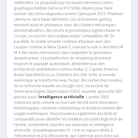
OMEN MAX 16, propulsés par les toutes dernières cartes
graphiques NVIDIA GeForce RTX 5090, idéales pour faire
tourner des titres exigeants comme Cyberpunk 2077: Phantom
Liberty en ultra haute définition. Les accessoires gaming
montent aussi en puissance, avec des claviers mécaniques
personnalisables, des souris ergonomiques signées Razer et
Corsair, ou encore des casques audio compatibles VR. En
parallèle, la réalité virtuelle continue d’évoluer avec des
casques comme le Meta Quest 3, ouvrant la voie à des films VR
et à des séries interactives dans lesquelles le spectateur
devient acteur. Les plateformes de streaming dominent
toujours le paysage audiovisuel, alimentées par des
productions ambitieuses comme Avatar 3, Captain America:
Brave New World ou La Chambre d’à côté. Enfin, le monde
numérique se transforme avec l’essor des recherches vocales,
de la recherche visuelle via Google Lens, ou encore du
Generative Engine Optimization (GEO), nouvelle approche SEO
pensée pour l’
intelligence artificielle
. L’année 2025
s’annonce ainsi comme un tournant décisif entre innovation
technologique, créativité vidéoludique et bouleversement des
usages numériques. Vous trouverez également des tests et
comparatifs pour identifier les meilleurs produits high-tech de
l’année, notamment ceux liés aux avancées en intelligence
artificielle. Actualitesjeuxvideo.fr, c’est un espace dédié à
l’information et à la découverte, qui s’adresse aussi bien aux