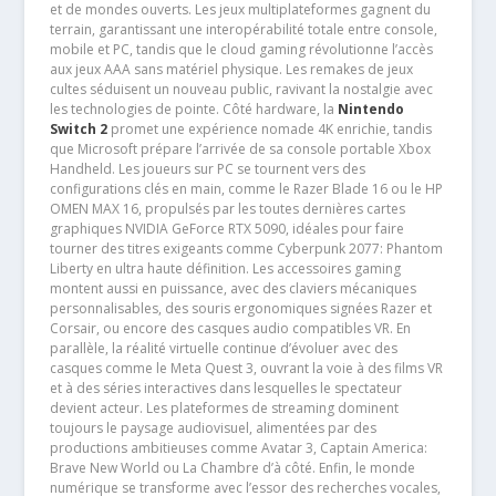
et de mondes ouverts. Les jeux multiplateformes gagnent du
terrain, garantissant une interopérabilité totale entre console,
mobile et PC, tandis que le cloud gaming révolutionne l’accès
aux jeux AAA sans matériel physique. Les remakes de jeux
cultes séduisent un nouveau public, ravivant la nostalgie avec
les technologies de pointe. Côté hardware, la
Nintendo
Switch 2
promet une expérience nomade 4K enrichie, tandis
que Microsoft prépare l’arrivée de sa console portable Xbox
Handheld. Les joueurs sur PC se tournent vers des
configurations clés en main, comme le Razer Blade 16 ou le HP
OMEN MAX 16, propulsés par les toutes dernières cartes
graphiques NVIDIA GeForce RTX 5090, idéales pour faire
tourner des titres exigeants comme Cyberpunk 2077: Phantom
Liberty en ultra haute définition. Les accessoires gaming
montent aussi en puissance, avec des claviers mécaniques
personnalisables, des souris ergonomiques signées Razer et
Corsair, ou encore des casques audio compatibles VR. En
parallèle, la réalité virtuelle continue d’évoluer avec des
casques comme le Meta Quest 3, ouvrant la voie à des films VR
et à des séries interactives dans lesquelles le spectateur
devient acteur. Les plateformes de streaming dominent
toujours le paysage audiovisuel, alimentées par des
productions ambitieuses comme Avatar 3, Captain America:
Brave New World ou La Chambre d’à côté. Enfin, le monde
numérique se transforme avec l’essor des recherches vocales,