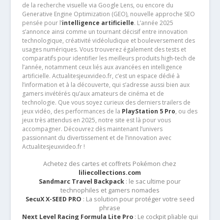
de la recherche visuelle via Google Lens, ou encore du
Generative Engine Optimization (GEO), nouvelle approche SEO
pensée pour l’
intelligence artificielle
. L’année 2025
s’annonce ainsi comme un tournant décisif entre innovation
technologique, créativité vidéoludique et bouleversement des
usages numériques. Vous trouverez également des tests et
comparatifs pour identifier les meilleurs produits high-tech de
l’année, notamment ceux liés aux avancées en intelligence
artificielle. Actualitesjeuxvideo.fr, c’est un espace dédié à
l’information et à la découverte, qui s’adresse aussi bien aux
gamers invétérés qu’aux amateurs de cinéma et de
technologie. Que vous soyez curieux des derniers trailers de
jeux vidéo, des performances de la
PlayStation 5 Pro
, ou des
jeux très attendus en 2025, notre site est là pour vous
accompagner. Découvrez dès maintenant l’univers
passionnant du divertissement et de l’innovation avec
Actualitesjeuxvideo.fr !
Achetez des cartes et coffrets Pokémon chez
liliecollections.com
Sandmarc Travel Backpack
: le sac ultime pour
technophiles et gamers nomades
SecuX X-SEED PRO
: La solution pour protéger votre seed
phrase
Next Level Racing Formula Lite Pro
: Le cockpit pliable qui