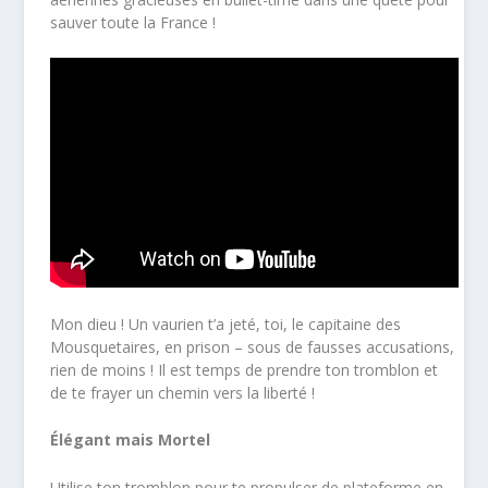
sauver toute la France !
Mon dieu ! Un vaurien t’a jeté, toi, le capitaine des
Mousquetaires, en prison – sous de fausses accusations,
rien de moins ! Il est temps de prendre ton tromblon et
de te frayer un chemin vers la liberté !
Élégant mais Mortel
Utilise ton tromblon pour te propulser de plateforme en