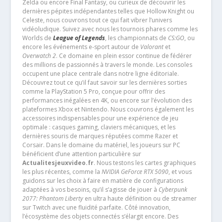
Zelda ou encore Final Fantasy, ou curieux de découvrir les
dernières pépites indépendantes telles que Hollow Knight ou
Celeste, nous couvrons tout ce qui fait vibrer l’univers
vidéoludique. Suivez avec nous les tournois phares comme les
Worlds de
League of Legends
, les championnats de
CS:GO
, ou
encore les événements e-sport autour de
Valorant
et
Overwatch 2
. Ce domaine en plein essor continue de fédérer
des millions de passionnés à travers le monde. Les consoles
occupent une place centrale dans notre ligne éditoriale.
Découvrez tout ce qu’il faut savoir sur les dernières sorties
comme la PlayStation 5 Pro, conçue pour offrir des
performances inégalées en 4K, ou encore sur l’évolution des
plateformes Xbox et Nintendo. Nous couvrons également les
accessoires indispensables pour une expérience de jeu
optimale : casques gaming, claviers mécaniques, et les
dernières souris de marques réputées comme Razer et
Corsair. Dans le domaine du matériel, les joueurs sur PC
bénéficient d’une attention particulière sur
Actualitesjeuxvideo.fr
. Nous testons les cartes graphiques
les plus récentes, comme la
NVIDIA GeForce RTX 5090
, et vous
guidons sur les choix à faire en matière de configurations
adaptées à vos besoins, qu’il s’agisse de jouer à
Cyberpunk
2077: Phantom Liberty
en ultra haute définition ou de streamer
sur Twitch avec une fluidité parfaite. Côté innovation,
l’écosystème des objets connectés s’élargit encore. Des