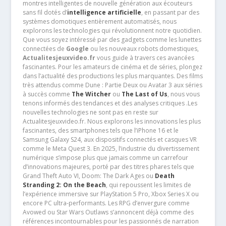
montres intelligentes de nouvelle génération aux écouteurs
sans fil dotés d’
intelligence artificielle
, en passant par des
systèmes domotiques entièrement automatisés, nous
explorons les technologies qui révolutionnent notre quotidien.
Que vous soyez intéressé par des gadgets comme les lunettes
connectées de
Google
ou les nouveaux robots domestiques,
Actualitesjeuxvideo.fr
vous guide à travers ces avancées
fascinantes. Pour les amateurs de cinéma et de séries, plongez
dans l’actualité des productions les plus marquantes. Des films
très attendus comme Dune : Partie Deux ou Avatar 3 aux séries
à succès comme
The Witcher
ou
The Last of Us
, nous vous
tenons informés des tendances et des analyses critiques .Les
nouvelles technologies ne sont pas en reste sur
Actualitesjeuxvideo.fr. Nous explorons les innovations les plus
fascinantes, des smartphones tels que l’iPhone 16 et le
Samsung Galaxy S24, aux dispositifs connectés et casques VR
comme le Meta Quest 3. En 2025, l’industrie du divertissement
numérique s’impose plus que jamais comme un carrefour
d’innovations majeures, porté par des titres phares tels que
Grand Theft Auto VI, Doom: The Dark Ages ou
Death
Stranding 2: On the Beach
, qui repoussent les limites de
l’expérience immersive sur PlayStation 5 Pro, Xbox Series X ou
encore PC ultra-performants. Les RPG d’envergure comme
Avowed ou Star Wars Outlaws s’annoncent déjà comme des
références incontournables pour les passionnés de narration