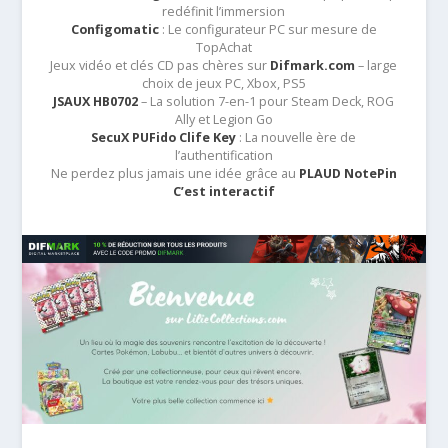
redéfinit l’immersion
Configomatic
: Le configurateur PC sur mesure de
TopAchat
Jeux vidéo et clés CD pas chères sur
Difmark.com
– large
choix de jeux PC, Xbox, PS5
JSAUX HB0702
– La solution 7-en-1 pour Steam Deck, ROG
Ally et Legion Go
SecuX PUFido Clife Key
: La nouvelle ère de
l’authentification
Ne perdez plus jamais une idée grâce au
PLAUD NotePin
C’est interactif