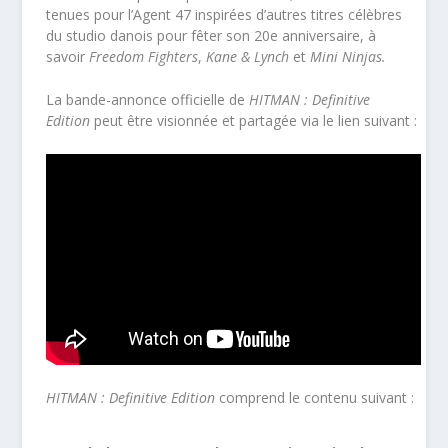
tenues pour l’Agent 47 inspirées d’autres titres célèbres
du studio danois pour fêter son 20
e
anniversaire, à
savoir
Freedom Fighters
,
Kane & Lynch
et
Mini Ninjas.
La bande-annonce officielle de
HITMAN : Definitive
Edition
peut être visionnée et partagée via le lien suivant :
HITMAN : Definitive Edition
comprend le contenu suivant :