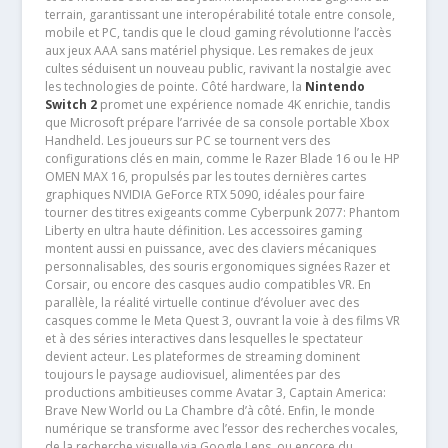
terrain, garantissant une interopérabilité totale entre console,
mobile et PC, tandis que le cloud gaming révolutionne l’accès
aux jeux AAA sans matériel physique. Les remakes de jeux
cultes séduisent un nouveau public, ravivant la nostalgie avec
les technologies de pointe. Côté hardware, la
Nintendo
Switch 2
promet une expérience nomade 4K enrichie, tandis
que Microsoft prépare l’arrivée de sa console portable Xbox
Handheld. Les joueurs sur PC se tournent vers des
configurations clés en main, comme le Razer Blade 16 ou le HP
OMEN MAX 16, propulsés par les toutes dernières cartes
graphiques NVIDIA GeForce RTX 5090, idéales pour faire
tourner des titres exigeants comme Cyberpunk 2077: Phantom
Liberty en ultra haute définition. Les accessoires gaming
montent aussi en puissance, avec des claviers mécaniques
personnalisables, des souris ergonomiques signées Razer et
Corsair, ou encore des casques audio compatibles VR. En
parallèle, la réalité virtuelle continue d’évoluer avec des
casques comme le Meta Quest 3, ouvrant la voie à des films VR
et à des séries interactives dans lesquelles le spectateur
devient acteur. Les plateformes de streaming dominent
toujours le paysage audiovisuel, alimentées par des
productions ambitieuses comme Avatar 3, Captain America:
Brave New World ou La Chambre d’à côté. Enfin, le monde
numérique se transforme avec l’essor des recherches vocales,
de la recherche visuelle via Google Lens, ou encore du