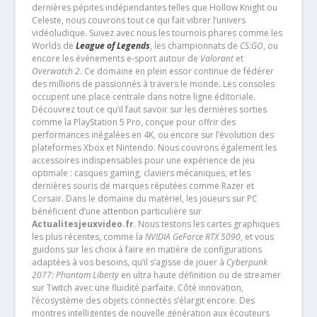
dernières pépites indépendantes telles que Hollow Knight ou
Celeste, nous couvrons tout ce qui fait vibrer l’univers
vidéoludique. Suivez avec nous les tournois phares comme les
Worlds de
League of Legends
, les championnats de
CS:GO
, ou
encore les événements e-sport autour de
Valorant
et
Overwatch 2
. Ce domaine en plein essor continue de fédérer
des millions de passionnés à travers le monde. Les consoles
occupent une place centrale dans notre ligne éditoriale.
Découvrez tout ce qu’il faut savoir sur les dernières sorties
comme la PlayStation 5 Pro, conçue pour offrir des
performances inégalées en 4K, ou encore sur l’évolution des
plateformes Xbox et Nintendo. Nous couvrons également les
accessoires indispensables pour une expérience de jeu
optimale : casques gaming, claviers mécaniques, et les
dernières souris de marques réputées comme Razer et
Corsair. Dans le domaine du matériel, les joueurs sur PC
bénéficient d’une attention particulière sur
Actualitesjeuxvideo.fr
. Nous testons les cartes graphiques
les plus récentes, comme la
NVIDIA GeForce RTX 5090
, et vous
guidons sur les choix à faire en matière de configurations
adaptées à vos besoins, qu’il s’agisse de jouer à
Cyberpunk
2077: Phantom Liberty
en ultra haute définition ou de streamer
sur Twitch avec une fluidité parfaite. Côté innovation,
l’écosystème des objets connectés s’élargit encore. Des
montres intelligentes de nouvelle génération aux écouteurs