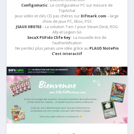
Configomatic
: Le configurateur PC sur mesure de
TopAchat
Jeux vidéo et clés CD pas chères sur
Difmark.com
– large
choix de jeux PC, Xbox, PS5
JSAUX HB0702
– La solution 7-en-1 pour Steam Deck, ROG
Ally et Legion Go
SecuX PUFido Clife Key
: La nouvelle ère de
l’authentification
Ne perdez plus jamais une idée grâce au
PLAUD NotePin
C’est interactif