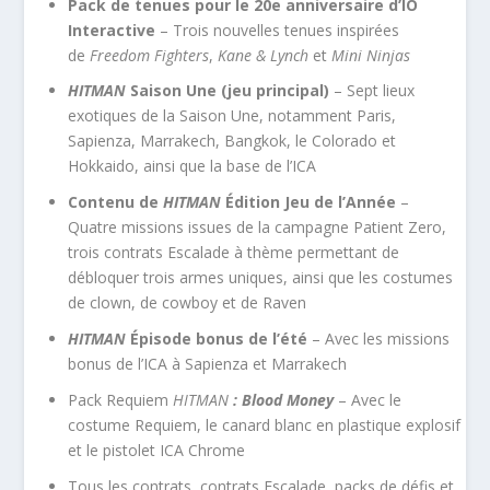
Pack de tenues pour le 20e anniversaire d’IO
Interactive
– Trois nouvelles tenues inspirées
de
Freedom Fighters
,
Kane & Lynch
et
Mini Ninjas
HITMAN
Saison Une (jeu principal)
– Sept lieux
exotiques de la Saison Une, notamment Paris,
Sapienza, Marrakech, Bangkok, le Colorado et
Hokkaido, ainsi que la base de l’ICA
Contenu de
HITMAN
Édition Jeu de l’Année
–
Quatre missions issues de la campagne Patient Zero,
trois contrats Escalade à thème permettant de
débloquer trois armes uniques, ainsi que les costumes
de clown, de cowboy et de Raven
HITMAN
Épisode bonus de l’été
– Avec les missions
bonus de l’ICA à Sapienza et Marrakech
Pack Requiem
HITMAN
: Blood Money
– Avec le
costume Requiem, le canard blanc en plastique explosif
et le pistolet ICA Chrome
Tous les contrats, contrats Escalade, packs de défis et