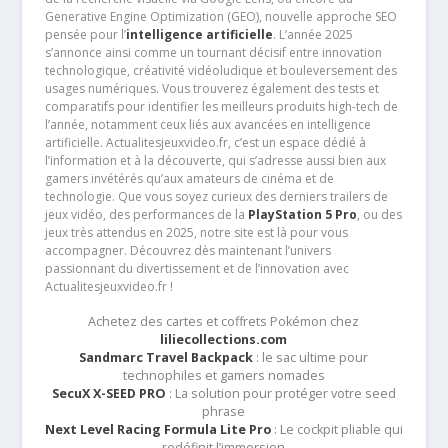
Generative Engine Optimization (GEO), nouvelle approche SEO
pensée pour l’
intelligence artificielle
. L’année 2025
s’annonce ainsi comme un tournant décisif entre innovation
technologique, créativité vidéoludique et bouleversement des
usages numériques. Vous trouverez également des tests et
comparatifs pour identifier les meilleurs produits high-tech de
l’année, notamment ceux liés aux avancées en intelligence
artificielle. Actualitesjeuxvideo.fr, c’est un espace dédié à
l’information et à la découverte, qui s’adresse aussi bien aux
gamers invétérés qu’aux amateurs de cinéma et de
technologie. Que vous soyez curieux des derniers trailers de
jeux vidéo, des performances de la
PlayStation 5 Pro
, ou des
jeux très attendus en 2025, notre site est là pour vous
accompagner. Découvrez dès maintenant l’univers
passionnant du divertissement et de l’innovation avec
Actualitesjeuxvideo.fr !
Achetez des cartes et coffrets Pokémon chez
liliecollections.com
Sandmarc Travel Backpack
: le sac ultime pour
technophiles et gamers nomades
SecuX X-SEED PRO
: La solution pour protéger votre seed
phrase
Next Level Racing Formula Lite Pro
: Le cockpit pliable qui
redéfinit l’immersion