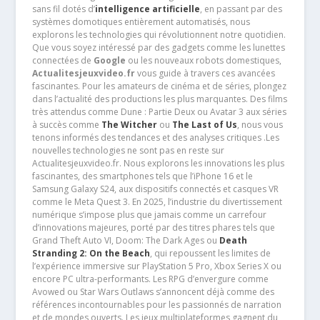
sans fil dotés d’
intelligence artificielle
, en passant par des
systèmes domotiques entièrement automatisés, nous
explorons les technologies qui révolutionnent notre quotidien.
Que vous soyez intéressé par des gadgets comme les lunettes
connectées de
Google
ou les nouveaux robots domestiques,
Actualitesjeuxvideo.fr
vous guide à travers ces avancées
fascinantes. Pour les amateurs de cinéma et de séries, plongez
dans l’actualité des productions les plus marquantes. Des films
très attendus comme Dune : Partie Deux ou Avatar 3 aux séries
à succès comme
The Witcher
ou
The Last of Us
, nous vous
tenons informés des tendances et des analyses critiques .Les
nouvelles technologies ne sont pas en reste sur
Actualitesjeuxvideo.fr. Nous explorons les innovations les plus
fascinantes, des smartphones tels que l’iPhone 16 et le
Samsung Galaxy S24, aux dispositifs connectés et casques VR
comme le Meta Quest 3. En 2025, l’industrie du divertissement
numérique s’impose plus que jamais comme un carrefour
d’innovations majeures, porté par des titres phares tels que
Grand Theft Auto VI, Doom: The Dark Ages ou
Death
Stranding 2: On the Beach
, qui repoussent les limites de
l’expérience immersive sur PlayStation 5 Pro, Xbox Series X ou
encore PC ultra-performants. Les RPG d’envergure comme
Avowed ou Star Wars Outlaws s’annoncent déjà comme des
références incontournables pour les passionnés de narration
et de mondes ouverts. Les jeux multiplateformes gagnent du