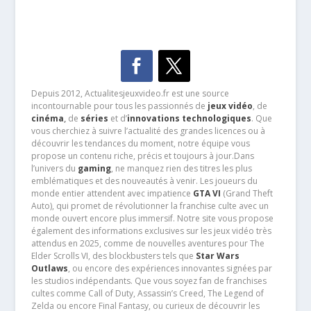
Depuis 2012, Actualitesjeuxvideo.fr est une source
incontournable pour tous les passionnés de
jeux vidéo
, de
cinéma
,
de
séries
et d’
innovations technologiques
. Que
vous cherchiez à suivre l’actualité des grandes licences ou à
découvrir les tendances du moment, notre équipe vous
propose un contenu riche, précis et toujours à jour.Dans
l’univers du
gaming
, ne manquez rien des titres les plus
emblématiques et des nouveautés à venir. Les joueurs du
monde entier attendent avec impatience
GTA VI
(Grand Theft
Auto), qui promet de révolutionner la franchise culte avec un
monde ouvert encore plus immersif. Notre site vous propose
également des informations exclusives sur les jeux vidéo très
attendus en 2025, comme de nouvelles aventures pour The
Elder Scrolls VI, des blockbusters tels que
Star Wars
Outlaws
, ou encore des expériences innovantes signées par
les studios indépendants. Que vous soyez fan de franchises
cultes comme Call of Duty, Assassin’s Creed, The Legend of
Zelda ou encore Final Fantasy, ou curieux de découvrir les