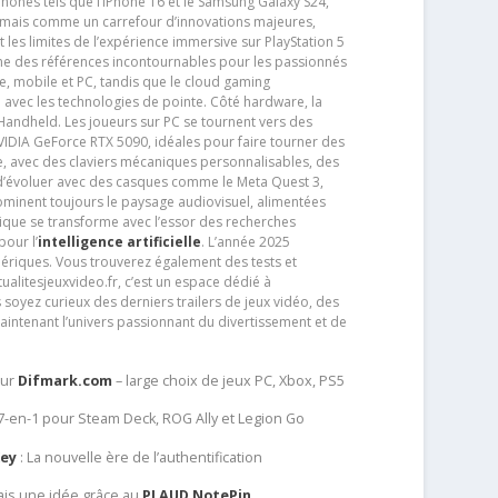
phones tels que l’iPhone 16 et le Samsung Galaxy S24,
jamais comme un carrefour d’innovations majeures,
t les limites de l’expérience immersive sur PlayStation 5
e des références incontournables pour les passionnés
e, mobile et PC, tandis que le cloud gaming
e avec les technologies de pointe. Côté hardware, la
andheld. Les joueurs sur PC se tournent vers des
IDIA GeForce RTX 5090, idéales pour faire tourner des
e, avec des claviers mécaniques personnalisables, des
e d’évoluer avec des casques comme le Meta Quest 3,
dominent toujours le paysage audiovisuel, alimentées
que se transforme avec l’essor des recherches
our l’
intelligence artificielle
. L’année 2025
ériques. Vous trouverez également des tests et
tualitesjeuxvideo.fr, c’est un espace dédié à
soyez curieux des derniers trailers de jeux vidéo, des
aintenant l’univers passionnant du divertissement et de
sur
Difmark.com
– large choix de jeux PC, Xbox, PS5
 7-en-1 pour Steam Deck, ROG Ally et Legion Go
Key
: La nouvelle ère de l’authentification
ais une idée grâce au
PLAUD NotePin