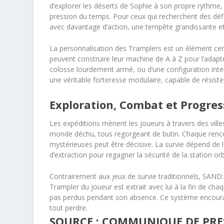
d’explorer les déserts de Sophie à son propre rythme,
pression du temps. Pour ceux qui recherchent des déf
avec davantage d’action, une tempête grandissante et
La personnalisation des Tramplers est un élément centr
peuvent construire leur machine de A à Z pour l’adapter à
colosse lourdement armé, ou d’une configuration inter
une véritable forteresse modulaire, capable de résister
Exploration, Combat et Progres
Les expéditions mènent les joueurs à travers des ville
monde déchu, tous regorgeant de butin. Chaque rencon
mystérieuses peut être décisive. La survie dépend de l
d’extraction pour regagner la sécurité de la station orb
Contrairement aux jeux de survie traditionnels, SAND: 
Trampler du joueur est extrait avec lui à la fin de ch
pas perdus pendant son absence. Ce système encourage
tout perdre.
SOURCE : COMMUNIQUE DE PRESS