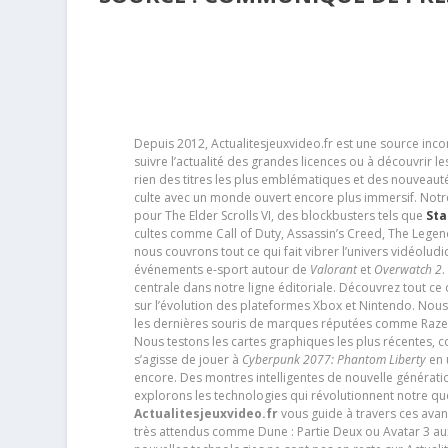
Depuis 2012, Actualitesjeuxvideo.fr est une source in
suivre l’actualité des grandes licences ou à découvrir 
rien des titres les plus emblématiques et des nouveaut
culte avec un monde ouvert encore plus immersif. Notr
pour The Elder Scrolls VI, des blockbusters tels que
Sta
cultes comme Call of Duty, Assassin’s Creed, The Legen
nous couvrons tout ce qui fait vibrer l’univers vidéol
événements e-sport autour de
Valorant
et
Overwatch 2
.
centrale dans notre ligne éditoriale. Découvrez tout ce
sur l’évolution des plateformes Xbox et Nintendo. Nou
les dernières souris de marques réputées comme Razer e
Nous testons les cartes graphiques les plus récentes,
s’agisse de jouer à
Cyberpunk 2077: Phantom Liberty
en u
encore. Des montres intelligentes de nouvelle génératio
explorons les technologies qui révolutionnent notre q
Actualitesjeuxvideo.fr
vous guide à travers ces avan
très attendus comme Dune : Partie Deux ou Avatar 3 a