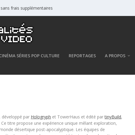
s sans frais supplémentaires
CINÉMA SÉRIES POP CULTURE
REPORTAGES
A PROPOS
disponible en Early Access via
, développé par
Hologryph
et TowerHaus et édité par
tinyBuild
,
. Ce titre propose une expérience unique mêlant exploration,
monde désertique post-apocalyptique. Les équipes de