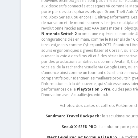
nouvelles technologies ne sont pas en reste sur Actuali
aux dispositifs connectés et casques VR comme le Meta
porté par des titres phares tels que Grand Theft Auto
Pro, Xbox Series X ou encore PC ultra-performants. L
de narration et de mondes ouverts. Les jeux multiplatef
révolutionne l’accès aux jeux AAA sans matériel physiqu
Nintendo Switch 2
promet une expérience nomade 4K e
configurations clés en main, comme le Razer Blade 16 
titres exigeants comme Cyberpunk 2077: Phantom Libert
souris ergonomiques signées Razer et Corsair, ou encor
ouvrant la voie à des films VR et à des séries interact
par des productions ambitieuses comme Avatar 3, Capt
vocales, de la recherche visuelle via Google Lens, ou 
s’annonce ainsi comme un tournant décisif entre innov
comparatifs pour identifier les meilleurs produits high-t
l’information et à la découverte, qui s’adresse aussi b
performances de la
PlayStation 5 Pro
, ou des jeux t
l’innovation avec Actualitesjeuxvideo.fr !
Achetez des cartes et coffrets Pokémon 
Sandmarc Travel Backpack
: le sac ultime pour
SecuX X-SEED PRO
: La solution pour pr
Next Level Racing Formula Lite Pro
: Le cockpit