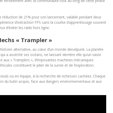
rer étroitement avec la communauté tout au long de cette phase
une réduction de 21% pour son lancement, valable pendant deux
xpérience d’extraction FPS sans la courbe d’apprentissage souvent
x d’éviter les raids hors ligne.
Mechs « Trampler »
histoire alternative, au cœur d’un monde dieselpunk. La planète
ui a asséché ses océans, ne laissant derrière elle qu’un vaste
râce aux « Tramplers », d’imposantes machines mécaniques
cules constituent le pilier de la survie et de l’exploration.
s, seuls ou en équipe, à la recherche de richesses cachées. Chaque
ation du butin acquis, face aux dangers environnementaux et aux