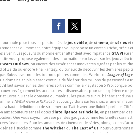
contournable pour tous les passionnés de
jeux vidéo
, de
cinéma
,
de
séries
et 
les tendances du moment, notre équipe vous propose un contenu riche, précis et
és à venir. Les joueurs du monde entier attendent avec impatience
GTA VI
(Gran
e site vous propose également des informations exclusives sur les jeux vidéo 
r Wars Outlaws
, ou encore des expériences innovantes signées par les studi
d of Zelda ou encore Final Fantasy, ou curieux de découvrir les dernières pépit
udique. Suivez avec nous les tournois phares comme les Worlds de
League of Leg
 Ce domaine en plein essor continue de fédérer des millions de passionnés à 
 qu’il faut savoir sur les dernières sorties comme la PlayStation 5 Pro, conçue 
s couvrons également les accessoires indispensables pour une expérience de je
t Corsair. Dans le domaine du matériel, les joueurs sur PC bénéficient d’une a
 comme la
NVIDIA GeForce RTX 5090
, et vous guidons sur les choix à faire en mati
ltra haute définition ou de streamer sur Twitch avec une fluidité parfaite. Côté
n aux écouteurs sans fil dotés d’
intelligence artificielle
, en passant par de
uotidien. Que vous soyez intéressé par des gadgets comme les lunettes connec
cées fascinantes. Pour les amateurs de cinéma et de séries, plongez dans l’actu
ux séries à succès comme
The Witcher
ou
The Last of Us
, nous vous tenons i