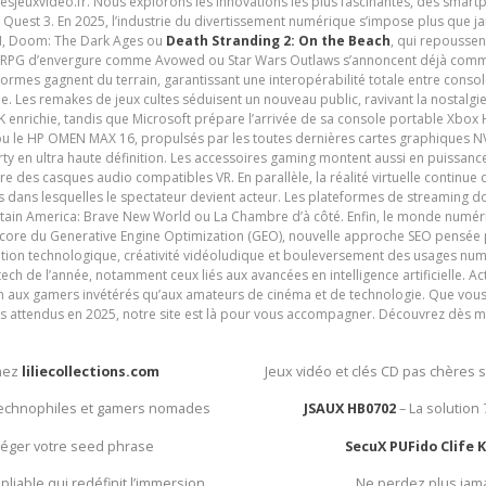
tesjeuxvideo.fr. Nous explorons les innovations les plus fascinantes, des smart
 Quest 3. En 2025, l’industrie du divertissement numérique s’impose plus que 
 VI, Doom: The Dark Ages ou
Death Stranding 2: On the Beach
, qui repoussen
es RPG d’envergure comme Avowed ou Star Wars Outlaws s’annoncent déjà comm
ormes gagnent du terrain, garantissant une interopérabilité totale entre consol
e. Les remakes de jeux cultes séduisent un nouveau public, ravivant la nostalgi
nrichie, tandis que Microsoft prépare l’arrivée de sa console portable Xbox H
ou le HP OMEN MAX 16, propulsés par les toutes dernières cartes graphiques NV
y en ultra haute définition. Les accessoires gaming montent aussi en puissanc
e des casques audio compatibles VR. En parallèle, la réalité virtuelle continu
ives dans lesquelles le spectateur devient acteur. Les plateformes de streaming 
ain America: Brave New World ou La Chambre d’à côté. Enfin, le monde numéri
encore du Generative Engine Optimization (GEO), nouvelle approche SEO pensée p
ation technologique, créativité vidéoludique et bouleversement des usages num
ech de l’année, notamment ceux liés aux avancées en intelligence artificielle. Ac
ien aux gamers invétérés qu’aux amateurs de cinéma et de technologie. Que vous 
rès attendus en 2025, notre site est là pour vous accompagner. Découvrez dès m
chez
liliecollections.com
Jeux vidéo et clés CD pas chères 
 technophiles et gamers nomades
JSAUX HB0702
– La solution
otéger votre seed phrase
SecuX PUFido Clife 
 pliable qui redéfinit l’immersion
Ne perdez plus jam