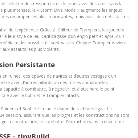
 de collecter des ressources et de jouer avec des amis sans la
is plus intenses, le « Storm Dive Mode » augmente les enjeux
 des récompenses plus importantes, mais aussi des défis accrus.
al de l’expérience. Grâce à l’éditeur de Tramplers, les joueurs
 leur style de jeu. Qu’il s’agisse d’un engin petit et agile, d’un
médiaire, les possibilités sont vastes. Chaque Trampler devient
 aux assauts les plus violents.
sion Persistante
s en ruines, des épaves de navires et d’autres vestiges d’un
tre avec d’autres pillards ou des forces surnaturelles
a capacité à combattre, à négocier, et à atteindre le point
itale avec le butin et le Trampler intacts.
Raiders of Sophie élimine le risque de raid hors ligne. Le
aque session, assurant que les progrès et les constructions ne sont
 la construction, le combat et l’extraction sans la crainte de
E – tinyBuild