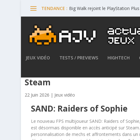
Big Walk rejoint le PlayStation Plu
TENDANCE :
JEUX VIDÉO
TESTS / PREVIEWS
HIGHTECH
SAND: Raiders of Sophie est 
Steam
22 Juin 2026
|
Jeux vidéo
SAND: Raiders of Sophie
Le nouveau FPS multijoueur SAND: Raiders of Sophie
est désormais disponible en accès anticipé sur Steam
personnalisation de mechs et affrontements dans un 