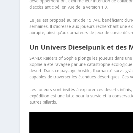
développement ont exprimé leur intention de collabo
d’accès anticipé, en vue de la version 1.0.
Le jeu est proposé au prix de 15,74€, bénéficiant d’
semaines. Il s’adresse aux joueurs recherchant une e
abrupte, ainsi qu’aux amateurs de jeux de survie désireu
Un Univers Dieselpunk et des 
SAND: Raiders of Sophie plonge les joueurs dans une 
Sophie a été ravagée par une catastrophe écologique q
désert. Dans ce paysage hostile, l’humanité survit g
capables de traverser les étendues désertiques. Ces véhi
Les joueurs sont invités à explorer ces déserts infini
expédition est une lutte pour la survie et la conserv
autres pillards.