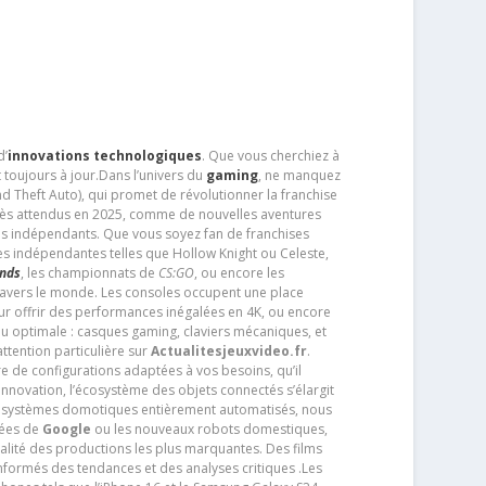
d’
innovations technologiques
. Que vous cherchiez à
 toujours à jour.Dans l’univers du
gaming
, ne manquez
d Theft Auto), qui promet de révolutionner la franchise
très attendus en 2025, comme de nouvelles aventures
os indépendants. Que vous soyez fan de franchises
es indépendantes telles que Hollow Knight ou Celeste,
ends
, les championnats de
CS:GO
, ou encore les
travers le monde. Les consoles occupent une place
pour offrir des performances inégalées en 4K, ou encore
u optimale : casques gaming, claviers mécaniques, et
ttention particulière sur
Actualitesjeuxvideo.fr
.
ère de configurations adaptées à vos besoins, qu’il
 innovation, l’écosystème des objets connectés s’élargit
s systèmes domotiques entièrement automatisés, nous
tées de
Google
ou les nouveaux robots domestiques,
alité des productions les plus marquantes. Des films
nformés des tendances et des analyses critiques .Les