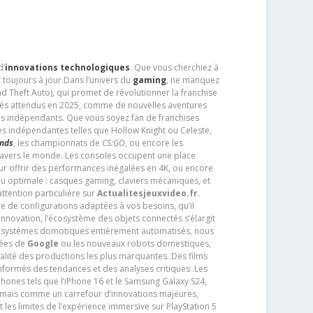
d’
innovations technologiques
. Que vous cherchiez à
 toujours à jour.Dans l’univers du
gaming
, ne manquez
d Theft Auto), qui promet de révolutionner la franchise
très attendus en 2025, comme de nouvelles aventures
os indépendants. Que vous soyez fan de franchises
es indépendantes telles que Hollow Knight ou Celeste,
ends
, les championnats de
CS:GO
, ou encore les
travers le monde. Les consoles occupent une place
pour offrir des performances inégalées en 4K, ou encore
u optimale : casques gaming, claviers mécaniques, et
ttention particulière sur
Actualitesjeuxvideo.fr
.
ère de configurations adaptées à vos besoins, qu’il
 innovation, l’écosystème des objets connectés s’élargit
s systèmes domotiques entièrement automatisés, nous
tées de
Google
ou les nouveaux robots domestiques,
alité des productions les plus marquantes. Des films
nformés des tendances et des analyses critiques .Les
phones tels que l’iPhone 16 et le Samsung Galaxy S24,
jamais comme un carrefour d’innovations majeures,
t les limites de l’expérience immersive sur PlayStation 5