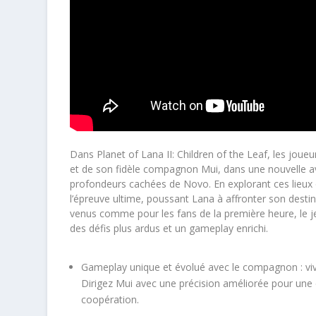
Dans Planet of Lana II: Children of the Leaf, les jo
et de son fidèle compagnon Mui, dans une nouvelle av
profondeurs cachées de Novo. En explorant ces lieux o
l’épreuve ultime, poussant Lana à affronter son desti
venus comme pour les fans de la première heure, le j
des défis plus ardus et un gameplay enrichi.
Gameplay unique et évolué avec le compagnon : vive
Dirigez Mui avec une précision améliorée pour une 
coopération.