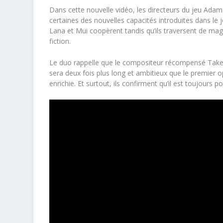
Dans cette nouvelle vidéo, les directeurs du jeu Adam 
certaines des nouvelles capacités introduites dans le 
Lana et Mui coopèrent tandis qu’ils traversent de mag
fiction.
Le duo rappelle que le compositeur récompensé Takes
sera deux fois plus long et ambitieux que le premier 
enrichie. Et surtout, ils confirment qu’il est toujours p