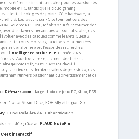
e des références incontournables pour les passionnés
e, mobile et PC, tandis que le cloud gaming
e avec les technologies de pointe. Côté hardware, la
andheld. Les joueurs sur PC se tournent vers des
IDIA GeForce RTX 5090, idéales pour faire tourner des
e, avec des claviers mécaniques personnalisables, des
e d’évoluer avec des casques comme le Meta Quest 3,
dominent toujours le paysage audiovisuel, alimentées
que se transforme avec l’essor des recherches
our l’
intelligence artificielle
. L’année 2025
ériques. Vous trouverez également des tests et
tualitesjeuxvideo.fr, c’est un espace dédié à
soyez curieux des derniers trailers de jeux vidéo, des
aintenant l’univers passionnant du divertissement et de
sur
Difmark.com
– large choix de jeux PC, Xbox, PS5
 7-en-1 pour Steam Deck, ROG Ally et Legion Go
Key
: La nouvelle ère de l’authentification
ais une idée grâce au
PLAUD NotePin
C’est interactif