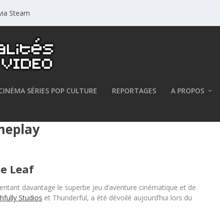
 via Steam
CINÉMA SÉRIES POP CULTURE
REPORTAGES
A PROPOS
f the Leaf – Wishfully Studios et
meplay
he Leaf
ntant davantage le superbe jeu d’aventure cinématique et de
hfully Studios
et Thunderful, a été dévoilé aujourd’hui lors du