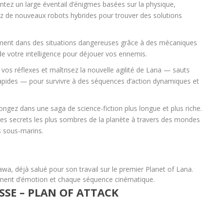
ntez un large éventail d’énigmes basées sur la physique,
ez de nouveaux robots hybrides pour trouver des solutions
emment dans des situations dangereuses grâce à des mécaniques
ue de votre intelligence pour déjouer vos ennemis.
z vos réflexes et maîtrisez la nouvelle agilité de Lana — sauts
apides — pour survivre à des séquences d’action dynamiques et
ongez dans une saga de science-fiction plus longue et plus riche.
 les secrets les plus sombres de la planète à travers des mondes
s sous-marins.
wa, déjà salué pour son travail sur le premier Planet of Lana.
ent d’émotion et chaque séquence cinématique.
SE – PLAN OF ATTACK