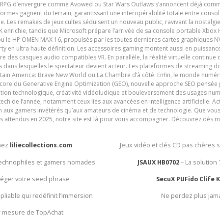
es RPG d’envergure comme Avowed ou Star Wars Outlaws s’annoncent déjà comm
ormes gagnent du terrain, garantissant une interopérabilité totale entre consol
e. Les remakes de jeux cultes séduisent un nouveau public, ravivant la nostalgi
nrichie, tandis que Microsoft prépare l’arrivée de sa console portable Xbox H
ou le HP OMEN MAX 16, propulsés par les toutes dernières cartes graphiques NV
y en ultra haute définition. Les accessoires gaming montent aussi en puissanc
e des casques audio compatibles VR. En parallèle, la réalité virtuelle continu
ives dans lesquelles le spectateur devient acteur. Les plateformes de streaming 
ain America: Brave New World ou La Chambre d’à côté. Enfin, le monde numéri
encore du Generative Engine Optimization (GEO), nouvelle approche SEO pensée p
ation technologique, créativité vidéoludique et bouleversement des usages num
ech de l’année, notamment ceux liés aux avancées en intelligence artificielle. Ac
ien aux gamers invétérés qu’aux amateurs de cinéma et de technologie. Que vous 
rès attendus en 2025, notre site est là pour vous accompagner. Découvrez dès m
chez
liliecollections.com
Jeux vidéo et clés CD pas chères 
 technophiles et gamers nomades
JSAUX HB0702
– La solution
otéger votre seed phrase
SecuX PUFido Clife 
 pliable qui redéfinit l’immersion
Ne perdez plus jam
ur mesure de TopAchat