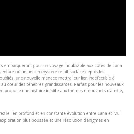
ueurs embarqueront pour un voyage inoubliable aux côtés de Lana
enture où un ancien mystère refait surface depuis les
ubliés, une nouvelle menace mettra leur lien indéfectible à
n au cœur des ténèbres grandissantes. Parfait pour les nouveaux
eu propose une histoire inédite aux thèmes émouvants d’amitié,
z le lien profond et en constante évolution entre Lana et Mui.
exploration plus poussée et une résolution d’énigmes en