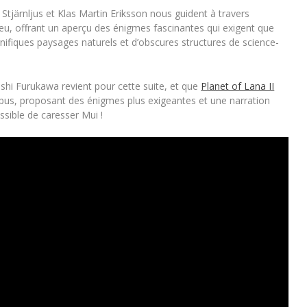
Stjärnljus et Klas Martin Eriksson nous guident à travers
jeu, offrant un aperçu des énigmes fascinantes qui exigent que
nifiques paysages naturels et d’obscures structures de science-
hi Furukawa revient pour cette suite, et que
Planet of Lana II
opus, proposant des énigmes plus exigeantes et une narration
ossible de caresser Mui !