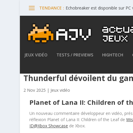
Echobreaker est disponible sur PC
TENDANCE :
JEUX VIDÉO
TESTS / PREVIEWS
HIGHTECH
Planet of Lana II: Children o
Thunderful dévoilent du ga
2 Nov 2025
|
Jeux vidéo
Planet of Lana II: Children of t
Un nouveau commentaire développeur en vidéo, prése
réflexion Planet of Lana II: Children of the Leaf de
Wis
ID@Xbox Showcase
de Xbox.