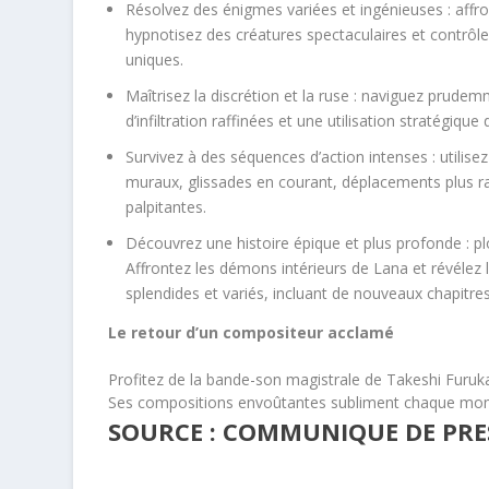
Résolvez des énigmes variées et ingénieuses : affro
hypnotisez des créatures spectaculaires et contrôl
uniques.
Maîtrisez la discrétion et la ruse : naviguez prud
d’infiltration raffinées et une utilisation stratégiq
Survivez à des séquences d’action intenses : utilise
muraux, glissades en courant, déplacements plus r
palpitantes.
Découvrez une histoire épique et plus profonde : pl
Affrontez les démons intérieurs de Lana et révélez
splendides et variés, incluant de nouveaux chapitre
Le retour d’un compositeur acclamé
Profitez de la bande-son magistrale de Takeshi Furuka
Ses compositions envoûtantes subliment chaque mom
SOURCE : COMMUNIQUE DE PRES