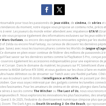
contournable pour tous les passionnés de
jeux vidéo
, de
cinéma
,
de
séries
et 
les tendances du moment, notre équipe vous propose un contenu riche, précis et
és à venir. Les joueurs du monde entier attendent avec impatience
GTA VI
(Gran
e site vous propose également des informations exclusives sur les jeux vidéo 
r Wars Outlaws
, ou encore des expériences innovantes signées par les studi
d of Zelda ou encore Final Fantasy, ou curieux de découvrir les dernières pépit
udique. Suivez avec nous les tournois phares comme les Worlds de
League of Leg
 Ce domaine en plein essor continue de fédérer des millions de passionnés à 
 qu’il faut savoir sur les dernières sorties comme la PlayStation 5 Pro, conçue 
s couvrons également les accessoires indispensables pour une expérience de je
t Corsair. Dans le domaine du matériel, les joueurs sur PC bénéficient d’une a
 comme la
NVIDIA GeForce RTX 5090
, et vous guidons sur les choix à faire en mati
ltra haute définition ou de streamer sur Twitch avec une fluidité parfaite. Côté
n aux écouteurs sans fil dotés d’
intelligence artificielle
, en passant par de
uotidien. Que vous soyez intéressé par des gadgets comme les lunettes connec
cées fascinantes. Pour les amateurs de cinéma et de séries, plongez dans l’actu
ux séries à succès comme
The Witcher
ou
The Last of Us
, nous vous tenons i
tesjeuxvideo.fr. Nous explorons les innovations les plus fascinantes, des smart
 Quest 3. En 2025, l’industrie du divertissement numérique s’impose plus que 
 VI, Doom: The Dark Ages ou
Death Stranding 2: On the Beach
, qui repoussen