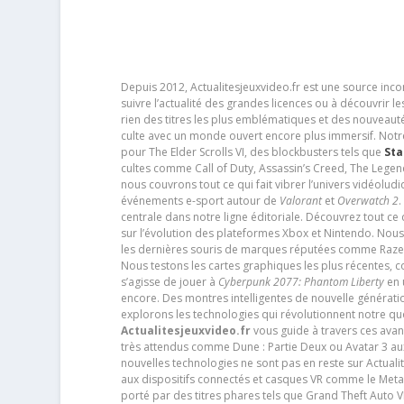
Depuis 2012, Actualitesjeuxvideo.fr est une source in
suivre l’actualité des grandes licences ou à découvrir 
rien des titres les plus emblématiques et des nouveaut
culte avec un monde ouvert encore plus immersif. Notr
pour The Elder Scrolls VI, des blockbusters tels que
Sta
cultes comme Call of Duty, Assassin’s Creed, The Legen
nous couvrons tout ce qui fait vibrer l’univers vidéol
événements e-sport autour de
Valorant
et
Overwatch 2
.
centrale dans notre ligne éditoriale. Découvrez tout ce
sur l’évolution des plateformes Xbox et Nintendo. Nou
les dernières souris de marques réputées comme Razer e
Nous testons les cartes graphiques les plus récentes,
s’agisse de jouer à
Cyberpunk 2077: Phantom Liberty
en u
encore. Des montres intelligentes de nouvelle génératio
explorons les technologies qui révolutionnent notre q
Actualitesjeuxvideo.fr
vous guide à travers ces avan
très attendus comme Dune : Partie Deux ou Avatar 3 a
nouvelles technologies ne sont pas en reste sur Actuali
aux dispositifs connectés et casques VR comme le Meta
porté par des titres phares tels que Grand Theft Auto