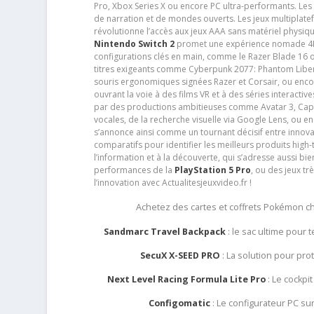
Pro, Xbox Series X ou encore PC ultra-performants. L
de narration et de mondes ouverts. Les jeux multiplatef
révolutionne l’accès aux jeux AAA sans matériel physiqu
Nintendo Switch 2
promet une expérience nomade 4K e
configurations clés en main, comme le Razer Blade 16 
titres exigeants comme Cyberpunk 2077: Phantom Libert
souris ergonomiques signées Razer et Corsair, ou encor
ouvrant la voie à des films VR et à des séries interact
par des productions ambitieuses comme Avatar 3, Capt
vocales, de la recherche visuelle via Google Lens, ou 
s’annonce ainsi comme un tournant décisif entre innov
comparatifs pour identifier les meilleurs produits high-t
l’information et à la découverte, qui s’adresse aussi b
performances de la
PlayStation 5 Pro
, ou des jeux t
l’innovation avec Actualitesjeuxvideo.fr !
Achetez des cartes et coffrets Pokémon 
Sandmarc Travel Backpack
: le sac ultime pour
SecuX X-SEED PRO
: La solution pour pr
Next Level Racing Formula Lite Pro
: Le cockpit
Configomatic
: Le configurateur PC s