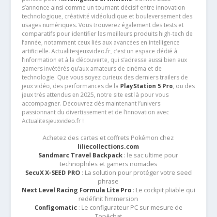
s’annonce ainsi comme un tournant décisif entre innovation
technologique, créativité vidéoludique et bouleversement des
usages numériques. Vous trouverez également des tests et
comparatifs pour identifier les meilleurs produits high-tech de
l’année, notamment ceux liés aux avancées en intelligence
artificielle. Actualitesjeuxvideo.fr, c’est un espace dédié à
l’information et à la découverte, qui s’adresse aussi bien aux
gamers invétérés qu’aux amateurs de cinéma et de
technologie. Que vous soyez curieux des derniers trailers de
jeux vidéo, des performances de la
PlayStation 5 Pro
, ou des
jeux très attendus en 2025, notre site est là pour vous
accompagner. Découvrez dès maintenant l’univers
passionnant du divertissement et de l’innovation avec
Actualitesjeuxvideo.fr !
Achetez des cartes et coffrets Pokémon chez
liliecollections.com
Sandmarc Travel Backpack
: le sac ultime pour
technophiles et gamers nomades
SecuX X-SEED PRO
: La solution pour protéger votre seed
phrase
Next Level Racing Formula Lite Pro
: Le cockpit pliable qui
redéfinit l’immersion
Configomatic
: Le configurateur PC sur mesure de
TopAchat