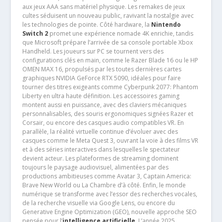
aux jeux AAA sans matériel physique. Les remakes de jeux
cultes séduisent un nouveau public, ravivant la nostalgie avec
les technologies de pointe. Côté hardware, la
Nintendo
Switch 2
promet une expérience nomade 4K enrichie, tandis
que Microsoft prépare l’arrivée de sa console portable Xbox
Handheld. Les joueurs sur PC se tournent vers des
configurations clés en main, comme le Razer Blade 16 ou le HP
OMEN MAX 16, propulsés par les toutes dernières cartes
graphiques NVIDIA GeForce RTX 5090, idéales pour faire
tourner des titres exigeants comme Cyberpunk 2077: Phantom
Liberty en ultra haute définition. Les accessoires gaming
montent aussi en puissance, avec des claviers mécaniques
personnalisables, des souris ergonomiques signées Razer et
Corsair, ou encore des casques audio compatibles VR. En
parallèle, la réalité virtuelle continue d’évoluer avec des
casques comme le Meta Quest 3, ouvrant la voie à des films VR
et à des séries interactives dans lesquelles le spectateur
devient acteur. Les plateformes de streaming dominent
toujours le paysage audiovisuel, alimentées par des
productions ambitieuses comme Avatar 3, Captain America:
Brave New World ou La Chambre d’à côté. Enfin, le monde
numérique se transforme avec l’essor des recherches vocales,
de la recherche visuelle via Google Lens, ou encore du
Generative Engine Optimization (GEO), nouvelle approche SEO
pensée pour l’
intelligence artificielle
. L’année 2025