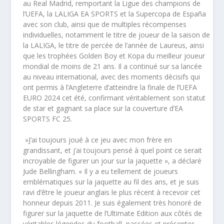
au Real Madrid, remportant la Ligue des champions de
l’UEFA, la LALIGA EA SPORTS et la Supercopa de España
avec son club, ainsi que de multiples récompenses
individuelles, notamment le titre de joueur de la saison de
la LALIGA, le titre de percée de l’année de Laureus, ainsi
que les trophées Golden Boy et Kopa du meilleur joueur
mondial de moins de 21 ans. Il a continué sur sa lancée
au niveau international, avec des moments décisifs qui
ont permis à l’Angleterre d’atteindre la finale de l’UEFA
EURO 2024 cet été, confirmant véritablement son statut
de star et gagnant sa place sur la couverture d’EA
SPORTS FC 25.
​ »J’ai toujours joué à ce jeu avec mon frère en
grandissant, et j’ai toujours pensé à quel point ce serait
incroyable de figurer un jour sur la jaquette », a déclaré
Jude Bellingham. « Il y a eu tellement de joueurs
emblématiques sur la jaquette au fil des ans, et je suis
ravi d’être le joueur anglais le plus récent à recevoir cet
honneur depuis 2011. Je suis également très honoré de
figurer sur la jaquette de l’Ultimate Edition aux côtés de
véritables légendes du football, passées et présentes,