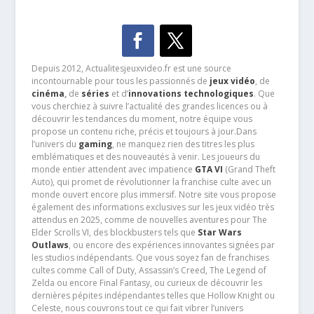
Depuis 2012, Actualitesjeuxvideo.fr est une source
incontournable pour tous les passionnés de
jeux vidéo
, de
cinéma
,
de
séries
et d’
innovations technologiques
. Que
vous cherchiez à suivre l’actualité des grandes licences ou à
découvrir les tendances du moment, notre équipe vous
propose un contenu riche, précis et toujours à jour.Dans
l’univers du
gaming
, ne manquez rien des titres les plus
emblématiques et des nouveautés à venir. Les joueurs du
monde entier attendent avec impatience
GTA VI
(Grand Theft
Auto), qui promet de révolutionner la franchise culte avec un
monde ouvert encore plus immersif. Notre site vous propose
également des informations exclusives sur les jeux vidéo très
attendus en 2025, comme de nouvelles aventures pour The
Elder Scrolls VI, des blockbusters tels que
Star Wars
Outlaws
, ou encore des expériences innovantes signées par
les studios indépendants. Que vous soyez fan de franchises
cultes comme Call of Duty, Assassin’s Creed, The Legend of
Zelda ou encore Final Fantasy, ou curieux de découvrir les
dernières pépites indépendantes telles que Hollow Knight ou
Celeste, nous couvrons tout ce qui fait vibrer l’univers