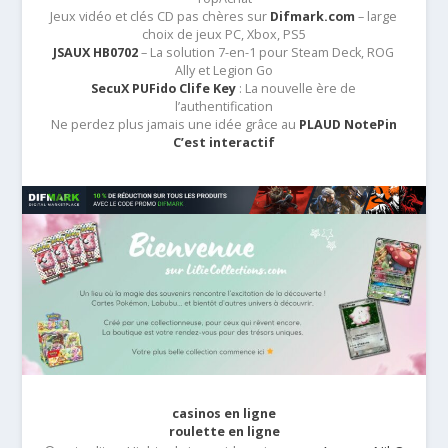
Jeux vidéo et clés CD pas chères sur
Difmark.com
– large
choix de jeux PC, Xbox, PS5
JSAUX HB0702
– La solution 7-en-1 pour Steam Deck, ROG
Ally et Legion Go
SecuX PUFido Clife Key
: La nouvelle ère de
l’authentification
Ne perdez plus jamais une idée grâce au
PLAUD NotePin
C’est interactif
casinos en ligne
roulette en ligne