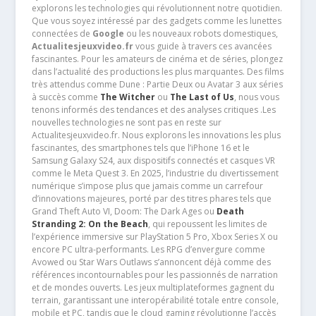
explorons les technologies qui révolutionnent notre quotidien.
Que vous soyez intéressé par des gadgets comme les lunettes
connectées de
Google
ou les nouveaux robots domestiques,
Actualitesjeuxvideo.fr
vous guide à travers ces avancées
fascinantes. Pour les amateurs de cinéma et de séries, plongez
dans l’actualité des productions les plus marquantes. Des films
très attendus comme Dune : Partie Deux ou Avatar 3 aux séries
à succès comme
The Witcher
ou
The Last of Us
, nous vous
tenons informés des tendances et des analyses critiques .Les
nouvelles technologies ne sont pas en reste sur
Actualitesjeuxvideo.fr. Nous explorons les innovations les plus
fascinantes, des smartphones tels que l’iPhone 16 et le
Samsung Galaxy S24, aux dispositifs connectés et casques VR
comme le Meta Quest 3. En 2025, l’industrie du divertissement
numérique s’impose plus que jamais comme un carrefour
d’innovations majeures, porté par des titres phares tels que
Grand Theft Auto VI, Doom: The Dark Ages ou
Death
Stranding 2: On the Beach
, qui repoussent les limites de
l’expérience immersive sur PlayStation 5 Pro, Xbox Series X ou
encore PC ultra-performants. Les RPG d’envergure comme
Avowed ou Star Wars Outlaws s’annoncent déjà comme des
références incontournables pour les passionnés de narration
et de mondes ouverts. Les jeux multiplateformes gagnent du
terrain, garantissant une interopérabilité totale entre console,
mobile et PC, tandis que le cloud gaming révolutionne l’accès