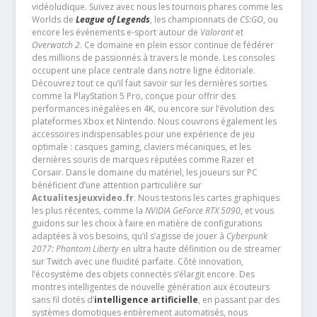
vidéoludique. Suivez avec nous les tournois phares comme les
Worlds de
League of Legends
, les championnats de
CS:GO
, ou
encore les événements e-sport autour de
Valorant
et
Overwatch 2
. Ce domaine en plein essor continue de fédérer
des millions de passionnés à travers le monde. Les consoles
occupent une place centrale dans notre ligne éditoriale.
Découvrez tout ce qu’il faut savoir sur les dernières sorties
comme la PlayStation 5 Pro, conçue pour offrir des
performances inégalées en 4K, ou encore sur l’évolution des
plateformes Xbox et Nintendo. Nous couvrons également les
accessoires indispensables pour une expérience de jeu
optimale : casques gaming, claviers mécaniques, et les
dernières souris de marques réputées comme Razer et
Corsair. Dans le domaine du matériel, les joueurs sur PC
bénéficient d’une attention particulière sur
Actualitesjeuxvideo.fr
. Nous testons les cartes graphiques
les plus récentes, comme la
NVIDIA GeForce RTX 5090
, et vous
guidons sur les choix à faire en matière de configurations
adaptées à vos besoins, qu’il s’agisse de jouer à
Cyberpunk
2077: Phantom Liberty
en ultra haute définition ou de streamer
sur Twitch avec une fluidité parfaite. Côté innovation,
l’écosystème des objets connectés s’élargit encore. Des
montres intelligentes de nouvelle génération aux écouteurs
sans fil dotés d’
intelligence artificielle
, en passant par des
systèmes domotiques entièrement automatisés, nous