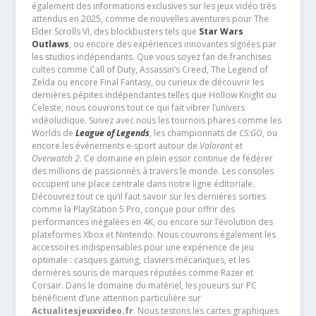
également des informations exclusives sur les jeux vidéo très
attendus en 2025, comme de nouvelles aventures pour The
Elder Scrolls VI, des blockbusters tels que
Star Wars
Outlaws
, ou encore des expériences innovantes signées par
les studios indépendants. Que vous soyez fan de franchises
cultes comme Call of Duty, Assassin’s Creed, The Legend of
Zelda ou encore Final Fantasy, ou curieux de découvrir les
dernières pépites indépendantes telles que Hollow Knight ou
Celeste, nous couvrons tout ce qui fait vibrer l’univers
vidéoludique. Suivez avec nous les tournois phares comme les
Worlds de
League of Legends
, les championnats de
CS:GO
, ou
encore les événements e-sport autour de
Valorant
et
Overwatch 2
. Ce domaine en plein essor continue de fédérer
des millions de passionnés à travers le monde. Les consoles
occupent une place centrale dans notre ligne éditoriale.
Découvrez tout ce qu’il faut savoir sur les dernières sorties
comme la PlayStation 5 Pro, conçue pour offrir des
performances inégalées en 4K, ou encore sur l’évolution des
plateformes Xbox et Nintendo. Nous couvrons également les
accessoires indispensables pour une expérience de jeu
optimale : casques gaming, claviers mécaniques, et les
dernières souris de marques réputées comme Razer et
Corsair. Dans le domaine du matériel, les joueurs sur PC
bénéficient d’une attention particulière sur
Actualitesjeuxvideo.fr
. Nous testons les cartes graphiques