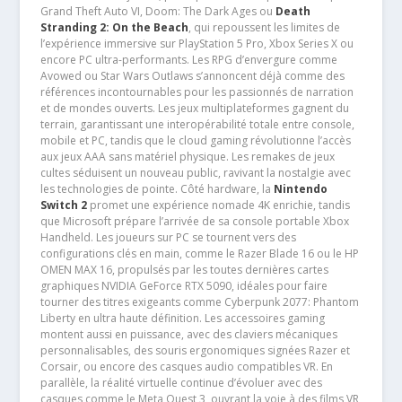
Grand Theft Auto VI, Doom: The Dark Ages ou
Death
Stranding 2: On the Beach
, qui repoussent les limites de
l’expérience immersive sur PlayStation 5 Pro, Xbox Series X ou
encore PC ultra-performants. Les RPG d’envergure comme
Avowed ou Star Wars Outlaws s’annoncent déjà comme des
références incontournables pour les passionnés de narration
et de mondes ouverts. Les jeux multiplateformes gagnent du
terrain, garantissant une interopérabilité totale entre console,
mobile et PC, tandis que le cloud gaming révolutionne l’accès
aux jeux AAA sans matériel physique. Les remakes de jeux
cultes séduisent un nouveau public, ravivant la nostalgie avec
les technologies de pointe. Côté hardware, la
Nintendo
Switch 2
promet une expérience nomade 4K enrichie, tandis
que Microsoft prépare l’arrivée de sa console portable Xbox
Handheld. Les joueurs sur PC se tournent vers des
configurations clés en main, comme le Razer Blade 16 ou le HP
OMEN MAX 16, propulsés par les toutes dernières cartes
graphiques NVIDIA GeForce RTX 5090, idéales pour faire
tourner des titres exigeants comme Cyberpunk 2077: Phantom
Liberty en ultra haute définition. Les accessoires gaming
montent aussi en puissance, avec des claviers mécaniques
personnalisables, des souris ergonomiques signées Razer et
Corsair, ou encore des casques audio compatibles VR. En
parallèle, la réalité virtuelle continue d’évoluer avec des
casques comme le Meta Quest 3, ouvrant la voie à des films VR