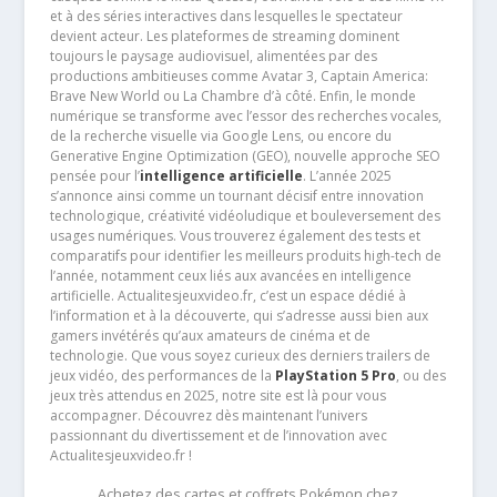
et à des séries interactives dans lesquelles le spectateur
devient acteur. Les plateformes de streaming dominent
toujours le paysage audiovisuel, alimentées par des
productions ambitieuses comme Avatar 3, Captain America:
Brave New World ou La Chambre d’à côté. Enfin, le monde
numérique se transforme avec l’essor des recherches vocales,
de la recherche visuelle via Google Lens, ou encore du
Generative Engine Optimization (GEO), nouvelle approche SEO
pensée pour l’
intelligence artificielle
. L’année 2025
s’annonce ainsi comme un tournant décisif entre innovation
technologique, créativité vidéoludique et bouleversement des
usages numériques. Vous trouverez également des tests et
comparatifs pour identifier les meilleurs produits high-tech de
l’année, notamment ceux liés aux avancées en intelligence
artificielle. Actualitesjeuxvideo.fr, c’est un espace dédié à
l’information et à la découverte, qui s’adresse aussi bien aux
gamers invétérés qu’aux amateurs de cinéma et de
technologie. Que vous soyez curieux des derniers trailers de
jeux vidéo, des performances de la
PlayStation 5 Pro
, ou des
jeux très attendus en 2025, notre site est là pour vous
accompagner. Découvrez dès maintenant l’univers
passionnant du divertissement et de l’innovation avec
Actualitesjeuxvideo.fr !
Achetez des cartes et coffrets Pokémon chez