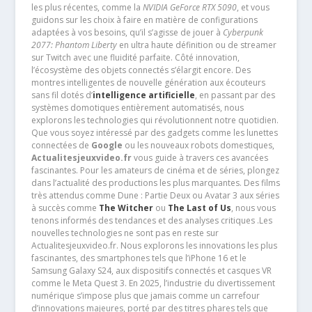
les plus récentes, comme la
NVIDIA GeForce RTX 5090
, et vous
guidons sur les choix à faire en matière de configurations
adaptées à vos besoins, qu’il s’agisse de jouer à
Cyberpunk
2077: Phantom Liberty
en ultra haute définition ou de streamer
sur Twitch avec une fluidité parfaite. Côté innovation,
l’écosystème des objets connectés s’élargit encore. Des
montres intelligentes de nouvelle génération aux écouteurs
sans fil dotés d’
intelligence artificielle
, en passant par des
systèmes domotiques entièrement automatisés, nous
explorons les technologies qui révolutionnent notre quotidien.
Que vous soyez intéressé par des gadgets comme les lunettes
connectées de
Google
ou les nouveaux robots domestiques,
Actualitesjeuxvideo.fr
vous guide à travers ces avancées
fascinantes. Pour les amateurs de cinéma et de séries, plongez
dans l’actualité des productions les plus marquantes. Des films
très attendus comme Dune : Partie Deux ou Avatar 3 aux séries
à succès comme
The Witcher
ou
The Last of Us
, nous vous
tenons informés des tendances et des analyses critiques .Les
nouvelles technologies ne sont pas en reste sur
Actualitesjeuxvideo.fr. Nous explorons les innovations les plus
fascinantes, des smartphones tels que l’iPhone 16 et le
Samsung Galaxy S24, aux dispositifs connectés et casques VR
comme le Meta Quest 3. En 2025, l’industrie du divertissement
numérique s’impose plus que jamais comme un carrefour
d’innovations majeures, porté par des titres phares tels que