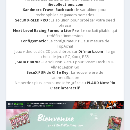
liliecollections.com
Sandmarc Travel Backpack
: le sac ultime pour
technophiles et gamers nomades
SecuX X-SEED PRO
: La solution pour protéger votre seed
phrase
Next Level Racing Formula Lite Pro
: Le cockpit pliable qui
redéfinit l’immersion
Configomatic
: Le configurateur PC sur mesure de
TopAchat
Jeux vidéo et clés CD pas chères sur
Difmark.com
– large
choix de jeux PC, Xbox, PS5
JSAUX HB0702
– La solution 7-en-1 pour Steam Deck, ROG
Ally et Legion Go
SecuX PUFido Clife Key
: La nouvelle ère de
l’authentification
Ne perdez plus jamais une idée grâce au
PLAUD NotePin
C’est interactif