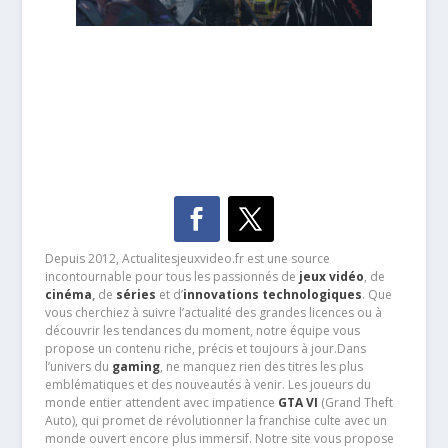
Depuis 2012, Actualitesjeuxvideo.fr est une source
incontournable pour tous les passionnés de
jeux vidéo
, de
cinéma
,
de
séries
et d’
innovations technologiques
. Que
vous cherchiez à suivre l’actualité des grandes licences ou à
découvrir les tendances du moment, notre équipe vous
propose un contenu riche, précis et toujours à jour.Dans
l’univers du
gaming
, ne manquez rien des titres les plus
emblématiques et des nouveautés à venir. Les joueurs du
monde entier attendent avec impatience
GTA VI
(Grand Theft
Auto), qui promet de révolutionner la franchise culte avec un
monde ouvert encore plus immersif. Notre site vous propose