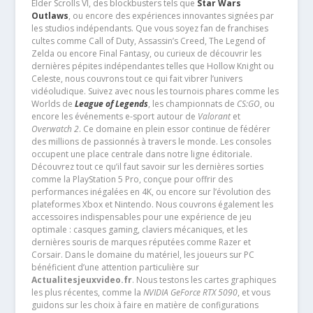
Elder Scrolls VI, des blockbusters tels que
Star Wars
Outlaws
, ou encore des expériences innovantes signées par
les studios indépendants. Que vous soyez fan de franchises
cultes comme Call of Duty, Assassin’s Creed, The Legend of
Zelda ou encore Final Fantasy, ou curieux de découvrir les
dernières pépites indépendantes telles que Hollow Knight ou
Celeste, nous couvrons tout ce qui fait vibrer l’univers
vidéoludique. Suivez avec nous les tournois phares comme les
Worlds de
League of Legends
, les championnats de
CS:GO
, ou
encore les événements e-sport autour de
Valorant
et
Overwatch 2
. Ce domaine en plein essor continue de fédérer
des millions de passionnés à travers le monde. Les consoles
occupent une place centrale dans notre ligne éditoriale.
Découvrez tout ce qu’il faut savoir sur les dernières sorties
comme la PlayStation 5 Pro, conçue pour offrir des
performances inégalées en 4K, ou encore sur l’évolution des
plateformes Xbox et Nintendo. Nous couvrons également les
accessoires indispensables pour une expérience de jeu
optimale : casques gaming, claviers mécaniques, et les
dernières souris de marques réputées comme Razer et
Corsair. Dans le domaine du matériel, les joueurs sur PC
bénéficient d’une attention particulière sur
Actualitesjeuxvideo.fr
. Nous testons les cartes graphiques
les plus récentes, comme la
NVIDIA GeForce RTX 5090
, et vous
guidons sur les choix à faire en matière de configurations