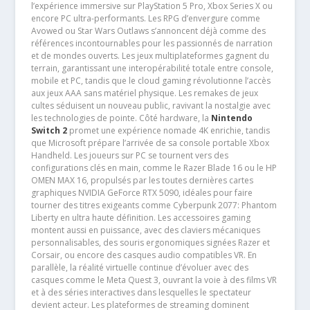
l’expérience immersive sur PlayStation 5 Pro, Xbox Series X ou
encore PC ultra-performants. Les RPG d’envergure comme
Avowed ou Star Wars Outlaws s’annoncent déjà comme des
références incontournables pour les passionnés de narration
et de mondes ouverts. Les jeux multiplateformes gagnent du
terrain, garantissant une interopérabilité totale entre console,
mobile et PC, tandis que le cloud gaming révolutionne l’accès
aux jeux AAA sans matériel physique. Les remakes de jeux
cultes séduisent un nouveau public, ravivant la nostalgie avec
les technologies de pointe. Côté hardware, la
Nintendo
Switch 2
promet une expérience nomade 4K enrichie, tandis
que Microsoft prépare l’arrivée de sa console portable Xbox
Handheld. Les joueurs sur PC se tournent vers des
configurations clés en main, comme le Razer Blade 16 ou le HP
OMEN MAX 16, propulsés par les toutes dernières cartes
graphiques NVIDIA GeForce RTX 5090, idéales pour faire
tourner des titres exigeants comme Cyberpunk 2077: Phantom
Liberty en ultra haute définition. Les accessoires gaming
montent aussi en puissance, avec des claviers mécaniques
personnalisables, des souris ergonomiques signées Razer et
Corsair, ou encore des casques audio compatibles VR. En
parallèle, la réalité virtuelle continue d’évoluer avec des
casques comme le Meta Quest 3, ouvrant la voie à des films VR
et à des séries interactives dans lesquelles le spectateur
devient acteur. Les plateformes de streaming dominent