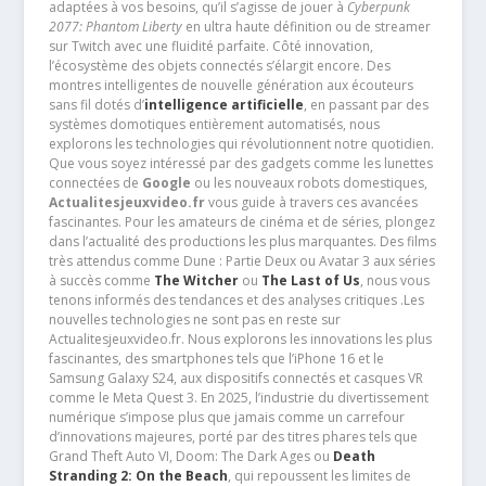
adaptées à vos besoins, qu’il s’agisse de jouer à
Cyberpunk
2077: Phantom Liberty
en ultra haute définition ou de streamer
sur Twitch avec une fluidité parfaite. Côté innovation,
l’écosystème des objets connectés s’élargit encore. Des
montres intelligentes de nouvelle génération aux écouteurs
sans fil dotés d’
intelligence artificielle
, en passant par des
systèmes domotiques entièrement automatisés, nous
explorons les technologies qui révolutionnent notre quotidien.
Que vous soyez intéressé par des gadgets comme les lunettes
connectées de
Google
ou les nouveaux robots domestiques,
Actualitesjeuxvideo.fr
vous guide à travers ces avancées
fascinantes. Pour les amateurs de cinéma et de séries, plongez
dans l’actualité des productions les plus marquantes. Des films
très attendus comme Dune : Partie Deux ou Avatar 3 aux séries
à succès comme
The Witcher
ou
The Last of Us
, nous vous
tenons informés des tendances et des analyses critiques .Les
nouvelles technologies ne sont pas en reste sur
Actualitesjeuxvideo.fr. Nous explorons les innovations les plus
fascinantes, des smartphones tels que l’iPhone 16 et le
Samsung Galaxy S24, aux dispositifs connectés et casques VR
comme le Meta Quest 3. En 2025, l’industrie du divertissement
numérique s’impose plus que jamais comme un carrefour
d’innovations majeures, porté par des titres phares tels que
Grand Theft Auto VI, Doom: The Dark Ages ou
Death
Stranding 2: On the Beach
, qui repoussent les limites de