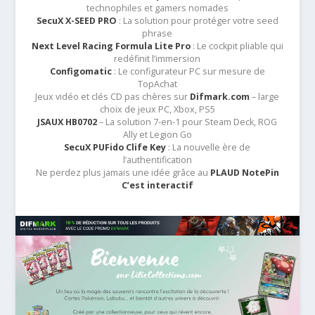
technophiles et gamers nomades
SecuX X-SEED PRO
: La solution pour protéger votre seed
phrase
Next Level Racing Formula Lite Pro
: Le cockpit pliable qui
redéfinit l’immersion
Configomatic
: Le configurateur PC sur mesure de
TopAchat
Jeux vidéo et clés CD pas chères sur
Difmark.com
– large
choix de jeux PC, Xbox, PS5
JSAUX HB0702
– La solution 7-en-1 pour Steam Deck, ROG
Ally et Legion Go
SecuX PUFido Clife Key
: La nouvelle ère de
l’authentification
Ne perdez plus jamais une idée grâce au
PLAUD NotePin
C’est interactif