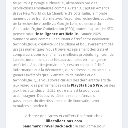
toujours le paysage audiovisuel, alimentées par des
productions ambitieuses comme Avatar 3, Captain America:
Brave New World ou La Chambre d’à côté. Enfin, le monde
numérique se transforme avec l’essor des recherches vocales,
de la recherche visuelle via Google Lens, ou encore du
Generative Engine Optimization (GEO), nouvelle approche SEO
pensée pour l’
intelligence artificielle
. L’année 2025
s’annonce ainsi comme un tournant décisif entre innovation
technologique, créativité vidéoludique et bouleversement des
usages numériques. Vous trouverez également des tests et
comparatifs pour identifier les meilleurs produits high-tech de
l’année, notamment ceux liés aux avancées en intelligence
artificielle. Actualitesjeuxvideo.fr, c’est un espace dédié à
l’information et à la découverte, qui s’adresse aussi bien aux
gamers invétérés qu’aux amateurs de cinéma et de
technologie. Que vous soyez curieux des derniers trailers de
jeux vidéo, des performances de la
PlayStation 5 Pro
, ou des
jeux très attendus en 2025, notre site est là pour vous
accompagner. Découvrez dès maintenant l’univers
passionnant du divertissement et de l’innovation avec
Actualitesjeuxvideo.fr !
Achetez des cartes et coffrets Pokémon chez
liliecollections.com
Sandmarc Travel Backpack
: le sac ultime pour