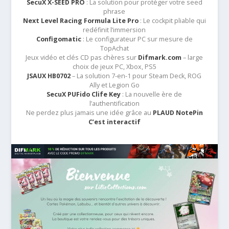
SecuX X-SEED PRO
: La solution pour protéger votre seed
phrase
Next Level Racing Formula Lite Pro
: Le cockpit pliable qui
redéfinit l’immersion
Configomatic
: Le configurateur PC sur mesure de
TopAchat
Jeux vidéo et clés CD pas chères sur
Difmark.com
– large
choix de jeux PC, Xbox, PS5
JSAUX HB0702
– La solution 7-en-1 pour Steam Deck, ROG
Ally et Legion Go
SecuX PUFido Clife Key
: La nouvelle ère de
l’authentification
Ne perdez plus jamais une idée grâce au
PLAUD NotePin
C’est interactif