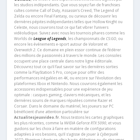
les studios indépendants. Que vous soyez fan de franchises
cultes comme Call of Duty, Assassin’s Creed, The Legend of
Zelda ou encore Final Fantasy, ou curieux de découvrir les
dernières pépites indépendantes telles que Hollow Knight ou
Celeste, nous couvrons tout ce qui fait vibrer l’univers
vidéoludique. Suivez avec nous les tournois phares comme les
Worlds de
League of Legends
, les championnats de
CS:GO
, ou
encore les événements e-sport autour de
Valorant
et
Overwatch 2
. Ce domaine en plein essor continue de fédérer
des millions de passionnés à travers le monde. Les consoles
occupent une place centrale dans notre ligne éditoriale.
Découvrez tout ce qu’il faut savoir sur les dernières sorties
comme la PlayStation 5 Pro, conçue pour offrir des
performances inégalées en 4K, ou encore sur l’évolution des
plateformes Xbox et Nintendo. Nous couvrons également les
accessoires indispensables pour une expérience de jeu
optimale : casques gaming, claviers mécaniques, et les
dernières souris de marques réputées comme Razer et
Corsair. Dans le domaine du matériel, les joueurs sur PC
bénéficient d’une attention particulière sur
Actualitesjeuxvideo.fr
. Nous testons les cartes graphiques
les plus récentes, comme la
NVIDIA GeForce RTX 5090
, et vous
guidons sur les choix à faire en matière de configurations
adaptées à vos besoins, qu’il s’agisse de jouer à
Cyberpunk
2077: Phantom Liberty
en ultra haute définition ou de streamer