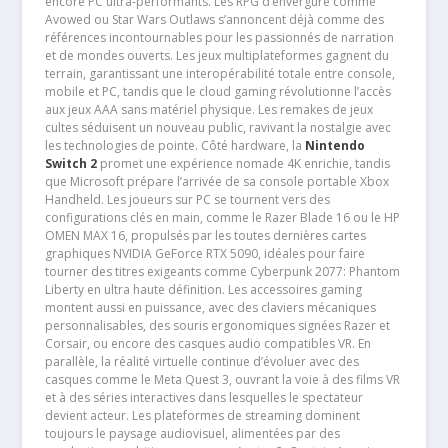
encore PC ultra-performants. Les RPG d’envergure comme
Avowed ou Star Wars Outlaws s’annoncent déjà comme des
références incontournables pour les passionnés de narration
et de mondes ouverts. Les jeux multiplateformes gagnent du
terrain, garantissant une interopérabilité totale entre console,
mobile et PC, tandis que le cloud gaming révolutionne l’accès
aux jeux AAA sans matériel physique. Les remakes de jeux
cultes séduisent un nouveau public, ravivant la nostalgie avec
les technologies de pointe. Côté hardware, la
Nintendo
Switch 2
promet une expérience nomade 4K enrichie, tandis
que Microsoft prépare l’arrivée de sa console portable Xbox
Handheld. Les joueurs sur PC se tournent vers des
configurations clés en main, comme le Razer Blade 16 ou le HP
OMEN MAX 16, propulsés par les toutes dernières cartes
graphiques NVIDIA GeForce RTX 5090, idéales pour faire
tourner des titres exigeants comme Cyberpunk 2077: Phantom
Liberty en ultra haute définition. Les accessoires gaming
montent aussi en puissance, avec des claviers mécaniques
personnalisables, des souris ergonomiques signées Razer et
Corsair, ou encore des casques audio compatibles VR. En
parallèle, la réalité virtuelle continue d’évoluer avec des
casques comme le Meta Quest 3, ouvrant la voie à des films VR
et à des séries interactives dans lesquelles le spectateur
devient acteur. Les plateformes de streaming dominent
toujours le paysage audiovisuel, alimentées par des