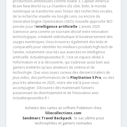
productions ambitieuses comme Avatar 3, Captain America:
Brave New World ou La Chambre d’à côté. Enfin, le monde
numérique se transforme avec l’essor des recherches vocales,
de la recherche visuelle via Google Lens, ou encore du
Generative Engine Optimization (GEO), nouvelle approche SEO
pensée pour l’
intelligence artificielle
. L’année 2025
s’annonce ainsi comme un tournant décisif entre innovation
technologique, créativité vidéoludique et bouleversement des
usages numériques. Vous trouverez également des tests et
comparatifs pour identifier les meilleurs produits high-tech de
l’année, notamment ceux liés aux avancées en intelligence
artificielle. Actualitesjeuxvideo.fr, c’est un espace dédié à
l’information et à la découverte, qui s’adresse aussi bien aux
gamers invétérés qu’aux amateurs de cinéma et de
technologie. Que vous soyez curieux des derniers trailers de
jeux vidéo, des performances de la
PlayStation 5 Pro
, ou des
jeux très attendus en 2025, notre site est là pour vous
accompagner. Découvrez dès maintenant l’univers
passionnant du divertissement et de l’innovation avec
Actualitesjeuxvideo.fr !
Achetez des cartes et coffrets Pokémon chez
liliecollections.com
Sandmarc Travel Backpack
: le sac ultime pour
technophiles et gamers nomades