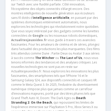
sur Twitch avec une fluidité parfaite. Côté innovation,
l’écosystème des objets connectés s’élargit encore. Des
montres intelligentes de nouvelle génération aux écouteurs
sans fil dotés d’
intelligence artificielle
, en passant par des
systèmes domotiques entièrement automatisés, nous
explorons les technologies qui révolutionnent notre quotidien.
Que vous soyez intéressé par des gadgets comme les lunettes
connectées de
Google
ou les nouveaux robots domestiques,
Actualitesjeuxvideo.fr
vous guide à travers ces avancées
fascinantes. Pour les amateurs de cinéma et de séries, plongez
dans l’actualité des productions les plus marquantes. Des films
très attendus comme Dune : Partie Deux ou Avatar 3 aux séries
à succès comme
The Witcher
ou
The Last of Us
, nous vous
tenons informés des tendances et des analyses critiques .Les
nouvelles technologies ne sont pas en reste sur
Actualitesjeuxvideo.fr. Nous explorons les innovations les plus
fascinantes, des smartphones tels que l’iPhone 16 et le
Samsung Galaxy S24, aux dispositifs connectés et casques VR
comme le Meta Quest 3. En 2025, l’industrie du divertissement
numérique s’impose plus que jamais comme un carrefour
d’innovations majeures, porté par des titres phares tels que
Grand Theft Auto VI, Doom: The Dark Ages ou
Death
Stranding 2: On the Beach
, qui repoussent les limites de
l’expérience immersive sur PlayStation 5 Pro, Xbox Series X ou