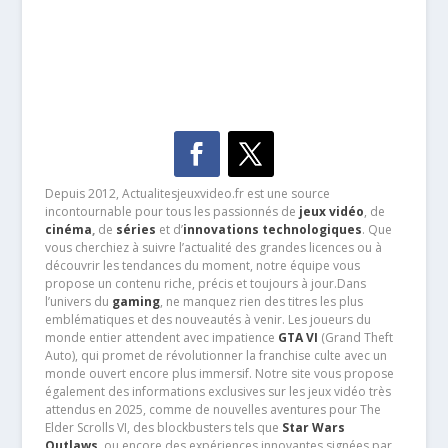
Depuis 2012, Actualitesjeuxvideo.fr est une source
incontournable pour tous les passionnés de
jeux vidéo
, de
cinéma
,
de
séries
et d’
innovations technologiques
. Que
vous cherchiez à suivre l’actualité des grandes licences ou à
découvrir les tendances du moment, notre équipe vous
propose un contenu riche, précis et toujours à jour.Dans
l’univers du
gaming
, ne manquez rien des titres les plus
emblématiques et des nouveautés à venir. Les joueurs du
monde entier attendent avec impatience
GTA VI
(Grand Theft
Auto), qui promet de révolutionner la franchise culte avec un
monde ouvert encore plus immersif. Notre site vous propose
également des informations exclusives sur les jeux vidéo très
attendus en 2025, comme de nouvelles aventures pour The
Elder Scrolls VI, des blockbusters tels que
Star Wars
Outlaws
, ou encore des expériences innovantes signées par