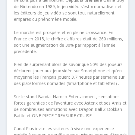
ne sont plus à démontrer. Depuis la première Game Boy
de Nintendo en 1989, le jeu vidéo s’est « nomadisé » et
les éditeurs de jeu vidéo se sont tout naturellement
emparés du phénomène mobile.
Le marché est prospère et en pleine croissance. En
France en 2015, le chiffre d’affaires était de 260 millions,
soit une augmentation de 30% par rapport à l’année
précédente.
Rien de surprenant alors de savoir que 50% des joueurs
déclarent jouer aux jeux vidéo sur Smartphone et qu’en
moyenne les Français jouent 3,7 heures par semaine sur
des plateformes nomades (Smartphone et tablettes) .
Sur le stand Bandai Namco Entertainment, sensations
fortes garanties : de l’aventure avec Asterix et ses Amis et
de nombreuses animations avec Dragon Ball Z Dokkan
Battle et ONE PIECE TREASURE CRUISE.
Canal Plus invite les visiteurs à vivre une expérience
mobile à couper le souffle avec plusieurs bornes d’Asphalt